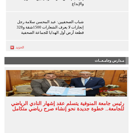
والإبداع
شباب الصحفيين: عبد المحسن سلامة رجل
إنجازات لا يعرف الشعارات 1500شقة و328
قطعة أرض أول الهدايا للجماعة الصحفية
مـدارس وجامـعــات
رئيس جامعة المنوفية يتسلم عقد إشهار النادي الرياضي
للجامعة.. خطوة جديدة نحو إنشاء صرح رياضي متكامل