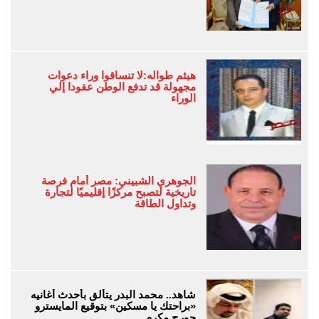
هيثم طواله:لا تنساقوا وراء دعوات
مجهولة قد تدفع الوطن عقودا إلي
الوراء
الجوهري الشبيني: مصر أمام فرصة
تاريخية لتصبح مركزًا إقليميًا لتجارة
وتداول الطاقة
شاهد.. محمد البدر يتألق بأحدث أغانيه
«براحتك يا مسكين» بتوقيع المايسترو
جورج مكرم