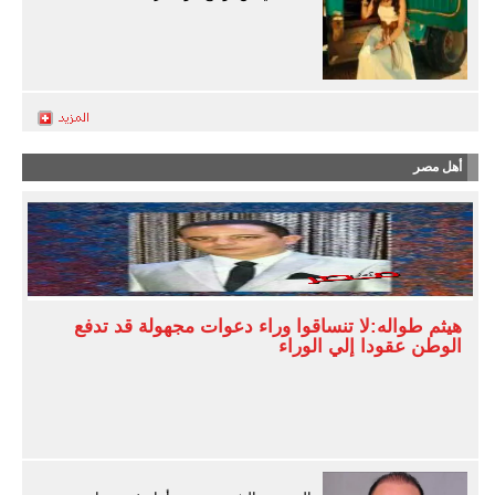
أهل مصر
هيثم طواله:لا تنساقوا وراء دعوات مجهولة قد تدفع
الوطن عقودا إلي الوراء