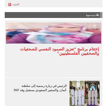
بلاد بـــــره
إختتام برنامج “تعزيز الصمود النفسي للصحفيات
والصحفيين الفلسطينيين”
الرئيس في زيارة رسمية إلى سلطنة
عُمان..والسفير السعودي يستقبل وفد IMF