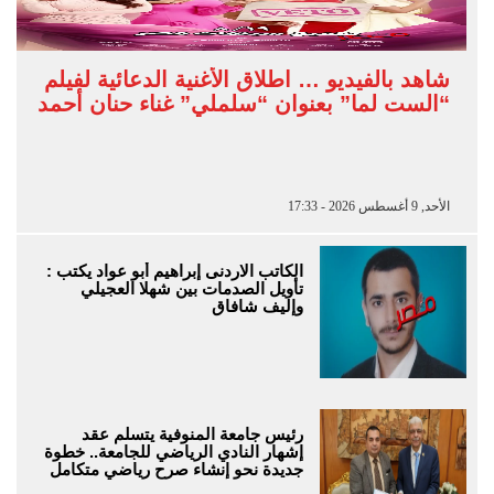
شاهد بالفيديو … اطلاق الأغنية الدعائية لفيلم
“الست لما” بعنوان “سلملي” غناء حنان أحمد
الأحد, 9 أغسطس 2026 - 17:33
الكاتب الاردنى إبراهيم أبو عواد يكتب :
تأويل الصدمات بين شهلا العجيلي
وإليف شافاق
رئيس جامعة المنوفية يتسلم عقد
إشهار النادي الرياضي للجامعة.. خطوة
جديدة نحو إنشاء صرح رياضي متكامل