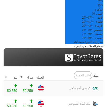
37°
+
25°
+
القاهرة
الاثنين, 10
الأحد
+
37°
+
25°
الثلاثاء
+
41°
+
29°
الأربعاء
+
42°
+
29°
الخميس
+
39°
+
28°
الجمعة
+
40°
+
27°
السبت
+
40°
+
28°
أنظر إلى التنبؤ لسبعة أيام
أسعار العملات في البنوك