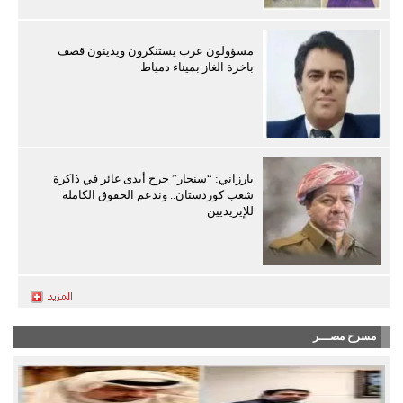
مسؤولون عرب يستنكرون ويدينون قصف
باخرة الغاز بميناء دمياط
بارزاني: “سنجار” جرح أبدى غائر في ذاكرة
شعب كوردستان.. وندعم الحقوق الكاملة
للإيزيديين
مسرح مصـــر