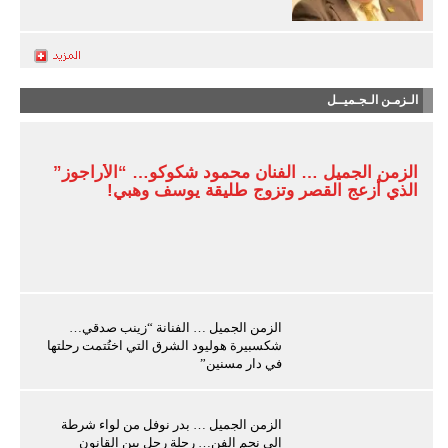
الـزمـن الـجـميــل
الزمن الجميل … الفنان محمود شكوكو… “الأراجوز”
الذي أزعج القصر وتزوج طليقة يوسف وهبي!
الزمن الجميل … الفنانة “زينب صدقي…
شكسبيرة هوليود الشرق التي اختُتمت رحلتها
في دار مسنين”
الزمن الجميل … بدر نوفل من لواء شرطة
إلى نجم الفن… رحلة رجل بين القانون