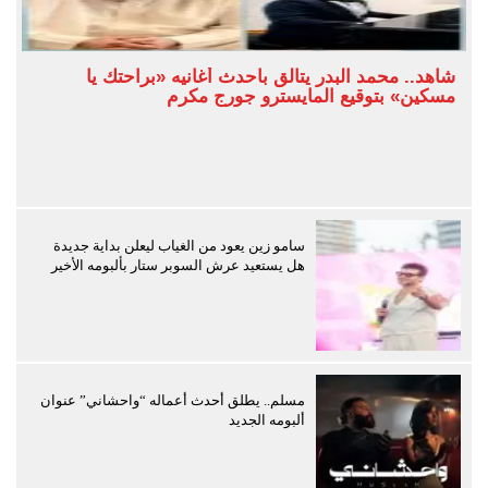
شاهد.. محمد البدر يتألق بأحدث أغانيه «براحتك يا
مسكين» بتوقيع المايسترو جورج مكرم
سامو زين يعود من الغياب ليعلن بداية جديدة
هل يستعيد عرش السوبر ستار بألبومه الأخير
مسلم.. يطلق أحدث أعماله “واحشاني” عنوان
ألبومه الجديد