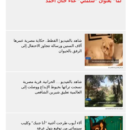
لما” بعنوان “سلملي” غناء حنان أحمد
شاهد بالفيديو | القطط.. حكاية مصرية عمرها
آلاف السنين ورسالة تتجاوز الاحتفال إلى
الرفق بالحيوان
شاهد بالفيديو … الحرانية..قرية مصرية
نسجت تراثها بخيوط الإبداع ووصلت إلى
العالمية تعليق شيرين الشافعى
آلاء أيوب طرحت أغنية “أنا جنبك” وكليب
سينمائي من توقيع بتول عرفة