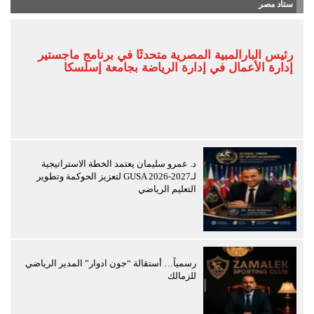
ستاد مصر
رئيس البارالمبية المصرية متحدثًا في برنامج ماجستير
إدارة الأعمال في إدارة الرياضة بجامعة إسلسكا
د. عمرو سليمان يعتمد الخطة الاستراتيجية
لـGUSA 2026-2027 لتعزيز الحوكمة وتطوير
التعليم الرياضي
رسمياً… أستقالة “جون ادوار” المدير الرياضي
للزمالك