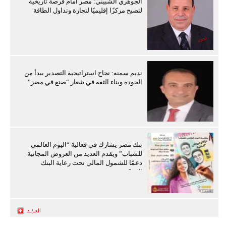
الجوهري الشبيني: مصر أمام فرصة تاريخية
لتصبح مركزًا إقليميًا لتجارة وتداول الطاقة
نديم سمنه: نجاح استراتيجية التصدير يبدأ من
الجودة وبناء الثقة في شعار “صنع في مصر”
بنك مصر يشارك في فعالية “اليوم العالمي
للشباب” ويقدم العديد من العروض المجانية
دعمًا للشمول المالي تحت رعاية البنك
المركزي