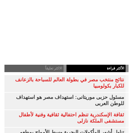
الأكثر قراءة
الاكثر تعليقاً
نتائج منتخب مصر في بطولة العالم للسباحة بالزعانف
للكبار بكولومبيا
مسئول حزبى موريتانى: استهداف مصر هو استهداف
للوطن العربى
ثقافة الإسكندرية تنظم احتفالية ثقافية وفنية لأطفال
مستشفى الملكة نازلى
تناول أشهر المأكولات البحرية وسط الأمواج بمطعم