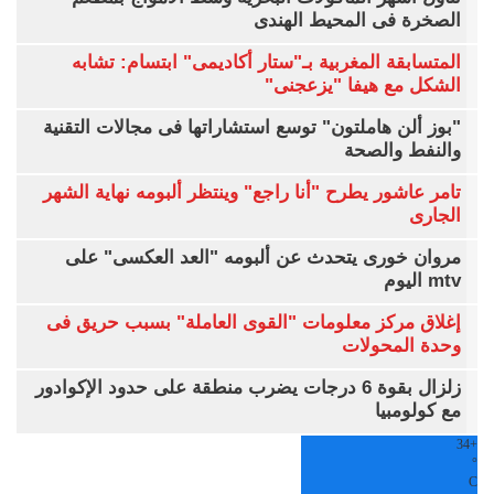
الصخرة فى المحيط الهندى
المتسابقة المغربية بـ"ستار أكاديمى" ابتسام: تشابه
الشكل مع هيفا "يزعجنى"
"بوز ألن هاملتون" توسع استشاراتها فى مجالات التقنية
والنفط والصحة
تامر عاشور يطرح "أنا راجع" وينتظر ألبومه نهاية الشهر
الجارى
مروان خورى يتحدث عن ألبومه "العد العكسى" على
mtv اليوم
إغلاق مركز معلومات "القوى العاملة" بسبب حريق فى
وحدة المحولات
زلزال بقوة 6 درجات يضرب منطقة على حدود الإكوادور
مع كولومبيا
34
+
°
C