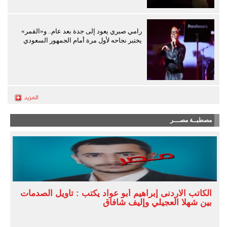
رامي صبري يعود إلى جدة بعد عام.. و«القمر»
يختبر نجاحه لأول مرة أمام الجمهور السعودي
مصطبــة مصـــر
الكاتب الاردنى إبراهيم أبو عواد يكتب : تأويل الصدمات
بين شهلا العجيلي وإليف شافاق