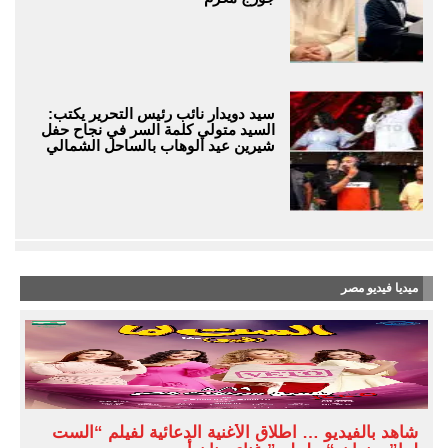
سيد دويدار نائب رئيس التحرير يكتب:
السيد متولي كلمة السر في نجاح حفل
شيرين عيد الوهاب بالساحل الشمالي
ميديا فيديو مصر
شاهد بالفيديو … اطلاق الأغنية الدعائية لفيلم “الست