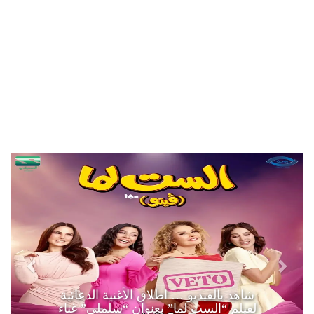
شاهد بالفيديو … اطلاق الأغنية الدعائية
لفيلم “الست لما” بعنوان “سلملي” غناء