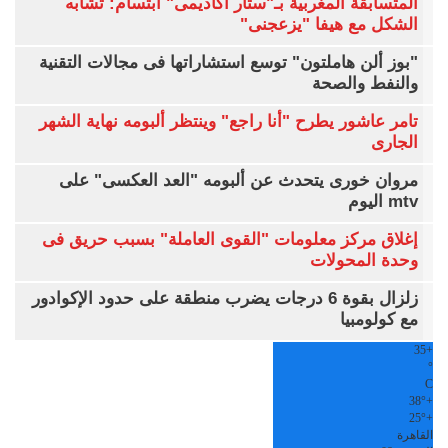
المتسابقة المغربية بـ"ستار أكاديمى" ابتسام: تشابه
الشكل مع هيفا "يزعجنى"
"بوز ألن هاملتون" توسع استشاراتها فى مجالات التقنية
والنفط والصحة
تامر عاشور يطرح "أنا راجع" وينتظر ألبومه نهاية الشهر
الجارى
مروان خورى يتحدث عن ألبومه "العد العكسى" على
mtv اليوم
إغلاق مركز معلومات "القوى العاملة" بسبب حريق فى
وحدة المحولات
زلزال بقوة 6 درجات يضرب منطقة على حدود الإكوادور
مع كولومبيا
35
+
°
C
38°
+
25°
+
القاهرة