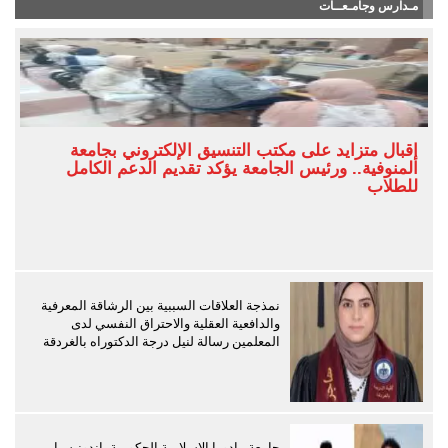
مـدارس وجامـعــات
إقبال متزايد على مكتب التنسيق الإلكتروني بجامعة
المنوفية.. ورئيس الجامعة يؤكد تقديم الدعم الكامل
للطلاب
نمذجة العلاقات السببية بين الرشاقة المعرفية
والدافعية العقلية والاحتراق النفسي لدى
المعلمين رسالة لنيل درجة الدكتوراه بالغردقة
جامعة مادورا الإسلامية الحكومية بإندونيسيا