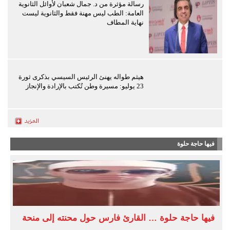
رسالة مؤثرة من د. جمال شعبان لأوائل الثانوية
العامة: الطب ليس مهنة فقط والثانوية ليست
نهاية المطاف
هيثم طواله يهنئ الرئيس السيسي بذكرى ثورة
23 يوليو: مسيرة وطن تُكتب بالإرادة والإنجاز
فيها حاجة حلوة
فيها حاجة حلوة … القارئ فارس حول محنته إلى منحة