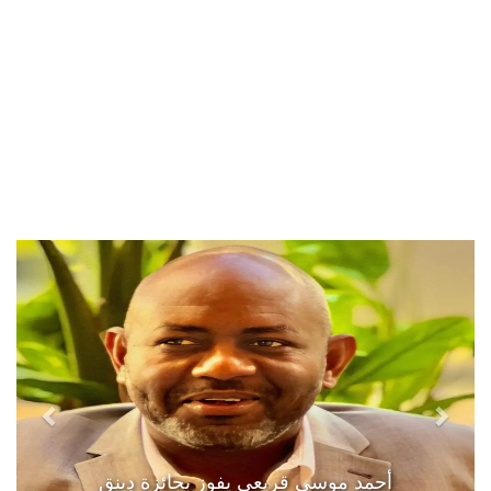
أحمد موسى قريعي يفوز بجائزة دينق