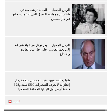
الزمن الجميل … الفنانة “زينب صدقي…
شكسبيرة هوليود الشرق التي اختُتمت رحلتها
في دار مسنين”
الزمن الجميل … بدر نوفل من لواء شرطة
إلى نجم الفن… رحلة رجل بين القانون
والإبداع
شباب الصحفيين: عبد المحسن سلامة رجل
إنجازات لا يعرف الشعارات 1500شقة و328
قطعة أرض أول الهدايا للجماعة الصحفية