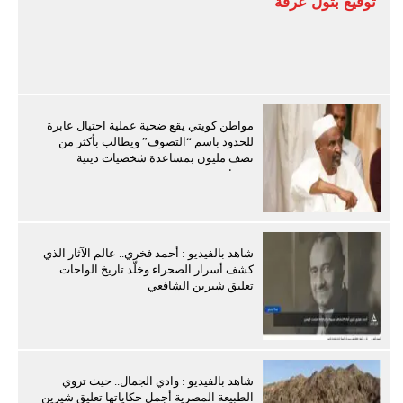
توقيع بتول عرفة
مواطن كويتي يقع ضحية عملية احتيال عابرة
للحدود باسم “التصوف” ويطالب بأكثر من
نصف مليون بمساعدة شخصيات دينية
سودانية
شاهد بالفيديو : أحمد فخري.. عالم الآثار الذي
كشف أسرار الصحراء وخلّد تاريخ الواحات
تعليق شيرين الشافعي
شاهد بالفيديو : وادي الجمال.. حيث تروي
الطبيعة المصرية أجمل حكاياتها تعليق شيرين