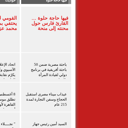
فيها حاجة حلوة
حواديت
فيها حاجة حلوة …
القومي 
القارئ فارس حول
يحتفي بم
محنته إلى منحة
محمد ع
باحثة مصرية ضمن 50
اتحاد الإعل
باحثة أفريقية في برنامج
الآسيوي وأم
دولي لقيادة المرأة
يكرّم نقاب
بالزراعة
الفلسطينيي
برامج التد
الفلسطيني
عيذاب ميناء مصرى استقبل
الحجاج وسفن التجارة لمدة
تطلق موسم
215 عام
القاهرة لأ
أبرز صناع 
السيد أمين رئيس جهاز
” نجــــلاء