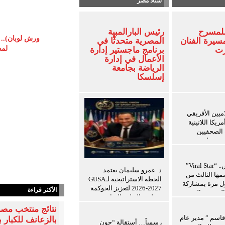
ستاد مصر
للمسرح
رئيس البارالمبية
ورش لوبان).. م
سيرة الفنان
المصرية متحدثًا في
لمس
زت
برنامج ماجستير إدارة
الأعمال في إدارة
الرياضة بجامعة
إسلسكا
اميين الأفريقي
ريكا اللاتينية
ة الصحفيين
ن ويعلن توسيع
ريب للإعلاميين
ين
8 أغسطس.. “Viral Star”
د. عمرو سليمان يعتمد
ها الثالث من
الخطة الاستراتيجية لـGUSA
ول مرة بمشاركة
2026-2027 لتعزيز الحوكمة
الأكثر قراءة
المحتوى العرب
وتطوير التعليم الرياضي
نتائج منتخب مصر
 قاسم ” مدير عام
بالزعانف للكبار ب
رسمياً… أستقالة “جون