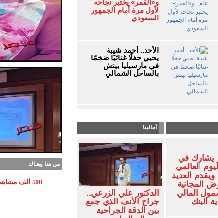
و«القمر» يختبر نجاحه
لأول مرة أمام الجمهور
السعودي
الأحد.. أحمد شيبة
يحيي حفلًا غنائيًا ضخمًا
في مارسيليا بيتش
بالساحل الشمالي
أهالينا
 يشارك في
من هنا وهناك
ليوم العالمي
ويقدم العديد
500 ألف مشاه
ض المجانية
شمول المالي
الدكتور علي الزرعي..
ف
ة البنك
جراح الأنف الذي جمع
بين الدقة الجراحية