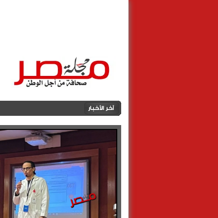
الرئيسية
أهالينا
مصطبــة مصــ