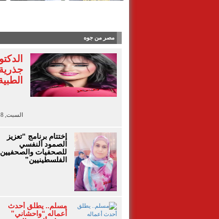
شاهد بالفيديو | القطط..
مصر من جوه
الدكتو
جذرية
الطبية
السبت, 8 أغسطس 2026 - 16:00
إختتام برنامج “تعزيز
الصمود النفسي
للصحفيات والصحفيين
الفلسطينيين”
مسلم.. يطلق أحدث
أعماله “واحشاني”