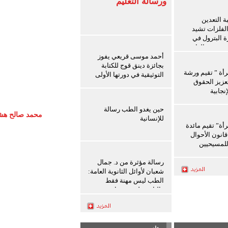
ورسالة التعليم
 التعدين
الفلزات تشيد
ة البترول في
ث سفن الغاز
أحمد موسى قريعي يفوز
بجائزة دينق قوج للكتابة
رأة ” تقيم ورشة
التوثيقية في دورتها الأولى
عزيز الحقوق
نجابية
حين يغدو الطب رسالة
محمد صالح هشلا
للإنسانية
رأة” تقيم مائدة
انون الأحوال
لمسيحيين
رسالة مؤثرة من د. جمال
شعبان لأوائل الثانوية العامة:
الطب ليس مهنة فقط
والثانوية ليست نهاية
المطاف