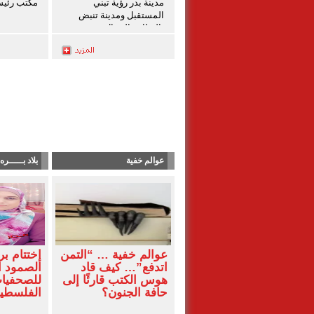
مدينة بدر رؤية تبني
مكتب رئي
المستقبل ومدينة تنبض
بالنظام والجمال
عوالم خفية
بلاد بـــــره
عوالم خفية … “التمن
إختتام بر
اتدفع”… كيف قاد
الصمود 
هوس الكتب قارئًا إلى
للصحفيا
حافة الجنون؟
الفلسطين