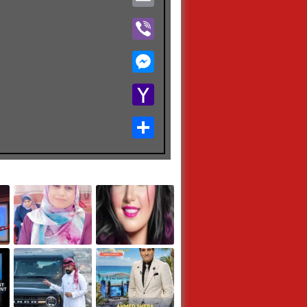
Viber
Messenger
Yahoo
Mail
Share