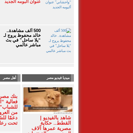
عنوان ألبومه الجديد
500 ألف مشاهدة..
خالد محفوظ يروج لـ
“يلا ساحل” في بث
مباشر عالمي
ميديا فيديو مصر
أهل مصر
بنك مصر
فعالية “ا
للشباب” 
من العرو
شاهد بالفيديو |
دعمًا لل
القطط.. حكاية
تحت رعاي
مصرية عمرها آلاف
المركزي