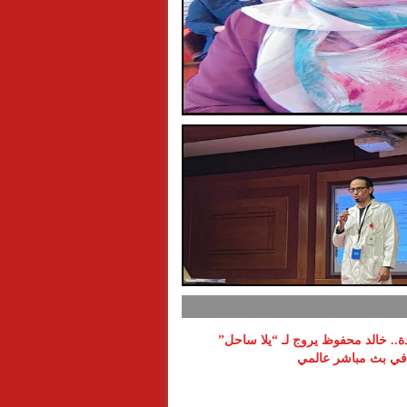
دة.. خالد محفوظ يروج لـ “يلا ساحل”
ي بث مباشر عالمي