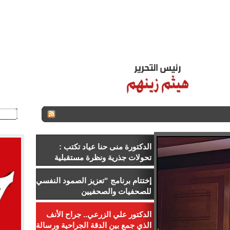
ـر
ستاد مصر
الـزمـن الـجـميــل
اتصل بنا
للإعلان
من نح
الدكتورة منى حنا عياد تكتب :
تحولات جذرية ونظرة مستقبلية
للمؤسسات الطبية
إختتام برنامج “تعزيز الصمود النفسي
للصحفيات والصحفيين
الفلسطينيين”
الدكتور علي الزرعي.. جراح الأنف
الذي جمع بين الدقة الجراحية ورسالة