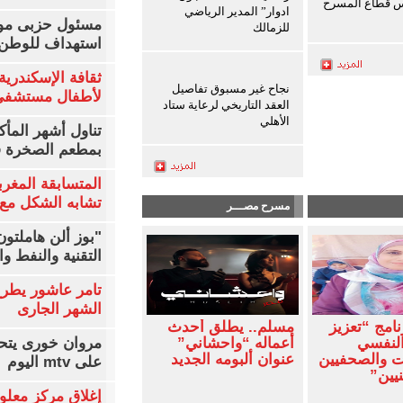
س قطاع المسرح
ادوار” المدير الرياضي
مسئول حزبى مور
للزمالك
استهداف للوطن 
ثقافة الإسكندرية 
نجاح غير مسبوق تفاصيل
لأطفال مستشفى 
العقد التاريخي لرعاية ستاد
الأهلي
تناول أشهر المأك
بمطعم الصخرة ف
المتسابقة المغرب
تشابه الشكل مع 
مسرح مصـــر
"بوز ألن هاملتو
التقنية والنفط و
تامر عاشور يطرح 
الشهر الجارى
نامج “تعزيز
مسلم.. يطلق أحدث
النفسي
أعماله “واحشاني”
مروان خورى يتح
ت والصحفيين
عنوان ألبومه الجديد
على mtv اليوم
يين”
إغلاق مركز معلو