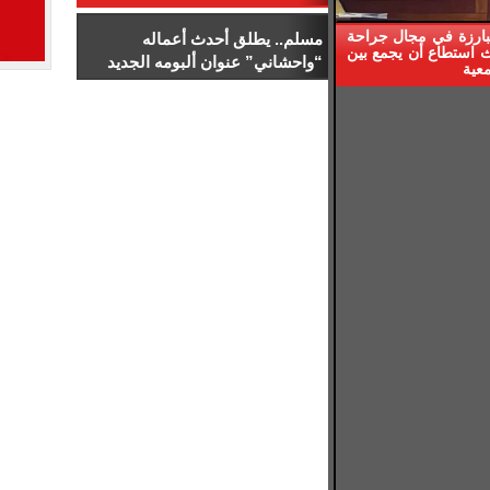
التعليم
لبارزة في مجال جراحة
مسلم.. يطلق أحدث أعماله
ث استطاع أن يجمع بين
“واحشاني” عنوان ألبومه الجديد
معية