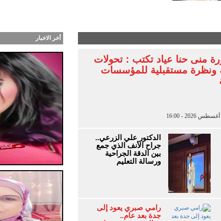
 حكاية مصرية عمرها آلاف السنين ورسالة تتجاوز الاحتف
أخر الاخبار
رة منى حنا عياد تكتب : تحولات
 ونظرة مستقبلية للمؤسسات
الدكتور علي الزرعي..
جراح الأنف الذي جمع
بين الدقة الجراحية
ورسالة التعليم
رامي صبري يعود إلى
جدة بعد عام..