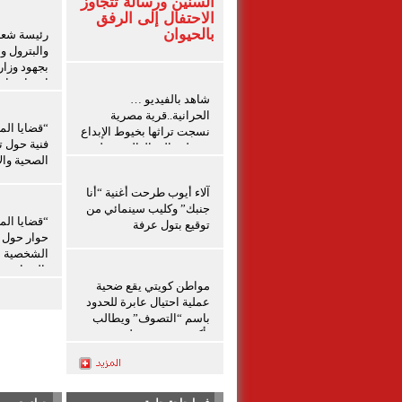
السنين ورسالة تتجاوز
الاحتفال إلى الرفق
بالحيوان
رئيسة شعبة
والبترول و
بجهود وزار
احتواء حاد
شاهد بالفيديو …
بدمياط
الحرانية..قرية مصرية
“قضايا الم
نسجت تراثها بخيوط الإبداع
فنية حول ت
ووصلت إلى العالمية تعليق
الصحية والإ
شيرين الشافعى
آلاء أيوب طرحت أغنية “أنا
جنبك” وكليب سينمائي من
“قضايا الم
توقيع بتول عرفة
حوار حول ق
الشخصية ل
بالمنيا
مواطن كويتي يقع ضحية
عملية احتيال عابرة للحدود
باسم “التصوف” ويطالب
بأكثر من نصف مليون
بمساعدة شخصيات دينية
سودانية