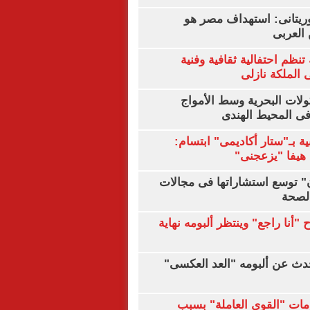
يتانى: استهداف مصر هو
العربى
تنظم احتفالية ثقافية وفنية
الملكة نازلى
ولات البحرية وسط الأمواج
ى المحيط الهندى
ية بـ"ستار أكاديمى" ابتسام:
هيفا "يزعجنى"
ن" توسع استشاراتها فى مجالات
الصحة
"أنا راجع" وينتظر ألبومه نهاية
دث عن ألبومه "العد العكسى"
مات "القوى العاملة" بسبب