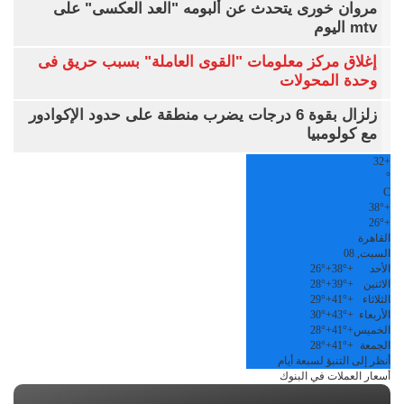
مروان خورى يتحدث عن ألبومه "العد العكسى" على
mtv اليوم
إغلاق مركز معلومات "القوى العاملة" بسبب حريق فى
وحدة المحولات
زلزال بقوة 6 درجات يضرب منطقة على حدود الإكوادور
مع كولومبيا
32
+
°
C
38°
+
26°
+
القاهرة
السبت, 08
الأحد
+
38°
+
26°
الاثنين
+
39°
+
28°
الثلاثاء
+
41°
+
29°
الأربعاء
+
43°
+
30°
الخميس
+
41°
+
28°
الجمعة
+
41°
+
28°
أنظر إلى التنبؤ لسبعة أيام
أسعار العملات في البنوك