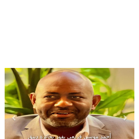
أحمد موسى قريعي يفوز بجائزة دينق