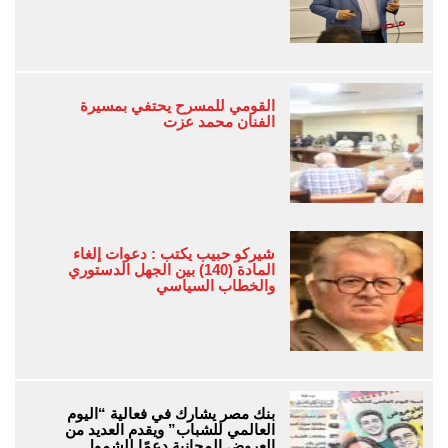
القومي للمسرح يحتفي بمسيرة
الفنان محمد عزت
شيركو حبيب يكتب : دعوات إلغاء
المادة (140) بين الجهل الدستوري
والخطاب السياسي
بنك مصر يشارك في فعالية “اليوم
العالمي للشباب” ويقدم العديد من
العروض المجانية دعمًا للشمول