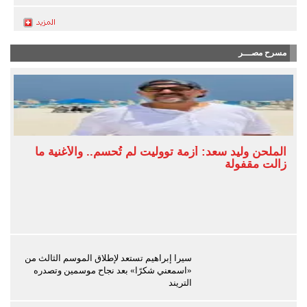
مسرح مصـــر
الملحن وليد سعد: أزمة تووليت لم تُحسم.. والأغنية ما
زالت مقفولة
سيرا إبراهيم تستعد لإطلاق الموسم الثالث من
«اسمعني شكرًا» بعد نجاح موسمين وتصدره
التريند