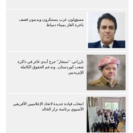
مسؤولون عرب يستنكرون ويدينون قصف
باخرة الغاز بميناء دمياط
بارزاني: “سنجار” جرح أبدى غائر في ذاكرة
شعب كوردستان.. وندعم الحقوق الكاملة
للإيزيديين
انتخاب قيادة جديدة لاتحاد الإعلاميين الأفريقي
الآسيوي برئاسة نزار الخالد