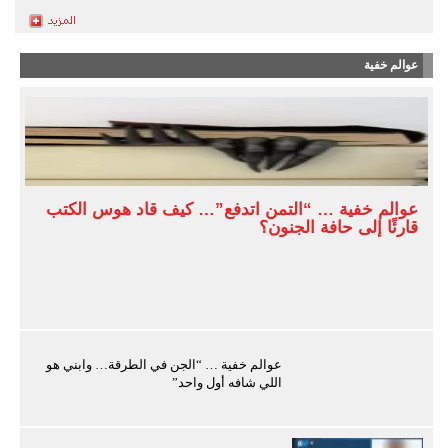
عوالم خفية
عوالم خفية … “التمن اتدفع”… كيف قاد هوس الكتب
قارئًا إلى حافة الجنون؟
عوالم خفية … “الجن في الطرقة… وابني هو
اللي شافه أول واحد”