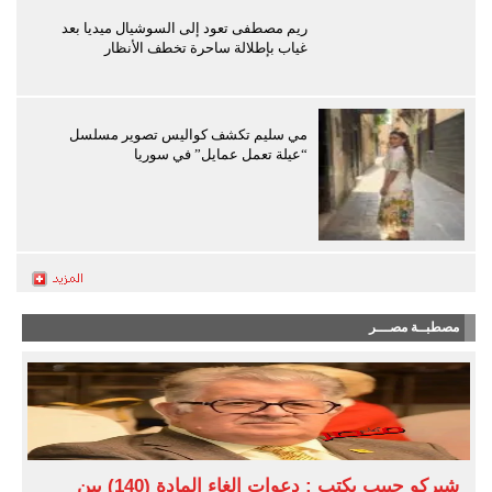
ريم مصطفى تعود إلى السوشيال ميديا بعد
غياب بإطلالة ساحرة تخطف الأنظار
مي سليم تكشف كواليس تصوير مسلسل
“عيلة تعمل عمايل” في سوريا
مصطبــة مصـــر
شيركو حبيب يكتب : دعوات إلغاء المادة (140) بين