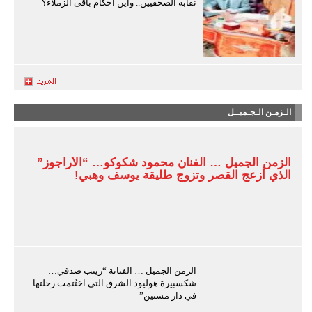
نقابة الصحفيين.. وأين أحكام باقى الزملاء؟
الـزمـن الـجـميــل
الزمن الجميل … الفنان محمود شكوكو… “الأراجوز”
الذي أزعج القصر وتزوج طليقة يوسف وهبي!
الزمن الجميل … الفنانة “زينب صدقي…
شكسبيرة هوليود الشرق التي اختُتمت رحلتها
في دار مسنين”