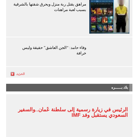
مراهق يقتل ربة منزل ويحرق شقتها بالشرقية
بسبب لعبة مراهنات
وفاء حامد: “الجن العاشق” حقيقة وليس
خرافة
بلاد بـــــره
الرئيس في زيارة رسمية إلى سلطنة عُمان..والسفير
السعودي يستقبل وفد IMF