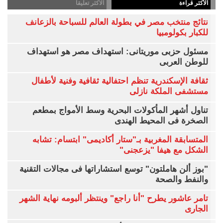
الأكثر قراءة
الاكثر تعليقاً
نتائج منتخب مصر في بطولة العالم للسباحة بالزعانف
للكبار بكولومبيا
مسئول حزبى موريتانى: استهداف مصر هو استهداف
للوطن العربى
ثقافة الإسكندرية تنظم احتفالية ثقافية وفنية لأطفال
مستشفى الملكة نازلى
تناول أشهر المأكولات البحرية وسط الأمواج بمطعم
الصخرة فى المحيط الهندى
المتسابقة المغربية بـ"ستار أكاديمى" ابتسام: تشابه
الشكل مع هيفا "يزعجنى"
"بوز ألن هاملتون" توسع استشاراتها فى مجالات التقنية
والنفط والصحة
تامر عاشور يطرح "أنا راجع" وينتظر ألبومه نهاية الشهر
الجارى