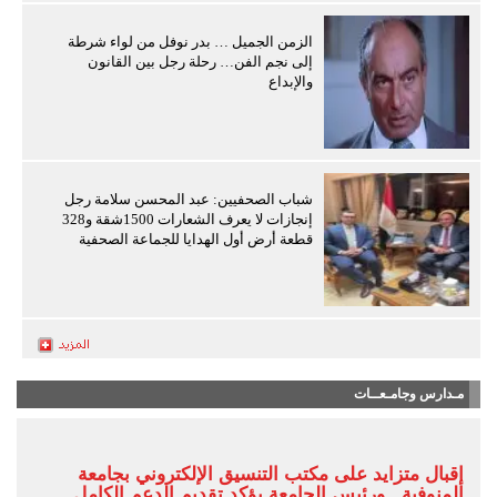
الزمن الجميل … بدر نوفل من لواء شرطة
إلى نجم الفن… رحلة رجل بين القانون
والإبداع
شباب الصحفيين: عبد المحسن سلامة رجل
إنجازات لا يعرف الشعارات 1500شقة و328
قطعة أرض أول الهدايا للجماعة الصحفية
مـدارس وجامـعــات
إقبال متزايد على مكتب التنسيق الإلكتروني بجامعة
المنوفية.. ورئيس الجامعة يؤكد تقديم الدعم الكامل