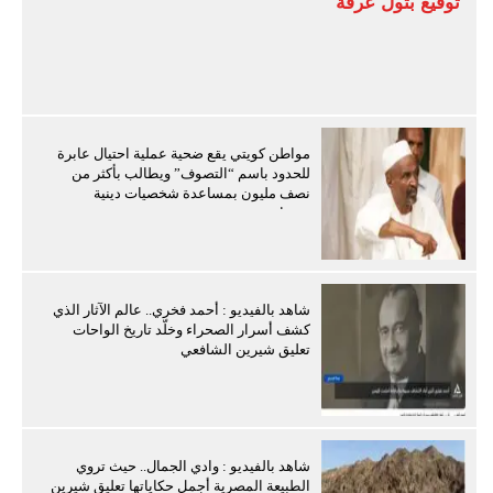
توقيع بتول عرفة
مواطن كويتي يقع ضحية عملية احتيال عابرة
للحدود باسم “التصوف” ويطالب بأكثر من
نصف مليون بمساعدة شخصيات دينية
سودانية
شاهد بالفيديو : أحمد فخري.. عالم الآثار الذي
كشف أسرار الصحراء وخلّد تاريخ الواحات
تعليق شيرين الشافعي
شاهد بالفيديو : وادي الجمال.. حيث تروي
الطبيعة المصرية أجمل حكاياتها تعليق شيرين