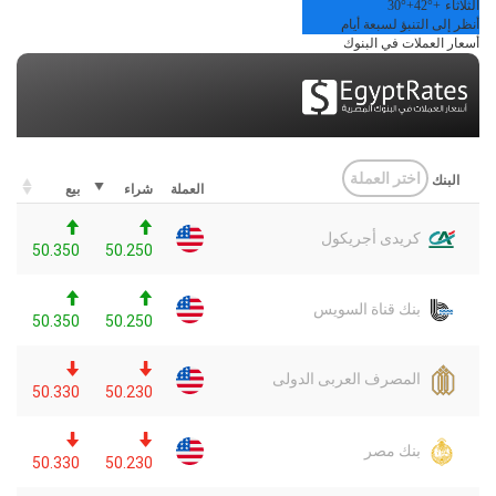
الثلاثاء
+
42°
+
30°
أنظر إلى التنبؤ لسبعة أيام
أسعار العملات في البنوك