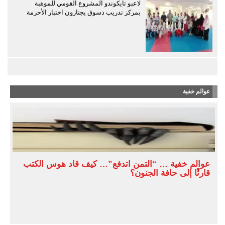
لاعبو تايكوندو المشروع القومي للموهبة
بمركز تدريب دسوق يجتازون اختبار الأحزمة
عوالم خفية
عوالم خفية … “التمن اتدفع”… كيف قاد هوس الكتب
قارئًا إلى حافة الجنون؟