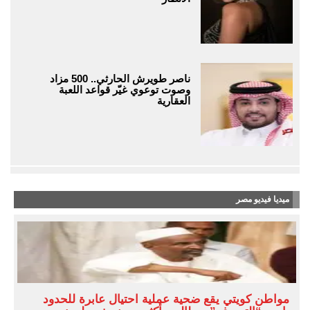
ناصر طويرش الحارثي.. 500 مزاد
وصوت توعوي غيّر قواعد اللعبة
العقارية
ميديا فيديو مصر
مواطن كويتي يقع ضحية عملية احتيال عابرة للحدود