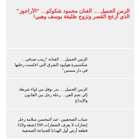
الزمن الجميل … الفنان محمود شكوكو… “الأراجوز”
الذي أزعج القصر وتزوج طليقة يوسف وهبي!
الزمن الجميل … الفنانة “زينب صدقي…
شكسبيرة هوليود الشرق التي اختُتمت رحلتها
في دار مسنين”
الزمن الجميل … بدر نوفل من لواء شرطة
إلى نجم الفن… رحلة رجل بين القانون
والإبداع
شباب الصحفيين: عبد المحسن سلامة رجل
إنجازات لا يعرف الشعارات 1500شقة و328
قطعة أرض أول الهدايا للجماعة الصحفية