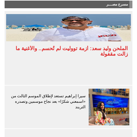
مسرح مصـــر
الملحن وليد سعد: أزمة تووليت لم تُحسم.. والأغنية ما
زالت مقفولة
سيرا إبراهيم تستعد لإطلاق الموسم الثالث من
«اسمعني شكرًا» بعد نجاح موسمين وتصدره
التريند