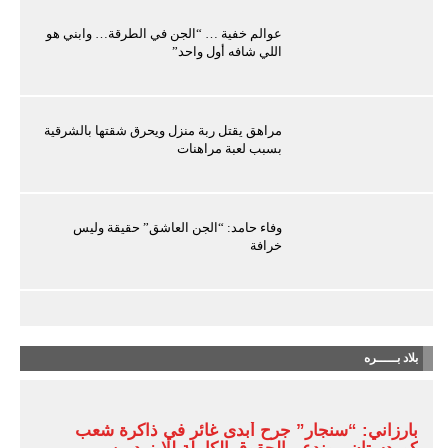
عوالم خفية … “الجن في الطرقة… وابني هو
اللي شافه أول واحد”
مراهق يقتل ربة منزل ويحرق شقتها بالشرقية
بسبب لعبة مراهنات
وفاء حامد: “الجن العاشق” حقيقة وليس
خرافة
بلاد بـــــره
بارزاني: “سنجار” جرح أبدى غائر في ذاكرة شعب