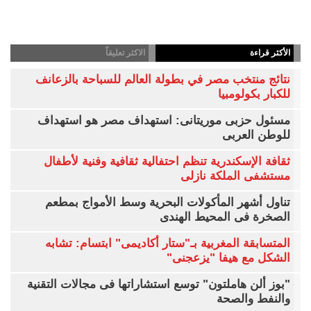
الأكثر قراءة
الاكثر تعليقاً
نتائج منتخب مصر في بطولة العالم للسباحة بالزعانف
للكبار بكولومبيا
مسئول حزبى موريتانى: استهداف مصر هو استهداف
للوطن العربى
ثقافة الإسكندرية تنظم احتفالية ثقافية وفنية لأطفال
مستشفى الملكة نازلى
تناول أشهر المأكولات البحرية وسط الأمواج بمطعم
الصخرة فى المحيط الهندى
المتسابقة المغربية بـ"ستار أكاديمى" ابتسام: تشابه
الشكل مع هيفا "يزعجنى"
"بوز ألن هاملتون" توسع استشاراتها فى مجالات التقنية
والنفط والصحة