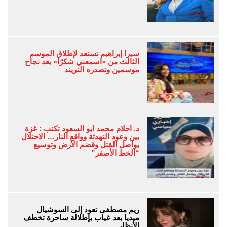
سيرا إبراهيم تستعد لإطلاق الموسم
الثالث من «اسمعني شكرًا» بعد نجاح
موسمين وتصدره التريند
د. أحلام محمد أبو السعود تكتب : غزة
بين وعود التهدئة وواقع النار… الاحتلال
يواصل القتل وقضم الأرض وتوسيع
“الخط الأصفر”
ريم مصطفى تعود إلى السوشيال
ميديا بعد غياب بإطلالة ساحرة تخطف
الأنظار