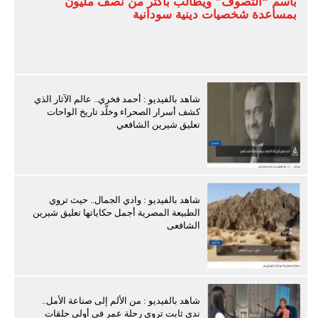
باسم “التصوف” ويطالب بأكثر من نصف مليون
بمساعدة شخصيات دينية سودانية
شاهد بالفيديو : أحمد فخري.. عالم الآثار الذي
كشف أسرار الصحراء وخلّد تاريخ الواحات
تعليق شيرين الشافعي
شاهد بالفيديو : وادي الجمال.. حيث تروي
الطبيعة المصرية أجمل حكاياتها تعليق شيرين
الشافعى
شاهد بالفيديو : من الألم إلى صناعة الأمل..
ندى ثابت تروي رحلة عمر في أولى حلقات