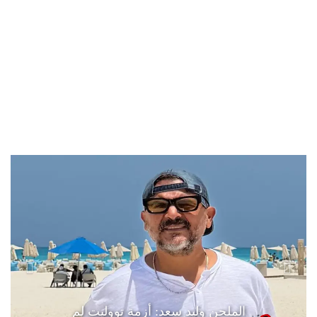
الملحن وليد سعد: أزمة تووليت لم