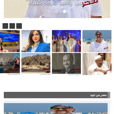
تُحسم.. والأغنية ما زالت مقفولة
ناصر طويرش الحارثي.. 500 مزاد وصوت توعوي غيّر قواعد اللعبة العقارية
مصر من جوه