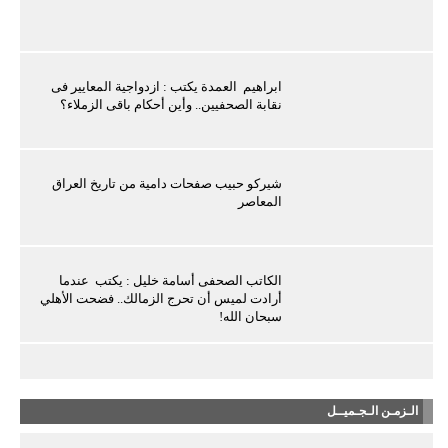
ابراهيم العمدة يكتب : ازدواجية المعايير فى
نقابة الصحفيين.. وأين أحكام باقى الزملاء؟
شيركو حبيب صفحات دامية من تاريخ العراق
المعاصر
الكاتب الصحفى أسامة خليل : يكتب عندما
أرادت لميس أن تحرج الزمالك.. فضحت الأهلي
سبحان الله!
الـزمـن الـجـميــل