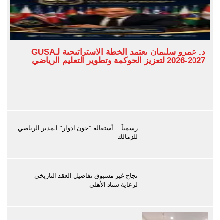
د. عمرو سليمان يعتمد الخطة الاستراتيجية لـGUSA
2026-2027 لتعزيز الحوكمة وتطوير التعليم الرياضي
رسمياً… أستقالة “جون ادوار” المدير الرياضي
للزمالك
نجاح غير مسبوق تفاصيل العقد التاريخي
لرعاية ستاد الأهلي