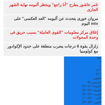
تامر عاشور يطرح "أنا راجع" وينتظر ألبومه نهاية الشهر
الجارى
مروان خورى يتحدث عن ألبومه "العد العكسى" على
mtv اليوم
إغلاق مركز معلومات "القوى العاملة" بسبب حريق فى
وحدة المحولات
زلزال بقوة 6 درجات يضرب منطقة على حدود الإكوادور
مع كولومبيا
34
+
°
C
37°
+
25°
+
القاهرة
الخميس, 06
الأربعاء
+
37°
+
25°
الجمعة
+
39°
+
26°
السبت
+
39°
+
26°
الأحد
+
38°
+
27°
الاثنين
+
39°
+
29°