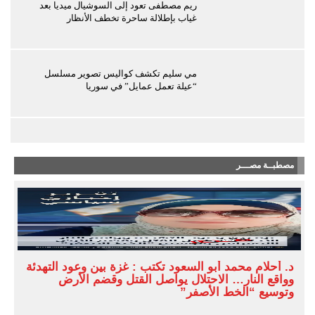
ريم مصطفى تعود إلى السوشيال ميديا بعد
غياب بإطلالة ساحرة تخطف الأنظار
مي سليم تكشف كواليس تصوير مسلسل
“عيلة تعمل عمايل” في سوريا
مصطبــة مصـــر
د. أحلام محمد أبو السعود تكتب : غزة بين وعود التهدئة
وواقع النار… الاحتلال يواصل القتل وقضم الأرض
وتوسيع “الخط الأصفر”