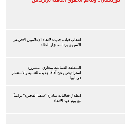
كوردستان.. وندعم الحقوق الكاملة للإيزيديين
انتخاب قيادة جديدة لاتحاد الإعلاميين الأفريقي
الآسيوي برئاسة نزار الخالد
المنطقة الصناعية ببنغازي.. مشروع
استراتيجي يفتح آفاقًا جديدة للتنمية والاستثمار
في ليبيا
انطلاق فعاليات مبادرة “سقيا الفجيرة” تزامناً
مع يوم عهد الاتحاد