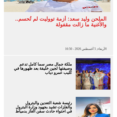
الملحن وليد سعد: أزمة تووليت لم تُحسم..
والأغنية ما زالت مقفولة
الأربعاء, 5 أغسطس 2026 - 16:50
ملكة جمال مصر سما كامل تدعم
وصيفتها لجين خليفة بعد ظهورها في
كليب عمرو دياب
رئيسة شعبة التعدين والبترول
والفلزات تشيد بجهود وزارة البترول
في احتواء حادث سفن الغاز بدمياط