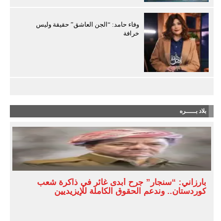
وفاء حامد: “الجن العاشق” حقيقة وليس
خرافة
بلاد بـــــره
بارزاني: “سنجار” جرح أبدى غائر في ذاكرة شعب
كوردستان.. وندعم الحقوق الكاملة للإيزيديين