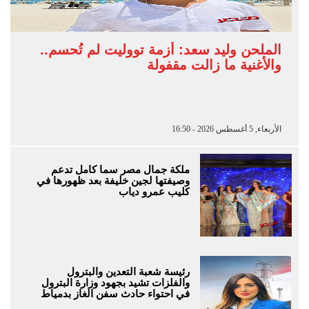
الملحن وليد سعد: أزمة تووليت لم تُحسم..
والأغنية ما زالت مقفولة
الأربعاء, 5 أغسطس 2026 - 16:50
ملكة جمال مصر سما كامل تدعم
وصيفتها لجين خليفة بعد ظهورها في
كليب عمرو دياب
رئيسة شعبة التعدين والبترول
والفلزات تشيد بجهود وزارة البترول
في احتواء حادث سفن الغاز بدمياط