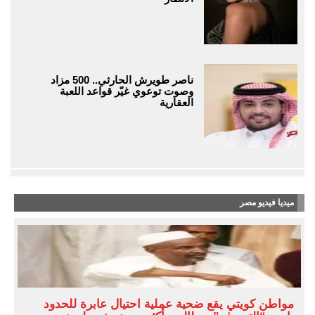
ناصر طويرش الحارثي.. 500 مزاد
وصوت توعوي غيّر قواعد اللعبة
العقارية
ميديا فيديو مصر
مواطن كويتي يقع ضحية عملية احتيال عابرة للحدود