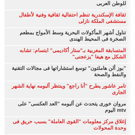
للوطن العربى
ثقافة الإسكندرية تنظم احتفالية ثقافية وفنية لأطفال
مستشفى الملكة نازلى
تناول أشهر المأكولات البحرية وسط الأمواج بمطعم
الصخرة فى المحيط الهندى
المتسابقة المغربية بـ"ستار أكاديمى" ابتسام: تشابه
الشكل مع هيفا "يزعجنى"
"بوز ألن هاملتون" توسع استشاراتها فى مجالات التقنية
والنفط والصحة
تامر عاشور يطرح "أنا راجع" وينتظر ألبومه نهاية الشهر
الجارى
مروان خورى يتحدث عن ألبومه "العد العكسى" على
mtv اليوم
إغلاق مركز معلومات "القوى العاملة" بسبب حريق فى
وحدة المحولات