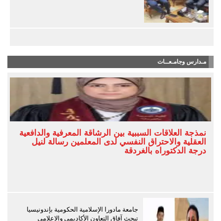
مـدارس وجامـعــات
نمذجة العلاقات السببية بين الرشاقة المعرفية والدافعية
العقلية والاحتراق النفسي لدى المعلمين رسالة لنيل
درجة الدكتوراه بالغردقة
جامعة مادورا الإسلامية الحكومية بإندونيسيا
تبحث آفاق التعاون الأكاديمي والإعلامي