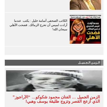
الكاتب الصحفى أسامة خليل : يكتب عندما
أرادت لميس أن تحرج الزمالك.. فضحت الأهلي
سبحان الله!
الـزمـن الـجـميــل
الزمن الجميل … الفنان محمود شكوكو… “الأراجوز”
الذي أزعج القصر وتزوج طليقة يوسف وهبي!