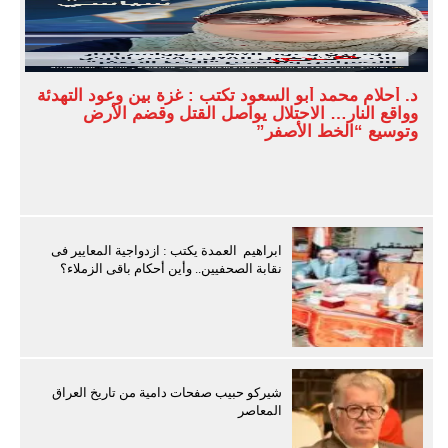
د. أحلام محمد أبو السعود تكتب : غزة بين وعود التهدئة
وواقع النار… الاحتلال يواصل القتل وقضم الأرض
وتوسيع “الخط الأصفر”
ابراهيم العمدة يكتب : ازدواجية المعايير فى
نقابة الصحفيين.. وأين أحكام باقى الزملاء؟
شيركو حبيب صفحات دامية من تاريخ العراق
المعاصر