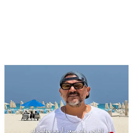
الملحن وليد سعد: أزمة تووليت لم