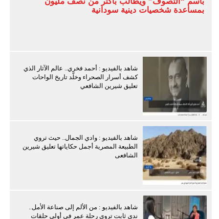
باسم “التصوف” ويطالب بأكثر من نصف مليون
بمساعدة شخصيات دينية سودانية
شاهد بالفيديو : أحمد فخري.. عالم الآثار الذي
كشف أسرار الصحراء وخلّد تاريخ الواحات
تعليق شيرين الشافعي
شاهد بالفيديو : وادي الجمال.. حيث تروي
الطبيعة المصرية أجمل حكاياتها تعليق شيرين
الشافعى
شاهد بالفيديو : من الألم إلى صناعة الأمل..
ندى ثابت تروي رحلة عمر في أولى حلقات