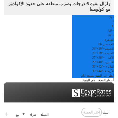
زلزال بقوة 6 درجات يضرب منطقة على حدود الإكوادور
مع كولومبيا
32
+
°
C
38°
+
26°
+
القاهرة
الخميس, 06
الجمعة
+
39°
+
26°
السبت
+
39°
+
26°
الأحد
+
38°
+
27°
الاثنين
+
40°
+
29°
الثلاثاء
+
42°
+
30°
الأربعاء
+
44°
+
30°
أنظر إلى التنبؤ لسبعة أيام
أسعار العملات في البنوك