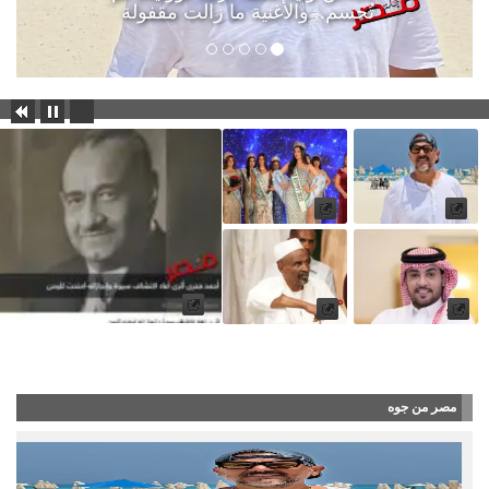
تُحسم.. والأغنية ما زالت مقفولة
شاهد بالفيديو : أحمد فخري.. عالم الآثار الذي كش
مصر من جوه