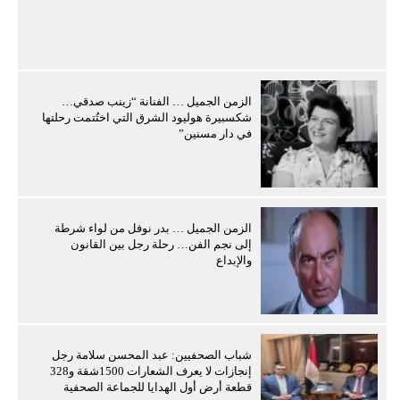
الزمن الجميل … الفنانة “زينب صدقي…
شكسبيرة هوليود الشرق التي اختُتمت رحلتها
في دار مسنين”
الزمن الجميل … بدر نوفل من لواء شرطة
إلى نجم الفن… رحلة رجل بين القانون
والإبداع
شباب الصحفيين: عبد المحسن سلامة رجل
إنجازات لا يعرف الشعارات 1500شقة و328
قطعة أرض أول الهدايا للجماعة الصحفية