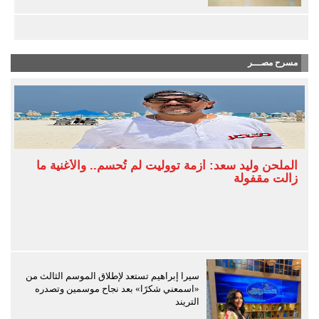
مسرح مصـــر
الملحن وليد سعد: أزمة تووليت لم تُحسم.. والأغنية ما
زالت مقفولة
سيرا إبراهيم تستعد لإطلاق الموسم الثالث من
«اسمعني شكرًا» بعد نجاح موسمين وتصدره
التريند