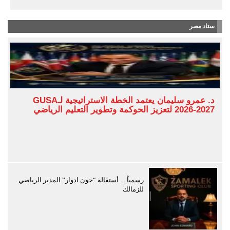
ستاد مصر
د. عمرو سليمان يعتمد الخطة الاستراتيجية لـGUSA
2026-2027 لتعزيز الحوكمة وتطوير التعليم الرياضي
رسمياً… أستقالة “جون ادوار” المدير الرياضي
للزمالك