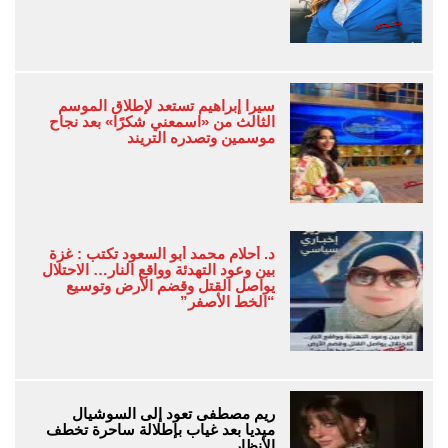
سيرا إبراهيم تستعد لإطلاق الموسم
الثالث من «اسمعني شكرًا» بعد نجاح
موسمين وتصدره التريند
د. أحلام محمد أبو السعود تكتب : غزة
بين وعود التهدئة وواقع النار… الاحتلال
يواصل القتل وقضم الأرض وتوسيع
“الخط الأصفر”
ريم مصطفى تعود إلى السوشيال
ميديا بعد غياب بإطلالة ساحرة تخطف
الأنظار