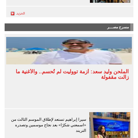
مسرح مصـــر
الملحن وليد سعد: أزمة تووليت لم تُحسم.. والأغنية ما
زالت مقفولة
سيرا إبراهيم تستعد لإطلاق الموسم الثالث من
«اسمعني شكرًا» بعد نجاح موسمين وتصدره
التريند