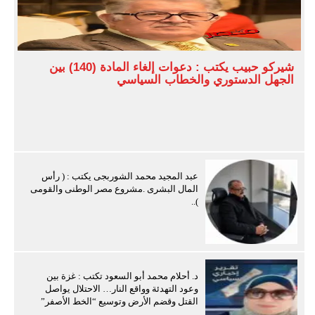
شيركو حبيب يكتب : دعوات إلغاء المادة (140) بين
الجهل الدستوري والخطاب السياسي
عبد المجيد محمد الشوربجى يكتب : ( رأس
المال البشرى .مشروع مصر الوطنى والقومى
)..
د. أحلام محمد أبو السعود تكتب : غزة بين
وعود التهدئة وواقع النار… الاحتلال يواصل
القتل وقضم الأرض وتوسيع “الخط الأصفر”