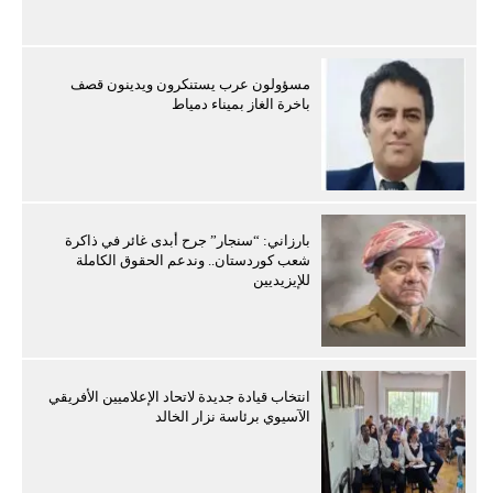
مسؤولون عرب يستنكرون ويدينون قصف
باخرة الغاز بميناء دمياط
بارزاني: “سنجار” جرح أبدى غائر في ذاكرة
شعب كوردستان.. وندعم الحقوق الكاملة
للإيزيديين
انتخاب قيادة جديدة لاتحاد الإعلاميين الأفريقي
الآسيوي برئاسة نزار الخالد