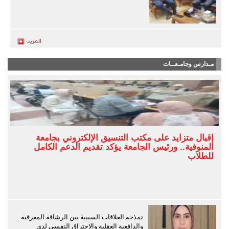
مـدارس وجامـعــات
إقبال متزايد على مكتب التنسيق الإلكتروني بجامعة
المنوفية.. ورئيس الجامعة يؤكد تقديم الدعم الكامل
للطلاب
نمذجة العلاقات السببية بين الرشاقة المعرفية
والدافعية العقلية والاحتراق النفسي لدى