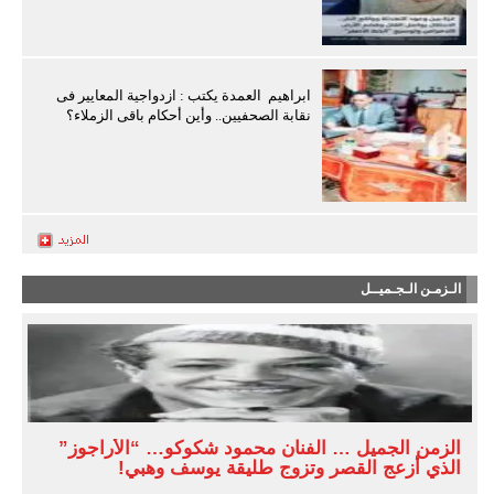
ابراهيم العمدة يكتب : ازدواجية المعايير فى
نقابة الصحفيين.. وأين أحكام باقى الزملاء؟
الـزمـن الـجـميــل
الزمن الجميل … الفنان محمود شكوكو… “الأراجوز”
الذي أزعج القصر وتزوج طليقة يوسف وهبي!