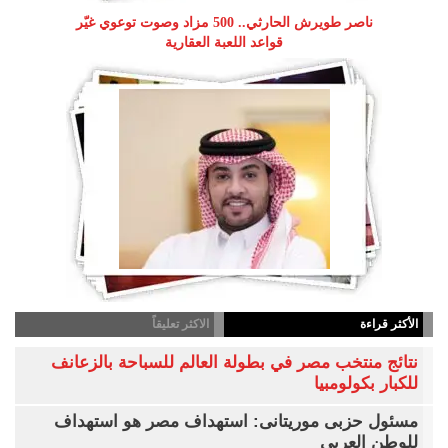
ناصر طويرش الحارثي.. 500 مزاد وصوت توعوي غيّر
قواعد اللعبة العقارية
الأكثر قراءة
الاكثر تعليقاً
نتائج منتخب مصر في بطولة العالم للسباحة بالزعانف
للكبار بكولومبيا
مسئول حزبى موريتانى: استهداف مصر هو استهداف
للوطن العربى