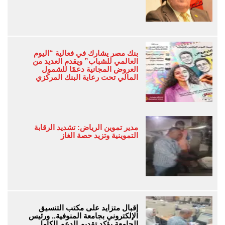
بنك مصر يشارك في فعالية “اليوم
العالمي للشباب” ويقدم العديد من
العروض المجانية دعمًا للشمول
المالي تحت رعاية البنك المركزي
مدير تموين الرياض: تشديد الرقابة
التموينية وتزيد حصة الغاز
إقبال متزايد على مكتب التنسيق
الإلكتروني بجامعة المنوفية.. ورئيس
الجامعة يؤكد تقديم الدعم الكامل