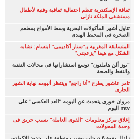
ثقافة الإسكندرية تنظم احتفالية ثقافية وفنية لأطفال
مستشفى الملكة نازلى
تناول أشهر المأكولات البحرية وسط الأمواج بمطعم
الصخرة فى المحيط الهندى
المتسابقة المغربية بـ"ستار أكاديمى" ابتسام: تشابه
الشكل مع هيفا "يزعجنى"
"بوز ألن هاملتون" توسع استشاراتها فى مجالات التقنية
والنفط والصحة
تامر عاشور يطرح "أنا راجع" وينتظر ألبومه نهاية الشهر
الجارى
مروان خورى يتحدث عن ألبومه "العد العكسى" على
mtv اليوم
إغلاق مركز معلومات "القوى العاملة" بسبب حريق فى
وحدة المحولات
زلزال بقوة 6 درجات يضرب منطقة على حدود الإكوادور