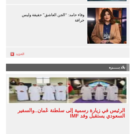
وفاء حامد: “الجن العاشق” حقيقة وليس
خرافة
بلاد بـــــره
الرئيس في زيارة رسمية إلى سلطنة عُمان..والسفير
السعودي يستقبل وفد IMF