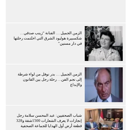
الزمن الجميل … الفنانة “زينب صدقي…
شكسبيرة هوليود الشرق التي اختُتمت رحلتها
في دار مسنين”
الزمن الجميل … بدر نوفل من لواء شرطة
إلى نجم الفن… رحلة رجل بين القانون
والإبداع
شباب الصحفيين: عبد المحسن سلامة رجل
إنجازات لا يعرف الشعارات 1500شقة و328
قطعة أرض أول الهدايا للجماعة الصحفية