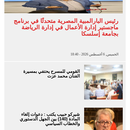
رئيس البارالمبية المصرية متحدثًا في برنامج
ماجستير إدارة الأعمال في إدارة الرياضة
بجامعة إسلسكا
الخميس, 6 أغسطس 2026 - 18:40
القومي للمسرح يحتفي بمسيرة
الفنان محمد عزت
شيركو حبيب يكتب : دعوات إلغاء
المادة (140) بين الجهل الدستوري
والخطاب السياسي