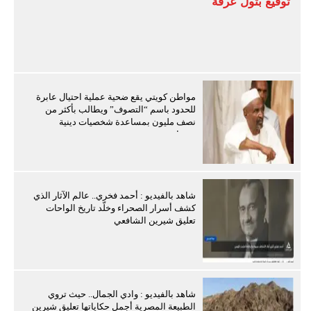
توقيع بتول عرفة
مواطن كويتي يقع ضحية عملية احتيال عابرة
للحدود باسم “التصوف” ويطالب بأكثر من
نصف مليون بمساعدة شخصيات دينية
سودانية
شاهد بالفيديو : أحمد فخري.. عالم الآثار الذي
كشف أسرار الصحراء وخلّد تاريخ الواحات
تعليق شيرين الشافعي
شاهد بالفيديو : وادي الجمال.. حيث تروي
الطبيعة المصرية أجمل حكاياتها تعليق شيرين