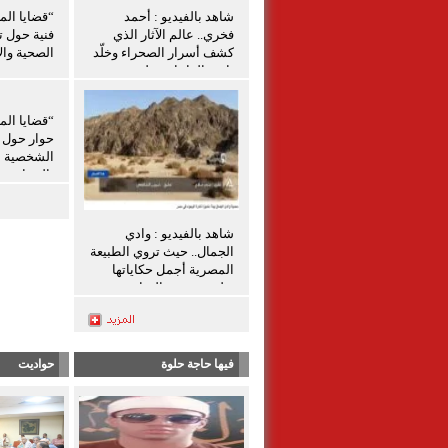
شاهد بالفيديو : أحمد
“قضايا الم
فخري.. عالم الآثار الذي
فنية حول ت
كشف أسرار الصحراء وخلّد
الصحية والإ
تاريخ الواحات تعليق شيرين
الشافعي
“قضايا الم
حوار حول ق
الشخصية ل
بالمنيا
شاهد بالفيديو : وادي
الجمال.. حيث تروي الطبيعة
المصرية أجمل حكاياتها
تعليق شيرين الشافعى
فيها حاجة حلوة
حواديت