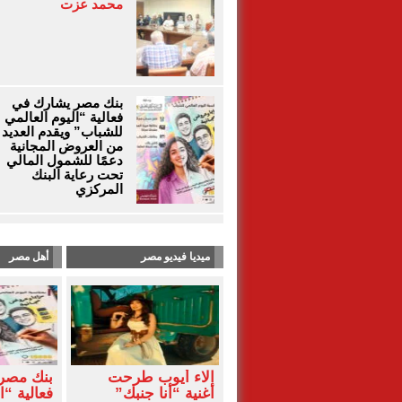
محمد عزت
بنك مصر يشارك في
فعالية “اليوم العالمي
للشباب” ويقدم العديد
من العروض المجانية
دعمًا للشمول المالي
تحت رعاية البنك
المركزي
ميديا فيديو مصر
أهل مصر
آلاء أيوب طرحت
بنك مصر
أغنية “أنا جنبك”
فعالية “ا