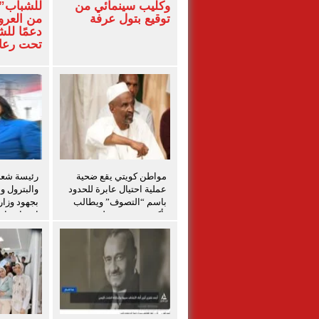
وكليب سينمائي من
للشباب” 
توقيع بتول عرفة
من العرو
دعمًا لل
تحت رعاي
المركزي
مواطن كويتي يقع ضحية
رئيسة شعبة
عملية احتيال عابرة للحدود
والبترول و
باسم “التصوف” ويطالب
بجهود وزار
بأكثر من نصف مليون
احتواء حاد
بمساعدة شخصيات دينية
بدمياط
سودانية