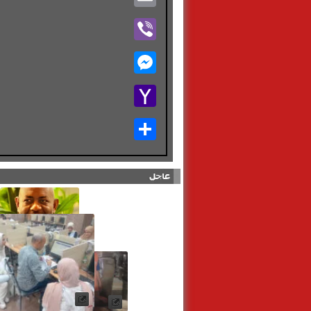
Viber
Messenger
Yahoo
Mail
Share