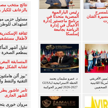
نتائج منتخب مصر
بالزعانف للكبار ب
للمسرح
رئيس البارالمبية
سيرة الفنان
المصرية متحدثًا في
مسئول حزبى مور
زت
برنامج ماجستير إدارة
استهداف للوطن 
الأعمال في إدارة
الرياضة بجامعة
ثقافة الإسكندرية 
إسلسكا
لأطفال مستشفى 
تناول أشهر المأك
بمطعم الصخرة ف
المتسابقة المغرب
تشابه الشكل مع 
"بوز ألن هاملتو
اميين الأفريقي
د. عمرو سليمان يعتمد
التقنية والنفط و
ريكا اللاتينية
الخطة الاستراتيجية لـGUSA
ة الصحفيين
2026-2027 لتعزيز الحوكمة
تامر عاشور يطرح 
ن ويعلن توسيع
وتطوير التعليم الرياضي
الشهر الجارى
ريب للإعلاميين
ين
مروان خورى يتح