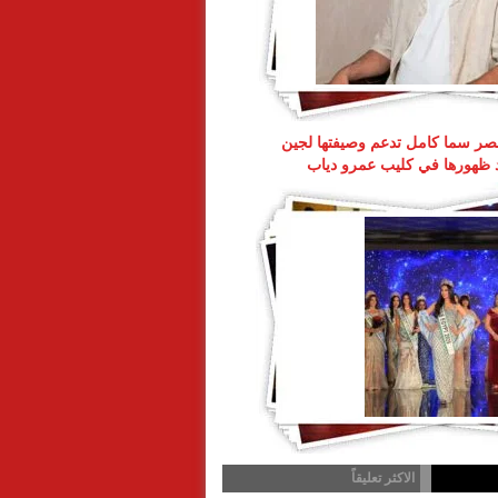
ر سما كامل تدعم وصيفتها لجين
د ظهورها في كليب عمرو دياب
الاكثر تعليقاً