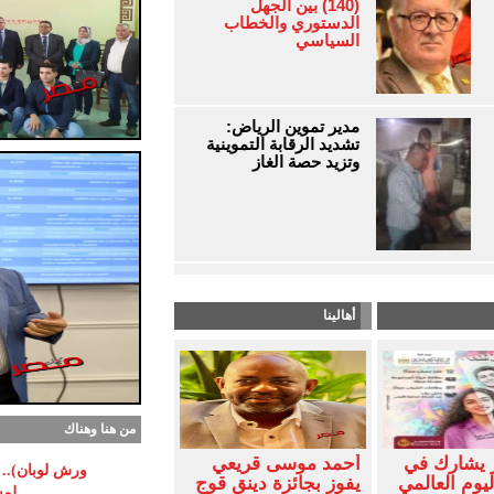
(140) بين الجهل
الدستوري والخطاب
السياسي
مدير تموين الرياض:
تشديد الرقابة التموينية
وتزيد حصة الغاز
أهالينا
من هنا وهناك
 يشارك في
أحمد موسى قريعي
ورش لوبان).. م
ليوم العالمي
يفوز بجائزة دينق قوج
لمس