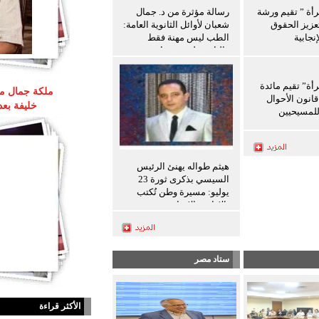
رأة ” تقيم ورشة
رسالة مؤثرة من د. جمال
عزيز الحقوق
شعبان لأوائل الثانوية العامة:
نجابية
الطب ليس مهنة فقط
والثانوية ليست نهاية
المطاف
رأة” تقيم مائدة
ملكة جمال مص
انون الأحوال
خليفة بع
لمسيحيين
هيثم طواله يهنئ الرئيس
السيسي بذكرى ثورة 23
يوليو: مسيرة وطن تُكتب
بالإرادة والإنجاز
ستاد مصر
الأكثر قراءة