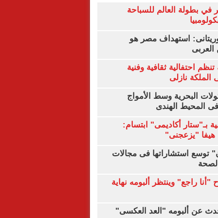
 في بطولة العالم للسباحة
كولومبيا
يتانى: استهداف مصر هو
العربى
تنظم احتفالية ثقافية وفنية
الملكة نازلى
ولات البحرية وسط الأمواج
ى المحيط الهندى
ية بـ"ستار أكاديمى" ابتسام:
هيفا "يزعجنى"
ن" توسع استشاراتها فى مجالات
الصحة
"أنا راجع" وينتظر ألبومه نهاية
دث عن ألبومه "العد العكسى"