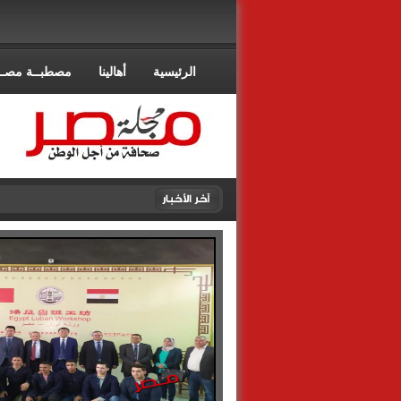
الرئيسية
أهالينا
مصطبــة مصــ