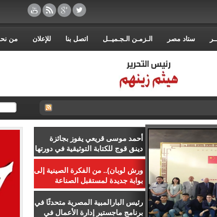
ـر
ستاد مصر
الـزمـن الـجـميــل
اتصل بنا
للإعلان
من نح
أحمد موسى قريعي يفوز بجائزة
دينق قوج للكتابة التوثيقية في دورتها
الأولى
ورش لوبان).. من الفكرة الصينية إلى
بوابة جديدة لمستقبل الصناعة
المصرية
رئيس البارالمبية المصرية متحدثًا في
برنامج ماجستير إدارة الأعمال في