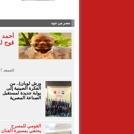
آلاء أيو
مصر من جوه
أحمد 
قوج لل
الجمعة, 7 أغسطس 2026 - 13:41
ورش لوبان).. من
الفكرة الصينية إلى
بوابة جديدة لمستقبل
الصناعة المصرية
القومي للمسرح
يحتفي بمسيرة الفنان