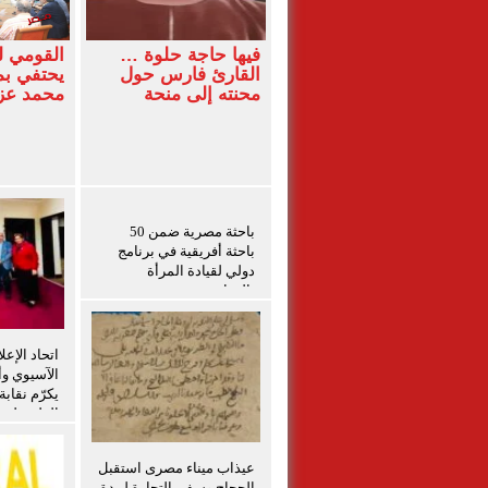
فيها حاجة حلوة …
القومي 
القارئ فارس حول
يحتفي بم
محنته إلى منحة
محمد ع
باحثة مصرية ضمن 50
باحثة أفريقية في برنامج
دولي لقيادة المرأة
بالزراعة
اتحاد الإعل
الآسيوي وأم
يكرّم نقاب
الفلسطينيي
برامج التد
الفلسطيني
عيذاب ميناء مصرى استقبل
الحجاج وسفن التجارة لمدة