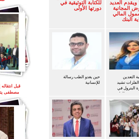
ويقدم العديد
للكتابة التوثيقية في
ض المجانية
دورتها الأولى
شمول المالي
ة البنك
 التعدين
حين يغدو الطب رسالة
الفلزات تشيد
للإنسانية
قبل انتقاله
ة البترول في
مصطفى يتوق
ث سفن الغاز