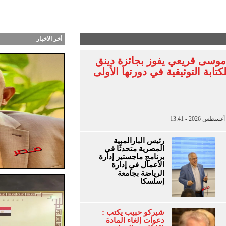
ب طرحت أغنية “أنا جنبك” وكليب سينمائي من توقيع بت
أخر الاخبار
موسى قريعي يفوز بجائزة دينق
كتابة التوثيقية في دورتها الأولى
رئيس البارالمبية
المصرية متحدثًا في
برنامج ماجستير إدارة
الأعمال في إدارة
الرياضة بجامعة
إسلسكا
شيركو حبيب يكتب :
دعوات إلغاء المادة