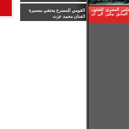
إدارة الرياضة بجامعة إسلسكا
جلس المصري للشئون
القومي للمسرح يحتفي بمسيرة
السابق ببكين الي أن
الفنان محمد عزت