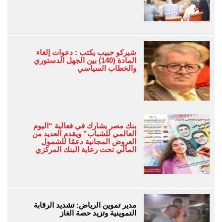
شيركو حبيب يكتب : دعوات إلغاء
المادة (140) بين الجهل الدستوري
والخطاب السياسي
بنك مصر يشارك في فعالية “اليوم
العالمي للشباب” ويقدم العديد من
العروض المجانية دعمًا للشمول
المالي تحت رعاية البنك المركزي
مدير تموين الرياض: تشديد الرقابة
التموينية وتزيد حصة الغاز