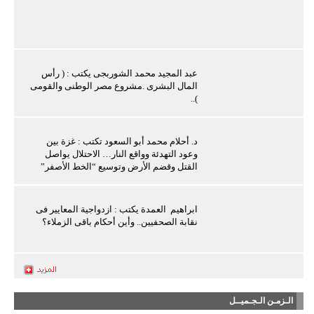
عبد المجيد محمد الشوربجى يكتب : ( رأس
المال البشرى .مشروع مصر الوطنى والقومى
)..
د. أحلام محمد أبو السعود تكتب : غزة بين
وعود التهدئة وواقع النار… الاحتلال يواصل
القتل وقضم الأرض وتوسيع “الخط الأصفر”
ابراهيم العمدة يكتب : ازدواجية المعايير فى
نقابة الصحفيين.. وأين أحكام باقى الزملاء؟
الـزمـن الـجـميــل