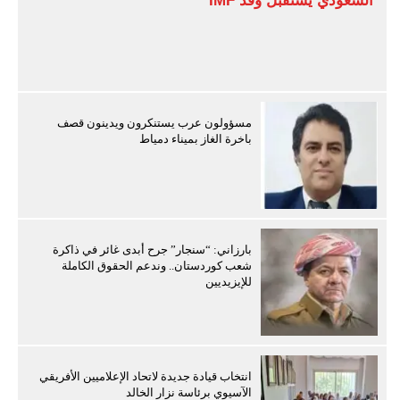
السعودي يستقبل وفد IMF
مسؤولون عرب يستنكرون ويدينون قصف
باخرة الغاز بميناء دمياط
بارزاني: “سنجار” جرح أبدى غائر في ذاكرة
شعب كوردستان.. وندعم الحقوق الكاملة
للإيزيديين
انتخاب قيادة جديدة لاتحاد الإعلاميين الأفريقي
الآسيوي برئاسة نزار الخالد