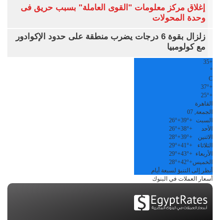
إغلاق مركز معلومات "القوى العاملة" بسبب حريق فى
وحدة المحولات
زلزال بقوة 6 درجات يضرب منطقة على حدود الإكوادور
مع كولومبيا
35
+
°
C
37°
+
25°
+
القاهرة
الجمعة, 07
السبت
+
39°
+
26°
الأحد
+
38°
+
26°
الاثنين
+
39°
+
28°
الثلاثاء
+
41°
+
29°
الأربعاء
+
43°
+
29°
الخميس
+
42°
+
28°
أنظر إلى التنبؤ لسبعة أيام
أسعار العملات في البنوك