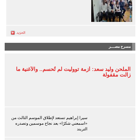
مسرح مصـــر
الملحن وليد سعد: أزمة تووليت لم تُحسم.. والأغنية ما
زالت مقفولة
سيرا إبراهيم تستعد لإطلاق الموسم الثالث من
«اسمعني شكرًا» بعد نجاح موسمين وتصدره
التريند