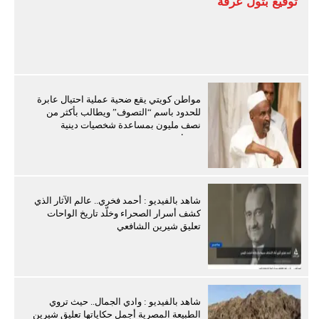
توقيع بتول عرفة
مواطن كويتي يقع ضحية عملية احتيال عابرة
للحدود باسم “التصوف” ويطالب بأكثر من
نصف مليون بمساعدة شخصيات دينية
سودانية
شاهد بالفيديو : أحمد فخري.. عالم الآثار الذي
كشف أسرار الصحراء وخلّد تاريخ الواحات
تعليق شيرين الشافعي
شاهد بالفيديو : وادي الجمال.. حيث تروي
الطبيعة المصرية أجمل حكاياتها تعليق شيرين