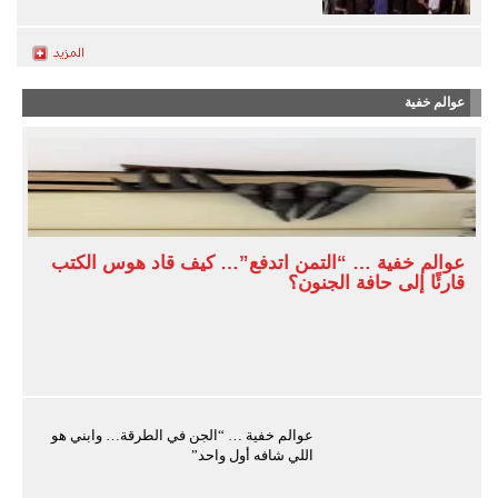
عوالم خفية
عوالم خفية … “التمن اتدفع”… كيف قاد هوس الكتب
قارئًا إلى حافة الجنون؟
عوالم خفية … “الجن في الطرقة… وابني هو
اللي شافه أول واحد”