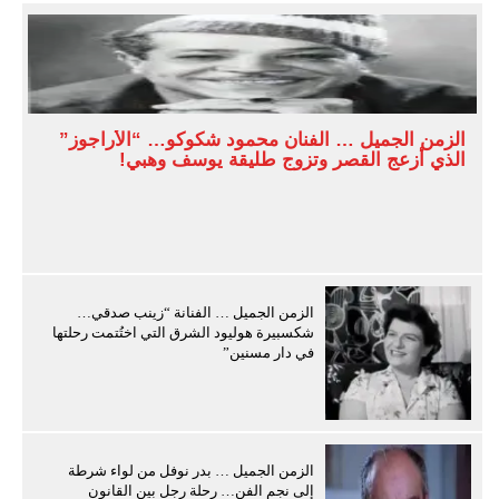
الزمن الجميل … الفنان محمود شكوكو… “الأراجوز”
الذي أزعج القصر وتزوج طليقة يوسف وهبي!
الزمن الجميل … الفنانة “زينب صدقي…
شكسبيرة هوليود الشرق التي اختُتمت رحلتها
في دار مسنين”
الزمن الجميل … بدر نوفل من لواء شرطة
إلى نجم الفن… رحلة رجل بين القانون