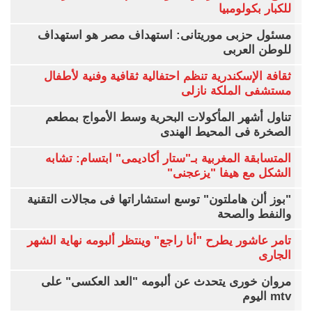
للكبار بكولومبيا
مسئول حزبى موريتانى: استهداف مصر هو استهداف
للوطن العربى
ثقافة الإسكندرية تنظم احتفالية ثقافية وفنية لأطفال
مستشفى الملكة نازلى
تناول أشهر المأكولات البحرية وسط الأمواج بمطعم
الصخرة فى المحيط الهندى
المتسابقة المغربية بـ"ستار أكاديمى" ابتسام: تشابه
الشكل مع هيفا "يزعجنى"
"بوز ألن هاملتون" توسع استشاراتها فى مجالات التقنية
والنفط والصحة
تامر عاشور يطرح "أنا راجع" وينتظر ألبومه نهاية الشهر
الجارى
مروان خورى يتحدث عن ألبومه "العد العكسى" على
mtv اليوم