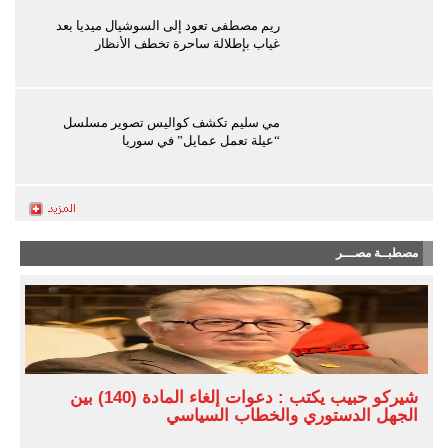
ريم مصطفى تعود إلى السوشيال ميديا بعد
غياب بإطلالة ساحرة تخطف الأنظار
مي سليم تكشف كواليس تصوير مسلسل
“عيلة تعمل عمايل” في سوريا
مصطبــة مصـــر
شيركو حبيب يكتب : دعوات إلغاء المادة (140) بين
الجهل الدستوري والخطاب السياسي