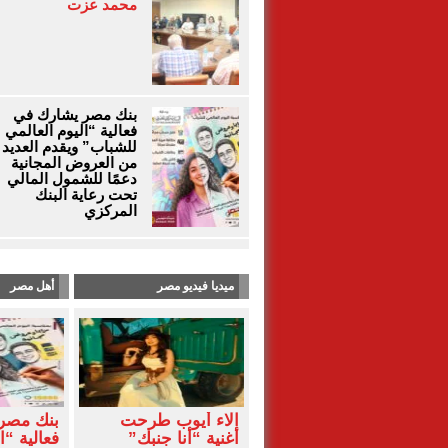
محمد عزت
بنك مصر يشارك في
فعالية “اليوم العالمي
للشباب” ويقدم العديد
من العروض المجانية
دعمًا للشمول المالي
تحت رعاية البنك
المركزي
ميديا فيديو مصر
أهل مصر
آلاء أيوب طرحت
بنك مصر
أغنية “أنا جنبك”
فعالية “ا