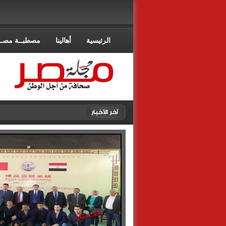
الرئيسية
أهالينا
مصطبــة مصــ