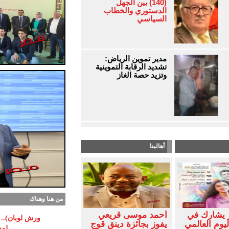
(140) بين الجهل
الدستوري والخطاب
السياسي
مدير تموين الرياض:
تشديد الرقابة التموينية
وتزيد حصة الغاز
أهالينا
من هنا وهناك
 يشارك في
أحمد موسى قريعي
ورش لوبان).. م
ليوم العالمي
يفوز بجائزة دينق قوج
لمس