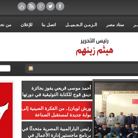
ـر
ستاد مصر
الـزمـن الـجـميــل
اتصل بنا
للإعلان
من نح
أحمد موسى قريعي يفوز بجائزة
دينق قوج للكتابة التوثيقية في دورتها
الأولى
ورش لوبان).. من الفكرة الصينية إلى
بوابة جديدة لمستقبل الصناعة
المصرية
رئيس البارالمبية المصرية متحدثًا في
برنامج ماجستير إدارة الأعمال في