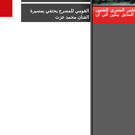
إدارة الرياضة بجامعة إسلسكا
جلس المصري للشئون
القومي للمسرح يحتفي بمسيرة
السابق ببكين الي أن
الفنان محمد عزت