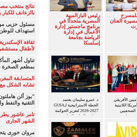
نتائج منتخب مصر
بالزعانف للكبار ب
للمسرح
رئيس البارالمبية
سيرة الفنان
المصرية متحدثًا في
مسئول حزبى مور
زت
برنامج ماجستير إدارة
استهداف للوطن 
الأعمال في إدارة
الرياضة بجامعة
ثقافة الإسكندرية 
إسلسكا
لأطفال مستشفى 
تناول أشهر المأك
بمطعم الصخرة ف
المتسابقة المغرب
تشابه الشكل مع 
"بوز ألن هاملتو
اميين الأفريقي
د. عمرو سليمان يعتمد
التقنية والنفط و
ريكا اللاتينية
الخطة الاستراتيجية لـGUSA
ة الصحفيين
2026-2027 لتعزيز الحوكمة
تامر عاشور يطرح 
ن ويعلن توسيع
وتطوير التعليم الرياضي
الشهر الجارى
ريب للإعلاميين
ين
مروان خورى يتح