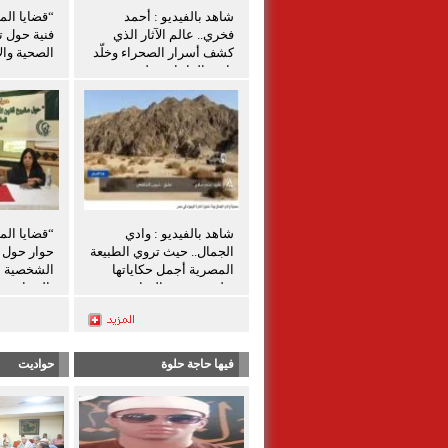
شاهد بالفيديو : أحمد
“قضايا الم
فخري.. عالم الآثار الذي
فنية حول ت
كشف أسرار الصحراء وخلّد
الصحية والإ
تاريخ الواحات تعليق شيرين
الشافعي
شاهد بالفيديو : وادي
“قضايا الم
الجمال.. حيث تروي الطبيعة
حوار حول ق
المصرية أجمل حكاياتها
الشخصية ل
تعليق شيرين الشافعى
بالمنيا
فيها حاجة حلوة
حواديت