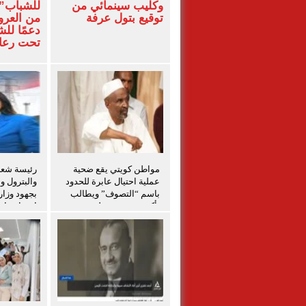
وكليب سينمائي من
للشباب” 
توقيع بتول عرفة
من العرو
دعمًا لل
تحت رعاي
المركزي
مواطن كويتي يقع ضحية
رئيسة شعبة
عملية احتيال عابرة للحدود
والبترول و
باسم “التصوف” ويطالب
بجهود وزار
بأكثر من نصف مليون
احتواء حاد
بمساعدة شخصيات دينية
بدمياط
سودانية