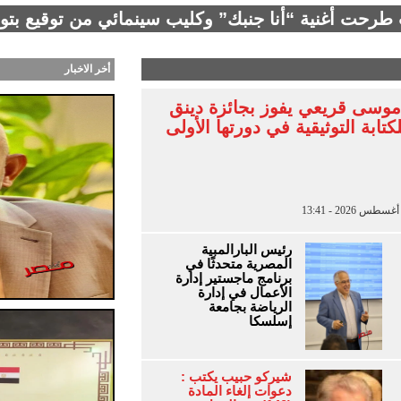
ب طرحت أغنية “أنا جنبك” وكليب سينمائي من توقيع بت
أخر الاخبار
موسى قريعي يفوز بجائزة دينق
كتابة التوثيقية في دورتها الأولى
رئيس البارالمبية
المصرية متحدثًا في
برنامج ماجستير إدارة
الأعمال في إدارة
الرياضة بجامعة
إسلسكا
شيركو حبيب يكتب :
دعوات إلغاء المادة