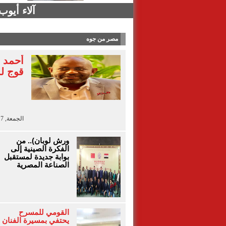
آلاء أيو
مصر من جوه
أحمد 
قوج لل
الجمعة, 7 أغسطس 2026 - 13:41
ورش لوبان).. من
الفكرة الصينية إلى
بوابة جديدة لمستقبل
الصناعة المصرية
القومي للمسرح
يحتفي بمسيرة الفنان