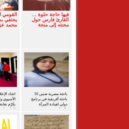
فيها حاجة حلوة …
القومي 
القارئ فارس حول
يحتفي بم
محنته إلى منحة
محمد ع
باحثة مصرية ضمن 50
اتحاد الإعل
باحثة أفريقية في برنامج
الآسيوي وأم
دولي لقيادة المرأة
يكرّم نقاب
بالزراعة
الفلسطينيي
برامج التد
الفلسطيني