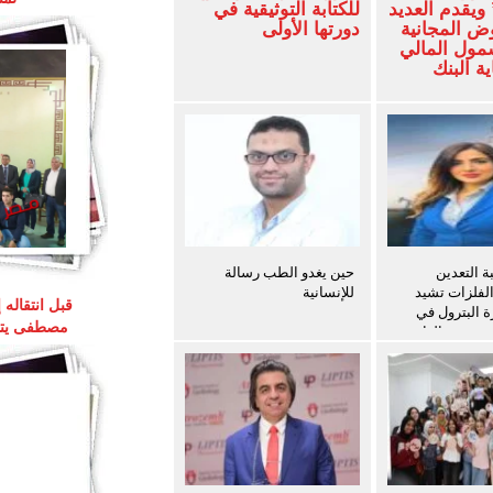
ويقدم العديد
للكتابة التوثيقية في
ض المجانية
دورتها الأولى
شمول المالي
ة البنك
 التعدين
حين يغدو الطب رسالة
الفلزات تشيد
للإنسانية
قبل انتقاله
ة البترول في
مصطفى يتوق
ث سفن الغاز