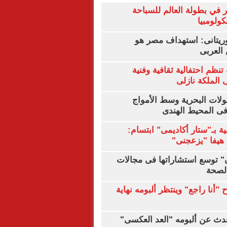
 في بطولة العالم للسباحة
كولومبيا
يتانى: استهداف مصر هو
العربى
تنظم احتفالية ثقافية وفنية
الملكة نازلى
ولات البحرية وسط الأمواج
ى المحيط الهندى
ية بـ"ستار أكاديمى" ابتسام:
هيفا "يزعجنى"
ن" توسع استشاراتها فى مجالات
الصحة
"أنا راجع" وينتظر ألبومه نهاية
دث عن ألبومه "العد العكسى"