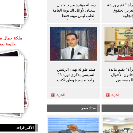
رأة ” تقيم ورشة
رسالة مؤثرة من د. جمال
عزيز الحقوق
شعبان لأوائل الثانوية العامة:
نجابية
الطب ليس مهنة فقط
والثانوية ليست نهاية
المطاف
ملكة جمال مص
خليفة بع
رأة” تقيم مائدة
هيثم طواله يهنئ الرئيس
انون الأحوال
السيسي بذكرى ثورة 23
لمسيحيين
يوليو: مسيرة وطن تُكتب
بالإرادة والإنجاز
ستاد مصر
الأكثر قراءة