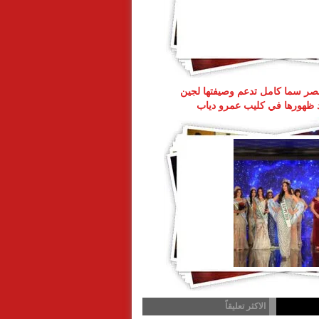
ر سما كامل تدعم وصيفتها لجين
د ظهورها في كليب عمرو دياب
الاكثر تعليقاً