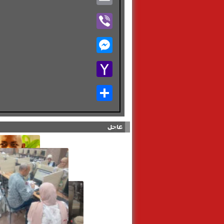
Viber
Messenger
Yahoo
Mail
Share