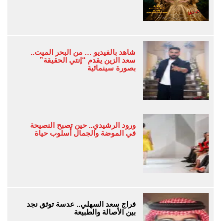
شاهد بالفيديو … من البحر الميت..
سعد الزين يقدم “إنتي الحقيقة”
بصورة سينمائية
ورود الرشيدي.. حين تصبح النصيحة
في الموضة والجمال أسلوب حياة
فراج سعد السهلي.. عدسة توثق نجد
بين الأصالة والطبيعة