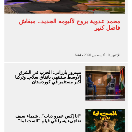
محمد عدوية يروج لألبومه الجديد.. مبقاش
فاضل كتير
الإثنين, 10 أغسطس 2026 - 16:44
مسرور بارزاني: الحرب في الشرق
الأوسط ستنتهي باتفاق سلام.. وتركيا
أكبر مستثمر في كوردستان
“أنا إكس عمرو دياب”.. شيماء سيف
تفاجىء يسرا في فيلم “الست لما”