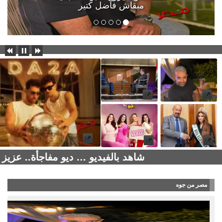
مبقاش فاضل كتير
شاهد بالفيديو … ديو مفاجأة.. عزيز
مصر من جوه