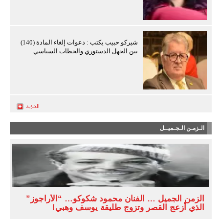
شيركو حبيب يكتب : دعوات إلغاء المادة (140)
بين الجهل الدستوري والخطاب السياسي
الـزمـن الـجـميــل
الزمن الجميل … الفنان محمود شكوكو… “الأراجوز”
الذي أزعج القصر وتزوج طليقة يوسف وهبي!