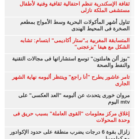
ثقافة الإسكندرية تنظم احتفالية ثقافية وفنية لأطفال
مستشفى الملكة نازلى
تناول أشهر المأكولات البحرية وسط الأمواج بمطعم
الصخرة فى المحيط الهندى
المتسابقة المغربية بـ"ستار أكاديمى" ابتسام: تشابه
الشكل مع هيفا "يزعجنى"
"بوز ألن هاملتون" توسع استشاراتها فى مجالات التقنية
والنفط والصحة
تامر عاشور يطرح "أنا راجع" وينتظر ألبومه نهاية الشهر
الجارى
مروان خورى يتحدث عن ألبومه "العد العكسى" على
mtv اليوم
إغلاق مركز معلومات "القوى العاملة" بسبب حريق فى
وحدة المحولات
زلزال بقوة 6 درجات يضرب منطقة على حدود الإكوادور
مع كولومبيا