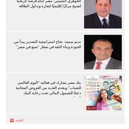
الجوهري الشبيني: مصر أمام فرصة تاريخية
لتصبح مركزًا إقليميًا لتجارة وتداول الطاقة
نديم سمنه: نجاح استراتيجية التصدير يبدأ من
الجودة وبناء الثقة في شعار “صنع في مصر”
بنك مصر يشارك في فعالية “اليوم العالمي
للشباب” ويقدم العديد من العروض المجانية
دعمًا للشمول المالي تحت رعاية البنك
المركزي