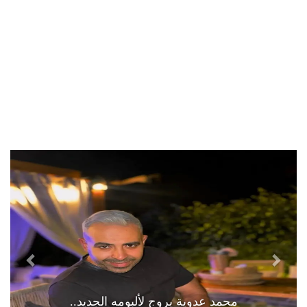
محمد عدوية يروج لألبومه الجديد..