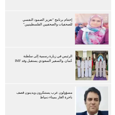
إختتام برنامج “تعزيز الصمود النفسي
للصحفيات والصحفيين الفلسطينيين”
الرئيس في زيارة رسمية إلى سلطنة
عُمان..والسفير السعودي يستقبل وفد IMF
مسؤولون عرب يستنكرون ويدينون قصف
باخرة الغاز بميناء دمياط