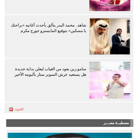
شاهد.. محمد البدر يتألق بأحدث أغانيه «براحتك
يا مسكين» بتوقيع المايسترو جورج مكرم
سامو زين يعود من الغياب ليعلن بداية جديدة
هل يستعيد عرش السوبر ستار بألبومه الأخير
مصطبــة مصـــر