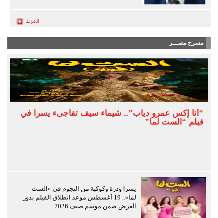
مسرح مصـــر
“أنا إكس عمرو دياب”.. شيماء سيف تفاجىء يسرا في
فيلم “الست لما”
يسرا ودرة وكوكبة من النجوم في «الست
لما».. 19 أغسطس موعد انطلاق الفيلم بدور
العرض ضمن موسم صيف 2026