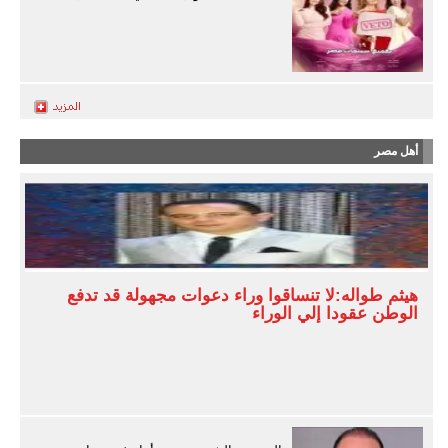
أهل مصر
هيثم طواله:لا تنساقوا وراء دعوات مجهولة قد تدفع
الوطن عقودا إلي الوراء