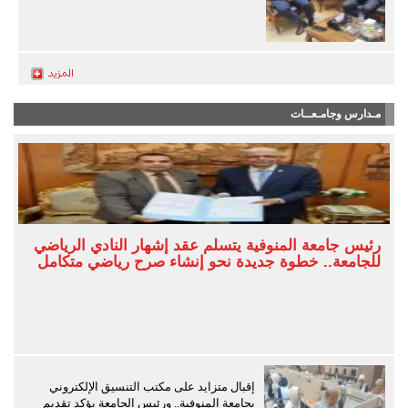
مـدارس وجامـعــات
رئيس جامعة المنوفية يتسلم عقد إشهار النادي الرياضي
للجامعة.. خطوة جديدة نحو إنشاء صرح رياضي متكامل
إقبال متزايد على مكتب التنسيق الإلكتروني
بجامعة المنوفية.. ورئيس الجامعة يؤكد تقديم