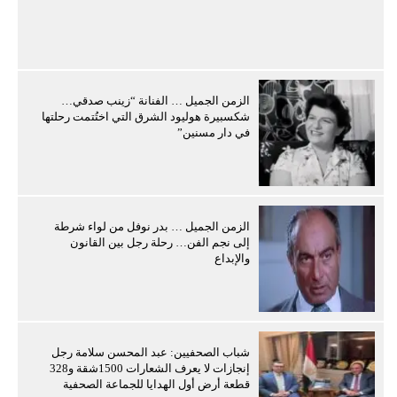
الزمن الجميل … الفنانة “زينب صدقي…
شكسبيرة هوليود الشرق التي اختُتمت رحلتها
في دار مسنين”
الزمن الجميل … بدر نوفل من لواء شرطة
إلى نجم الفن… رحلة رجل بين القانون
والإبداع
شباب الصحفيين: عبد المحسن سلامة رجل
إنجازات لا يعرف الشعارات 1500شقة و328
قطعة أرض أول الهدايا للجماعة الصحفية