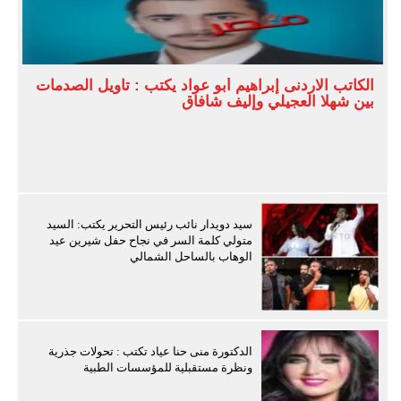
الكاتب الاردنى إبراهيم أبو عواد يكتب : تأويل الصدمات
بين شهلا العجيلي وإليف شافاق
سيد دويدار نائب رئيس التحرير يكتب: السيد
متولي كلمة السر في نجاح حفل شيرين عيد
الوهاب بالساحل الشمالي
الدكتورة منى حنا عياد تكتب : تحولات جذرية
ونظرة مستقبلية للمؤسسات الطبية