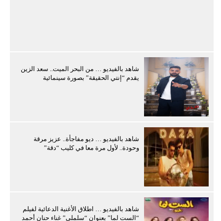
شاهد بالفيديو … من البحر الميت.. سعد الزين
يقدم “إنتي الحقيقة” بصورة سينمائية
شاهد بالفيديو … ديو مفاجأة.. عزيز مرقة
وحودة.. لأول مرة معا في كليب “دقة”
شاهد بالفيديو … اطلاق الأغنية الدعائية لفيلم
“الست لما” بعنوان “سلملي” غناء حنان أحمد