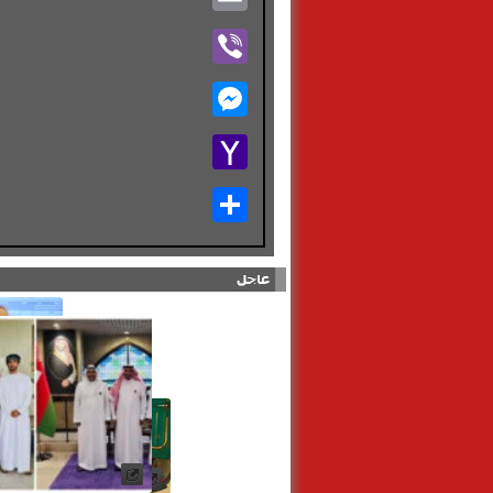
Viber
Messenger
Yahoo
Mail
Share