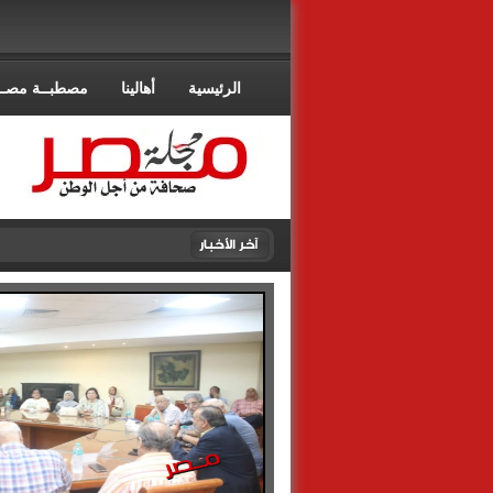
الرئيسية
أهالينا
مصطبــة مصــ