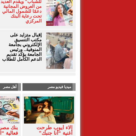
للشباب” ويقدم العديد
من العروض المجانية
دعمًا للشمول المالي
تحت رعاية البنك
المركزي
إقبال متزايد على
مكتب التنسيق
الإلكتروني بجامعة
المنوفية.. ورئيس
الجامعة يؤكد تقديم
الدعم الكامل للطلاب
ميديا فيديو مصر
أهل مصر
آلاء أيوب طرحت
بنك مصر
أغنية “أنا جنبك”
فعالية “ا