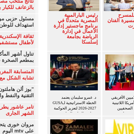
نتائج منتخب مصر
بالزعانف للكبار ب
للمسرح
رئيس البارالمبية
مسئول حزبى مور
سيرة الفنان
المصرية متحدثًا في
استهداف للوطن 
زت
برنامج ماجستير إدارة
الأعمال في إدارة
ثقافة الإسكندرية 
الرياضة بجامعة
إسلسكا
لأطفال مستشفى 
تناول أشهر المأك
بمطعم الصخرة ف
المتسابقة المغرب
تشابه الشكل مع 
"بوز ألن هاملتو
التقنية والنفط و
اميين الأفريقي
د. عمرو سليمان يعتمد
ريكا اللاتينية
الخطة الاستراتيجية لـGUSA
تامر عاشور يطرح 
ة الصحفيين
2026-2027 لتعزيز الحوكمة
الشهر الجارى
ن ويعلن توسيع
وتطوير التعليم الرياضي
ريب للإعلاميين
مروان خورى يتح
ين
على mtv اليوم