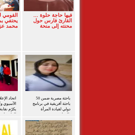
فيها حاجة حلوة …
القومي 
القارئ فارس حول
يحتفي بم
محنته إلى منحة
محمد ع
باحثة مصرية ضمن 50
اتحاد الإعل
باحثة أفريقية في برنامج
الآسيوي وأم
دولي لقيادة المرأة
يكرّم نقاب
بالزراعة
الفلسطينيي
برامج التد
الفلسطيني