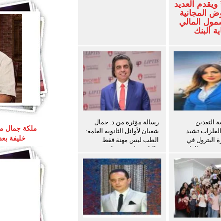
ويقدم العديد
ض المجانية
شمول المالي
ة البنك
 التعدين
رسالة مؤثرة من د. جمال
ملكة جمال مص
الفلزات تشيد
شعبان لأوائل الثانوية العامة:
خليفة بع
ة البترول في
الطب ليس مهنة فقط
ث سفن الغاز
والثانوية ليست نهاية
المطاف