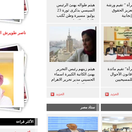
رأة ” تقيم ورشة
هيثم طواله يهنئ الرئيس
عزيز الحقوق
السيسي بذكرى ثورة 23
نجابية
يوليو: مسيرة وطن تُكتب
بالإرادة والإنجاز
رأة” تقيم مائدة
هيثم زينهم رئيس التحرير
انون الأحوال
يهنئ الكاتبة الكبيرة اسماء
لمسيحيين
الحسيني مدير تحرير الاهرام
بعيد ميلادها
ستاد مصر
الأكثر قراءة