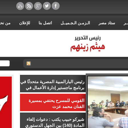
ـر
ستاد مصر
الـزمـن الـجـميــل
اتصل بنا
للإعلان
من نح
رئيس البارالمبية المصرية متحدثًا في
برنامج ماجستير إدارة الأعمال في
إدارة الرياضة بجامعة إسلسكا
القومي للمسرح يحتفي بمسيرة
الفنان محمد عزت
شيركو حبيب يكتب : دعوات إلغاء
المادة (140) بين الجهل الدستوري