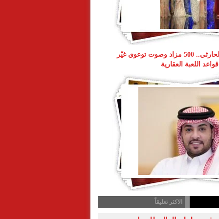
ناصر طويرش الحارثي.. 500 مزاد وصوت توعوي غيّر
قواعد اللعبة العقارية
الاكثر تعليقاً