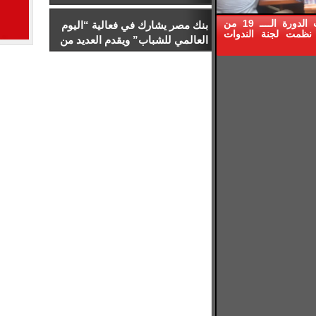
والخطاب السياسي
كتبت : حنان الليمونى ضمن فعاليات الدورة الــــ 19 من
بنك مصر يشارك في فعالية “اليوم
نظمت لجنة الندوات
العالمي للشباب” ويقدم العديد من
العروض المجانية دعمًا للشمول
المالي تحت رعاية البنك المركزي