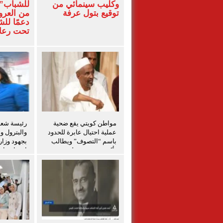
وكليب سينمائي من
للشباب” 
توقيع بتول عرفة
من العرو
دعمًا لل
تحت رعاي
المركزي
مواطن كويتي يقع ضحية
رئيسة شعبة
عملية احتيال عابرة للحدود
والبترول و
باسم “التصوف” ويطالب
بجهود وزار
بأكثر من نصف مليون
احتواء حاد
بمساعدة شخصيات دينية
بدمياط
سودانية