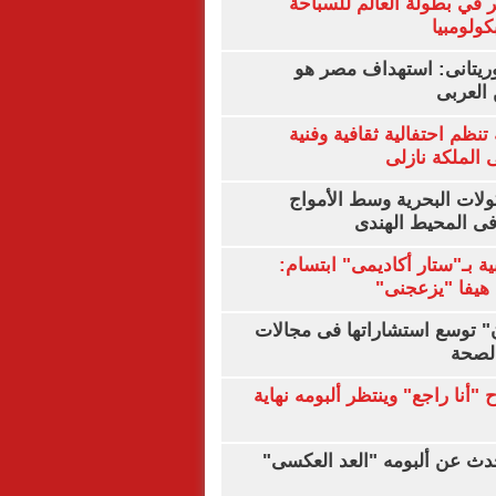
 في بطولة العالم للسباحة
كولومبيا
يتانى: استهداف مصر هو
العربى
تنظم احتفالية ثقافية وفنية
الملكة نازلى
ولات البحرية وسط الأمواج
ى المحيط الهندى
ية بـ"ستار أكاديمى" ابتسام:
هيفا "يزعجنى"
ن" توسع استشاراتها فى مجالات
الصحة
"أنا راجع" وينتظر ألبومه نهاية
دث عن ألبومه "العد العكسى"