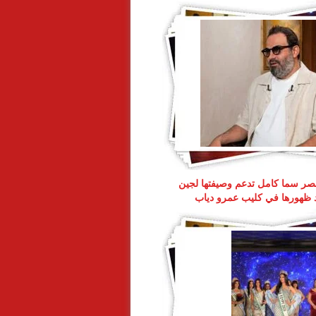
ر سما كامل تدعم وصيفتها لجين
د ظهورها في كليب عمرو دياب