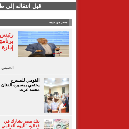
قبل انتقاله إلى 
مصر من جوه
رئيس ا
برنامج
إدارة 
الخميس, 6 أغسطس 2026 - 18:40
القومي للمسرح
يحتفي بمسيرة الفنان
محمد عزت
بنك مصر يشارك في
فعالية “اليوم العالمي