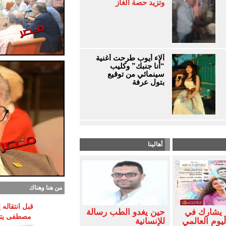
وتزيد حصة الغاز
آلاء أيوب طرحت أغنية
“أنا جنبك” وكليب
سينمائي من توقيع
بتول عرفة
أهالينا
من هنا وهناك
قبل انتقاله
 يشارك في
حين يغدو الطب رسالة
مصطفى يتوق
ليوم العالمي
للإنسانية