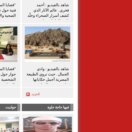
شاهد بالفيديو : أحمد
“قضايا الم
فخري.. عالم الآثار الذي
فنية حول ت
كشف أسرار الصحراء وخلّد
الصحية والإ
تاريخ الواحات تعليق شيرين
الشافعي
شاهد بالفيديو : وادي
“قضايا الم
الجمال.. حيث تروي الطبيعة
حوار حول ق
المصرية أجمل حكاياتها
الشخصية ل
تعليق شيرين الشافعى
بالمنيا
فيها حاجة حلوة
حواديت