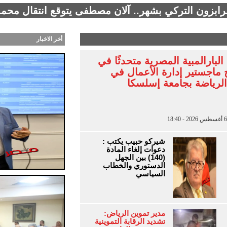
طرابزون التركي بشهر.. آلان مصطفى يتوقع انتقال محمد
أخر الاخبار
لبارالمبية المصرية متحدثًا في
 ماجستير إدارة الأعمال في
الرياضة بجامعة إسلسكا
شيركو حبيب يكتب :
دعوات إلغاء المادة
(140) بين الجهل
الدستوري والخطاب
السياسي
مدير تموين الرياض:
تشديد الرقابة التموينية