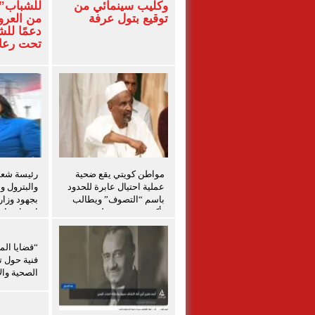
وكليب سينمائي من
للشباب” 
توقيع بتول عرفة
من العرو
دعمًا لل
تحت رعاي
المركزي
مواطن كويتي يقع ضحية
رئيسة شعبة
عملية احتيال عابرة للحدود
والبترول و
باسم “التصوف” ويطالب
بجهود وزار
بأكثر من نصف مليون
احتواء حاد
بمساعدة شخصيات دينية
بدمياط
سودانية
“قضايا الم
فنية حول ت
الصحية والإ