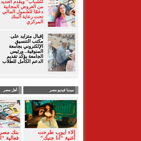
للشباب” ويقدم العديد
من العروض المجانية
دعمًا للشمول المالي
تحت رعاية البنك
المركزي
إقبال متزايد على
مكتب التنسيق
الإلكتروني بجامعة
المنوفية.. ورئيس
الجامعة يؤكد تقديم
الدعم الكامل للطلاب
ميديا فيديو مصر
أهل مصر
آلاء أيوب طرحت
بنك مصر
أغنية “أنا جنبك”
فعالية “ا