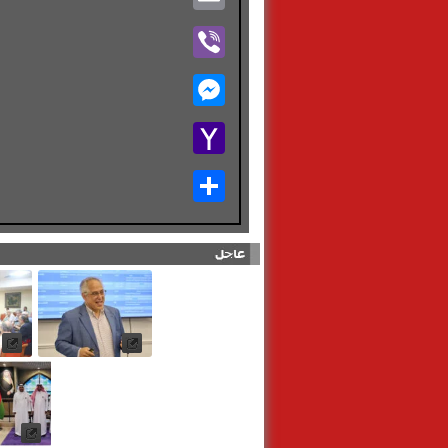
Viber
Messenger
Yahoo
Mail
Share