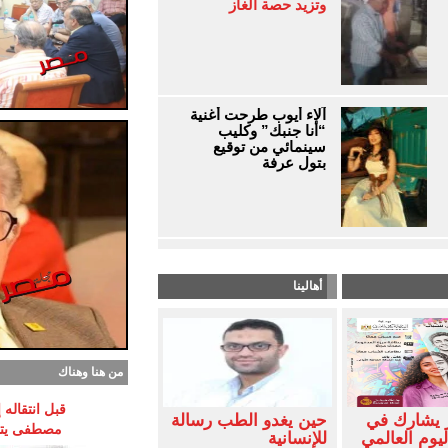
وتزيد حصة الغاز
آلاء أيوب طرحت أغنية
“أنا جنبك” وكليب
سينمائي من توقيع
بتول عرفة
أهالينا
من هنا وهناك
قبل انتقاله
 يشارك في
حين يغدو الطب رسالة
مصطفى يتوق
ليوم العالمي
للإنسانية