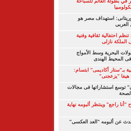
 في بطولة العالم للسباحة
كولومبيا
يتانى: استهداف مصر هو
العربى
تنظم احتفالية ثقافية وفنية
الملكة نازلى
ولات البحرية وسط الأمواج
ى المحيط الهندى
ية بـ"ستار أكاديمى" ابتسام:
هيفا "يزعجنى"
ن" توسع استشاراتها فى مجالات
الصحة
"أنا راجع" وينتظر ألبومه نهاية
دث عن ألبومه "العد العكسى"