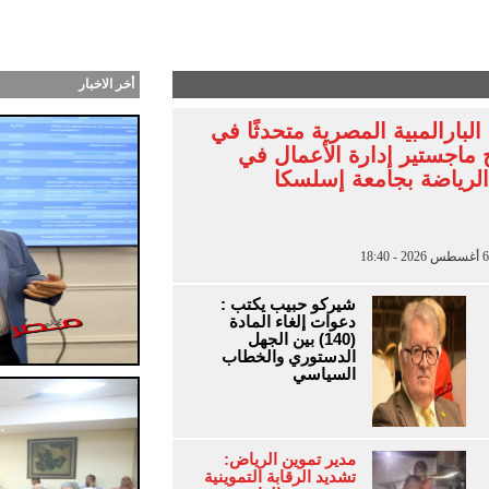
ب طرحت أغنية “أنا جنبك” وكليب سينمائي من توقيع بت
أخر الاخبار
لبارالمبية المصرية متحدثًا في
 ماجستير إدارة الأعمال في
الرياضة بجامعة إسلسكا
شيركو حبيب يكتب :
دعوات إلغاء المادة
(140) بين الجهل
الدستوري والخطاب
السياسي
مدير تموين الرياض:
تشديد الرقابة التموينية