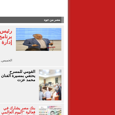
آلاء أيو
مصر من جوه
رئيس ا
برنامج
إدارة 
الخميس, 6 أغسطس 2026 - 18:40
القومي للمسرح
يحتفي بمسيرة الفنان
محمد عزت
بنك مصر يشارك في
فعالية “اليوم العالمي