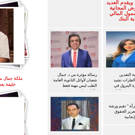
ويقدم العديد
ض المجانية
شمول المالي
ة البنك
 التعدين
رسالة مؤثرة من د. جمال
ملكة جمال مص
الفلزات تشيد
شعبان لأوائل الثانوية العامة:
خليفة بع
ة البترول في
الطب ليس مهنة فقط
ث سفن الغاز
والثانوية ليست نهاية
المطاف
رأة ” تقيم ورشة
عزيز الحقوق
نجابية