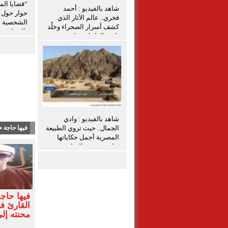
“قضايا الم
شاهد بالفيديو : أحمد
حوار حول ق
فخري.. عالم الآثار الذي
الشخصية ل
كشف أسرار الصحراء وخلّد
بالمنيا
تاريخ الواحات تعليق شيرين
الشافعي
شاهد بالفيديو : وادي
الجمال.. حيث تروي الطبيعة
فيها حاجة ح
المصرية أجمل حكاياتها
تعليق شيرين الشافعى
فيها حاج
القارئ 
محنته إل