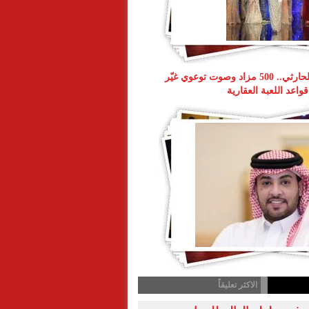
ناصر طويرش الحارثي.. 500 مزاد وصوت توعوي غيّر
قواعد اللعبة العقارية
الاكثر تعليقاً