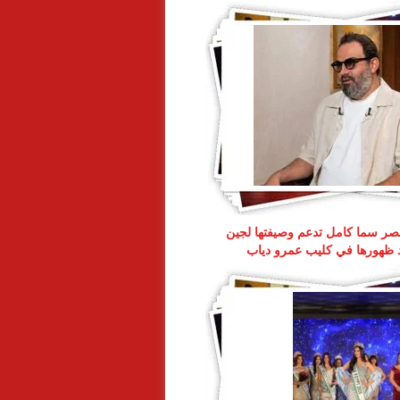
ر سما كامل تدعم وصيفتها لجين
د ظهورها في كليب عمرو دياب