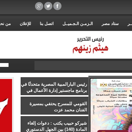
ـر
ستاد مصر
الـزمـن الـجـميــل
اتصل بنا
للإعلان
من نح
رئيس البارالمبية المصرية متحدثًا في
برنامج ماجستير إدارة الأعمال في
إدارة الرياضة بجامعة إسلسكا
القومي للمسرح يحتفي بمسيرة
الفنان محمد عزت
شيركو حبيب يكتب : دعوات إلغاء
المادة (140) بين الجهل الدستوري