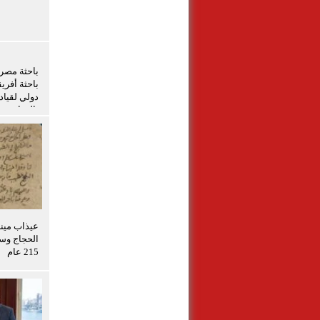
باحثة أفري
دولي لقياد
بالزراعة
عيذاب مين
الحجاج وسف
215 عام