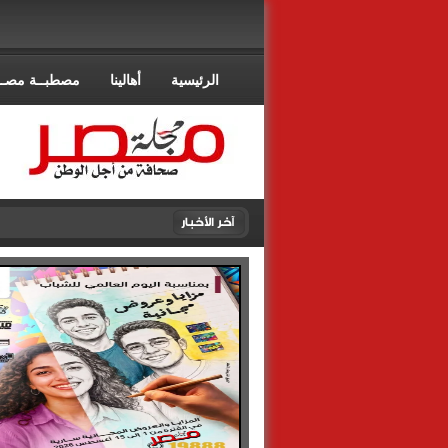
الرئيسية
أهالينا
مصطبــة مصــ