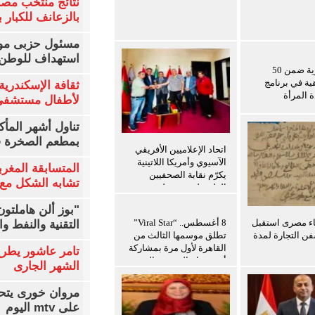
نتائج منتخب مصر
بالزعانف للكبار ب
مسئول حزبى مور
استهداف للوطن 
باحثة مصرية ضمن 50
قية في برنامج
ثقافة الإسكندرية 
ة المرأة
لأطفال مستشفى 
تناول أشهر المأك
بمطعم الصخرة ف
اتحاد الإعلاميين الأفريقي
الآسيوي وأمريكا اللاتينية
المتسابقة المغرب
يكرّم نقابة الصحفيين
تشابه الشكل مع 
الفلسطينيين ويعلن توسيع
برامج التدريب للإعلاميين
"بوز ألن هاملتو
الفلسطينيين
اء مصرى استقبل
8 أغسطس.. “Viral Star”
التقنية والنفط و
ن التجارة لمدة
تطلق موسمها الثالث من
القاهرة لأول مرة بمشاركة
تامر عاشور يطرح 
أبرز صناع المحتوى العرب
الشهر الجارى
مروان خورى يتح
على mtv اليوم