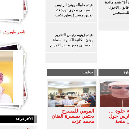
رأة” تقيم مائدة
هيثم طواله يهنئ الرئيس
انون الأحوال
السيسي بذكرى ثورة 23
لمسيحيين
يوليو: مسيرة وطن تُكتب
بالإرادة والإنجاز
هيثم زينهم رئيس التحرير
يهنئ الكاتبة الكبيرة اسماء
الحسيني مدير تحرير الاهرام
بعيد ميلادها
لوة
حواديت
ة حلوة …
القومي للمسرح
فارس حول
يحتفي بمسيرة الفنان
الأكثر قراءة
ى منحة
محمد عزت