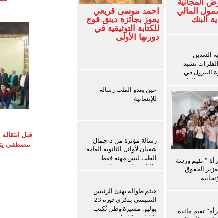
ض المجانية
شمول المالي
أحمد موسى قريعي
ة البنك
يفوز بجائزة دينق قوج
للكتابة التوثيقية في
دورتها الأولى
 التعدين
الفلزات تشيد
ة البترول في
ث سفن الغاز
حين يغدو الطب رسالة
للإنسانية
قبل انتقاله
رسالة مؤثرة من د. جمال
مصطفى يتوق
شعبان لأوائل الثانوية العامة:
الطب ليس مهنة فقط
رأة ” تقيم ورشة
والثانوية ليست نهاية
عزيز الحقوق
المطاف
نجابية
هيثم طواله يهنئ الرئيس
السيسي بذكرى ثورة 23
يوليو: مسيرة وطن تُكتب
رأة” تقيم مائدة
بالإرادة والإنجاز