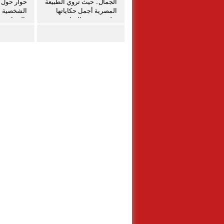
الجمال.. حيث تروي الطبيعة
حوار حول ق
المصرية أجمل حكاياتها
الشخصية ل
تعليق شيرين الشافعى
بالمنيا