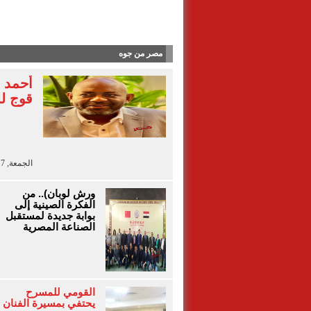
آلاء أيو
مصر من جوه
أحمد 
قوج لل
الجمعة, 7 أغسطس 2026 - 13:41
ورش لوبان).. من
الفكرة الصينية إلى
بوابة جديدة لمستقبل
الصناعة المصرية
القومي للمسرح
يحتفي بمسيرة الفنان