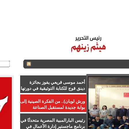
ـر
ستاد مصر
الـزمـن الـجـميــل
اتصل بنا
للإعلان
من نح
أحمد موسى قريعي يفوز بجائزة
دينق قوج للكتابة التوثيقية في دورتها
الأولى
ورش لوبان).. من الفكرة الصينية إلى
بوابة جديدة لمستقبل الصناعة
المصرية
رئيس البارالمبية المصرية متحدثًا في
برنامج ماجستير إدارة الأعمال في