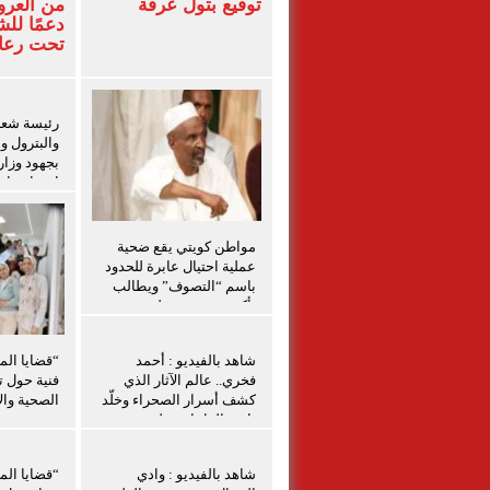
توقيع بتول عرفة
من العرو
دعمًا لل
تحت رعاي
المركزي
رئيسة شعبة
والبترول و
بجهود وزار
احتواء حاد
بدمياط
مواطن كويتي يقع ضحية
عملية احتيال عابرة للحدود
باسم “التصوف” ويطالب
بأكثر من نصف مليون
بمساعدة شخصيات دينية
سودانية
شاهد بالفيديو : أحمد
“قضايا الم
فخري.. عالم الآثار الذي
فنية حول ت
كشف أسرار الصحراء وخلّد
الصحية والإ
تاريخ الواحات تعليق شيرين
الشافعي
شاهد بالفيديو : وادي
“قضايا الم