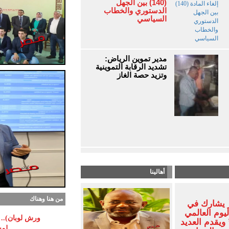
(140) بين الجهل
الدستوري والخطاب
السياسي
مدير تموين الرياض:
تشديد الرقابة التموينية
وتزيد حصة الغاز
أهالينا
من هنا وهناك
 يشارك في
ليوم العالمي
ورش لوبان).. م
ويقدم العديد
لمس