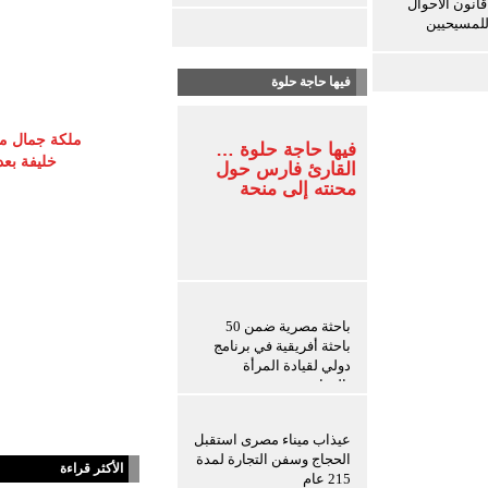
انون الأحوال
لمسيحيين
فيها حاجة حلوة
ملكة جمال مص
فيها حاجة حلوة …
خليفة بع
القارئ فارس حول
محنته إلى منحة
باحثة مصرية ضمن 50
باحثة أفريقية في برنامج
دولي لقيادة المرأة
بالزراعة
عيذاب ميناء مصرى استقبل
الحجاج وسفن التجارة لمدة
الأكثر قراءة
215 عام