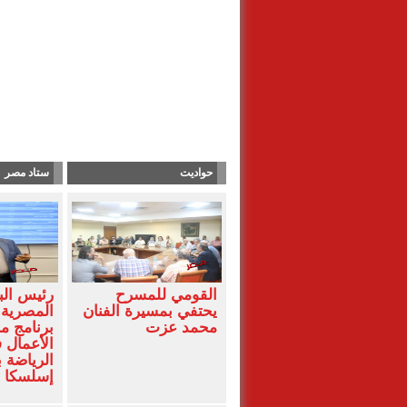
حواديت
ستاد مصر
القومي للمسرح
رئيس البا
يحتفي بمسيرة الفنان
المصرية 
محمد عزت
برنامج م
الأعمال 
الرياضة 
إسلسكا