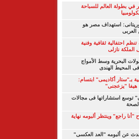
 في بطولة العالم للسباحة
كولومبيا
يتانى: استهداف مصر هو
العربى
تنظم احتفالية ثقافية وفنية
الملكة نازلى
ولات البحرية وسط الأمواج
ى المحيط الهندى
ية بـ"ستار أكاديمى" ابتسام:
هيفا "يزعجنى"
ن" توسع استشاراتها فى مجالات
الصحة
"أنا راجع" وينتظر ألبومه نهاية
دث عن ألبومه "العد العكسى"