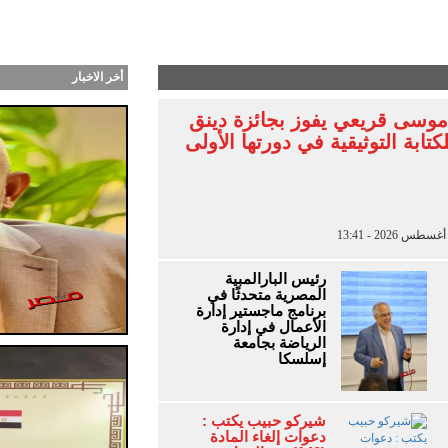
ب طرحت أغنية “أنا جنبك” وكليب سينمائي من توقيع بت
أخر الاخبار
موسى قريعي يفوز بجائزة دينق
كتابة التوثيقية في دورتها الأولى
رئيس البارالمبية
المصرية متحدثًا في
برنامج ماجستير إدارة
الأعمال في إدارة
الرياضة بجامعة
إسلسكا
شيركو حبيب يكتب :
دعوات إلغاء المادة