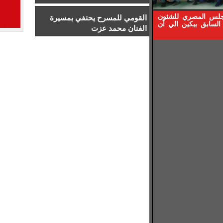
إدارة الرياضة بجامعة إسلسكا
جلس المصري للشئون
القومي للمسرح يحتفي بمسيرة
السابق ببكين الي أن
الفنان محمد عزت