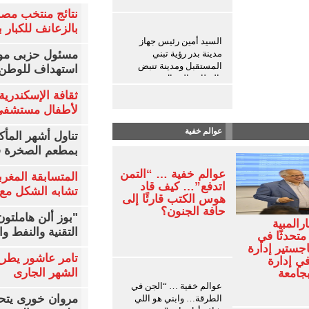
نتائج منتخب مصر
بالزعانف للكبار ب
السيد أمين رئيس جهاز
مدينة بدر رؤية تبني
مسئول حزبى مور
المستقبل ومدينة تنبض
استهداف للوطن 
بالنظام والجمال
ثقافة الإسكندرية 
لأطفال مستشفى 
عوالم خفية
تناول أشهر المأك
بمطعم الصخرة ف
عوالم خفية … “التمن
المتسابقة المغرب
اتدفع”… كيف قاد
تشابه الشكل مع 
هوس الكتب قارئًا إلى
حافة الجنون؟
"بوز ألن هاملتو
رالمبية
التقنية والنفط و
متحدثًا في
اجستير إدارة
تامر عاشور يطرح 
في إدارة
الشهر الجارى
بجامعة
عوالم خفية … “الجن في
مروان خورى يتح
الطرقة… وابني هو اللي