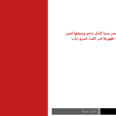
ر سما كامل تدعم وصيفتها لجين
د ظهورها في كليب عمرو دياب
الاكثر تعليقاً