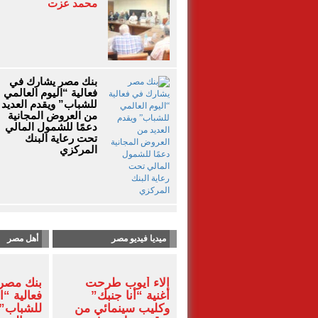
محمد عزت
بنك مصر يشارك في
فعالية “اليوم العالمي
للشباب” ويقدم العديد
من العروض المجانية
دعمًا للشمول المالي
تحت رعاية البنك
المركزي
ميديا فيديو مصر
أهل مصر
آلاء أيوب طرحت
بنك مصر
أغنية “أنا جنبك”
فعالية “ا
وكليب سينمائي من
للشباب” 