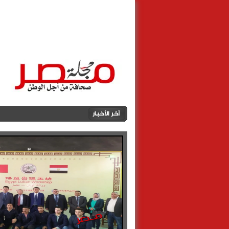
الرئيسية
أهالينا
مصطبــة مصــ