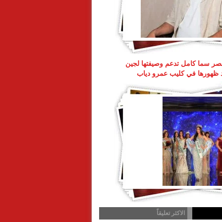
ر سما كامل تدعم وصيفتها لجين
د ظهورها في كليب عمرو دياب
الاكثر تعليقاً