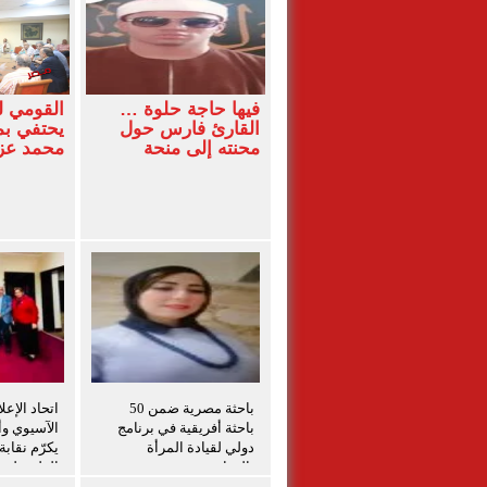
فيها حاجة حلوة …
القومي 
القارئ فارس حول
يحتفي بم
محنته إلى منحة
محمد ع
باحثة مصرية ضمن 50
اتحاد الإعل
باحثة أفريقية في برنامج
الآسيوي وأم
دولي لقيادة المرأة
يكرّم نقاب
بالزراعة
الفلسطينيي
برامج التد