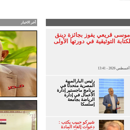
ب طرحت أغنية “أنا جنبك” وكليب سينمائي من توقيع بت
أخر الاخبار
موسى قريعي يفوز بجائزة دينق
كتابة التوثيقية في دورتها الأولى
رئيس البارالمبية
المصرية متحدثًا في
برنامج ماجستير إدارة
الأعمال في إدارة
الرياضة بجامعة
إسلسكا
شيركو حبيب يكتب :
دعوات إلغاء المادة