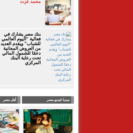
محمد عزت
بنك مصر يشارك في
فعالية “اليوم العالمي
للشباب” ويقدم العديد
من العروض المجانية
دعمًا للشمول المالي
تحت رعاية البنك
المركزي
ميديا فيديو مصر
أهل مصر