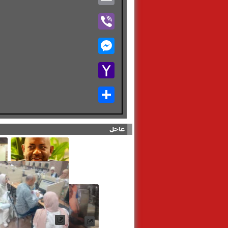
Viber
Messenger
Yahoo
Mail
Share