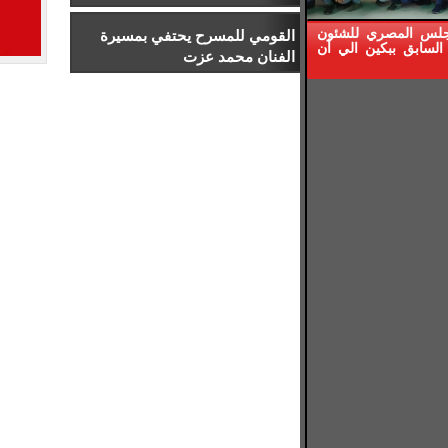
إدارة الرياضة بجامعة إسلسكا
جلس المصري للشئون
القومي للمسرح يحتفي بمسيرة
السابق ببكين الي أن
الفنان محمد عزت