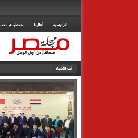
الرئيسية
أهالينا
مصطبــة مصــ