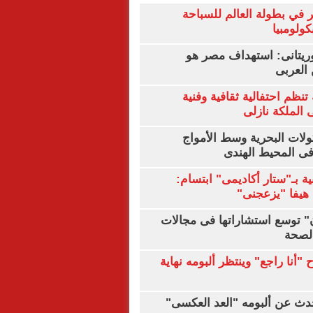
 في بطولة العالم للسباحة
كولومبيا
يتانى: استهداف مصر هو
العربى
تنظم احتفالية ثقافية وفنية
الملكة نازلى
ولات البحرية وسط الأمواج
ى المحيط الهندى
ية بـ"ستار أكاديمى" ابتسام:
هيفا "يزعجنى"
ن" توسع استشاراتها فى مجالات
الصحة
"أنا راجع" وينتظر ألبومه نهاية
دث عن ألبومه "العد العكسى"