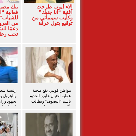
آلاء أيوب طرحت
بنك مصر
أغنية “أنا جنبك”
فعالية “ا
وكليب سينمائي من
للشباب” 
توقيع بتول عرفة
من العرو
دعمًا لل
تحت رعاي
المركزي
مواطن كويتي يقع ضحية
رئيسة شعبة
عملية احتيال عابرة للحدود
والبترول و
باسم “التصوف” ويطالب
بجهود وزار
بأكثر من نصف مليون
احتواء حاد
بمساعدة شخصيات دينية
بدمياط
سودانية