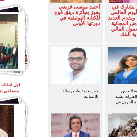
 يشارك في
أحمد موسى قريعي
ليوم العالمي
يفوز بجائزة دينق قوج
ويقدم العديد
للكتابة التوثيقية في
ض المجانية
دورتها الأولى
شمول المالي
ة البنك
قبل انتقاله
 التعدين
حين يغدو الطب رسالة
مصطفى يتوق
الفلزات تشيد
للإنسانية
ة البترول في
ث سفن الغاز