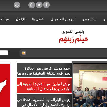
ـر
ستاد مصر
الـزمـن الـجـميــل
اتصل بنا
للإعلان
من نح
أحمد موسى قريعي يفوز بجائزة
دينق قوج للكتابة التوثيقية في دورتها
الأولى
ورش لوبان).. من الفكرة الصينية إلى
بوابة جديدة لمستقبل الصناعة
المصرية
رئيس البارالمبية المصرية متحدثًا في
برنامج ماجستير إدارة الأعمال في