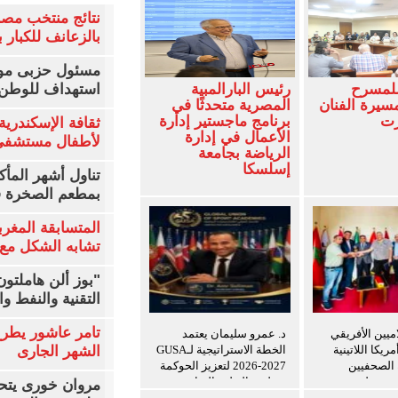
نتائج منتخب مصر
بالزعانف للكبار ب
مسئول حزبى مور
للمسرح
رئيس البارالمبية
استهداف للوطن 
سيرة الفنان
المصرية متحدثًا في
زت
برنامج ماجستير إدارة
ثقافة الإسكندرية 
الأعمال في إدارة
لأطفال مستشفى 
الرياضة بجامعة
إسلسكا
تناول أشهر المأك
بمطعم الصخرة ف
المتسابقة المغرب
تشابه الشكل مع 
"بوز ألن هاملتو
التقنية والنفط و
تامر عاشور يطرح 
اميين الأفريقي
د. عمرو سليمان يعتمد
ريكا اللاتينية
الخطة الاستراتيجية لـGUSA
الشهر الجارى
ة الصحفيين
2026-2027 لتعزيز الحوكمة
ن ويعلن توسيع
وتطوير التعليم الرياضي
مروان خورى يتح
ريب للإعلاميين