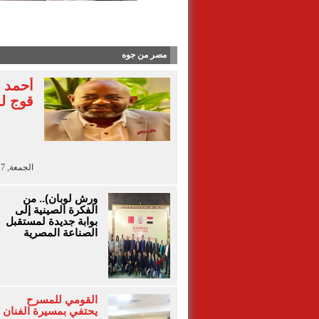
آلاء أيو
مصر من جوه
أحمد 
قوج لل
الجمعة, 7 أغسطس 2026 - 13:41
ورش لوبان).. من
الفكرة الصينية إلى
بوابة جديدة لمستقبل
الصناعة المصرية
القومي للمسرح
يحتفي بمسيرة الفنان