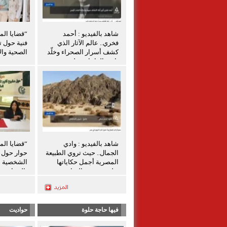
شاهد بالفيديو : أحمد
“قضايا الم
فخري.. عالم الآثار الذي
فنية حول ت
كشف أسرار الصحراء وخلّد
الصحية والإ
تاريخ الواحات تعليق شيرين
الشافعي
شاهد بالفيديو : وادي
“قضايا الم
الجمال.. حيث تروي الطبيعة
حوار حول ق
المصرية أجمل حكاياتها
الشخصية ل
تعليق شيرين الشافعى
بالمنيا
فيها حاجة حلوة
حواديت