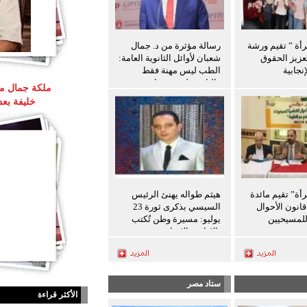
رأة ” تقيم ورشة
رسالة مؤثرة من د. جمال
عزيز الحقوق
شعبان لأوائل الثانوية العامة:
نجابية
الطب ليس مهنة فقط
والثانوية ليست نهاية
ملكة جمال مص
المطاف
خليفة بع
رأة” تقيم مائدة
هيثم طواله يهنئ الرئيس
انون الأحوال
السيسي بذكرى ثورة 23
لمسيحيين
يوليو: مسيرة وطن تُكتب
بالإرادة والإنجاز
ستاد مصر
الأكثر قراءة