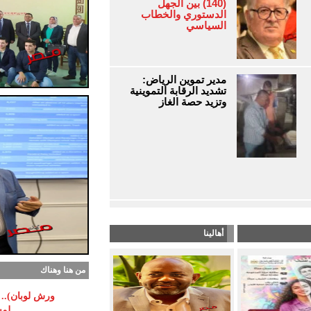
(140) بين الجهل
الدستوري والخطاب
السياسي
مدير تموين الرياض:
تشديد الرقابة التموينية
وتزيد حصة الغاز
أهالينا
من هنا وهناك
ورش لوبان).. م
لمس