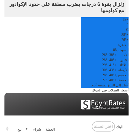
زلزال بقوة 6 درجات يضرب منطقة على حدود الإكوادور
مع كولومبيا
33
+
°
C
38°
+
26°
+
القاهرة
السبت, 08
الأحد
+
38°
+
26°
الاثنين
+
40°
+
28°
الثلاثاء
+
41°
+
29°
الأربعاء
+
43°
+
30°
الخميس
+
40°
+
28°
الجمعة
+
40°
+
27°
أنظر إلى التنبؤ لسبعة أيام
أسعار العملات في البنوك