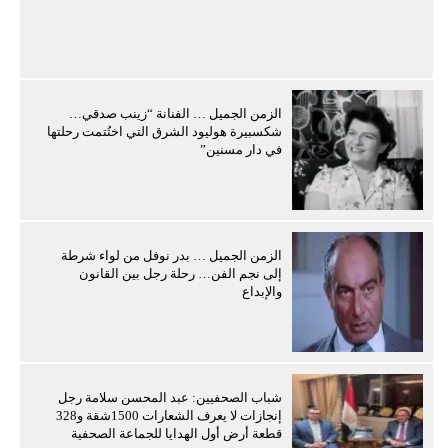
الزمن الجميل … الفنانة “زينب صدقي…
شكسبيرة هوليود الشرق التي اختُتمت رحلتها
في دار مسنين”
الزمن الجميل … بدر نوفل من لواء شرطة
إلى نجم الفن… رحلة رجل بين القانون
والإبداع
شباب الصحفيين: عبد المحسن سلامة رجل
إنجازات لا يعرف الشعارات 1500شقة و328
قطعة أرض أول الهدايا للجماعة الصحفية