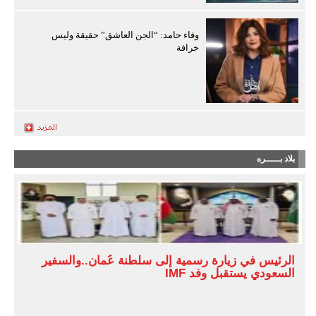
وفاء حامد: “الجن العاشق” حقيقة وليس
خرافة
بلاد بـــــره
الرئيس في زيارة رسمية إلى سلطنة عُمان..والسفير
السعودي يستقبل وفد IMF