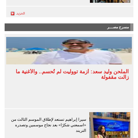
مسرح مصـــر
الملحن وليد سعد: أزمة تووليت لم تُحسم.. والأغنية ما
زالت مقفولة
سيرا إبراهيم تستعد لإطلاق الموسم الثالث من
«اسمعني شكرًا» بعد نجاح موسمين وتصدره
التريند