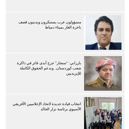
مسؤولون عرب يستنكرون ويدينون قصف
باخرة الغاز بميناء دمياط
بارزاني: “سنجار” جرح أبدى غائر في ذاكرة
شعب كوردستان.. وندعم الحقوق الكاملة
للإيزيديين
انتخاب قيادة جديدة لاتحاد الإعلاميين الأفريقي
الآسيوي برئاسة نزار الخالد