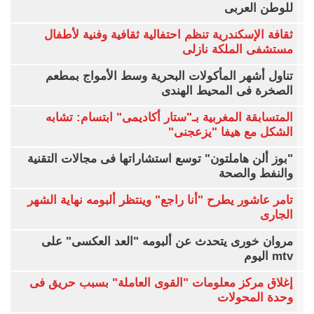
للوطن العربى
ثقافة الإسكندرية تنظم احتفالية ثقافية وفنية لأطفال
مستشفى الملكة نازلى
تناول أشهر المأكولات البحرية وسط الأمواج بمطعم
الصخرة فى المحيط الهندى
المتسابقة المغربية بـ"ستار أكاديمى" ابتسام: تشابه
الشكل مع هيفا "يزعجنى"
"بوز ألن هاملتون" توسع استشاراتها فى مجالات التقنية
والنفط والصحة
تامر عاشور يطرح "أنا راجع" وينتظر ألبومه نهاية الشهر
الجارى
مروان خورى يتحدث عن ألبومه "العد العكسى" على
mtv اليوم
إغلاق مركز معلومات "القوى العاملة" بسبب حريق فى
وحدة المحولات