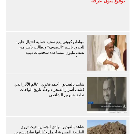
توقيع بتول عرفة
مواطن كويتي يقع ضحية عملية احتيال عابرة
للحدود باسم “التصوف” ويطالب بأكثر من
نصف مليون بمساعدة شخصيات دينية
سودانية
شاهد بالفيديو : أحمد فخري.. عالم الآثار الذي
كشف أسرار الصحراء وخلّد تاريخ الواحات
تعليق شيرين الشافعي
شاهد بالفيديو : وادي الجمال.. حيث تروي
الطبيعة المصرية أجمل حكاياتها تعليق شيرين