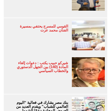
القومي للمسرح يحتفي بمسيرة
الفنان محمد عزت
شيركو حبيب يكتب : دعوات إلغاء
المادة (140) بين الجهل الدستوري
والخطاب السياسي
بنك مصر يشارك في فعالية “اليوم
العالمي للشباب” ويقدم العديد من
العروض المجانية دعمًا للشمول