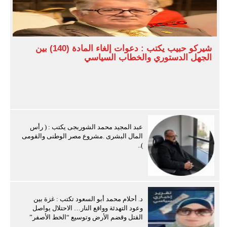
شيركو حبيب يكتب : دعوات إلغاء المادة (140) بين
الجهل الدستوري والخطاب السياسي
عبد المجيد محمد الشوربجى يكتب : ( رأس
المال البشرى .مشروع مصر الوطنى والقومى
)..
د. أحلام محمد أبو السعود تكتب : غزة بين
وعود التهدئة وواقع النار… الاحتلال يواصل
القتل وقضم الأرض وتوسيع “الخط الأصفر”