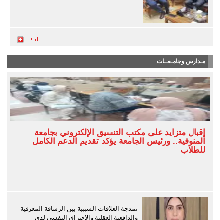
مـدارس وجامـعــات
إقبال متزايد على مكتب التنسيق الإلكتروني بجامعة
المنوفية.. ورئيس الجامعة يؤكد تقديم الدعم الكامل
للطلاب
نمذجة العلاقات السببية بين الرشاقة المعرفية
والدافعية العقلية والاحتراق النفسي لدى