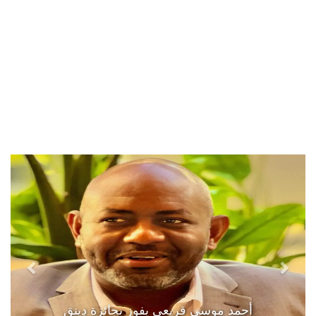
أحمد موسى قريعي يفوز بجائزة دينق