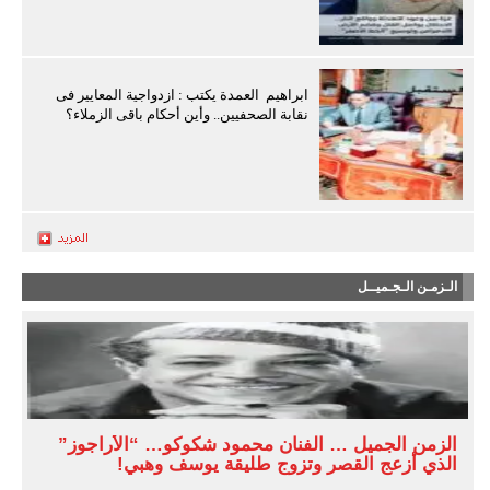
ابراهيم العمدة يكتب : ازدواجية المعايير فى
نقابة الصحفيين.. وأين أحكام باقى الزملاء؟
الـزمـن الـجـميــل
الزمن الجميل … الفنان محمود شكوكو… “الأراجوز”
الذي أزعج القصر وتزوج طليقة يوسف وهبي!