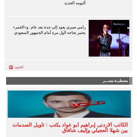
ألبومه الجديد
رامي صبري يعود إلى جدة بعد عام.. و«القمر»
يختبر نجاحه لأول مرة أمام الجمهور السعودي
مصطبــة مصـــر
الكاتب الاردنى إبراهيم أبو عواد يكتب : تأويل الصدمات
بين شهلا العجيلي وإليف شافاق