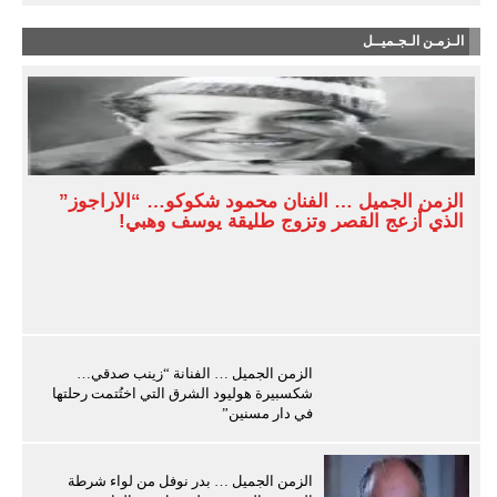
الـزمـن الـجـميــل
الزمن الجميل … الفنان محمود شكوكو… “الأراجوز”
الذي أزعج القصر وتزوج طليقة يوسف وهبي!
الزمن الجميل … الفنانة “زينب صدقي…
شكسبيرة هوليود الشرق التي اختُتمت رحلتها
في دار مسنين”
الزمن الجميل … بدر نوفل من لواء شرطة