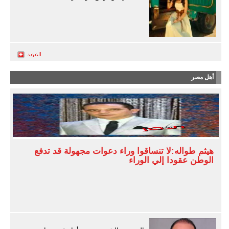
أهل مصر
هيثم طواله:لا تنساقوا وراء دعوات مجهولة قد تدفع
الوطن عقودا إلي الوراء