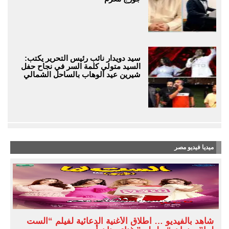
سيد دويدار نائب رئيس التحرير يكتب:
السيد متولي كلمة السر في نجاح حفل
شيرين عيد الوهاب بالساحل الشمالي
ميديا فيديو مصر
شاهد بالفيديو … اطلاق الأغنية الدعائية لفيلم “الست