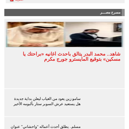
مسرح مصـــر
شاهد.. محمد البدر يتألق بأحدث أغانيه «براحتك يا
مسكين» بتوقيع المايسترو جورج مكرم
سامو زين يعود من الغياب ليعلن بداية جديدة
هل يستعيد عرش السوبر ستار بألبومه الأخير
مسلم.. يطلق أحدث أعماله “واحشاني” عنوان