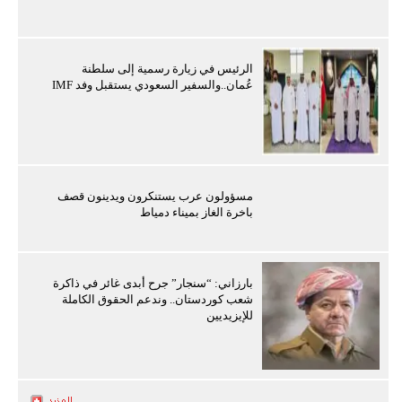
الرئيس في زيارة رسمية إلى سلطنة
عُمان..والسفير السعودي يستقبل وفد IMF
مسؤولون عرب يستنكرون ويدينون قصف
باخرة الغاز بميناء دمياط
بارزاني: “سنجار” جرح أبدى غائر في ذاكرة
شعب كوردستان.. وندعم الحقوق الكاملة
للإيزيديين