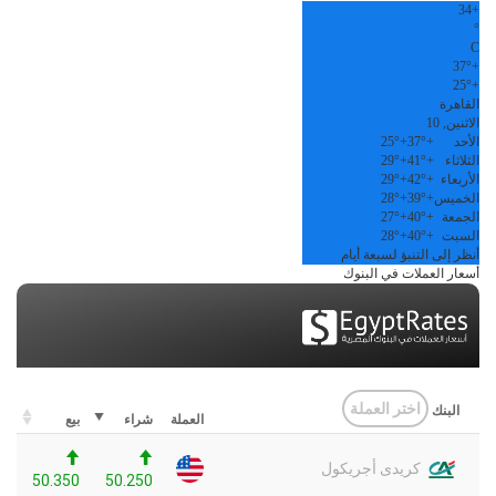
34
+
°
C
37°
+
25°
+
القاهرة
الاثنين, 10
الأحد
+
37°
+
25°
الثلاثاء
+
41°
+
29°
الأربعاء
+
42°
+
29°
الخميس
+
39°
+
28°
الجمعة
+
40°
+
27°
السبت
+
40°
+
28°
أنظر إلى التنبؤ لسبعة أيام
أسعار العملات في البنوك