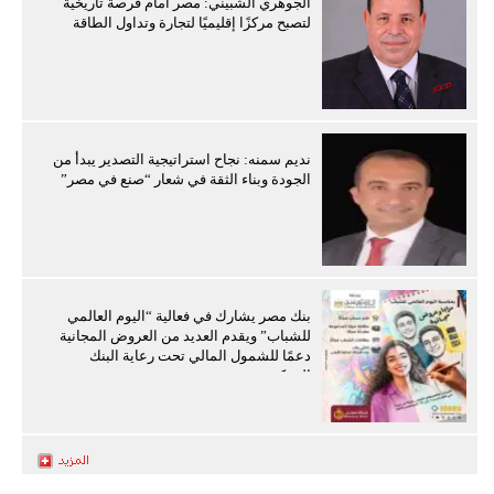
الجوهري الشبيني: مصر أمام فرصة تاريخية
لتصبح مركزًا إقليميًا لتجارة وتداول الطاقة
نديم سمنه: نجاح استراتيجية التصدير يبدأ من
الجودة وبناء الثقة في شعار “صنع في مصر”
بنك مصر يشارك في فعالية “اليوم العالمي
للشباب” ويقدم العديد من العروض المجانية
دعمًا للشمول المالي تحت رعاية البنك
المركزي