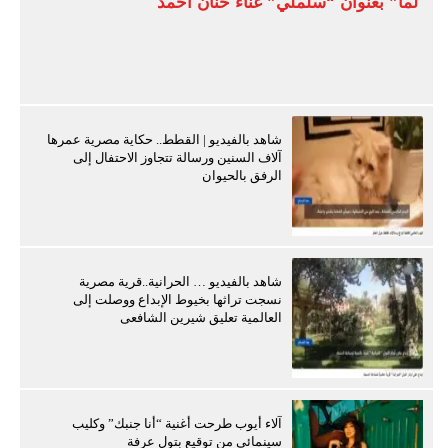
لما” بعنوان “سلملي” غناء حنان أحمد
شاهد بالفيديو | القطط.. حكاية مصرية عمرها
آلاف السنين ورسالة تتجاوز الاحتفال إلى
الرفق بالحيوان
شاهد بالفيديو … الحرانية..قرية مصرية
نسجت تراثها بخيوط الإبداع ووصلت إلى
العالمية تعليق شيرين الشافعى
آلاء أيوب طرحت أغنية “أنا جنبك” وكليب
سينمائي من توقيع بتول عرفة