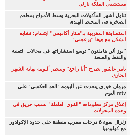
مستشفى الملكة نازلى
تناول أشهر المأكولات البحرية وسط الأمواج بمطعم
الصخرة فى المحيط الهندى
المتسابقة المغربية بـ"ستار أكاديمى" ابتسام: تشابه
الشكل مع هيفا "يزعجنى"
"بوز ألن هاملتون" توسع استشاراتها فى مجالات التقنية
والنفط والصحة
تامر عاشور يطرح "أنا راجع" وينتظر ألبومه نهاية الشهر
الجارى
مروان خورى يتحدث عن ألبومه "العد العكسى" على
mtv اليوم
إغلاق مركز معلومات "القوى العاملة" بسبب حريق فى
وحدة المحولات
زلزال بقوة 6 درجات يضرب منطقة على حدود الإكوادور
مع كولومبيا