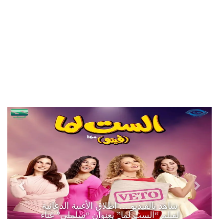
شاهد بالفيديو … اطلاق الأغنية الدعائية
لفيلم “الست لما” بعنوان “سلملي” غناء