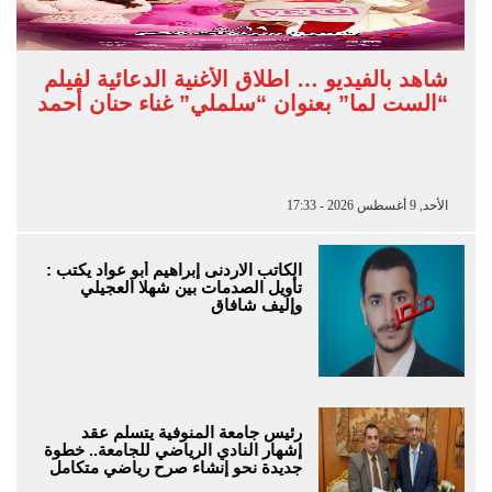
شاهد بالفيديو … اطلاق الأغنية الدعائية لفيلم
“الست لما” بعنوان “سلملي” غناء حنان أحمد
الأحد, 9 أغسطس 2026 - 17:33
الكاتب الاردنى إبراهيم أبو عواد يكتب :
تأويل الصدمات بين شهلا العجيلي
وإليف شافاق
رئيس جامعة المنوفية يتسلم عقد
إشهار النادي الرياضي للجامعة.. خطوة
جديدة نحو إنشاء صرح رياضي متكامل