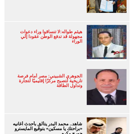
هيثم طواله:لا تنساقوا وراء دعوات
مجهولة قد تدفع الوطن عقودا إلي
الوراء
الجوهري الشبيني: مصر أمام فرصة
تاريخية لتصبح مركزًا إقليميًا لتجارة
وتداول الطاقة
شاهد.. محمد البدر يتألق بأحدث أغانيه
«براحتك يا مسكين» بتوقيع المايسترو
جورج مكرم