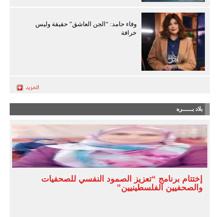
وفاء حامد: “الجن العاشق” حقيقة وليس
خرافة
بلاد بـــــره
إختتام برنامج “تعزيز الصمود النفسي للصحفيات
والصحفيين الفلسطينيين”