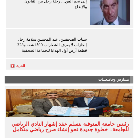
إلى نجم الفن… رحلة رجل بين القانون
والإبداع
شباب الصحفيين: عبد المحسن سلامة رجل
إنجازات لا يعرف الشعارات 1500شقة و328
قطعة أرض أول الهدايا للجماعة الصحفية
مـدارس وجامـعــات
رئيس جامعة المنوفية يتسلم عقد إشهار النادي الرياضي
للجامعة.. خطوة جديدة نحو إنشاء صرح رياضي متكامل