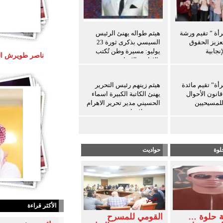
رأة ” تقيم ورشة
هيثم طواله يهنئ الرئيس
عزيز الحقوق
السيسي بذكرى ثورة 23
نجابية
يوليو: مسيرة وطن تُكتب
بالإرادة والإنجاز
رأة” تقيم مائدة
هيثم زينهم رئيس التحرير
انون الأحوال
يهنئ الكاتبة الكبيرة اسماء
لمسيحيين
الحسيني مدير تحرير الاهرام
بعيد ميلادها
لوة
حواديت
الأكثر قراءة
ة حلوة …
القومي للمسرح