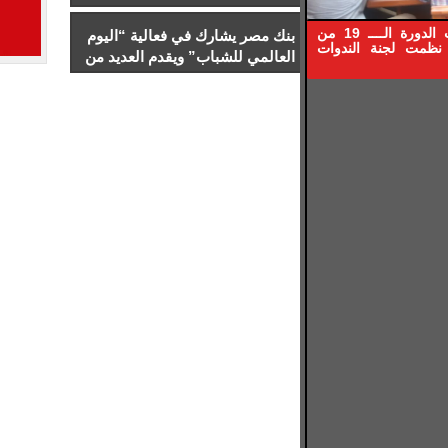
والخطاب السياسي
كتبت : حنان الليمونى ضمن فعاليات الدورة الــــ 19 من
بنك مصر يشارك في فعالية “اليوم
نظمت لجنة الندوات
العالمي للشباب” ويقدم العديد من
العروض المجانية دعمًا للشمول
المالي تحت رعاية البنك المركزي