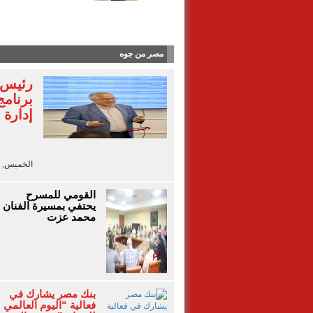
قبل انتقاله إلى 
مصر من جوه
رئيس ا
برنامج
إدارة 
الخميس, 6 أغسطس 2026 - 18:40
القومي للمسرح
يحتفي بمسيرة الفنان
محمد عزت
بنك مصر يشارك في
فعالية “اليوم العالمي