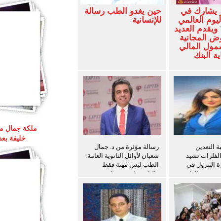
 يشارك في
حين يغدو الطب رسالة
ليوم العالمي
للإنسانية
ويقدم العديد
ض المجانية
شمول المالي
ة البنك
ملكة جمال مص
خليفة بع
 التعدين
رسالة مؤثرة من د. جمال
الفلزات تشيد
شعبان لأوائل الثانوية العامة:
ة البترول في
الطب ليس مهنة فقط
ث سفن الغاز
والثانوية ليست نهاية
المطاف