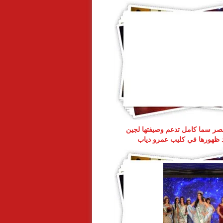
ر سما كامل تدعم وصيفتها لجين
د ظهورها في كليب عمرو دياب