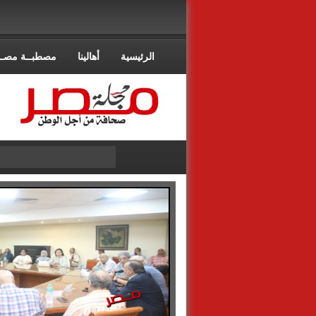
الرئيسية
أهالينا
مصطبــة مصــ