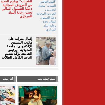
للشباب” ويقدم العديد
من العروض المجانية
دعمًا للشمول المالي
تحت رعاية البنك
المركزي
إقبال متزايد على
مكتب التنسيق
الإلكتروني بجامعة
المنوفية.. ورئيس
الجامعة يؤكد تقديم
الدعم الكامل للطلاب
ميديا فيديو مصر
أهل مصر