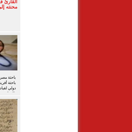
القارئ 
محنته إل
باحثة أفري
دولي لقياد
بالزراعة