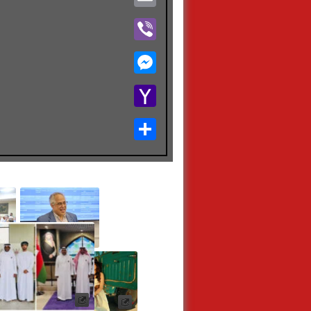
Viber
Messenger
Yahoo
Mail
Share