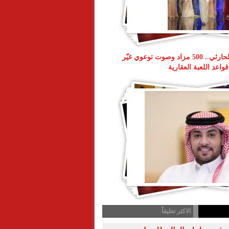
ناصر طويرش الحارثي.. 500 مزاد وصوت توعوي غيّر
قواعد اللعبة العقارية
الاكثر تعليقاً