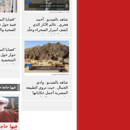
شاهد بالفيديو : أحمد
“قضايا الم
فخري.. عالم الآثار الذي
فنية حول ت
كشف أسرار الصحراء وخلّد
الصحية والإ
تاريخ الواحات تعليق شيرين
الشافعي
“قضايا الم
حوار حول ق
الشخصية ل
بالمنيا
شاهد بالفيديو : وادي
الجمال.. حيث تروي الطبيعة
فيها حاجة ح
المصرية أجمل حكاياتها
تعليق شيرين الشافعى
فيها حاج