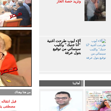
وتزيد حصة الغاز
آلاء أيوب طرحت أغنية
“أنا جنبك” وكليب
سينمائي من توقيع
بتول عرفة
أهالينا
من هنا وهناك
قبل انتقاله
مصطفى يتوق