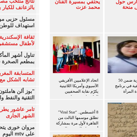
نتائج منتخب مصر
فارس حول
يحتفي بمسيرة الفنان
ى منحة
محمد عزت
بالزعانف للكبار ب
مسئول حزبى مور
استهداف للوطن 
ثقافة الإسكندرية 
لأطفال مستشفى 
تناول أشهر المأك
بمطعم الصخرة ف
المتسابقة المغرب
تشابه الشكل مع 
باحثة مصرية ضمن 50
اتحاد الإعلاميين الأفريقي
قية في برنامج
الآسيوي وأمريكا اللاتينية
"بوز ألن هاملتو
ة المرأة
يكرّم نقابة الصحفيين
الفلسطينيين ويعلن توسيع
التقنية والنفط و
برامج التدريب للإعلاميين
الفلسطينيين
تامر عاشور يطرح 
8 أغسطس.. “Viral Star”
الشهر الجارى
تطلق موسمها الثالث من
القاهرة لأول مرة بمشاركة
مروان خورى يتح
أبرز صناع المحتوى العرب
على mtv اليوم