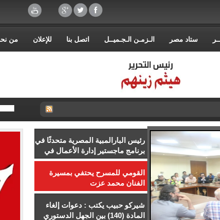
ـر
ستاد مصر
الـزمـن الـجـميــل
اتصل بنا
للإعلان
من نح
رئيس البارالمبية المصرية متحدثًا في
برنامج ماجستير إدارة الأعمال في
إدارة الرياضة بجامعة إسلسكا
القومي للمسرح يحتفي بمسيرة
الفنان محمد عزت
شيركو حبيب يكتب : دعوات إلغاء
المادة (140) بين الجهل الدستوري