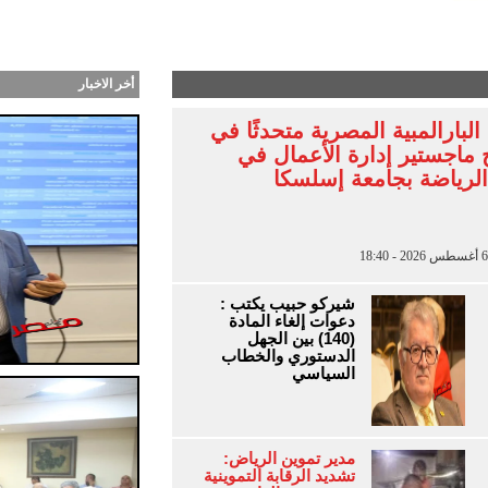
طرابزون التركي بشهر.. آلان مصطفى يتوقع انتقال محمد
أخر الاخبار
لبارالمبية المصرية متحدثًا في
 ماجستير إدارة الأعمال في
الرياضة بجامعة إسلسكا
شيركو حبيب يكتب :
دعوات إلغاء المادة
(140) بين الجهل
الدستوري والخطاب
السياسي
مدير تموين الرياض:
تشديد الرقابة التموينية