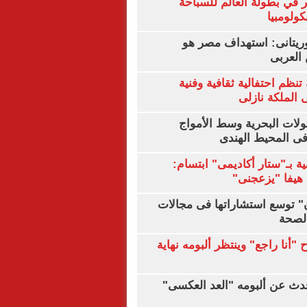
 في بطولة العالم للسباحة
كولومبيا
يتانى: استهداف مصر هو
العربى
تنظم احتفالية ثقافية وفنية
الملكة نازلى
ولات البحرية وسط الأمواج
ى المحيط الهندى
ية بـ"ستار أكاديمى" ابتسام:
هيفا "يزعجنى"
ن" توسع استشاراتها فى مجالات
الصحة
"أنا راجع" وينتظر ألبومه نهاية
دث عن ألبومه "العد العكسى"