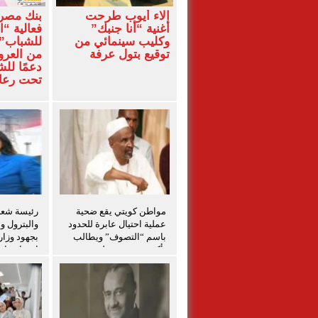
آلاء أيوب طرحت
بنك مصر
أغنية “أنا جنبك”
فعالية “ا
وكليب سينمائي من
للشباب” 
توقيع بتول عرفة
من العرو
دعمًا لل
تحت رعاي
المركزي
مواطن كويتي يقع ضحية
رئيسة شعبة
عملية احتيال عابرة للحدود
والبترول و
باسم “التصوف” ويطالب
بجهود وزار
بأكثر من نصف مليون
احتواء حاد
بمساعدة شخصيات دينية
بدمياط
سودانية