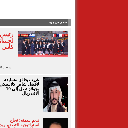
رامي صبري يعود إلى
مصر من جوه
رئيس ل
لجمباز
كأس العا
السبت, 8 أغسطس 2026 - 17:43
غريب يطلق مسابقة
لأفضل شاص كلاسيكي
بجوائز تصل إلى 10
آلاف ريال
نديم سمنه: نجاح
استراتيجية التصدير يبدأ