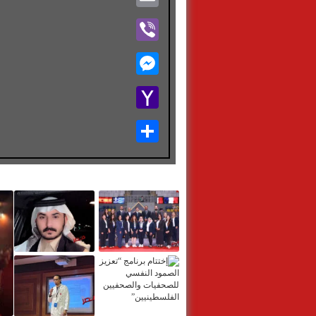
Viber
Messenger
Yahoo
Mail
Share