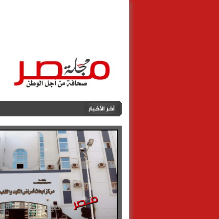
الرئيسية
أهالينا
مصطبــة مصــ