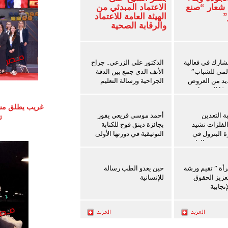
 شعار “صنع
الاعتماد المبدئي من
”
الهيئة العامة للاعتماد
والرقابة الصحية
شارك في فعالية
الدكتور علي الزرعي.. جراح
المي للشباب”
الأنف الذي جمع بين الدقة
ديد من العروض
الجراحية ورسالة التعليم
عمًا للشمول
 رعاية البنك
غريب يطلق مس
 التعدين
أحمد موسى قريعي يفوز
تص
الفلزات تشيد
بجائزة دينق قوج للكتابة
ة البترول في
التوثيقية في دورتها الأولى
ث سفن الغاز
رأة ” تقيم ورشة
حين يغدو الطب رسالة
عزيز الحقوق
للإنسانية
نجابية