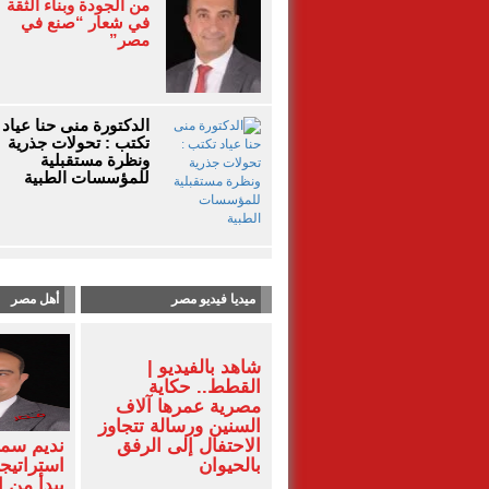
من الجودة وبناء الثقة
في شعار “صنع في
مصر”
الدكتورة منى حنا عياد
تكتب : تحولات جذرية
ونظرة مستقبلية
للمؤسسات الطبية
ميديا فيديو مصر
أهل مصر
شاهد بالفيديو |
القطط.. حكاية
مصرية عمرها آلاف
السنين ورسالة تتجاوز
الاحتفال إلى الرفق
نديم سمن
بالحيوان
استراتيجي
يبدأ من ا