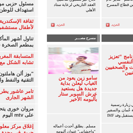
مسئول حزبى مور
س قطاع المسرح
العقد التاريخي لرعاية ستاد
استهداف للوطن 
الأهلي
ثقافة الإسكندرية 
لأطفال مستشفى 
مسرح مصـــر
تناول أشهر المأك
بمطعم الصخرة ف
المتسابقة المغرب
نامج “تعزيز
النفسي
تشابه الشكل مع 
ت والصحفيين
يين”
"بوز ألن هاملتو
سامو زين يعود من
التقنية والنفط و
الغياب ليعلن بداية
جديدة هل يستعيد
تامر عاشور يطرح 
عرش السوبر ستار
الشهر الجارى
بألبومه الأخير
 زيارة رسمية
مروان خورى يتح
عُمان..والسفير
على mtv اليوم
قبل وفد IMF
إغلاق مركز معلو
مسلم.. يطلق أحدث أعماله
“واحشاني” عنوان ألبومه
حريق فى وحدة ا