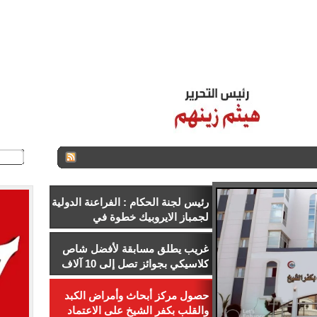
ـر
ستاد مصر
الـزمـن الـجـميــل
اتصل بنا
للإعلان
من نح
رئيس لجنة الحكام : الفراعنة الدولية
لجمباز الايروبيك خطوة في
استعدادات كأس العالم 2028
غريب يطلق مسابقة لأفضل شاص
كلاسيكي بجوائز تصل إلى 10 آلاف
ريال
حصول مركز أبحاث وأمراض الكبد
والقلب بكفر الشيخ على الاعتماد