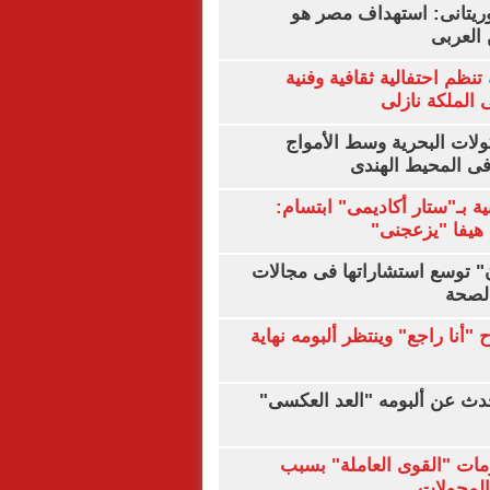
يتانى: استهداف مصر هو
العربى
تنظم احتفالية ثقافية وفنية
الملكة نازلى
ولات البحرية وسط الأمواج
ى المحيط الهندى
ية بـ"ستار أكاديمى" ابتسام:
هيفا "يزعجنى"
ن" توسع استشاراتها فى مجالات
الصحة
"أنا راجع" وينتظر ألبومه نهاية
دث عن ألبومه "العد العكسى"
مات "القوى العاملة" بسبب
لمحولات