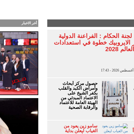
 جدة بعد عام.. و«القمر» يختبر نجاحه لأول مرة أمام
أخر الاخبار
جنة الحكام : الفراعنة الدولية
 الايروبيك خطوة في استعدادات
لم 2028
حصول مركز أبحاث
وأمراض الكبد والقلب
بكفر الشيخ على
الاعتماد المبدئي من
الهيئة العامة للاعتماد
والرقابة الصحية
سامو زين يعود من
الغياب ليعلن بداية