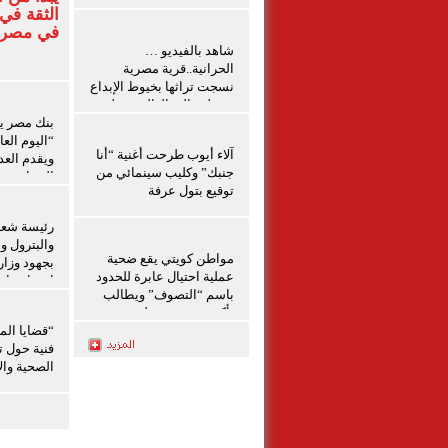
الثقة في
في مصر
شاهد بالفيديو …
الحرانية..قرية مصرية
نسجت تراثها بخيوط الإبداع
ووصلت إلى العالمية تعليق
شيرين الشافعى
بنك مصر ي
“اليوم الع
آلاء أيوب طرحت أغنية “أنا
ويقدم الع
جنبك” وكليب سينمائي من
المجانية د
توقيع بتول عرفة
المالي تحت
المركزي
رئيسة شعبة
والبترول و
مواطن كويتي يقع ضحية
بجهود وزار
عملية احتيال عابرة للحدود
احتواء حاد
باسم “التصوف” ويطالب
بدمياط
بأكثر من نصف مليون
بمساعدة شخصيات دينية
“قضايا الم
سودانية
فنية حول ت
الصحية والإ