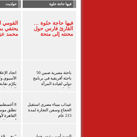
فيها حاجة حلوة
حواديت
فيها حاجة حلوة …
القومي 
القارئ فارس حول
يحتفي بم
محنته إلى منحة
محمد ع
باحثة مصرية ضمن 50
اتحاد الإعل
باحثة أفريقية في برنامج
الآسيوي وأم
دولي لقيادة المرأة
يكرّم نقاب
بالزراعة
الفلسطينيي
برامج التد
الفلسطيني
عيذاب ميناء مصرى استقبل
الحجاج وسفن التجارة لمدة
تطلق موسم
215 عام
القاهرة لأ
أبرز صناع 
السيد أمين رئيس جهاز
” نجــــلاء