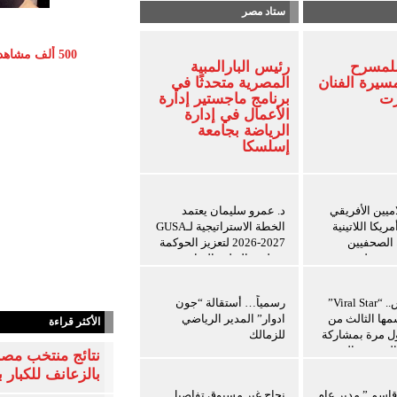
ستاد مصر
500 ألف مشاه
للمسرح
رئيس البارالمبية
ف
سيرة الفنان
المصرية متحدثًا في
زت
برنامج ماجستير إدارة
الأعمال في إدارة
الرياضة بجامعة
إسلسكا
اميين الأفريقي
د. عمرو سليمان يعتمد
ريكا اللاتينية
الخطة الاستراتيجية لـGUSA
ة الصحفيين
2026-2027 لتعزيز الحوكمة
ن ويعلن توسيع
وتطوير التعليم الرياضي
ريب للإعلاميين
ين
8 أغسطس.. “Viral Star”
رسمياً… أستقالة “جون
ها الثالث من
ادوار” المدير الرياضي
الأكثر قراءة
ول مرة بمشاركة
للزمالك
المحتوى العرب
نتائج منتخب مصر
بالزعانف للكبار ب
 قاسم ” مدير عام
نجاح غير مسبوق تفاصيل