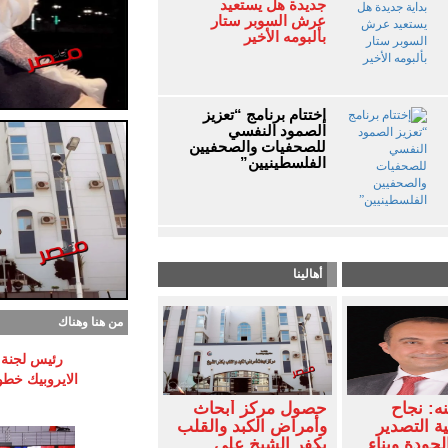
جديدة هل يستعيد
عرش السوبر ستار
بألبومه الأخير
إختتام برنامج “تعزيز
الصمود النفسي
للصحفيات والصحفيين
الفلسطينيين”
أهالينا
من هنا وهناك
رئيس لجنة ا
الايروبيك خطوة
ه: نجاح
حصول مركز أبحاث
ة التصدير
وأمراض الكبد والقلب
لجودة وبناء
بكفر الشيخ على