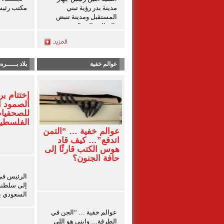
مدينة بدر رؤية تبني
مكتب رئي
المستقبل ومدينة تنبض
بالنظام والجمال
عوالم خفية
بلاد بـــــره
إختتام بر
الصمود 
للصحفيا
الفلسطين
عوالم خفية … “التمن
اتدفع”… كيف قاد
هوس الكتب قارئًا إلى
حافة الجنون؟
الرئيس في
إلى سلطنة 
السعودي يست
عوالم خفية … “الجن في
الطرقة… وابني هو اللي