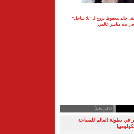
دة.. خالد محفوظ يروج لـ “يلا ساحل”
ي بث مباشر عالمي
الاكثر تعليقاً
 في بطولة العالم للسباحة
كولومبيا