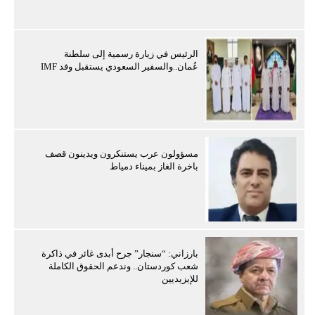
الرئيس في زيارة رسمية إلى سلطنة
عُمان..والسفير السعودي يستقبل وفد IMF
مسؤولون عرب يستنكرون ويدينون قصف
باخرة الغاز بميناء دمياط
بارزاني: “سنجار” جرح أبدى غائر في ذاكرة
شعب كوردستان.. وندعم الحقوق الكاملة
للإيزيديين