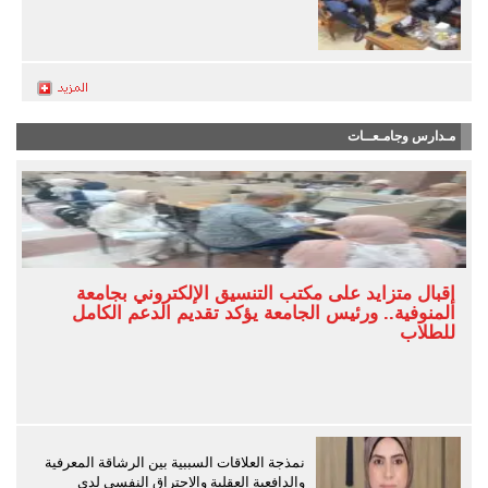
مـدارس وجامـعــات
إقبال متزايد على مكتب التنسيق الإلكتروني بجامعة
المنوفية.. ورئيس الجامعة يؤكد تقديم الدعم الكامل
للطلاب
نمذجة العلاقات السببية بين الرشاقة المعرفية
والدافعية العقلية والاحتراق النفسي لدى