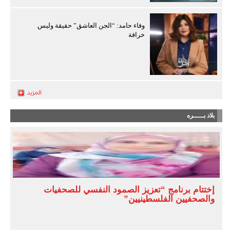
وفاء حامد: “الجن العاشق” حقيقة وليس
خرافة
بلاد بـــــره
إختتام برنامج “تعزيز الصمود النفسي للصحفيات
والصحفيين الفلسطينيين”