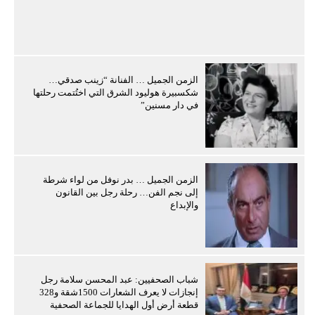
الزمن الجميل … الفنانة “زينب صدقي…
شكسبيرة هوليود الشرق التي اختُتمت رحلتها
في دار مسنين”
الزمن الجميل … بدر نوفل من لواء شرطة
إلى نجم الفن… رحلة رجل بين القانون
والإبداع
شباب الصحفيين: عبد المحسن سلامة رجل
إنجازات لا يعرف الشعارات 1500شقة و328
قطعة أرض أول الهدايا للجماعة الصحفية