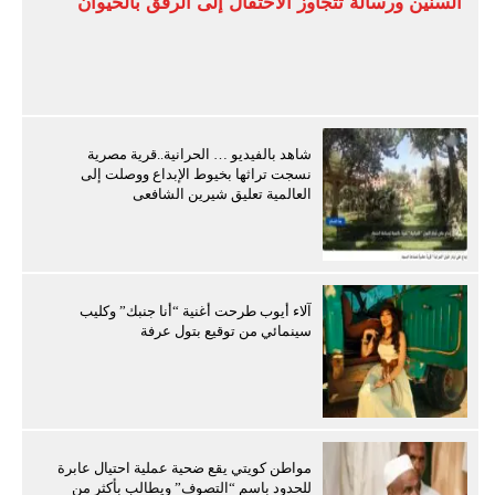
السنين ورسالة تتجاوز الاحتفال إلى الرفق بالحيوان
شاهد بالفيديو … الحرانية..قرية مصرية
نسجت تراثها بخيوط الإبداع ووصلت إلى
العالمية تعليق شيرين الشافعى
آلاء أيوب طرحت أغنية “أنا جنبك” وكليب
سينمائي من توقيع بتول عرفة
مواطن كويتي يقع ضحية عملية احتيال عابرة
للحدود باسم “التصوف” ويطالب بأكثر من