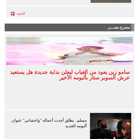
مسرح مصـــر
سامو زين يعود من الغياب ليعلن بداية جديدة هل يستعيد
عرش السوبر ستار بألبومه الأخير
مسلم.. يطلق أحدث أعماله “واحشاني” عنوان
ألبومه الجديد