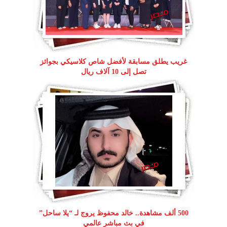
غريب يطلق مسابقة لأفضل شاص كلاسيكي بجوائز
تصل إلى 10 آلاف ريال
500 ألف مشاهدة.. خالد محفوظ يروج لـ “يلا ساحل”
في بث مباشر عالمي