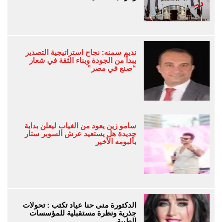
نديم سمنه: نجاح استراتيجية التصدير
يبدأ من الجودة وبناء الثقة في شعار
“صنع في مصر”
سامو زين يعود من الغياب ليعلن بداية
جديدة هل يستعيد عرش السوبر ستار
بألبومه الأخير
الدكتورة منى حنا عياد تكتب : تحولات
جذرية ونظرة مستقبلية للمؤسسات
الطبية