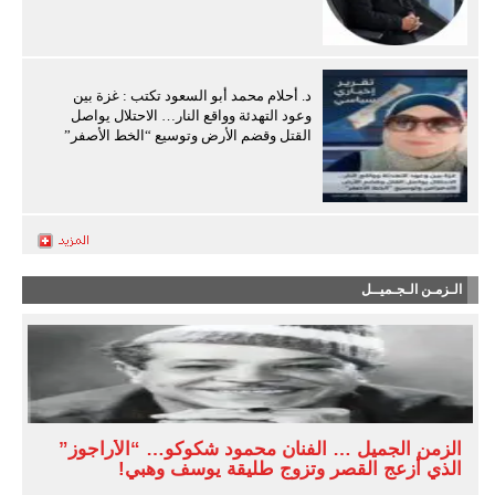
د. أحلام محمد أبو السعود تكتب : غزة بين
وعود التهدئة وواقع النار… الاحتلال يواصل
القتل وقضم الأرض وتوسيع “الخط الأصفر”
الـزمـن الـجـميــل
الزمن الجميل … الفنان محمود شكوكو… “الأراجوز”
الذي أزعج القصر وتزوج طليقة يوسف وهبي!