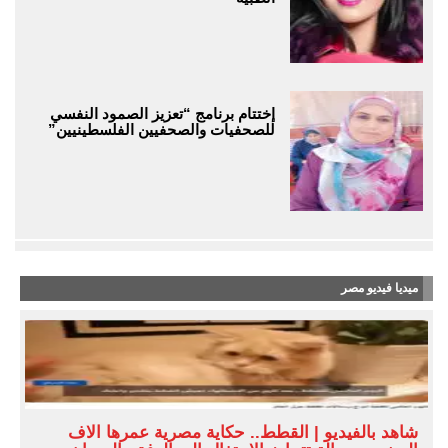
إختتام برنامج “تعزيز الصمود النفسي
للصحفيات والصحفيين الفلسطينيين”
ميديا فيديو مصر
شاهد بالفيديو | القطط.. حكاية مصرية عمرها آلاف