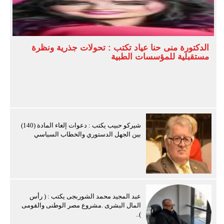
الدكتورة منى حنا عياد تكتب : تحولات جذرية ونظرة
مستقبلية للمؤسسات الطبية
شيركو حبيب يكتب : دعوات إلغاء المادة (140)
بين الجهل الدستوري والخطاب السياسي
عبد المجيد محمد الشوربجى يكتب : ( رأس
المال البشرى .مشروع مصر الوطنى والقومى
)..