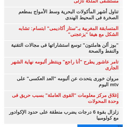
مستشفى الملكة نازلى
تناول أشهر المأكولات البحرية وسط الأمواج بمطعم
الصخرة فى المحيط الهندى
المتسابقة المغربية بـ"ستار أكاديمى" ابتسام: تشابه
الشكل مع هيفا "يزعجنى"
"بوز ألن هاملتون" توسع استشاراتها فى مجالات التقنية
والنفط والصحة
تامر عاشور يطرح "أنا راجع" وينتظر ألبومه نهاية الشهر
الجارى
مروان خورى يتحدث عن ألبومه "العد العكسى" على
mtv اليوم
إغلاق مركز معلومات "القوى العاملة" بسبب حريق فى
وحدة المحولات
زلزال بقوة 6 درجات يضرب منطقة على حدود الإكوادور
مع كولومبيا
33
+