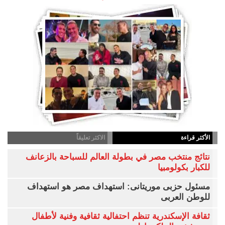
الأكثر قراءة
الاكثر تعليقاً
نتائج منتخب مصر في بطولة العالم للسباحة بالزعانف
للكبار بكولومبيا
مسئول حزبى موريتانى: استهداف مصر هو استهداف
للوطن العربى
ثقافة الإسكندرية تنظم احتفالية ثقافية وفنية لأطفال