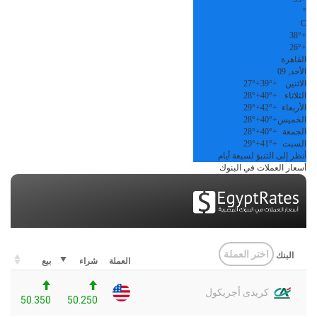
°
C
38°
+
26°
+
القاهرة
الأحد, 09
الاثنين
+
39°
+
27°
الثلاثاء
+
40°
+
28°
الأربعاء
+
42°
+
29°
الخميس
+
40°
+
28°
الجمعة
+
40°
+
28°
السبت
+
41°
+
29°
أنظر إلى التنبؤ لسبعة أيام
أسعار العملات في البنوك