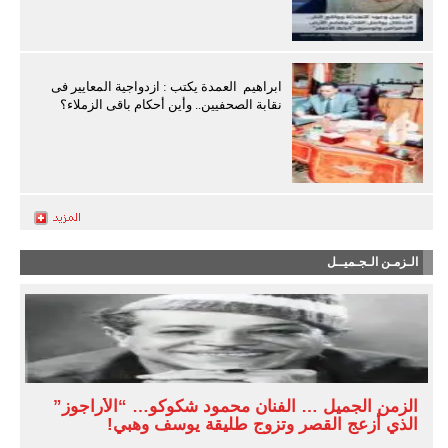
ابراهيم العمدة يكتب : ازدواجية المعايير فى
نقابة الصحفيين.. وأين أحكام باقى الزملاء؟
الـزمـن الـجـميــل
الزمن الجميل … الفنان محمود شكوكو… “الأراجوز”
الذي أزعج القصر وتزوج طليقة يوسف وهبي!