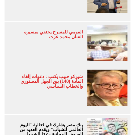
القومي للمسرح يحتفي بمسيرة
الفنان محمد عزت
شيركو حبيب يكتب : دعوات إلغاء
المادة (140) بين الجهل الدستوري
والخطاب السياسي
بنك مصر يشارك في فعالية “اليوم
العالمي للشباب” ويقدم العديد من
العروض المجانية دعمًا للشمول