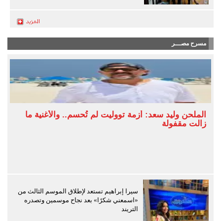
مسرح مصـــر
الملحن وليد سعد: أزمة تووليت لم تُحسم.. والأغنية ما
زالت مقفولة
سيرا إبراهيم تستعد لإطلاق الموسم الثالث من
«اسمعني شكرًا» بعد نجاح موسمين وتصدره
التريند