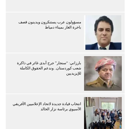
مسؤولون عرب يستنكرون ويدينون قصف
باخرة الغاز بميناء دمياط
بارزاني: “سنجار” جرح أبدى غائر في ذاكرة
شعب كوردستان.. وندعم الحقوق الكاملة
للإيزيديين
انتخاب قيادة جديدة لاتحاد الإعلاميين الأفريقي
الآسيوي برئاسة نزار الخالد