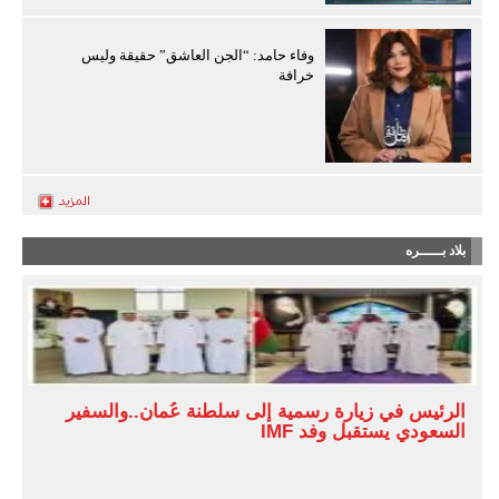
وفاء حامد: “الجن العاشق” حقيقة وليس
خرافة
بلاد بـــــره
الرئيس في زيارة رسمية إلى سلطنة عُمان..والسفير
السعودي يستقبل وفد IMF