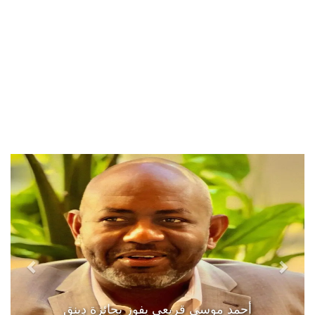
أحمد موسى قريعي يفوز بجائزة دينق