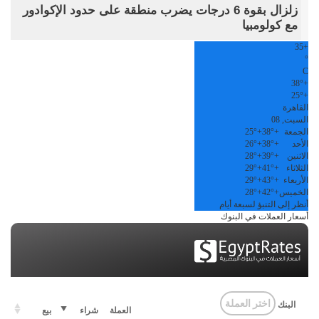
زلزال بقوة 6 درجات يضرب منطقة على حدود الإكوادور
مع كولومبيا
35
+
°
C
38°
+
25°
+
القاهرة
السبت, 08
الجمعة
+
38°
+
25°
الأحد
+
38°
+
26°
الاثنين
+
39°
+
28°
الثلاثاء
+
41°
+
29°
الأربعاء
+
43°
+
29°
الخميس
+
42°
+
28°
أنظر إلى التنبؤ لسبعة أيام
أسعار العملات في البنوك