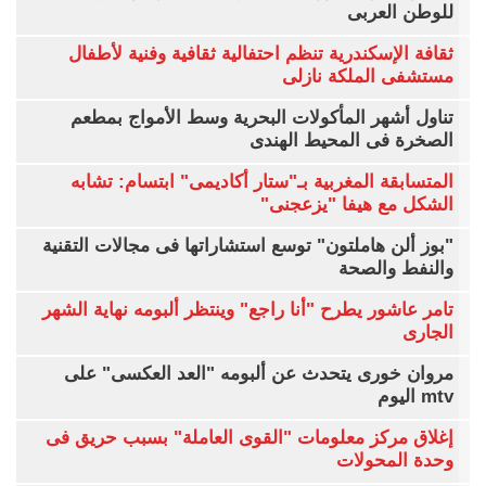
للوطن العربى
ثقافة الإسكندرية تنظم احتفالية ثقافية وفنية لأطفال
مستشفى الملكة نازلى
تناول أشهر المأكولات البحرية وسط الأمواج بمطعم
الصخرة فى المحيط الهندى
المتسابقة المغربية بـ"ستار أكاديمى" ابتسام: تشابه
الشكل مع هيفا "يزعجنى"
"بوز ألن هاملتون" توسع استشاراتها فى مجالات التقنية
والنفط والصحة
تامر عاشور يطرح "أنا راجع" وينتظر ألبومه نهاية الشهر
الجارى
مروان خورى يتحدث عن ألبومه "العد العكسى" على
mtv اليوم
إغلاق مركز معلومات "القوى العاملة" بسبب حريق فى
وحدة المحولات