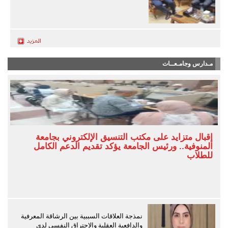
مـدارس وجامـعــات
إقبال متزايد على مكتب التنسيق الإلكتروني بجامعة
المنوفية.. ورئيس الجامعة يؤكد تقديم الدعم الكامل
للطلاب
نمذجة العلاقات السببية بين الرشاقة المعرفية
والدافعية العقلية والاحتراق النفسي لدى