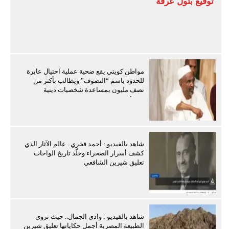
توقيع بتول عرفة
مواطن كويتي يقع ضحية عملية احتيال عابرة
للحدود باسم “التصوف” ويطالب بأكثر من
نصف مليون بمساعدة شخصيات دينية
سودانية
شاهد بالفيديو : أحمد فخري.. عالم الآثار الذي
كشف أسرار الصحراء وخلّد تاريخ الواحات
تعليق شيرين الشافعي
شاهد بالفيديو : وادي الجمال.. حيث تروي
الطبيعة المصرية أجمل حكاياتها تعليق شيرين