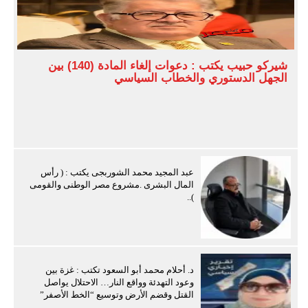
شيركو حبيب يكتب : دعوات إلغاء المادة (140) بين
الجهل الدستوري والخطاب السياسي
عبد المجيد محمد الشوربجى يكتب : ( رأس
المال البشرى .مشروع مصر الوطنى والقومى
)..
د. أحلام محمد أبو السعود تكتب : غزة بين
وعود التهدئة وواقع النار… الاحتلال يواصل
القتل وقضم الأرض وتوسيع “الخط الأصفر”