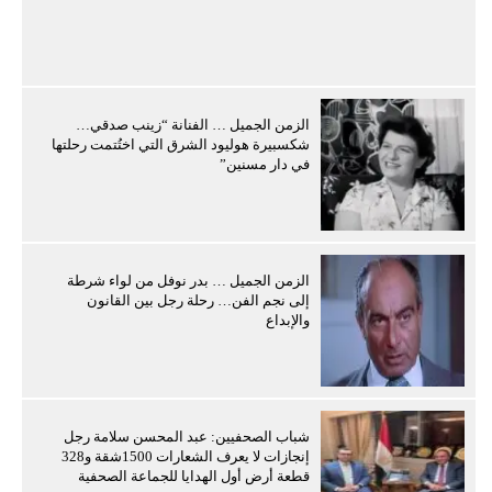
الزمن الجميل … الفنانة “زينب صدقي…
شكسبيرة هوليود الشرق التي اختُتمت رحلتها
في دار مسنين”
الزمن الجميل … بدر نوفل من لواء شرطة
إلى نجم الفن… رحلة رجل بين القانون
والإبداع
شباب الصحفيين: عبد المحسن سلامة رجل
إنجازات لا يعرف الشعارات 1500شقة و328
قطعة أرض أول الهدايا للجماعة الصحفية