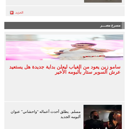
مسرح مصـــر
سامو زين يعود من الغياب ليعلن بداية جديدة هل يستعيد
عرش السوبر ستار بألبومه الأخير
مسلم.. يطلق أحدث أعماله “واحشاني” عنوان
ألبومه الجديد