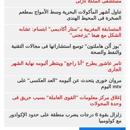
مستشفى الملكة نازلى
تناول أشهر المأكولات البحرية وسط الأمواج بمطعم
الصخرة فى المحيط الهندى
المتسابقة المغربية بـ"ستار أكاديمى" ابتسام: تشابه
الشكل مع هيفا "يزعجنى"
"بوز ألن هاملتون" توسع استشاراتها فى مجالات التقنية
والنفط والصحة
تامر عاشور يطرح "أنا راجع" وينتظر ألبومه نهاية الشهر
الجارى
مروان خورى يتحدث عن ألبومه "العد العكسى" على
mtv اليوم
إغلاق مركز معلومات "القوى العاملة" بسبب حريق فى
وحدة المحولات
زلزال بقوة 6 درجات يضرب منطقة على حدود الإكوادور
مع كولومبيا
34
+