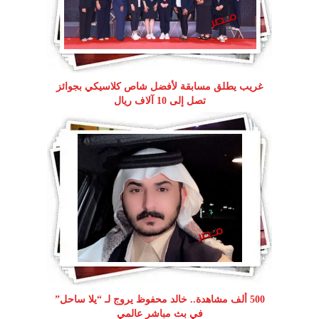
غريب يطلق مسابقة لأفضل شاص كلاسيكي بجوائز
تصل إلى 10 آلاف ريال
500 ألف مشاهدة.. خالد محفوظ يروج لـ “يلا ساحل”
في بث مباشر عالمي