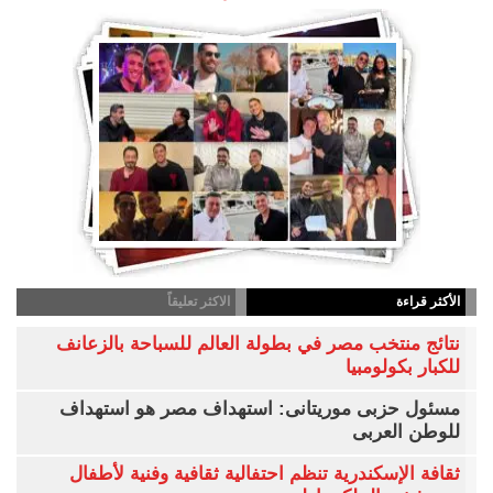
الأكثر قراءة
الاكثر تعليقاً
نتائج منتخب مصر في بطولة العالم للسباحة بالزعانف
للكبار بكولومبيا
مسئول حزبى موريتانى: استهداف مصر هو استهداف
للوطن العربى
ثقافة الإسكندرية تنظم احتفالية ثقافية وفنية لأطفال