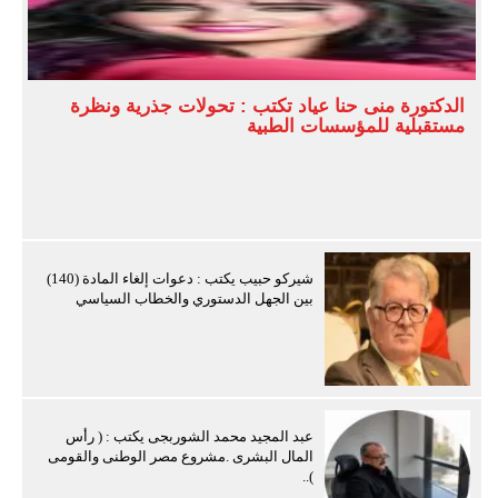
الدكتورة منى حنا عياد تكتب : تحولات جذرية ونظرة
مستقبلية للمؤسسات الطبية
شيركو حبيب يكتب : دعوات إلغاء المادة (140)
بين الجهل الدستوري والخطاب السياسي
عبد المجيد محمد الشوربجى يكتب : ( رأس
المال البشرى .مشروع مصر الوطنى والقومى
)..