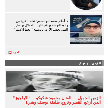
د. أحلام محمد أبو السعود تكتب : غزة بين
وعود التهدئة وواقع النار… الاحتلال يواصل
القتل وقضم الأرض وتوسيع “الخط الأصفر”
الـزمـن الـجـميــل
الزمن الجميل … الفنان محمود شكوكو… “الأراجوز”
الذي أزعج القصر وتزوج طليقة يوسف وهبي!