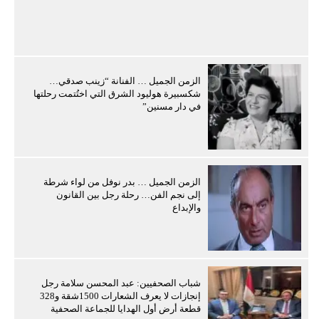
الزمن الجميل … الفنانة “زينب صدقي…
شكسبيرة هوليود الشرق التي اختُتمت رحلتها
في دار مسنين”
الزمن الجميل … بدر نوفل من لواء شرطة
إلى نجم الفن… رحلة رجل بين القانون
والإبداع
شباب الصحفيين: عبد المحسن سلامة رجل
إنجازات لا يعرف الشعارات 1500شقة و328
قطعة أرض أول الهدايا للجماعة الصحفية