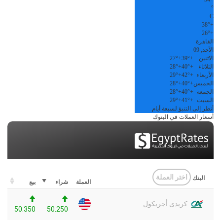
°
C
38°
+
26°
+
القاهرة
الأحد, 09
الاثنين
+
39°
+
27°
الثلاثاء
+
40°
+
28°
الأربعاء
+
42°
+
29°
الخميس
+
40°
+
28°
الجمعة
+
40°
+
28°
السبت
+
41°
+
29°
أنظر إلى التنبؤ لسبعة أيام
أسعار العملات في البنوك