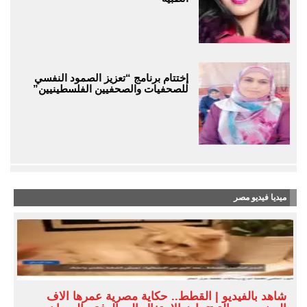
إختتام برنامج “تعزيز الصمود النفسي
للصحفيات والصحفيين الفلسطينيين”
ميديا فيديو مصر
شاهد بالفيديو | القطط.. حكاية مصرية عمرها آلاف