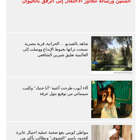
السنين ورسالة تتجاوز الاحتفال إلى الرفق بالحيوان
شاهد بالفيديو … الحرانية..قرية مصرية
نسجت تراثها بخيوط الإبداع ووصلت إلى
العالمية تعليق شيرين الشافعى
آلاء أيوب طرحت أغنية “أنا جنبك” وكليب
سينمائي من توقيع بتول عرفة
مواطن كويتي يقع ضحية عملية احتيال عابرة
للحدود باسم “التصوف” ويطالب بأكثر من