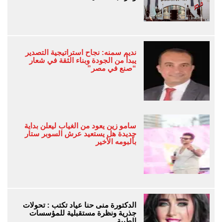
نديم سمنه: نجاح استراتيجية التصدير
يبدأ من الجودة وبناء الثقة في شعار
“صنع في مصر”
سامو زين يعود من الغياب ليعلن بداية
جديدة هل يستعيد عرش السوبر ستار
بألبومه الأخير
الدكتورة منى حنا عياد تكتب : تحولات
جذرية ونظرة مستقبلية للمؤسسات
الطبية