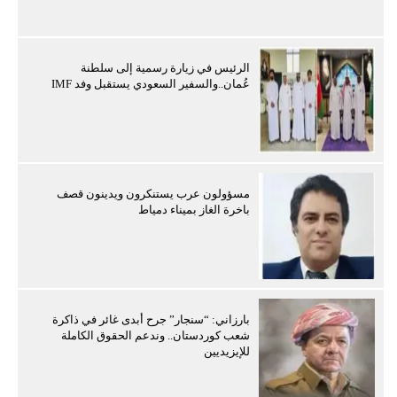
الرئيس في زيارة رسمية إلى سلطنة
عُمان..والسفير السعودي يستقبل وفد IMF
مسؤولون عرب يستنكرون ويدينون قصف
باخرة الغاز بميناء دمياط
بارزاني: “سنجار” جرح أبدى غائر في ذاكرة
شعب كوردستان.. وندعم الحقوق الكاملة
للإيزيديين