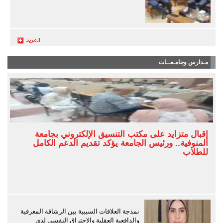
مـدارس وجامـعــات
إقبال متزايد على مكتب التنسيق الإلكتروني بجامعة
المنوفية.. ورئيس الجامعة يؤكد تقديم الدعم الكامل
للطلاب
نمذجة العلاقات السببية بين الرشاقة المعرفية
والدافعية العقلية والاحتراق النفسي لدى