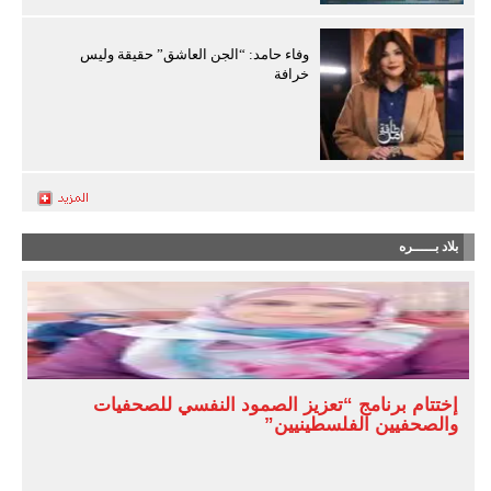
وفاء حامد: “الجن العاشق” حقيقة وليس
خرافة
بلاد بـــــره
إختتام برنامج “تعزيز الصمود النفسي للصحفيات
والصحفيين الفلسطينيين”