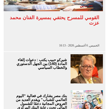
القومي للمسرح يحتفي بمسيرة الفنان محمد
عزت
الخميس, 6 أغسطس 2026 - 16:13
شيركو حبيب يكتب : دعوات إلغاء
المادة (140) بين الجهل الدستوري
والخطاب السياسي
بنك مصر يشارك في فعالية “اليوم
العالمي للشباب” ويقدم العديد من
العروض المجانية دعمًا للشمول
المالي تحت رعاية البنك المركزي