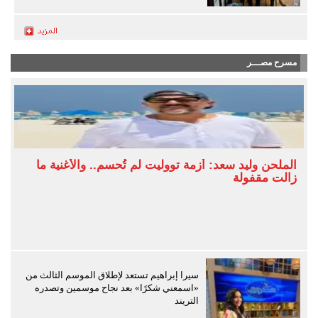
مسرح مصـــر
الملحن وليد سعد: أزمة تووليت لم تُحسم.. والأغنية ما
زالت مقفولة
سيرا إبراهيم تستعد لإطلاق الموسم الثالث من
«اسمعني شكرًا» بعد نجاح موسمين وتصدره
التريند