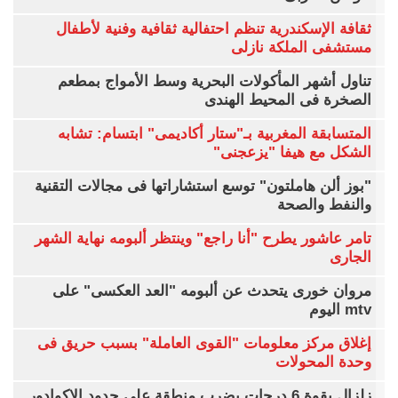
ثقافة الإسكندرية تنظم احتفالية ثقافية وفنية لأطفال
مستشفى الملكة نازلى
تناول أشهر المأكولات البحرية وسط الأمواج بمطعم
الصخرة فى المحيط الهندى
المتسابقة المغربية بـ"ستار أكاديمى" ابتسام: تشابه
الشكل مع هيفا "يزعجنى"
"بوز ألن هاملتون" توسع استشاراتها فى مجالات التقنية
والنفط والصحة
تامر عاشور يطرح "أنا راجع" وينتظر ألبومه نهاية الشهر
الجارى
مروان خورى يتحدث عن ألبومه "العد العكسى" على
mtv اليوم
إغلاق مركز معلومات "القوى العاملة" بسبب حريق فى
وحدة المحولات
زلزال بقوة 6 درجات يضرب منطقة على حدود الإكوادور