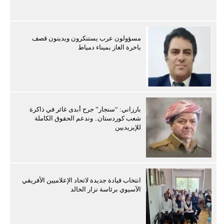
مسؤولون عرب يستنكرون ويدينون قصف
باخرة الغاز بميناء دمياط
بارزاني: “سنجار” جرح أبدى غائر في ذاكرة
شعب كوردستان.. وندعم الحقوق الكاملة
للإيزيديين
انتخاب قيادة جديدة لاتحاد الإعلاميين الأفريقي
الآسيوي برئاسة نزار الخالد