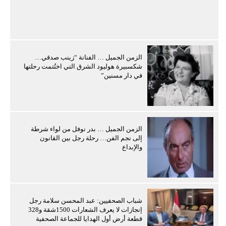
الزمن الجميل … الفنانة “زينب صدقي…
شكسبيرة هوليود الشرق التي اختُتمت رحلتها
في دار مسنين”
الزمن الجميل … بدر نوفل من لواء شرطة
إلى نجم الفن… رحلة رجل بين القانون
والإبداع
شباب الصحفيين: عبد المحسن سلامة رجل
إنجازات لا يعرف الشعارات 1500شقة و328
قطعة أرض أول الهدايا للجماعة الصحفية