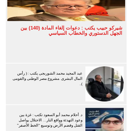
شيركو حبيب يكتب : دعوات إلغاء المادة (140) بين
الجهل الدستوري والخطاب السياسي
عبد المجيد محمد الشوربجى يكتب : ( رأس
المال البشرى .مشروع مصر الوطنى والقومى
)..
د. أحلام محمد أبو السعود تكتب : غزة بين
وعود التهدئة وواقع النار… الاحتلال يواصل
القتل وقضم الأرض وتوسيع “الخط الأصفر”