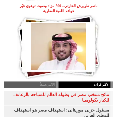
ناصر طويرش الحارثي.. 500 مزاد وصوت توعوي غيّر
قواعد اللعبة العقارية
الأكثر قراءة
الاكثر تعليقاً
نتائج منتخب مصر في بطولة العالم للسباحة بالزعانف
للكبار بكولومبيا
مسئول حزبى موريتانى: استهداف مصر هو استهداف
للوطن العربى