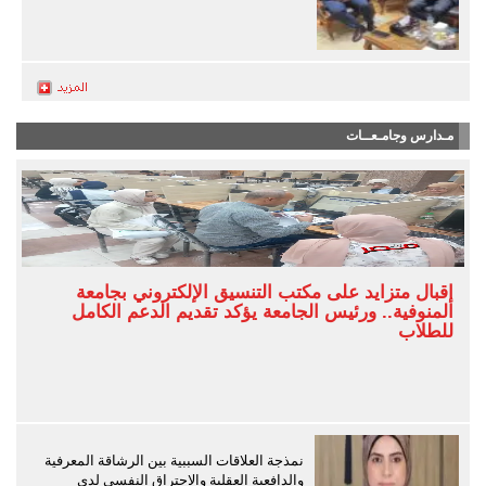
مـدارس وجامـعــات
إقبال متزايد على مكتب التنسيق الإلكتروني بجامعة
المنوفية.. ورئيس الجامعة يؤكد تقديم الدعم الكامل
للطلاب
نمذجة العلاقات السببية بين الرشاقة المعرفية
والدافعية العقلية والاحتراق النفسي لدى