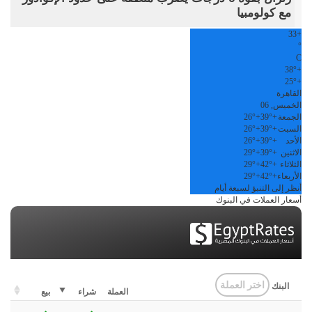
مع كولومبيا
33
+
°
C
38°
+
25°
+
القاهرة
الخميس, 06
الجمعة
+
39°
+
26°
السبت
+
39°
+
26°
الأحد
+
39°
+
26°
الاثنين
+
39°
+
29°
الثلاثاء
+
42°
+
29°
الأربعاء
+
42°
+
29°
أنظر إلى التنبؤ لسبعة أيام
أسعار العملات في البنوك