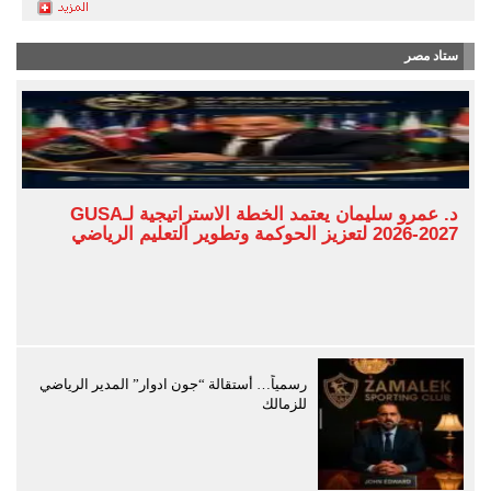
ستاد مصر
د. عمرو سليمان يعتمد الخطة الاستراتيجية لـGUSA
2026-2027 لتعزيز الحوكمة وتطوير التعليم الرياضي
رسمياً… أستقالة “جون ادوار” المدير الرياضي
للزمالك