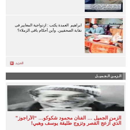
ابراهيم العمدة يكتب : ازدواجية المعايير فى
نقابة الصحفيين.. وأين أحكام باقى الزملاء؟
الـزمـن الـجـميــل
الزمن الجميل … الفنان محمود شكوكو… “الأراجوز”
الذي أزعج القصر وتزوج طليقة يوسف وهبي!