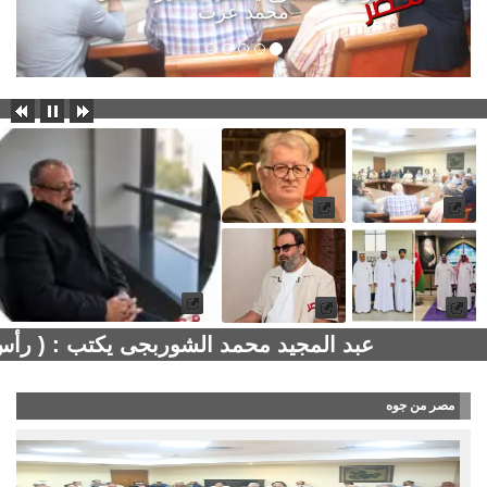
محمد عزت
عبد المجيد محمد الشوربجى يكتب : ( رأس
مصر من جوه