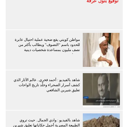
توقيع بتول عرفة
مواطن كويتي يقع ضحية عملية احتيال عابرة
للحدود باسم “التصوف” ويطالب بأكثر من
نصف مليون بمساعدة شخصيات دينية
سودانية
شاهد بالفيديو : أحمد فخري.. عالم الآثار الذي
كشف أسرار الصحراء وخلّد تاريخ الواحات
تعليق شيرين الشافعي
شاهد بالفيديو : وادي الجمال.. حيث تروي
الطبيعة المصرية أجمل حكاياتها تعليق شيرين