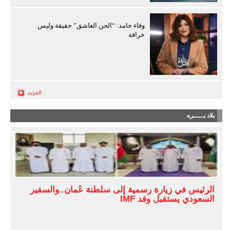
وفاء حامد: “الجن العاشق” حقيقة وليس
خرافة
بلاد بـــــره
الرئيس في زيارة رسمية إلى سلطنة عُمان..والسفير
السعودي يستقبل وفد IMF