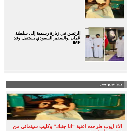
الرئيس في زيارة رسمية إلى سلطنة
عُمان..والسفير السعودي يستقبل وفد
IMF
ميديا فيديو مصر
آلاء أيوب طرحت أغنية “أنا جنبك” وكليب سينمائي من