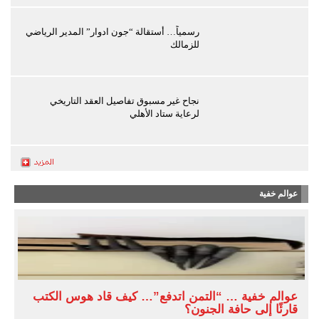
رسمياً… أستقالة “جون ادوار” المدير الرياضي
للزمالك
نجاح غير مسبوق تفاصيل العقد التاريخي
لرعاية ستاد الأهلي
عوالم خفية
عوالم خفية … “التمن اتدفع”… كيف قاد هوس الكتب
قارئًا إلى حافة الجنون؟