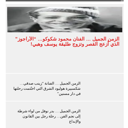
الزمن الجميل … الفنان محمود شكوكو… “الأراجوز”
الذي أزعج القصر وتزوج طليقة يوسف وهبي!
الزمن الجميل … الفنانة “زينب صدقي…
شكسبيرة هوليود الشرق التي اختُتمت رحلتها
في دار مسنين”
الزمن الجميل … بدر نوفل من لواء شرطة
إلى نجم الفن… رحلة رجل بين القانون
والإبداع