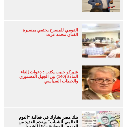
القومي للمسرح يحتفي بمسيرة
الفنان محمد عزت
شيركو حبيب يكتب : دعوات إلغاء
المادة (140) بين الجهل الدستوري
والخطاب السياسي
بنك مصر يشارك في فعالية “اليوم
العالمي للشباب” ويقدم العديد من
العروض المجانية دعمًا للشمول