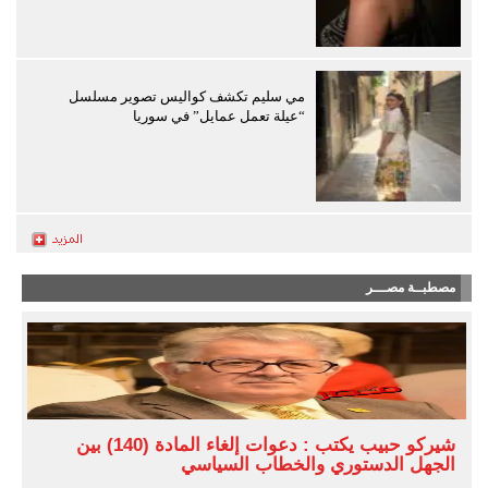
مي سليم تكشف كواليس تصوير مسلسل
“عيلة تعمل عمايل” في سوريا
مصطبــة مصـــر
شيركو حبيب يكتب : دعوات إلغاء المادة (140) بين
الجهل الدستوري والخطاب السياسي