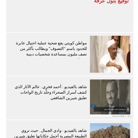
توقيع بتول عرفة
مواطن كويتي يقع ضحية عملية احتيال عابرة
للحدود باسم “التصوف” ويطالب بأكثر من
نصف مليون بمساعدة شخصيات دينية
سودانية
شاهد بالفيديو : أحمد فخري.. عالم الآثار الذي
كشف أسرار الصحراء وخلّد تاريخ الواحات
تعليق شيرين الشافعي
شاهد بالفيديو : وادي الجمال.. حيث تروي
الطبيعة المصرية أجمل حكاياتها تعليق شيرين