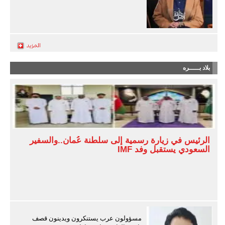
بلاد بـــــره
الرئيس في زيارة رسمية إلى سلطنة عُمان..والسفير
السعودي يستقبل وفد IMF
مسؤولون عرب يستنكرون ويدينون قصف