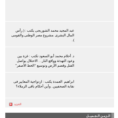
عبد المجيد محمد الشوربجى يكتب : ( رأس
المال البشرى .مشروع مصر الوطنى والقومى
)..
د. أحلام محمد أبو السعود تكتب : غزة بين
وعود التهدئة وواقع النار… الاحتلال يواصل
القتل وقضم الأرض وتوسيع “الخط الأصفر”
ابراهيم العمدة يكتب : ازدواجية المعايير فى
نقابة الصحفيين.. وأين أحكام باقى الزملاء؟
الـزمـن الـجـميــل