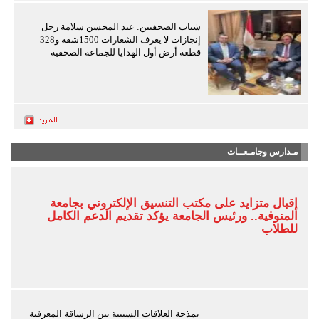
شباب الصحفيين: عبد المحسن سلامة رجل
إنجازات لا يعرف الشعارات 1500شقة و328
قطعة أرض أول الهدايا للجماعة الصحفية
مـدارس وجامـعــات
إقبال متزايد على مكتب التنسيق الإلكتروني بجامعة
المنوفية.. ورئيس الجامعة يؤكد تقديم الدعم الكامل
للطلاب
نمذجة العلاقات السببية بين الرشاقة المعرفية