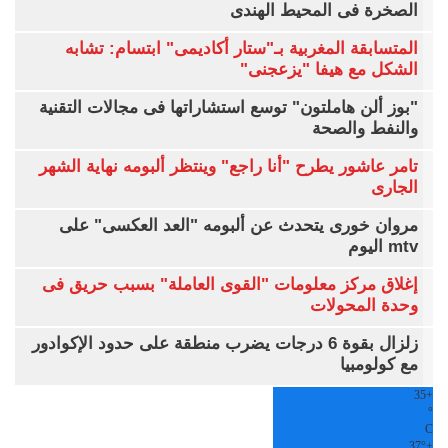
الصخرة فى المحيط الهندى
المتسابقة المغربية بـ"ستار أكاديمى" ابتسام: تشابه
الشكل مع هيفا "يزعجنى"
"بوز ألن هاملتون" توسع استشاراتها فى مجالات التقنية
والنفط والصحة
تامر عاشور يطرح "أنا راجع" وينتظر ألبومه نهاية الشهر
الجارى
مروان خورى يتحدث عن ألبومه "العد العكسى" على
mtv اليوم
إغلاق مركز معلومات "القوى العاملة" بسبب حريق فى
وحدة المحولات
زلزال بقوة 6 درجات يضرب منطقة على حدود الإكوادور
مع كولومبيا
35
+
°
C
37°
+