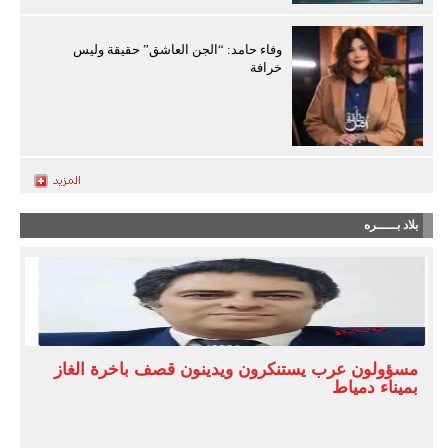
وفاء حامد: “الجن العاشق” حقيقة وليس
خرافة
بلاد بـــــره
مسؤولون عرب يستنكرون ويدينون قصف باخرة الغاز
بميناء دمياط