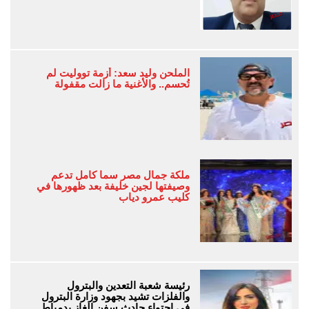
الملحن وليد سعد: أزمة تووليت لم
تُحسم.. والأغنية ما زالت مقفولة
ملكة جمال مصر سما كامل تدعم
وصيفتها لجين خليفة بعد ظهورها في
كليب عمرو دياب
رئيسة شعبة التعدين والبترول
والفلزات تشيد بجهود وزارة البترول
في احتواء حادث سفن الغاز بدمياط