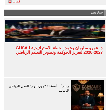
ستاد مصر
د. عمرو سليمان يعتمد الخطة الاستراتيجية لـGUSA
2026-2027 لتعزيز الحوكمة وتطوير التعليم الرياضي
رسمياً… أستقالة “جون ادوار” المدير الرياضي
للزمالك