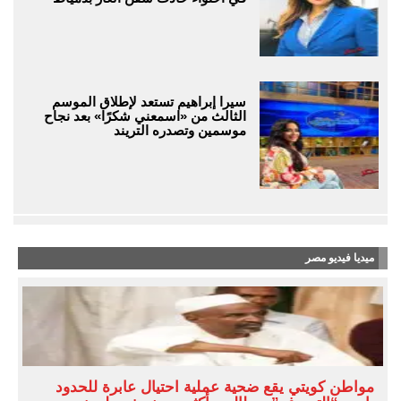
سيرا إبراهيم تستعد لإطلاق الموسم
الثالث من «اسمعني شكرًا» بعد نجاح
موسمين وتصدره التريند
ميديا فيديو مصر
مواطن كويتي يقع ضحية عملية احتيال عابرة للحدود