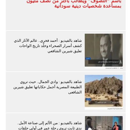
باسم “التصوف” ويطالب بأكثر من نصف مليون
بمساعدة شخصيات دينية سودانية
شاهد بالفيديو : أحمد فخري.. عالم الآثار الذي
كشف أسرار الصحراء وخلّد تاريخ الواحات
تعليق شيرين الشافعي
شاهد بالفيديو : وادي الجمال.. حيث تروي
الطبيعة المصرية أجمل حكاياتها تعليق شيرين
الشافعى
شاهد بالفيديو : من الألم إلى صناعة الأمل..
ندى ثابت تروي رحلة عمر في أولى حلقات