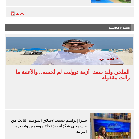
مسرح مصـــر
الملحن وليد سعد: أزمة تووليت لم تُحسم.. والأغنية ما
زالت مقفولة
سيرا إبراهيم تستعد لإطلاق الموسم الثالث من
«اسمعني شكرًا» بعد نجاح موسمين وتصدره
التريند