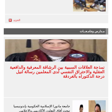
مـدارس وجامـعــات
نمذجة العلاقات السببية بين الرشاقة المعرفية والدافعية
العقلية والاحتراق النفسي لدى المعلمين رسالة لنيل
درجة الدكتوراه بالغردقة
جامعة مادورا الإسلامية الحكومية بإندونيسيا
تبحث آفاق التعاون الأكاديمي والإعلامي