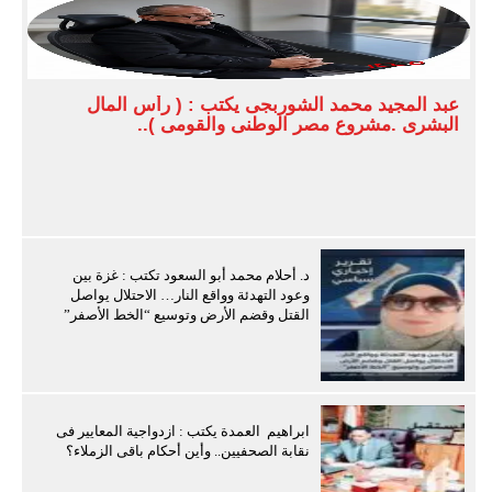
عبد المجيد محمد الشوربجى يكتب : ( رأس المال
البشرى .مشروع مصر الوطنى والقومى )..
د. أحلام محمد أبو السعود تكتب : غزة بين
وعود التهدئة وواقع النار… الاحتلال يواصل
القتل وقضم الأرض وتوسيع “الخط الأصفر”
ابراهيم العمدة يكتب : ازدواجية المعايير فى
نقابة الصحفيين.. وأين أحكام باقى الزملاء؟