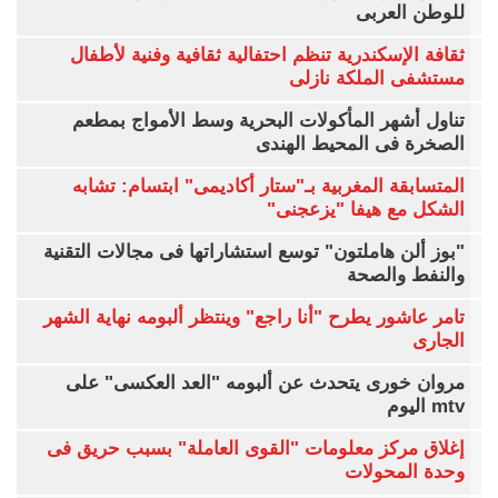
للوطن العربى
ثقافة الإسكندرية تنظم احتفالية ثقافية وفنية لأطفال
مستشفى الملكة نازلى
تناول أشهر المأكولات البحرية وسط الأمواج بمطعم
الصخرة فى المحيط الهندى
المتسابقة المغربية بـ"ستار أكاديمى" ابتسام: تشابه
الشكل مع هيفا "يزعجنى"
"بوز ألن هاملتون" توسع استشاراتها فى مجالات التقنية
والنفط والصحة
تامر عاشور يطرح "أنا راجع" وينتظر ألبومه نهاية الشهر
الجارى
مروان خورى يتحدث عن ألبومه "العد العكسى" على
mtv اليوم
إغلاق مركز معلومات "القوى العاملة" بسبب حريق فى
وحدة المحولات