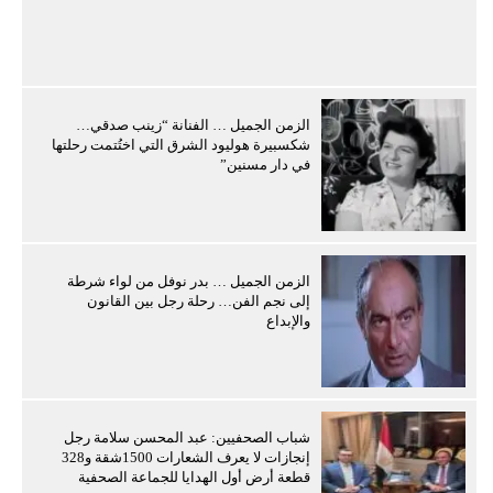
الزمن الجميل … الفنانة “زينب صدقي…
شكسبيرة هوليود الشرق التي اختُتمت رحلتها
في دار مسنين”
الزمن الجميل … بدر نوفل من لواء شرطة
إلى نجم الفن… رحلة رجل بين القانون
والإبداع
شباب الصحفيين: عبد المحسن سلامة رجل
إنجازات لا يعرف الشعارات 1500شقة و328
قطعة أرض أول الهدايا للجماعة الصحفية