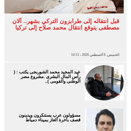
قبل انتقاله إلى طرابزون التركي بشهر.. آلان
مصطفى يتوقع انتقال محمد صلاح إلى تركيا
الخميس, 6 أغسطس 2026 - 14:13
عبد المجيد محمد الشوربجى يكتب : (
رأس المال البشرى .مشروع مصر
الوطنى والقومى )..
مسؤولون عرب يستنكرون ويدينون
قصف باخرة الغاز بميناء دمياط