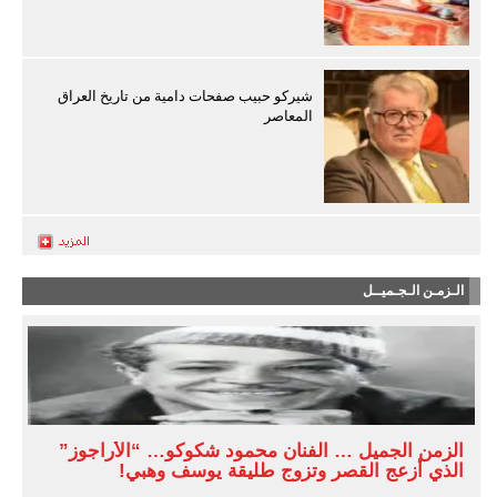
شيركو حبيب صفحات دامية من تاريخ العراق
المعاصر
الـزمـن الـجـميــل
الزمن الجميل … الفنان محمود شكوكو… “الأراجوز”
الذي أزعج القصر وتزوج طليقة يوسف وهبي!