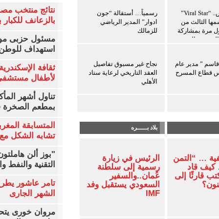
ين
نتائج منتخب مصر
8 أغسطس.. “Viral Star”
رسمياً… أستقالة “جون
بالزعانف للكبار ب
ها الثالث من
ادوار” المدير الرياضي
ول مرة بمشاركة
للزمالك
مسئول حزبى مور
المحتوى العرب
استهداف للوطن 
 قاسم ” مدير عام
نجاح غير مسبوق تفاصيل
ثقافة الإسكندرية 
س قطاع المسرح
العقد التاريخي لرعاية ستاد
لأطفال مستشفى 
الأهلي
تناول أشهر المأك
بمطعم الصخرة ف
المتسابقة المغرب
بلاد بـــــره
تشابه الشكل مع 
"بوز ألن هاملتو
ية … “التمن
الرئيس في زيارة
التقنية والنفط و
كيف قاد
رسمية إلى سلطنة
ب قارئًا إلى
عُمان..والسفير
تامر عاشور يطرح 
نون؟
السعودي يستقبل وفد
IMF
الشهر الجارى
مروان خورى يتح