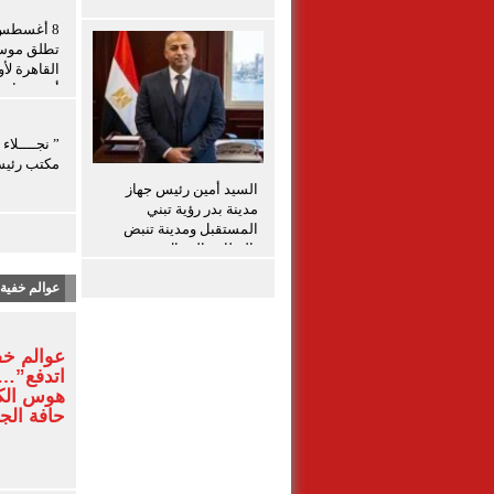
الفلسطيني
تطلق موسم
القاهرة لأ
أبرز صناع 
” نجــــلاء
مكتب رئي
السيد أمين رئيس جهاز
مدينة بدر رؤية تبني
المستقبل ومدينة تنبض
بالنظام والجمال
عوالم خفية
عوالم خف
اتدفع”… 
هوس الكت
حافة الج