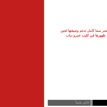
ر سما كامل تدعم وصيفتها لجين
د ظهورها في كليب عمرو دياب
الاكثر تعليقاً