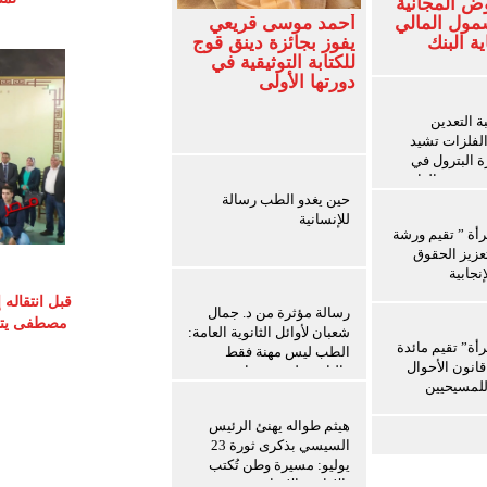
ض المجانية
شمول المالي
أحمد موسى قريعي
ة البنك
يفوز بجائزة دينق قوج
للكتابة التوثيقية في
دورتها الأولى
 التعدين
الفلزات تشيد
ة البترول في
ث سفن الغاز
حين يغدو الطب رسالة
للإنسانية
رأة ” تقيم ورشة
عزيز الحقوق
نجابية
قبل انتقاله
رسالة مؤثرة من د. جمال
مصطفى يتوق
شعبان لأوائل الثانوية العامة:
رأة” تقيم مائدة
الطب ليس مهنة فقط
انون الأحوال
والثانوية ليست نهاية
لمسيحيين
المطاف
هيثم طواله يهنئ الرئيس
السيسي بذكرى ثورة 23
يوليو: مسيرة وطن تُكتب
بالإرادة والإنجاز