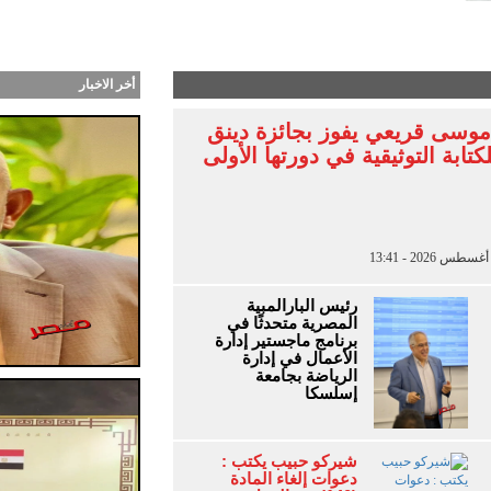
ب طرحت أغنية “أنا جنبك” وكليب سينمائي من توقيع بت
أخر الاخبار
موسى قريعي يفوز بجائزة دينق
كتابة التوثيقية في دورتها الأولى
رئيس البارالمبية
المصرية متحدثًا في
برنامج ماجستير إدارة
الأعمال في إدارة
الرياضة بجامعة
إسلسكا
شيركو حبيب يكتب :
دعوات إلغاء المادة