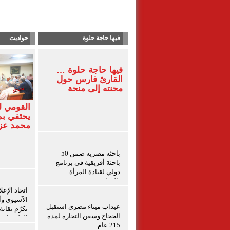
فيها حاجة حلوة
حواديت
فيها حاجة حلوة …
القارئ فارس حول
محنته إلى منحة
القومي 
يحتفي بم
محمد ع
باحثة مصرية ضمن 50
باحثة أفريقية في برنامج
دولي لقيادة المرأة
بالزراعة
اتحاد الإعل
الآسيوي وأم
عيذاب ميناء مصرى استقبل
يكرّم نقاب
الحجاج وسفن التجارة لمدة
الفلسطينيي
215 عام
برامج التد