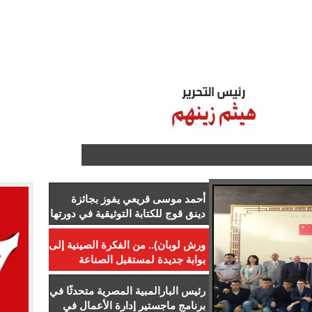
ـر
ستاد مصر
الـزمـن الـجـميــل
اتصل بنا
للإعلان
من نح
أحمد موسى قريعي يفوز بجائزة
دينق قوج للكتابة التوثيقية في دورتها
الأولى
ورش لوبان).. من الفكرة الصينية إلى
بوابة جديدة لمستقبل الصناعة
المصرية
رئيس البارالمبية المصرية متحدثًا في
برنامج ماجستير إدارة الأعمال في