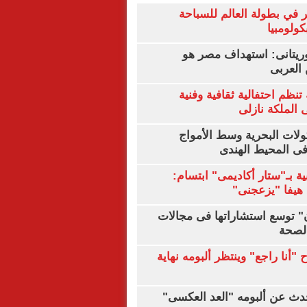
 في بطولة العالم للسباحة
كولومبيا
يتانى: استهداف مصر هو
العربى
تنظم احتفالية ثقافية وفنية
الملكة نازلى
ولات البحرية وسط الأمواج
ى المحيط الهندى
ية بـ"ستار أكاديمى" ابتسام:
هيفا "يزعجنى"
ن" توسع استشاراتها فى مجالات
الصحة
"أنا راجع" وينتظر ألبومه نهاية
دث عن ألبومه "العد العكسى"