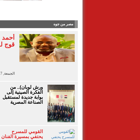
آلاء أيو
مصر من جوه
أحمد 
قوج لل
الجمعة, 7 أغسطس 2026 - 13:41
ورش لوبان).. من
الفكرة الصينية إلى
بوابة جديدة لمستقبل
الصناعة المصرية
القومي للمسرح
يحتفي بمسيرة الفنان