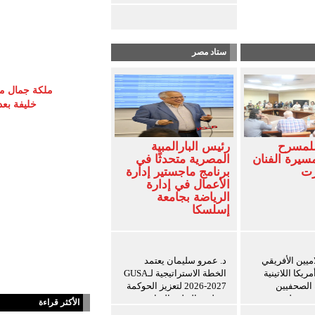
ستاد مصر
ملكة جمال مص
خليفة بع
للمسرح
رئيس البارالمبية
سيرة الفنان
المصرية متحدثًا في
زت
برنامج ماجستير إدارة
الأعمال في إدارة
الرياضة بجامعة
إسلسكا
اميين الأفريقي
د. عمرو سليمان يعتمد
ريكا اللاتينية
الخطة الاستراتيجية لـGUSA
ة الصحفيين
2026-2027 لتعزيز الحوكمة
ن ويعلن توسيع
وتطوير التعليم الرياضي
الأكثر قراءة
ريب للإعلاميين