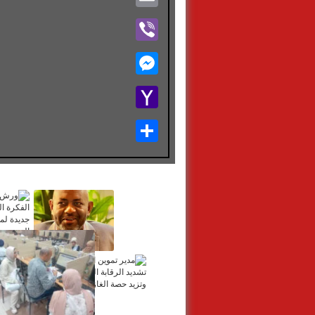
Viber
Messenger
Yahoo
Mail
Share