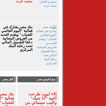
محمد عزت
بنك مصر يشارك في
فعالية “اليوم العالمي
للشباب” ويقدم العديد
من العروض المجانية
دعمًا للشمول المالي
تحت رعاية البنك
المركزي
ميديا فيديو مصر
أهل مصر
آلاء أيوب طرحت
بنك مصر
أغنية “أنا جنبك”
فعالية “ا
وكليب سينمائي من
للشباب” 