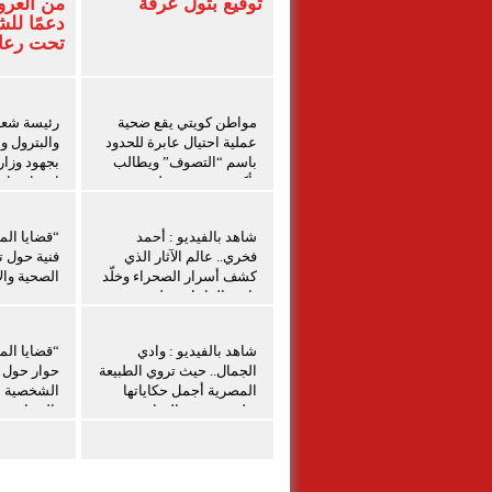
توقيع بتول عرفة
من العرو
دعمًا لل
تحت رعاي
المركزي
مواطن كويتي يقع ضحية
رئيسة شعبة
عملية احتيال عابرة للحدود
والبترول و
باسم “التصوف” ويطالب
بجهود وزار
بأكثر من نصف مليون
احتواء حاد
بمساعدة شخصيات دينية
بدمياط
سودانية
شاهد بالفيديو : أحمد
“قضايا الم
فخري.. عالم الآثار الذي
فنية حول ت
كشف أسرار الصحراء وخلّد
الصحية والإ
تاريخ الواحات تعليق شيرين
الشافعي
شاهد بالفيديو : وادي
“قضايا الم
الجمال.. حيث تروي الطبيعة
حوار حول ق
المصرية أجمل حكاياتها
الشخصية ل
تعليق شيرين الشافعى
بالمنيا