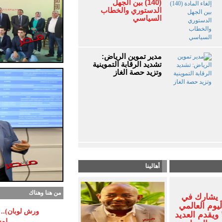
(140) بين الجهل
الدستوري والخطاب
السياسي
مدير تموين الرياض:
تشديد الرقابة التموينية
وتزيد حصة الغاز
أهالينا
من هنا وهناك
 يشارك في
ليوم العالمي
ورش لوبان).. م
ويقدم العديد
لمس