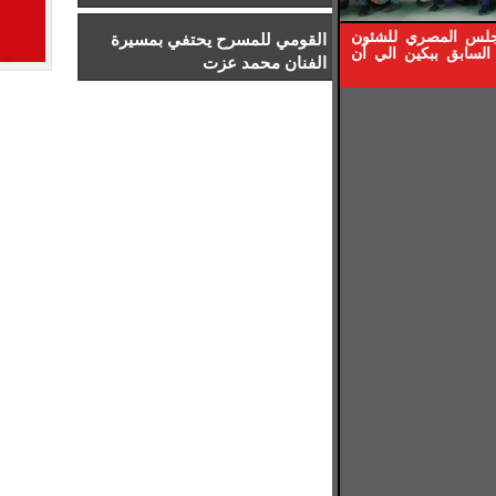
إدارة الرياضة بجامعة إسلسكا
جلس المصري للشئون
القومي للمسرح يحتفي بمسيرة
السابق ببكين الي أن
الفنان محمد عزت