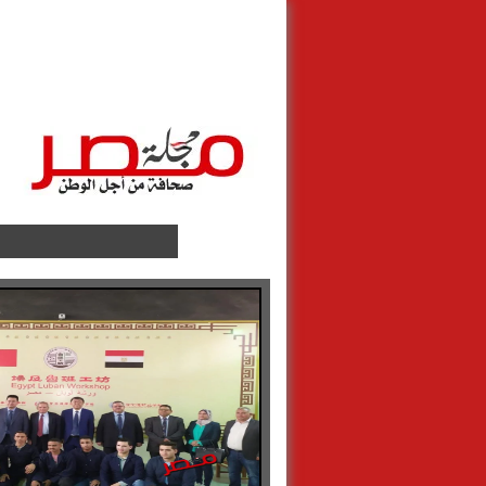
الرئيسية
أهالينا
مصطبــة مصــ