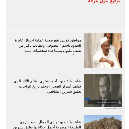
توقيع بتول عرفة
مواطن كويتي يقع ضحية عملية احتيال عابرة
للحدود باسم “التصوف” ويطالب بأكثر من
نصف مليون بمساعدة شخصيات دينية
سودانية
شاهد بالفيديو : أحمد فخري.. عالم الآثار الذي
كشف أسرار الصحراء وخلّد تاريخ الواحات
تعليق شيرين الشافعي
شاهد بالفيديو : وادي الجمال.. حيث تروي
الطبيعة المصرية أجمل حكاياتها تعليق شيرين