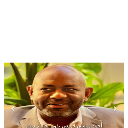
أحمد موسى قريعي يفوز بجائزة دينق