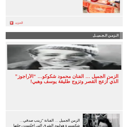
الـزمـن الـجـميــل
الزمن الجميل … الفنان محمود شكوكو… “الأراجوز”
الذي أزعج القصر وتزوج طليقة يوسف وهبي!
الزمن الجميل … الفنانة “زينب صدقي…
شكسبيرة هوليود الشرق التي اختُتمت رحلتها