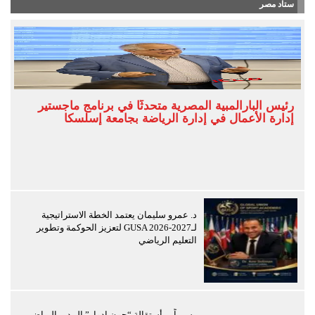
ستاد مصر
رئيس البارالمبية المصرية متحدثًا في برنامج ماجستير
إدارة الأعمال في إدارة الرياضة بجامعة إسلسكا
د. عمرو سليمان يعتمد الخطة الاستراتيجية
لـGUSA 2026-2027 لتعزيز الحوكمة وتطوير
التعليم الرياضي
رسمياً… أستقالة “جون ادوار” المدير الرياضي