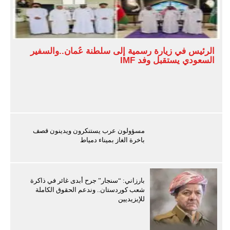
الرئيس في زيارة رسمية إلى سلطنة عُمان..والسفير
السعودي يستقبل وفد IMF
مسؤولون عرب يستنكرون ويدينون قصف
باخرة الغاز بميناء دمياط
بارزاني: “سنجار” جرح أبدى غائر في ذاكرة
شعب كوردستان.. وندعم الحقوق الكاملة
للإيزيديين