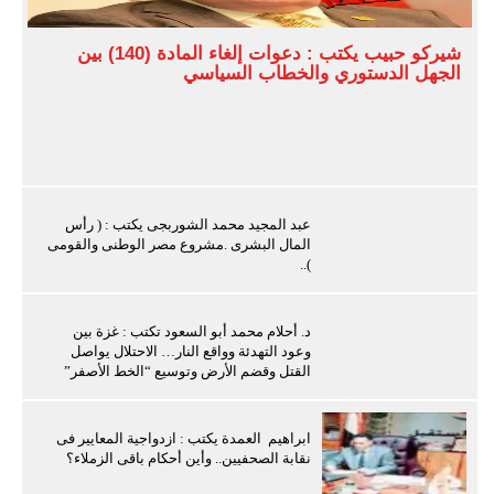
شيركو حبيب يكتب : دعوات إلغاء المادة (140) بين
الجهل الدستوري والخطاب السياسي
عبد المجيد محمد الشوربجى يكتب : ( رأس
المال البشرى .مشروع مصر الوطنى والقومى
)..
د. أحلام محمد أبو السعود تكتب : غزة بين
وعود التهدئة وواقع النار… الاحتلال يواصل
القتل وقضم الأرض وتوسيع “الخط الأصفر”
ابراهيم العمدة يكتب : ازدواجية المعايير فى
نقابة الصحفيين.. وأين أحكام باقى الزملاء؟