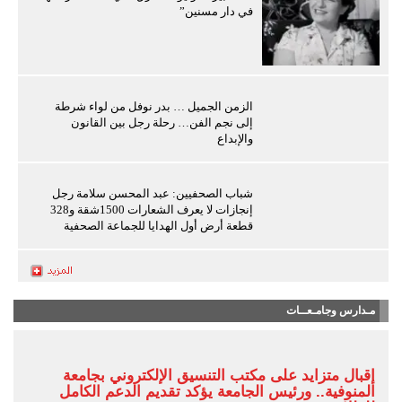
في دار مسنين”
الزمن الجميل … بدر نوفل من لواء شرطة
إلى نجم الفن… رحلة رجل بين القانون
والإبداع
شباب الصحفيين: عبد المحسن سلامة رجل
إنجازات لا يعرف الشعارات 1500شقة و328
قطعة أرض أول الهدايا للجماعة الصحفية
مـدارس وجامـعــات
إقبال متزايد على مكتب التنسيق الإلكتروني بجامعة
المنوفية.. ورئيس الجامعة يؤكد تقديم الدعم الكامل