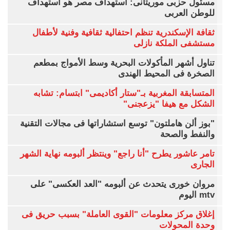
مسئول حزبى موريتانى: استهداف مصر هو استهداف
للوطن العربى
ثقافة الإسكندرية تنظم احتفالية ثقافية وفنية لأطفال
مستشفى الملكة نازلى
تناول أشهر المأكولات البحرية وسط الأمواج بمطعم
الصخرة فى المحيط الهندى
المتسابقة المغربية بـ"ستار أكاديمى" ابتسام: تشابه
الشكل مع هيفا "يزعجنى"
"بوز ألن هاملتون" توسع استشاراتها فى مجالات التقنية
والنفط والصحة
تامر عاشور يطرح "أنا راجع" وينتظر ألبومه نهاية الشهر
الجارى
مروان خورى يتحدث عن ألبومه "العد العكسى" على
mtv اليوم
إغلاق مركز معلومات "القوى العاملة" بسبب حريق فى
وحدة المحولات