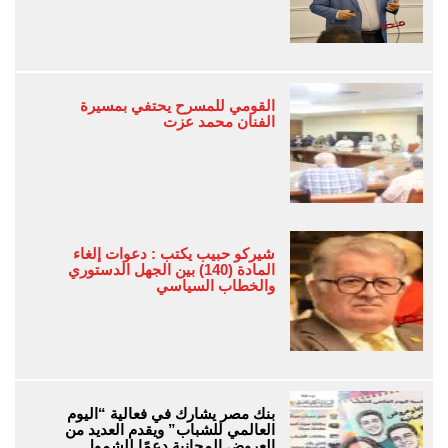
القومي للمسرح يحتفي بمسيرة
الفنان محمد عزت
شيركو حبيب يكتب : دعوات إلغاء
المادة (140) بين الجهل الدستوري
والخطاب السياسي
بنك مصر يشارك في فعالية “اليوم
العالمي للشباب” ويقدم العديد من
العروض المجانية دعمًا للشمول