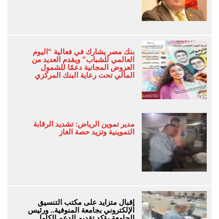
بنك مصر يشارك في فعالية “اليوم
العالمي للشباب” ويقدم العديد من
العروض المجانية دعمًا للشمول
المالي تحت رعاية البنك المركزي
مدير تموين الرياض: تشديد الرقابة
التموينية وتزيد حصة الغاز
إقبال متزايد على مكتب التنسيق
الإلكتروني بجامعة المنوفية.. ورئيس
الجامعة يؤكد تقديم الدعم الكامل