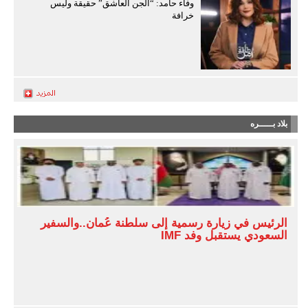
وفاء حامد: “الجن العاشق” حقيقة وليس
خرافة
بلاد بـــــره
الرئيس في زيارة رسمية إلى سلطنة عُمان..والسفير
السعودي يستقبل وفد IMF