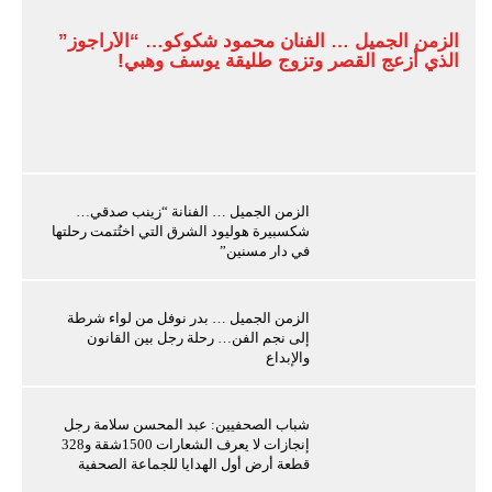
الزمن الجميل … الفنان محمود شكوكو… “الأراجوز”
الذي أزعج القصر وتزوج طليقة يوسف وهبي!
الزمن الجميل … الفنانة “زينب صدقي…
شكسبيرة هوليود الشرق التي اختُتمت رحلتها
في دار مسنين”
الزمن الجميل … بدر نوفل من لواء شرطة
إلى نجم الفن… رحلة رجل بين القانون
والإبداع
شباب الصحفيين: عبد المحسن سلامة رجل
إنجازات لا يعرف الشعارات 1500شقة و328
قطعة أرض أول الهدايا للجماعة الصحفية