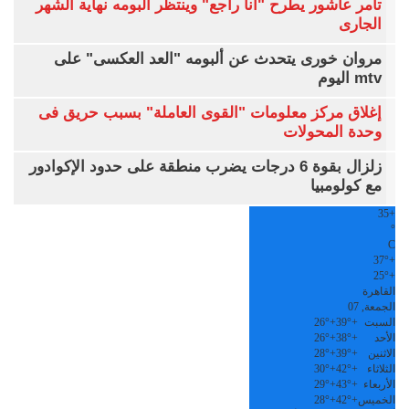
تامر عاشور يطرح "أنا راجع" وينتظر ألبومه نهاية الشهر
الجارى
مروان خورى يتحدث عن ألبومه "العد العكسى" على
mtv اليوم
إغلاق مركز معلومات "القوى العاملة" بسبب حريق فى
وحدة المحولات
زلزال بقوة 6 درجات يضرب منطقة على حدود الإكوادور
مع كولومبيا
35
+
°
C
37°
+
25°
+
القاهرة
الجمعة, 07
السبت
+
39°
+
26°
الأحد
+
38°
+
26°
الاثنين
+
39°
+
28°
الثلاثاء
+
42°
+
30°
الأربعاء
+
43°
+
29°
الخميس
+
42°
+
28°