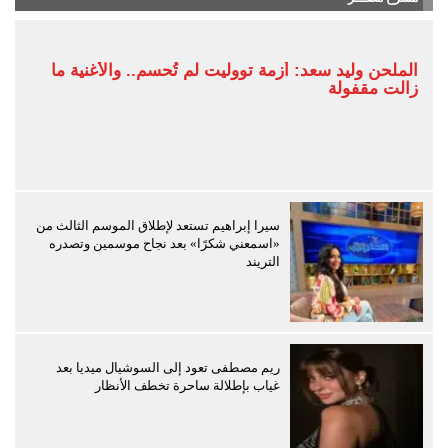
الملحن وليد سعد: أزمة تووليت لم تُحسم.. والأغنية ما
زالت مقفولة
سيرا إبراهيم تستعد لإطلاق الموسم الثالث من
«اسمعني شكرًا» بعد نجاح موسمين وتصدره
التريند
ريم مصطفى تعود إلى السوشيال ميديا بعد
غياب بإطلالة ساحرة تخطف الأنظار