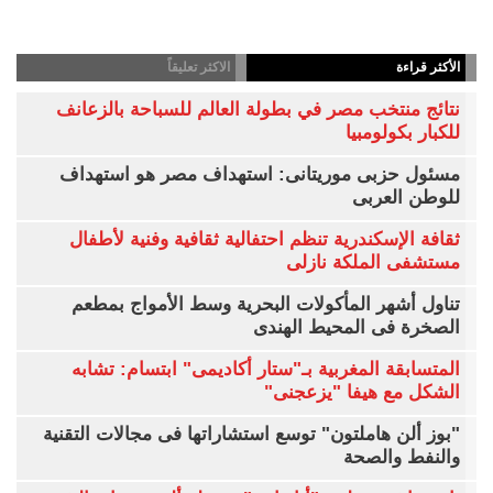
الأكثر قراءة
الاكثر تعليقاً
نتائج منتخب مصر في بطولة العالم للسباحة بالزعانف
للكبار بكولومبيا
مسئول حزبى موريتانى: استهداف مصر هو استهداف
للوطن العربى
ثقافة الإسكندرية تنظم احتفالية ثقافية وفنية لأطفال
مستشفى الملكة نازلى
تناول أشهر المأكولات البحرية وسط الأمواج بمطعم
الصخرة فى المحيط الهندى
المتسابقة المغربية بـ"ستار أكاديمى" ابتسام: تشابه
الشكل مع هيفا "يزعجنى"
"بوز ألن هاملتون" توسع استشاراتها فى مجالات التقنية
والنفط والصحة