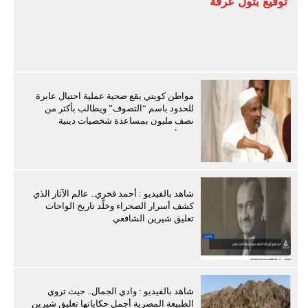
توقيع بتول عرفة
مواطن كويتي يقع ضحية عملية احتيال عابرة
للحدود باسم “التصوف” ويطالب بأكثر من
نصف مليون بمساعدة شخصيات دينية
سودانية
شاهد بالفيديو : أحمد فخري.. عالم الآثار الذي
كشف أسرار الصحراء وخلّد تاريخ الواحات
تعليق شيرين الشافعي
شاهد بالفيديو : وادي الجمال.. حيث تروي
الطبيعة المصرية أجمل حكاياتها تعليق شيرين