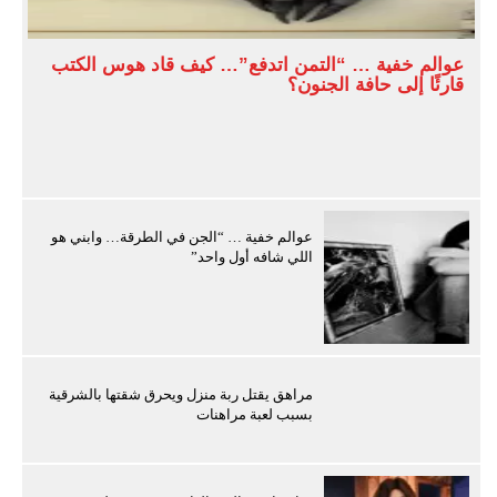
عوالم خفية … “التمن اتدفع”… كيف قاد هوس الكتب
قارئًا إلى حافة الجنون؟
عوالم خفية … “الجن في الطرقة… وابني هو
اللي شافه أول واحد”
مراهق يقتل ربة منزل ويحرق شقتها بالشرقية
بسبب لعبة مراهنات