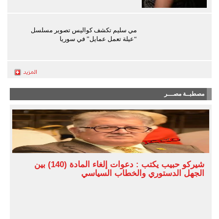
مي سليم تكشف كواليس تصوير مسلسل
“عيلة تعمل عمايل” في سوريا
مصطبــة مصـــر
شيركو حبيب يكتب : دعوات إلغاء المادة (140) بين
الجهل الدستوري والخطاب السياسي