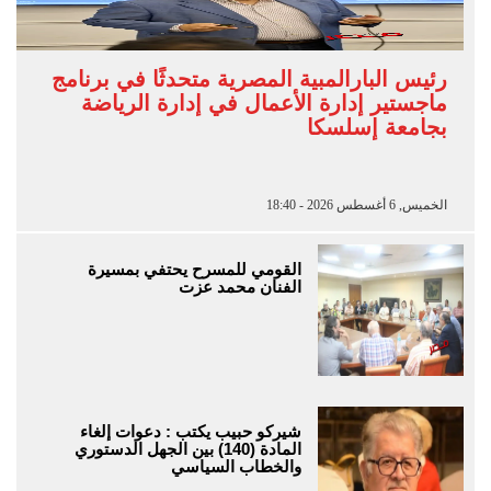
رئيس البارالمبية المصرية متحدثًا في برنامج
ماجستير إدارة الأعمال في إدارة الرياضة
بجامعة إسلسكا
الخميس, 6 أغسطس 2026 - 18:40
القومي للمسرح يحتفي بمسيرة
الفنان محمد عزت
شيركو حبيب يكتب : دعوات إلغاء
المادة (140) بين الجهل الدستوري
والخطاب السياسي