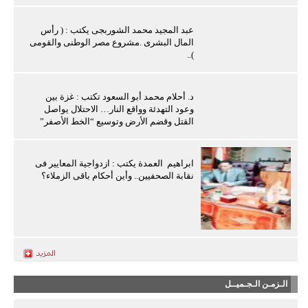
عبد المجيد محمد الشوربجى يكتب : ( رأس
المال البشرى .مشروع مصر الوطنى والقومى
)..
د. أحلام محمد أبو السعود تكتب : غزة بين
وعود التهدئة وواقع النار… الاحتلال يواصل
القتل وقضم الأرض وتوسيع “الخط الأصفر”
ابراهيم العمدة يكتب : ازدواجية المعايير فى
نقابة الصحفيين.. وأين أحكام باقى الزملاء؟
الـزمـن الـجـميــل