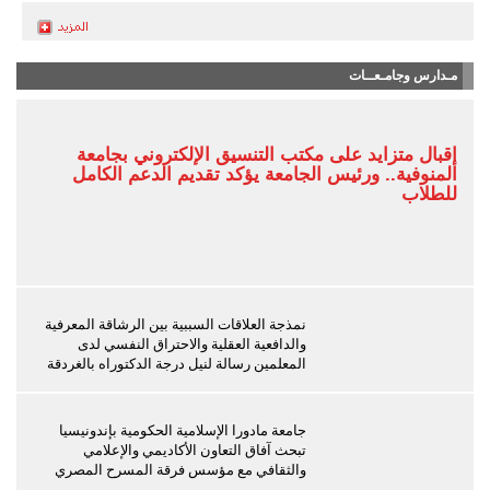
مـدارس وجامـعــات
إقبال متزايد على مكتب التنسيق الإلكتروني بجامعة
المنوفية.. ورئيس الجامعة يؤكد تقديم الدعم الكامل
للطلاب
نمذجة العلاقات السببية بين الرشاقة المعرفية
والدافعية العقلية والاحتراق النفسي لدى
المعلمين رسالة لنيل درجة الدكتوراه بالغردقة
جامعة مادورا الإسلامية الحكومية بإندونيسيا
تبحث آفاق التعاون الأكاديمي والإعلامي
والثقافي مع مؤسس فرقة المسرح المصري