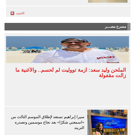
مسرح مصـــر
الملحن وليد سعد: أزمة تووليت لم تُحسم.. والأغنية ما
زالت مقفولة
سيرا إبراهيم تستعد لإطلاق الموسم الثالث من
«اسمعني شكرًا» بعد نجاح موسمين وتصدره
التريند