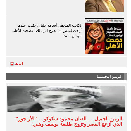
الكاتب الصحفى أسامة خليل : يكتب عندما
أرادت لميس أن تحرج الزمالك.. فضحت الأهلي
سبحان الله!
الـزمـن الـجـميــل
الزمن الجميل … الفنان محمود شكوكو… “الأراجوز”
الذي أزعج القصر وتزوج طليقة يوسف وهبي!