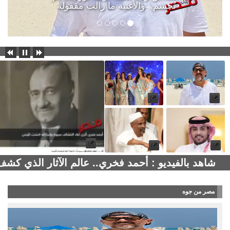
تُحسم.. والأغنية ما زالت مقفولة
شاهد بالفيديو : أحمد فخري.. عالم الآثار الذي كش
مصر من جوه