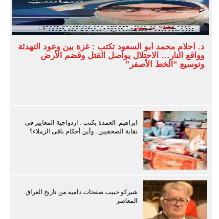
د. أحلام محمد أبو السعود تكتب : غزة بين وعود التهدئة
وواقع النار… الاحتلال يواصل القتل وقضم الأرض
وتوسيع “الخط الأصفر”
ابراهيم العمدة يكتب : ازدواجية المعايير فى
نقابة الصحفيين.. وأين أحكام باقى الزملاء؟
شيركو حبيب صفحات دامية من تاريخ العراق
المعاصر