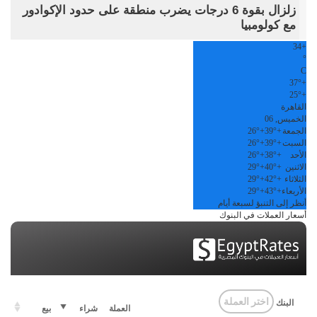
زلزال بقوة 6 درجات يضرب منطقة على حدود الإكوادور
مع كولومبيا
34
+
°
C
37°
+
25°
+
القاهرة
الخميس, 06
الجمعة
+
39°
+
26°
السبت
+
39°
+
26°
الأحد
+
38°
+
26°
الاثنين
+
40°
+
29°
الثلاثاء
+
42°
+
29°
الأربعاء
+
43°
+
29°
أنظر إلى التنبؤ لسبعة أيام
أسعار العملات في البنوك