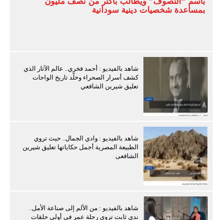
باسم “التصوف” ويطالب بأكثر من نصف مليون
بمساعدة شخصيات دينية سودانية
شاهد بالفيديو : أحمد فخري.. عالم الآثار الذي
كشف أسرار الصحراء وخلّد تاريخ الواحات
تعليق شيرين الشافعي
شاهد بالفيديو : وادي الجمال.. حيث تروي
الطبيعة المصرية أجمل حكاياتها تعليق شيرين
الشافعى
شاهد بالفيديو : من الألم إلى صناعة الأمل..
ندى ثابت تروي رحلة عمر في أولى حلقات