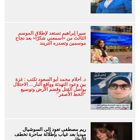
سيرا إبراهيم تستعد لإطلاق الموسم
الثالث من «اسمعني شكرًا» بعد نجاح
موسمين وتصدره التريند
د. أحلام محمد أبو السعود تكتب : غزة
بين وعود التهدئة وواقع النار… الاحتلال
يواصل القتل وقضم الأرض وتوسيع
“الخط الأصفر”
ريم مصطفى تعود إلى السوشيال
ميديا بعد غياب بإطلالة ساحرة تخطف
الأنظار