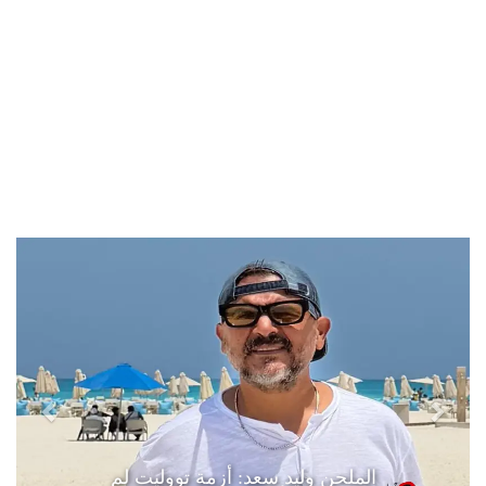
الملحن وليد سعد: أزمة تووليت لم