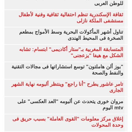
للوطن العربى
ثقافة الإسكندرية تنظم احتفالية ثقافية وفنية لأطفال
مستشفى الملكة نازلى
تناول أشهر المأكولات البحرية وسط الأمواج بمطعم
الصخرة فى المحيط الهندى
المتسابقة المغربية بـ"ستار أكاديمى" ابتسام: تشابه
الشكل مع هيفا "يزعجنى"
"بوز ألن هاملتون" توسع استشاراتها فى مجالات التقنية
والنفط والصحة
تامر عاشور يطرح "أنا راجع" وينتظر ألبومه نهاية الشهر
الجارى
مروان خورى يتحدث عن ألبومه "العد العكسى" على
mtv اليوم
إغلاق مركز معلومات "القوى العاملة" بسبب حريق فى
وحدة المحولات