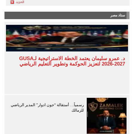
ستاد مصر
د. عمرو سليمان يعتمد الخطة الاستراتيجية لـGUSA
2026-2027 لتعزيز الحوكمة وتطوير التعليم الرياضي
رسمياً… أستقالة “جون ادوار” المدير الرياضي
للزمالك