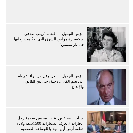
الزمن الجميل … الفنانة “زينب صدقي…
شكسبيرة هوليود الشرق التي اختُتمت رحلتها
في دار مسنين”
الزمن الجميل … بدر نوفل من لواء شرطة
إلى نجم الفن… رحلة رجل بين القانون
والإبداع
شباب الصحفيين: عبد المحسن سلامة رجل
إنجازات لا يعرف الشعارات 1500شقة و328
قطعة أرض أول الهدايا للجماعة الصحفية