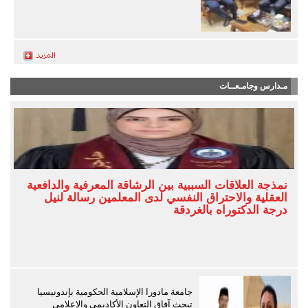
مـدارس وجامـعــات
نمذجة العلاقات السببية بين الرشاقة المعرفية والدافعية
العقلية والاحتراق النفسي لدى المعلمين رسالة لنيل
درجة الدكتوراه بالغردقة
جامعة مادورا الإسلامية الحكومية بإندونيسيا
تبحث آفاق التعاون الأكاديمي والإعلامي