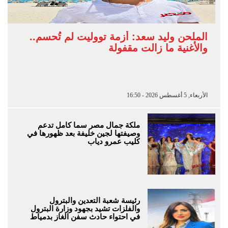
الملحن وليد سعد: أزمة تووليت لم تُحسم..
والأغنية ما زالت مقفولة
الأربعاء, 5 أغسطس 2026 - 16:50
ملكة جمال مصر سما كامل تدعم
وصيفتها لجين خليفة بعد ظهورها في
كليب عمرو دياب
رئيسة شعبة التعدين والبترول
والفلزات تشيد بجهود وزارة البترول
في احتواء حادث سفن الغاز بدمياط