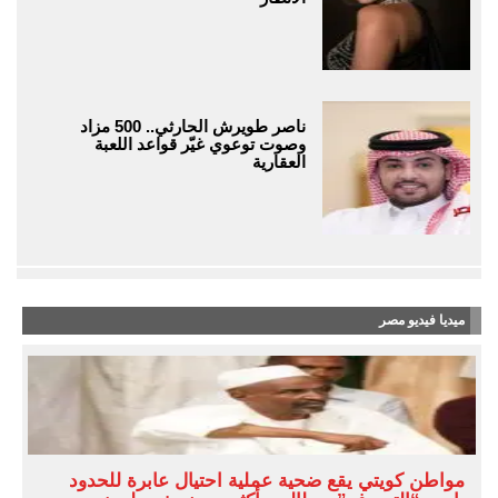
ناصر طويرش الحارثي.. 500 مزاد
وصوت توعوي غيّر قواعد اللعبة
العقارية
ميديا فيديو مصر
مواطن كويتي يقع ضحية عملية احتيال عابرة للحدود