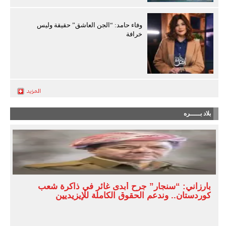
وفاء حامد: “الجن العاشق” حقيقة وليس
خرافة
بلاد بـــــره
بارزاني: “سنجار” جرح أبدى غائر في ذاكرة شعب
كوردستان.. وندعم الحقوق الكاملة للإيزيديين