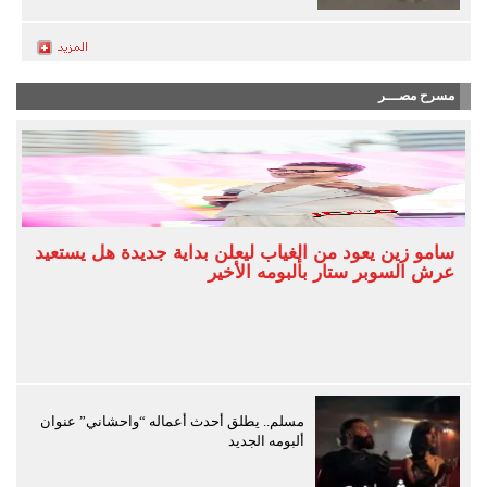
مسرح مصـــر
سامو زين يعود من الغياب ليعلن بداية جديدة هل يستعيد
عرش السوبر ستار بألبومه الأخير
مسلم.. يطلق أحدث أعماله “واحشاني” عنوان
ألبومه الجديد