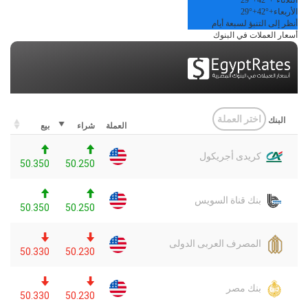
الثلاثاء
+
42°
+
29°
الأربعاء
+
42°
+
29°
أنظر إلى التنبؤ لسبعة أيام
أسعار العملات في البنوك