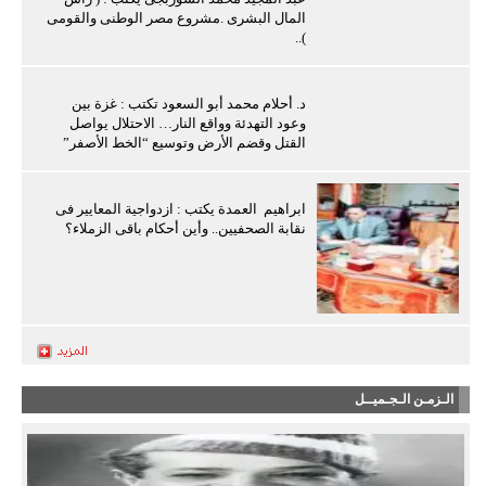
المال البشرى .مشروع مصر الوطنى والقومى
)..
د. أحلام محمد أبو السعود تكتب : غزة بين
وعود التهدئة وواقع النار… الاحتلال يواصل
القتل وقضم الأرض وتوسيع “الخط الأصفر”
ابراهيم العمدة يكتب : ازدواجية المعايير فى
نقابة الصحفيين.. وأين أحكام باقى الزملاء؟
الـزمـن الـجـميــل