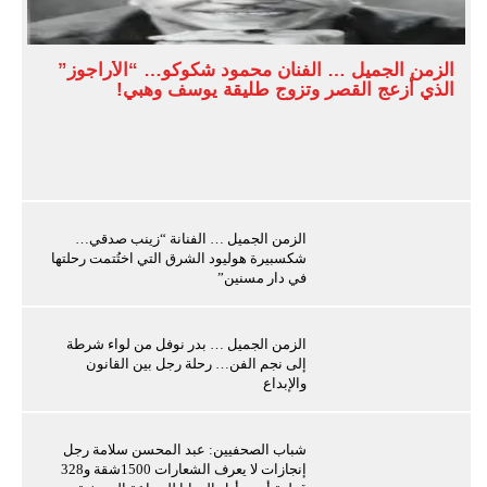
الزمن الجميل … الفنان محمود شكوكو… “الأراجوز”
الذي أزعج القصر وتزوج طليقة يوسف وهبي!
الزمن الجميل … الفنانة “زينب صدقي…
شكسبيرة هوليود الشرق التي اختُتمت رحلتها
في دار مسنين”
الزمن الجميل … بدر نوفل من لواء شرطة
إلى نجم الفن… رحلة رجل بين القانون
والإبداع
شباب الصحفيين: عبد المحسن سلامة رجل
إنجازات لا يعرف الشعارات 1500شقة و328