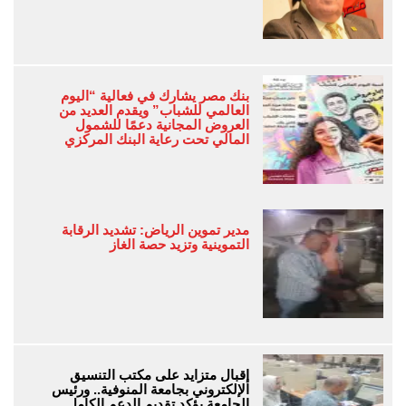
بنك مصر يشارك في فعالية “اليوم
العالمي للشباب” ويقدم العديد من
العروض المجانية دعمًا للشمول
المالي تحت رعاية البنك المركزي
مدير تموين الرياض: تشديد الرقابة
التموينية وتزيد حصة الغاز
إقبال متزايد على مكتب التنسيق
الإلكتروني بجامعة المنوفية.. ورئيس
الجامعة يؤكد تقديم الدعم الكامل