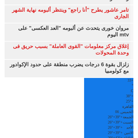
تامر عاشور يطرح "أنا راجع" وينتظر ألبومه نهاية الشهر
الجارى
مروان خورى يتحدث عن ألبومه "العد العكسى" على
mtv اليوم
إغلاق مركز معلومات "القوى العاملة" بسبب حريق فى
وحدة المحولات
زلزال بقوة 6 درجات يضرب منطقة على حدود الإكوادور
مع كولومبيا
33
+
°
C
38°
+
25°
+
القاهرة
الخميس, 06
الجمعة
+
39°
+
26°
السبت
+
39°
+
26°
الأحد
+
39°
+
26°
الاثنين
+
39°
+
29°