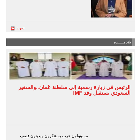
بلاد بـــــره
الرئيس في زيارة رسمية إلى سلطنة عُمان..والسفير
السعودي يستقبل وفد IMF
مسؤولون عرب يستنكرون ويدينون قصف