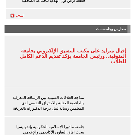
قطعة أرض أول الهدايا للجماعة الصحفية
مـدارس وجامـعــات
إقبال متزايد على مكتب التنسيق الإلكتروني بجامعة
المنوفية.. ورئيس الجامعة يؤكد تقديم الدعم الكامل
للطلاب
نمذجة العلاقات السببية بين الرشاقة المعرفية
والدافعية العقلية والاحتراق النفسي لدى
المعلمين رسالة لنيل درجة الدكتوراه بالغردقة
جامعة مادورا الإسلامية الحكومية بإندونيسيا
تبحث آفاق التعاون الأكاديمي والإعلامي