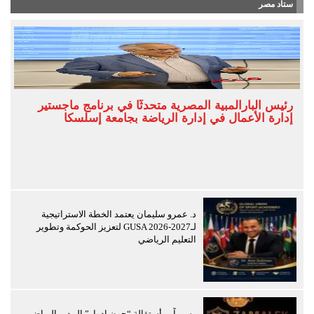
ستاد مصر
رئيس البارالمبية المصرية متحدثًا في برنامج ماجستير
إدارة الأعمال في إدارة الرياضة بجامعة إسلسكا
د. عمرو سليمان يعتمد الخطة الاستراتيجية
لـGUSA 2026-2027 لتعزيز الحوكمة وتطوير
التعليم الرياضي
رسمياً… أستقالة “جون ادوار” المدير الرياضي