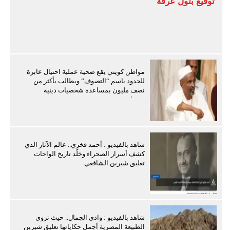
توقيع بتول عرفة
مواطن كويتي يقع ضحية عملية احتيال عابرة
للحدود باسم “التصوف” ويطالب بأكثر من
نصف مليون بمساعدة شخصيات دينية
سودانية
شاهد بالفيديو : أحمد فخري.. عالم الآثار الذي
كشف أسرار الصحراء وخلّد تاريخ الواحات
تعليق شيرين الشافعي
شاهد بالفيديو : وادي الجمال.. حيث تروي
الطبيعة المصرية أجمل حكاياتها تعليق شيرين