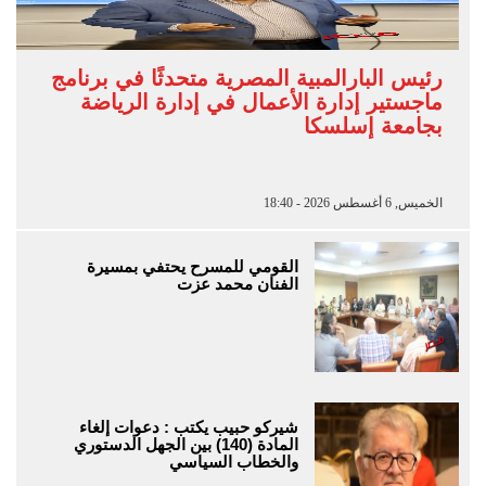
رئيس البارالمبية المصرية متحدثًا في برنامج
ماجستير إدارة الأعمال في إدارة الرياضة
بجامعة إسلسكا
الخميس, 6 أغسطس 2026 - 18:40
القومي للمسرح يحتفي بمسيرة
الفنان محمد عزت
شيركو حبيب يكتب : دعوات إلغاء
المادة (140) بين الجهل الدستوري
والخطاب السياسي