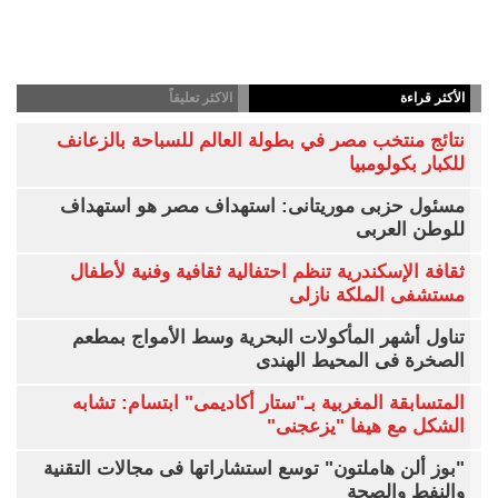
الأكثر قراءة
الاكثر تعليقاً
نتائج منتخب مصر في بطولة العالم للسباحة بالزعانف
للكبار بكولومبيا
مسئول حزبى موريتانى: استهداف مصر هو استهداف
للوطن العربى
ثقافة الإسكندرية تنظم احتفالية ثقافية وفنية لأطفال
مستشفى الملكة نازلى
تناول أشهر المأكولات البحرية وسط الأمواج بمطعم
الصخرة فى المحيط الهندى
المتسابقة المغربية بـ"ستار أكاديمى" ابتسام: تشابه
الشكل مع هيفا "يزعجنى"
"بوز ألن هاملتون" توسع استشاراتها فى مجالات التقنية
والنفط والصحة