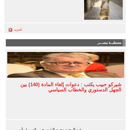
مصطبــة مصـــر
شيركو حبيب يكتب : دعوات إلغاء المادة (140) بين
الجهل الدستوري والخطاب السياسي
عبد المجيد محمد الشوربجى يكتب : ( رأس