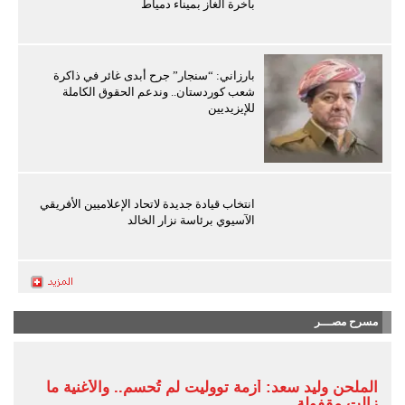
باخرة الغاز بميناء دمياط
بارزاني: “سنجار” جرح أبدى غائر في ذاكرة
شعب كوردستان.. وندعم الحقوق الكاملة
للإيزيديين
انتخاب قيادة جديدة لاتحاد الإعلاميين الأفريقي
الآسيوي برئاسة نزار الخالد
مسرح مصـــر
الملحن وليد سعد: أزمة تووليت لم تُحسم.. والأغنية ما
زالت مقفولة