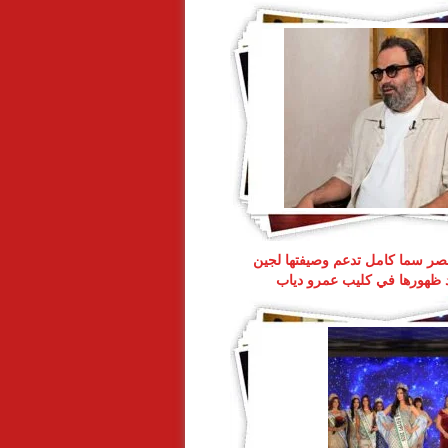
ر سما كامل تدعم وصيفتها لجين
د ظهورها في كليب عمرو دياب