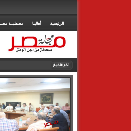
الرئيسية
أهالينا
مصطبــة مصــ