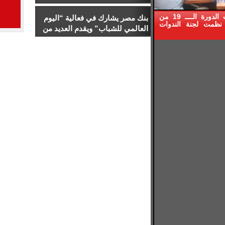
والخطاب السياسي
كتبت : حنان الليمونى ضمن فعاليات الدورة الــــ 19 من
بنك مصر يشارك في فعالية “اليوم
نظمت لجنة الندوات
العالمي للشباب” ويقدم العديد من
العروض المجانية دعمًا للشمول
المالي تحت رعاية البنك المركزي