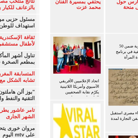
نتائج منتخب مصر
فارس حول
يحتفي بمسيرة الفنان
ى منحة
محمد عزت
بالزعانف للكبار ب
مسئول حزبى مور
استهداف للوطن 
ثقافة الإسكندرية 
لأطفال مستشفى 
باحثة مصرية ضمن 50
قية في برنامج
تناول أشهر المأك
ة المرأة
بمطعم الصخرة ف
المتسابقة المغرب
تشابه الشكل مع 
اتحاد الإعلاميين الأفريقي
الآسيوي وأمريكا اللاتينية
"بوز ألن هاملتو
يكرّم نقابة الصحفيين
الفلسطينيين ويعلن توسيع
التقنية والنفط و
برامج التدريب للإعلاميين
الفلسطينيين
تامر عاشور يطرح 
اء مصرى استقبل
الشهر الجارى
ن التجارة لمدة
مروان خورى يتح
على mtv اليوم