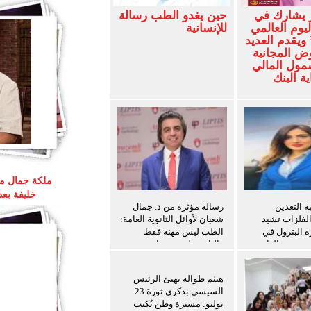
 يشارك في
حين يغدو الطب رسالة
ليوم العالمي
للإنسانية
ويقدم العديد
ض المجانية
شمول المالي
ة البنك
ملكة جمال مص
خليفة بع
 التعدين
رسالة مؤثرة من د. جمال
الفلزات تشيد
شعبان لأوائل الثانوية العامة:
ة البترول في
الطب ليس مهنة فقط
ث سفن الغاز
والثانوية ليست نهاية
المطاف
هيثم طواله يهنئ الرئيس
السيسي بذكرى ثورة 23
يوليو: مسيرة وطن تُكتب