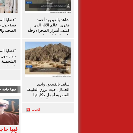
شاهد بالفيديو : أحمد
“قضايا الم
فخري.. عالم الآثار الذي
فنية حول ت
كشف أسرار الصحراء وخلّد
الصحية والإ
تاريخ الواحات تعليق شيرين
الشافعي
“قضايا الم
حوار حول ق
الشخصية ل
بالمنيا
شاهد بالفيديو : وادي
الجمال.. حيث تروي الطبيعة
فيها حاجة ح
المصرية أجمل حكاياتها
تعليق شيرين الشافعى
فيها حاج