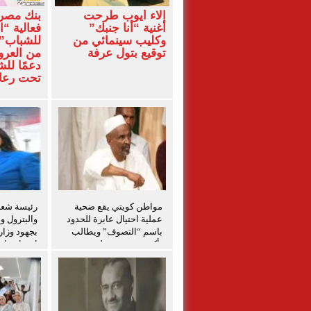
آلاء أيوب طرحت
بنك مصر
أغنية “أنا جنبك”
فعالية “ا
وكليب سينمائي من
للشباب” 
توقيع بتول عرفة
من العرو
دعمًا لل
تحت رعاي
المركزي
مواطن كويتي يقع ضحية
رئيسة شعبة
عملية احتيال عابرة للحدود
والبترول و
باسم “التصوف” ويطالب
بجهود وزار
بأكثر من نصف مليون
احتواء حاد
بمساعدة شخصيات دينية
بدمياط
سودانية