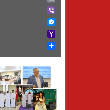
Viber
Messenger
Yahoo
Mail
Share