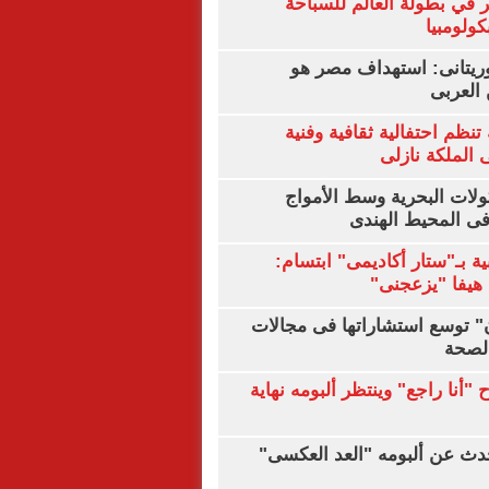
 في بطولة العالم للسباحة
كولومبيا
يتانى: استهداف مصر هو
العربى
تنظم احتفالية ثقافية وفنية
الملكة نازلى
ولات البحرية وسط الأمواج
ى المحيط الهندى
ية بـ"ستار أكاديمى" ابتسام:
هيفا "يزعجنى"
ن" توسع استشاراتها فى مجالات
الصحة
"أنا راجع" وينتظر ألبومه نهاية
دث عن ألبومه "العد العكسى"