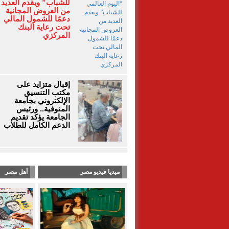
للشباب” ويقدم العديد
من العروض المجانية
دعمًا للشمول المالي
تحت رعاية البنك
المركزي
إقبال متزايد على
مكتب التنسيق
الإلكتروني بجامعة
المنوفية.. ورئيس
الجامعة يؤكد تقديم
الدعم الكامل للطلاب
ميديا فيديو مصر
أهل مصر