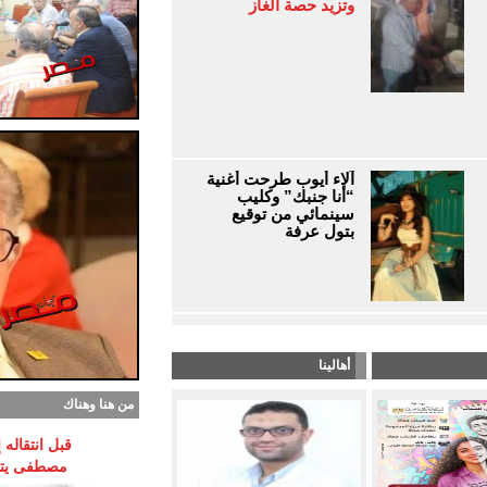
وتزيد حصة الغاز
آلاء أيوب طرحت أغنية
“أنا جنبك” وكليب
سينمائي من توقيع
بتول عرفة
أهالينا
من هنا وهناك
قبل انتقاله
مصطفى يتوق