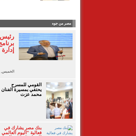
قبل انتقاله إلى 
مصر من جوه
رئيس ا
برنامج
إدارة 
الخميس, 6 أغسطس 2026 - 18:40
القومي للمسرح
يحتفي بمسيرة الفنان
محمد عزت
بنك مصر يشارك في
فعالية “اليوم العالمي