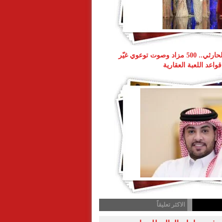
ناصر طويرش الحارثي.. 500 مزاد وصوت توعوي غيّر
قواعد اللعبة العقارية
الاكثر تعليقاً