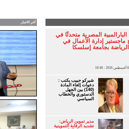
طرابزون التركي بشهر.. آلان مصطفى يتوقع انتقال محمد
أخر الاخبار
لبارالمبية المصرية متحدثًا في
 ماجستير إدارة الأعمال في
الرياضة بجامعة إسلسكا
شيركو حبيب يكتب :
دعوات إلغاء المادة
(140) بين الجهل
الدستوري والخطاب
السياسي
مدير تموين الرياض:
تشديد الرقابة التموينية