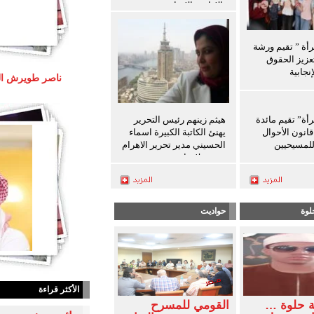
بالإرادة والإنجاز
رأة ” تقيم ورشة
عزيز الحقوق
نجابية
رأة” تقيم مائدة
هيثم زينهم رئيس التحرير
انون الأحوال
يهنئ الكاتبة الكبيرة اسماء
لمسيحيين
الحسيني مدير تحرير الاهرام
بعيد ميلادها
لوة
حواديت
الأكثر قراءة
ة حلوة …
القومي للمسرح