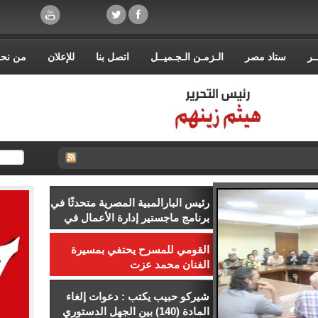
ـر
ستاد مصر
الـزمـن الـجـميــل
اتصل بنا
للإعلان
من نح
رئيس البارالمبية المصرية متحدثًا في
برنامج ماجستير إدارة الأعمال في
إدارة الرياضة بجامعة إسلسكا
القومي للمسرح يحتفي بمسيرة
الفنان محمد عزت
شيركو حبيب يكتب : دعوات إلغاء
المادة (140) بين الجهل الدستوري