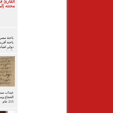
القارئ 
محنته إل
باحثة أفري
دولي لقياد
بالزراعة
عيذاب مين
الحجاج وسف
215 عام