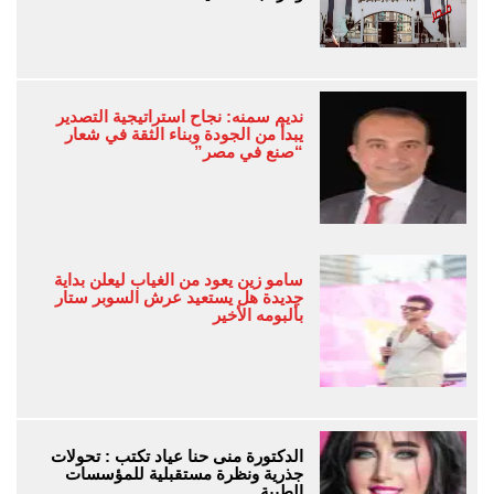
نديم سمنه: نجاح استراتيجية التصدير
يبدأ من الجودة وبناء الثقة في شعار
“صنع في مصر”
سامو زين يعود من الغياب ليعلن بداية
جديدة هل يستعيد عرش السوبر ستار
بألبومه الأخير
الدكتورة منى حنا عياد تكتب : تحولات
جذرية ونظرة مستقبلية للمؤسسات
الطبية