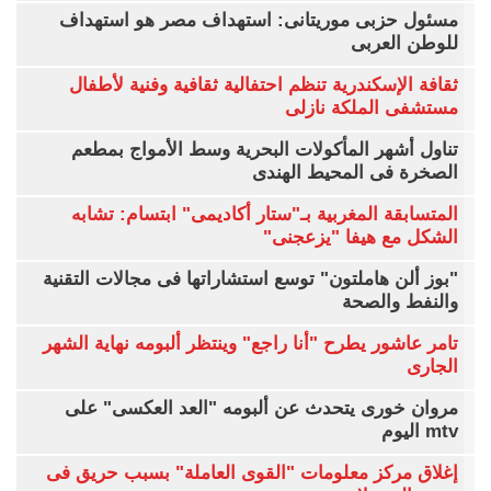
مسئول حزبى موريتانى: استهداف مصر هو استهداف
للوطن العربى
ثقافة الإسكندرية تنظم احتفالية ثقافية وفنية لأطفال
مستشفى الملكة نازلى
تناول أشهر المأكولات البحرية وسط الأمواج بمطعم
الصخرة فى المحيط الهندى
المتسابقة المغربية بـ"ستار أكاديمى" ابتسام: تشابه
الشكل مع هيفا "يزعجنى"
"بوز ألن هاملتون" توسع استشاراتها فى مجالات التقنية
والنفط والصحة
تامر عاشور يطرح "أنا راجع" وينتظر ألبومه نهاية الشهر
الجارى
مروان خورى يتحدث عن ألبومه "العد العكسى" على
mtv اليوم
إغلاق مركز معلومات "القوى العاملة" بسبب حريق فى