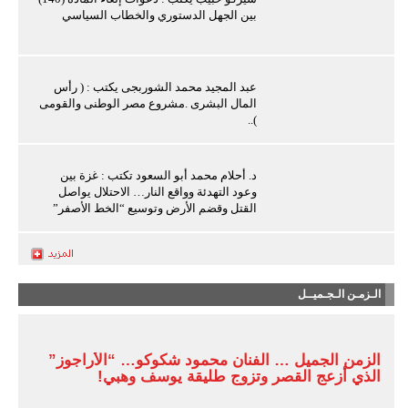
بين الجهل الدستوري والخطاب السياسي
عبد المجيد محمد الشوربجى يكتب : ( رأس
المال البشرى .مشروع مصر الوطنى والقومى
)..
د. أحلام محمد أبو السعود تكتب : غزة بين
وعود التهدئة وواقع النار… الاحتلال يواصل
القتل وقضم الأرض وتوسيع “الخط الأصفر”
الـزمـن الـجـميــل
الزمن الجميل … الفنان محمود شكوكو… “الأراجوز”
الذي أزعج القصر وتزوج طليقة يوسف وهبي!