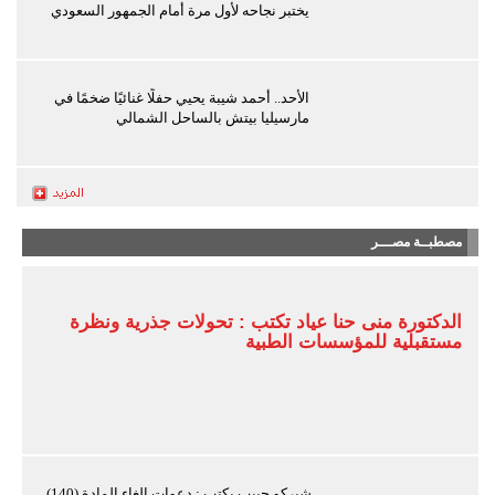
يختبر نجاحه لأول مرة أمام الجمهور السعودي
الأحد.. أحمد شيبة يحيي حفلًا غنائيًا ضخمًا في
مارسيليا بيتش بالساحل الشمالي
مصطبــة مصـــر
الدكتورة منى حنا عياد تكتب : تحولات جذرية ونظرة
مستقبلية للمؤسسات الطبية
شيركو حبيب يكتب : دعوات إلغاء المادة (140)