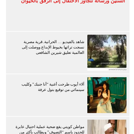
السنين ورسالة تتجاوز الاحتفال إلى الرفق بالحيوان
شاهد بالفيديو … الحرانية..قرية مصرية
نسجت تراثها بخيوط الإبداع ووصلت إلى
العالمية تعليق شيرين الشافعى
آلاء أيوب طرحت أغنية “أنا جنبك” وكليب
سينمائي من توقيع بتول عرفة
مواطن كويتي يقع ضحية عملية احتيال عابرة
للحدود باسم “التصوف” ويطالب بأكثر من