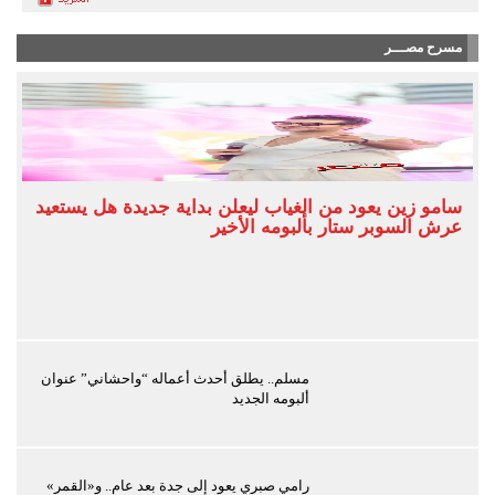
مسرح مصـــر
سامو زين يعود من الغياب ليعلن بداية جديدة هل يستعيد
عرش السوبر ستار بألبومه الأخير
مسلم.. يطلق أحدث أعماله “واحشاني” عنوان
ألبومه الجديد
رامي صبري يعود إلى جدة بعد عام.. و«القمر»