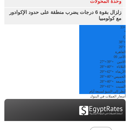
وحدة المحولات
زلزال بقوة 6 درجات يضرب منطقة على حدود الإكوادور
مع كولومبيا
33
+
°
C
38°
+
26°
+
القاهرة
الأحد, 09
الاثنين
+
39°
+
27°
الثلاثاء
+
40°
+
28°
الأربعاء
+
42°
+
29°
الخميس
+
40°
+
28°
الجمعة
+
40°
+
28°
السبت
+
41°
+
29°
أنظر إلى التنبؤ لسبعة أيام
أسعار العملات في البنوك