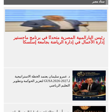
ستاد مصر
رئيس البارالمبية المصرية متحدثًا في برنامج ماجستير
إدارة الأعمال في إدارة الرياضة بجامعة إسلسكا
د. عمرو سليمان يعتمد الخطة الاستراتيجية
لـGUSA 2026-2027 لتعزيز الحوكمة وتطوير
التعليم الرياضي
رسمياً… أستقالة “جون ادوار” المدير الرياضي