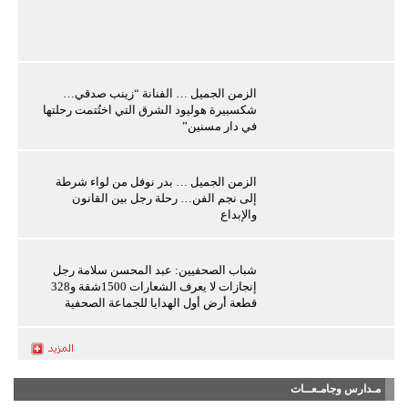
الزمن الجميل … الفنانة “زينب صدقي…
شكسبيرة هوليود الشرق التي اختُتمت رحلتها
في دار مسنين”
الزمن الجميل … بدر نوفل من لواء شرطة
إلى نجم الفن… رحلة رجل بين القانون
والإبداع
شباب الصحفيين: عبد المحسن سلامة رجل
إنجازات لا يعرف الشعارات 1500شقة و328
قطعة أرض أول الهدايا للجماعة الصحفية
مـدارس وجامـعــات