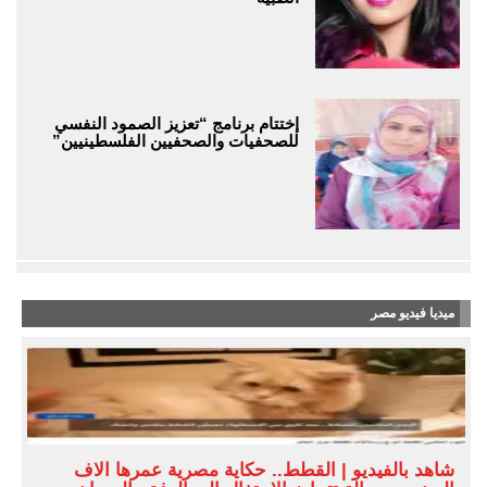
إختتام برنامج “تعزيز الصمود النفسي
للصحفيات والصحفيين الفلسطينيين”
ميديا فيديو مصر
شاهد بالفيديو | القطط.. حكاية مصرية عمرها آلاف