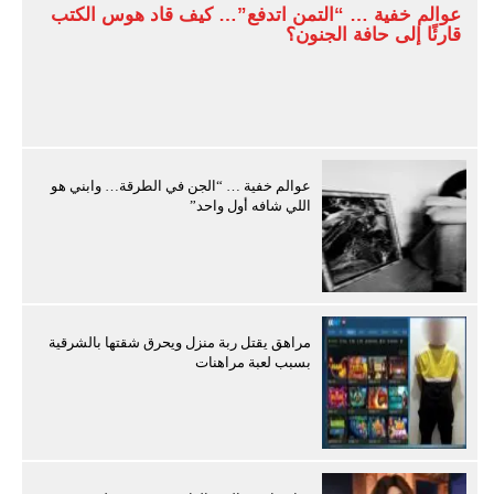
عوالم خفية … “التمن اتدفع”… كيف قاد هوس الكتب
قارئًا إلى حافة الجنون؟
عوالم خفية … “الجن في الطرقة… وابني هو
اللي شافه أول واحد”
مراهق يقتل ربة منزل ويحرق شقتها بالشرقية
بسبب لعبة مراهنات