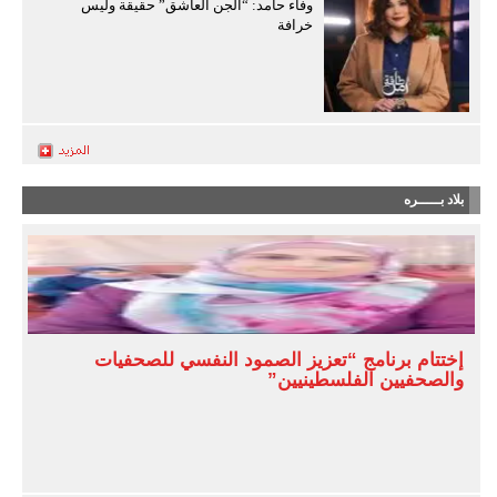
وفاء حامد: “الجن العاشق” حقيقة وليس
خرافة
بلاد بـــــره
إختتام برنامج “تعزيز الصمود النفسي للصحفيات
والصحفيين الفلسطينيين”