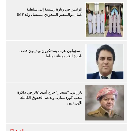
الرئيس في زيارة رسمية إلى سلطنة
عُمان..والسفير السعودي يستقبل وفد IMF
مسؤولون عرب يستنكرون ويدينون قصف
باخرة الغاز بميناء دمياط
بارزاني: “سنجار” جرح أبدى غائر في ذاكرة
شعب كوردستان.. وندعم الحقوق الكاملة
للإيزيديين