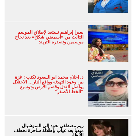
سيرا إبراهيم تستعد لإطلاق الموسم
الثالث من «اسمعني شكرًا» بعد نجاح
موسمين وتصدره التريند
د. أحلام محمد أبو السعود تكتب : غزة
بين وعود التهدئة وواقع النار… الاحتلال
يواصل القتل وقضم الأرض وتوسيع
“الخط الأصفر”
ريم مصطفى تعود إلى السوشيال
ميديا بعد غياب بإطلالة ساحرة تخطف
الأنظار