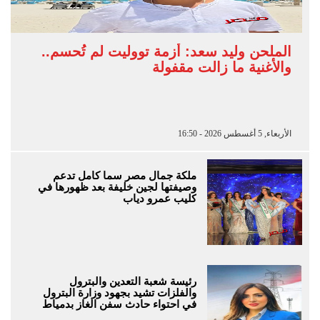
الملحن وليد سعد: أزمة تووليت لم تُحسم..
والأغنية ما زالت مقفولة
الأربعاء, 5 أغسطس 2026 - 16:50
ملكة جمال مصر سما كامل تدعم
وصيفتها لجين خليفة بعد ظهورها في
كليب عمرو دياب
رئيسة شعبة التعدين والبترول
والفلزات تشيد بجهود وزارة البترول
في احتواء حادث سفن الغاز بدمياط