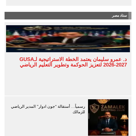
ستاد مصر
د. عمرو سليمان يعتمد الخطة الاستراتيجية لـGUSA
2026-2027 لتعزيز الحوكمة وتطوير التعليم الرياضي
رسمياً… أستقالة “جون ادوار” المدير الرياضي
للزمالك