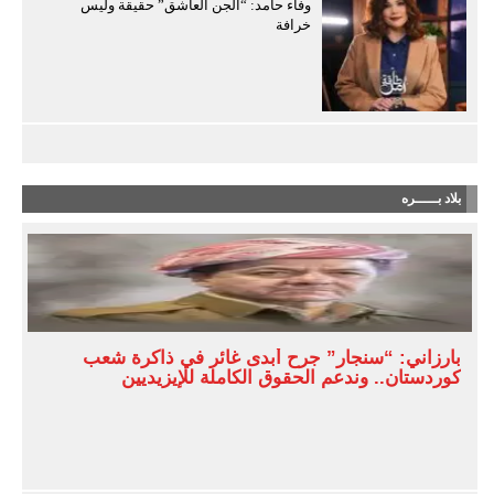
وفاء حامد: “الجن العاشق” حقيقة وليس
خرافة
بلاد بـــــره
بارزاني: “سنجار” جرح أبدى غائر في ذاكرة شعب
كوردستان.. وندعم الحقوق الكاملة للإيزيديين