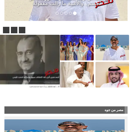
تُحسم.. والأغنية ما زالت مقفولة
شاهد بالفيديو : أحمد فخري.. عالم الآثار الذي كش
مصر من جوه