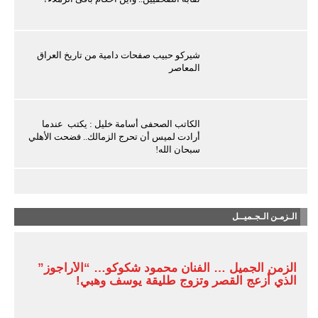
شيركو حبيب صفحات دامية من تاريخ العراق
المعاصر
الكاتب الصحفى أسامة خليل : يكتب عندما
أرادت لميس أن تحرج الزمالك.. فضحت الأهلي
سبحان الله!
الـزمـن الـجـميــل
الزمن الجميل … الفنان محمود شكوكو… “الأراجوز”
الذي أزعج القصر وتزوج طليقة يوسف وهبي!