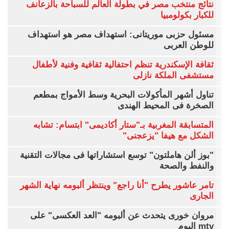
نتائج منتخب مصر في بطولة العالم للسباحة بالزعانف
للكبار بكولومبيا
مسئول حزبى موريتانى: استهداف مصر هو استهداف
للوطن العربى
ثقافة الإسكندرية تنظم احتفالية ثقافية وفنية لأطفال
مستشفى الملكة نازلى
تناول أشهر المأكولات البحرية وسط الأمواج بمطعم
الصخرة فى المحيط الهندى
المتسابقة المغربية بـ"ستار أكاديمى" ابتسام: تشابه
الشكل مع هيفا "يزعجنى"
"بوز ألن هاملتون" توسع استشاراتها فى مجالات التقنية
والنفط والصحة
تامر عاشور يطرح "أنا راجع" وينتظر ألبومه نهاية الشهر
الجارى
مروان خورى يتحدث عن ألبومه "العد العكسى" على
mtv اليوم