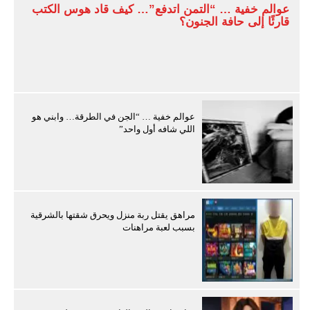
عوالم خفية … “التمن اتدفع”… كيف قاد هوس الكتب
قارئًا إلى حافة الجنون؟
عوالم خفية … “الجن في الطرقة… وابني هو
اللي شافه أول واحد”
مراهق يقتل ربة منزل ويحرق شقتها بالشرقية
بسبب لعبة مراهنات