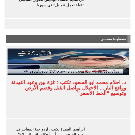
“عيلة تعمل عمايل” في سوريا
مصطبــة مصـــر
د. أحلام محمد أبو السعود تكتب : غزة بين وعود التهدئة
وواقع النار… الاحتلال يواصل القتل وقضم الأرض
وتوسيع “الخط الأصفر”
ابراهيم العمدة يكتب : ازدواجية المعايير فى
نقابة الصحفيين.. وأين أحكام باقى الزملاء؟