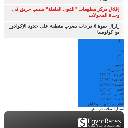
إغلاق مركز معلومات "القوى العاملة" بسبب حريق فى
وحدة المحولات
زلزال بقوة 6 درجات يضرب منطقة على حدود الإكوادور
مع كولومبيا
34
+
°
C
37°
+
25°
+
القاهرة
الخميس, 06
الأربعاء
+
37°
+
25°
الجمعة
+
39°
+
26°
السبت
+
39°
+
26°
الأحد
+
38°
+
27°
الاثنين
+
39°
+
29°
الثلاثاء
+
42°
+
30°
أنظر إلى التنبؤ لسبعة أيام
أسعار العملات في البنوك