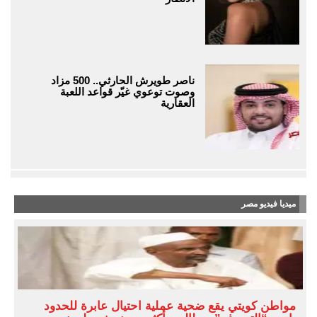
ناصر طويرش الحارثي.. 500 مزاد
وصوت توعوي غيّر قواعد اللعبة
العقارية
ميديا فيديو مصر
مواطن كويتي يقع ضحية عملية احتيال عابرة للحدود