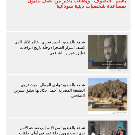
باسم “التصوف” ويطالب بأكثر من نصف مليون
بمساعدة شخصيات دينية سودانية
شاهد بالفيديو : أحمد فخري.. عالم الآثار الذي
كشف أسرار الصحراء وخلّد تاريخ الواحات
تعليق شيرين الشافعي
شاهد بالفيديو : وادي الجمال.. حيث تروي
الطبيعة المصرية أجمل حكاياتها تعليق شيرين
الشافعى
شاهد بالفيديو : من الألم إلى صناعة الأمل..
ندى ثابت تروي رحلة عمر في أولى حلقات