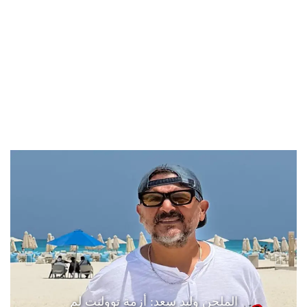
الملحن وليد سعد: أزمة تووليت لم