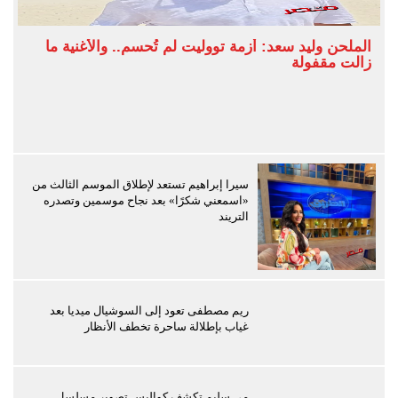
الملحن وليد سعد: أزمة تووليت لم تُحسم.. والأغنية ما
زالت مقفولة
سيرا إبراهيم تستعد لإطلاق الموسم الثالث من
«اسمعني شكرًا» بعد نجاح موسمين وتصدره
التريند
ريم مصطفى تعود إلى السوشيال ميديا بعد
غياب بإطلالة ساحرة تخطف الأنظار
مي سليم تكشف كواليس تصوير مسلسل