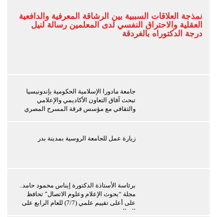
نمذجة العلاقات السببية بين الرشاقة المعرفية والدافعية
العقلية والاحتراق النفسي لدى المعلمين رسالة لنيل
درجة الدكتوراه بالغردقة
جامعة مادورا الإسلامية الحكومية بإندونيسيا
تبحث آفاق التعاون الأكاديمي والإعلامي
والثقافي مع مؤسس فرقة المسرح المصري
زيارة عمل للجامعة الروسية بمدينة بدر
برئاسة الأستاذة الدكتورة إيناس محمود حامد..
مجلة “بحوث الإعلام وعلوم الاتصال” تحافظ
على أعلى تقييم علمي (7/7) للعام الرابع على
التوالي