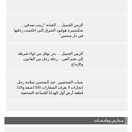
الزمن الجميل … الفنانة “زينب صدقي…
شكسبيرة هوليود الشرق التي اختُتمت رحلتها
في دار مسنين”
الزمن الجميل … بدر نوفل من لواء شرطة
إلى نجم الفن… رحلة رجل بين القانون
والإبداع
شباب الصحفيين: عبد المحسن سلامة رجل
إنجازات لا يعرف الشعارات 1500شقة و328
قطعة أرض أول الهدايا للجماعة الصحفية
مـدارس وجامـعــات