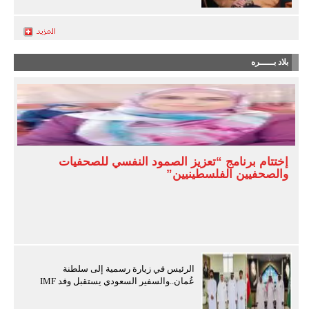
بلاد بـــــره
إختتام برنامج “تعزيز الصمود النفسي للصحفيات
والصحفيين الفلسطينيين”
الرئيس في زيارة رسمية إلى سلطنة
عُمان..والسفير السعودي يستقبل وفد IMF