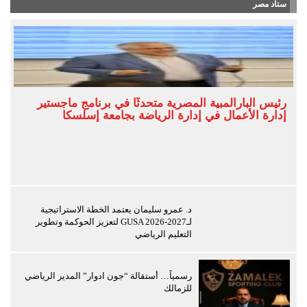
ستاد مصر
رئيس البارالمبية المصرية متحدثًا في برنامج ماجستير
إدارة الأعمال في إدارة الرياضة بجامعة إسلسكا
د. عمرو سليمان يعتمد الخطة الاستراتيجية
لـGUSA 2026-2027 لتعزيز الحوكمة وتطوير
التعليم الرياضي
رسمياً… أستقالة “جون ادوار” المدير الرياضي
للزمالك