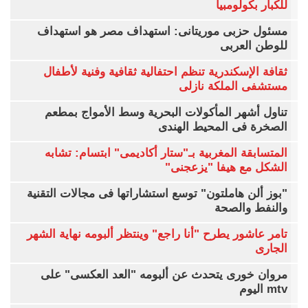
للكبار بكولومبيا
مسئول حزبى موريتانى: استهداف مصر هو استهداف
للوطن العربى
ثقافة الإسكندرية تنظم احتفالية ثقافية وفنية لأطفال
مستشفى الملكة نازلى
تناول أشهر المأكولات البحرية وسط الأمواج بمطعم
الصخرة فى المحيط الهندى
المتسابقة المغربية بـ"ستار أكاديمى" ابتسام: تشابه
الشكل مع هيفا "يزعجنى"
"بوز ألن هاملتون" توسع استشاراتها فى مجالات التقنية
والنفط والصحة
تامر عاشور يطرح "أنا راجع" وينتظر ألبومه نهاية الشهر
الجارى
مروان خورى يتحدث عن ألبومه "العد العكسى" على
mtv اليوم