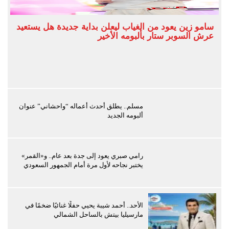
سامو زين يعود من الغياب ليعلن بداية جديدة هل يستعيد
عرش السوبر ستار بألبومه الأخير
مسلم.. يطلق أحدث أعماله “واحشاني” عنوان
ألبومه الجديد
رامي صبري يعود إلى جدة بعد عام.. و«القمر»
يختبر نجاحه لأول مرة أمام الجمهور السعودي
الأحد.. أحمد شيبة يحيي حفلًا غنائيًا ضخمًا في
مارسيليا بيتش بالساحل الشمالي