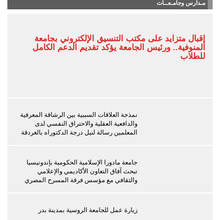
مـدارس وجامـعــات
إقبال متزايد على مكتب التنسيق الإلكتروني بجامعة
المنوفية.. ورئيس الجامعة يؤكد تقديم الدعم الكامل
للطلاب
نمذجة العلاقات السببية بين الرشاقة المعرفية
والدافعية العقلية والاحتراق النفسي لدى
المعلمين رسالة لنيل درجة الدكتوراه بالغردقة
جامعة مادورا الإسلامية الحكومية بإندونيسيا
تبحث آفاق التعاون الأكاديمي والإعلامي
والثقافي مع مؤسس فرقة المسرح المصري
زيارة عمل للجامعة الروسية بمدينة بدر