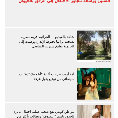
السنين ورسالة تتجاوز الاحتفال إلى الرفق بالحيوان
شاهد بالفيديو … الحرانية..قرية مصرية
نسجت تراثها بخيوط الإبداع ووصلت إلى
العالمية تعليق شيرين الشافعى
آلاء أيوب طرحت أغنية “أنا جنبك” وكليب
سينمائي من توقيع بتول عرفة
مواطن كويتي يقع ضحية عملية احتيال عابرة
للحدود باسم “التصوف” ويطالب بأكثر من