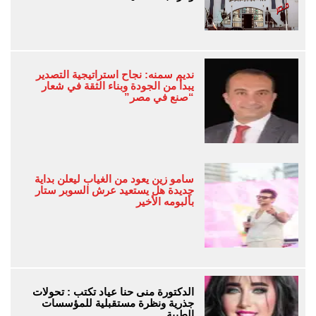
نديم سمنه: نجاح استراتيجية التصدير
يبدأ من الجودة وبناء الثقة في شعار
“صنع في مصر”
سامو زين يعود من الغياب ليعلن بداية
جديدة هل يستعيد عرش السوبر ستار
بألبومه الأخير
الدكتورة منى حنا عياد تكتب : تحولات
جذرية ونظرة مستقبلية للمؤسسات
الطبية