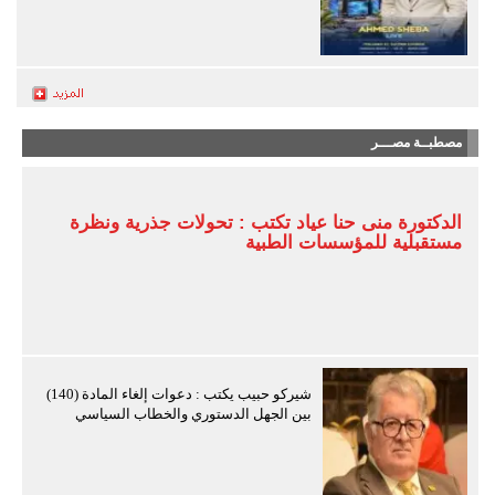
مصطبــة مصـــر
الدكتورة منى حنا عياد تكتب : تحولات جذرية ونظرة
مستقبلية للمؤسسات الطبية
شيركو حبيب يكتب : دعوات إلغاء المادة (140)
بين الجهل الدستوري والخطاب السياسي