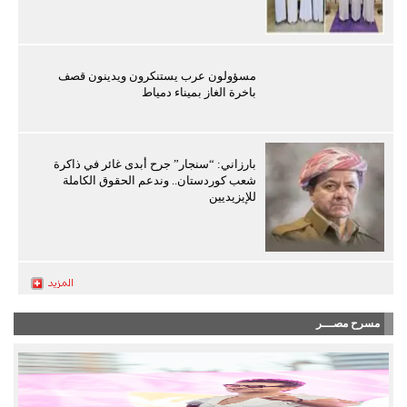
مسؤولون عرب يستنكرون ويدينون قصف
باخرة الغاز بميناء دمياط
بارزاني: “سنجار” جرح أبدى غائر في ذاكرة
شعب كوردستان.. وندعم الحقوق الكاملة
للإيزيديين
مسرح مصـــر