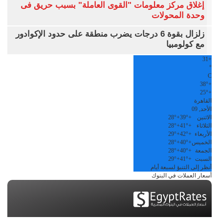
إغلاق مركز معلومات "القوى العاملة" بسبب حريق فى
وحدة المحولات
زلزال بقوة 6 درجات يضرب منطقة على حدود الإكوادور
مع كولومبيا
31
+
°
C
38°
+
25°
+
القاهرة
الأحد, 09
الاثنين
+
39°
+
28°
الثلاثاء
+
41°
+
28°
الأربعاء
+
42°
+
29°
الخميس
+
40°
+
28°
الجمعة
+
40°
+
28°
السبت
+
41°
+
29°
أنظر إلى التنبؤ لسبعة أيام
أسعار العملات في البنوك