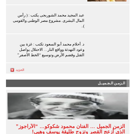
عبد المجيد محمد الشوربجى يكتب : ( رأس
المال البشرى .مشروع مصر الوطنى والقومى
)..
د. أحلام محمد أبو السعود تكتب : غزة بين
وعود التهدئة وواقع النار… الاحتلال يواصل
القتل وقضم الأرض وتوسيع “الخط الأصفر”
الـزمـن الـجـميــل
الزمن الجميل … الفنان محمود شكوكو… “الأراجوز”
الذي أزعج القصر وتزوج طليقة يوسف وهبي!