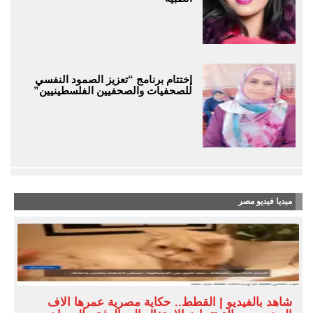
إختتام برنامج “تعزيز الصمود النفسي
للصحفيات والصحفيين الفلسطينيين”
ميديا فيديو مصر
شاهد بالفيديو | القطط.. حكاية مصرية عمرها آلاف