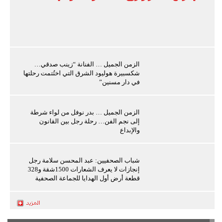
الزمن الجميل … الفنانة “زينب صدقي…
شكسبيرة هوليود الشرق التي اختُتمت رحلتها
في دار مسنين”
الزمن الجميل … بدر نوفل من لواء شرطة
إلى نجم الفن… رحلة رجل بين القانون
والإبداع
شباب الصحفيين: عبد المحسن سلامة رجل
إنجازات لا يعرف الشعارات 1500شقة و328
قطعة أرض أول الهدايا للجماعة الصحفية