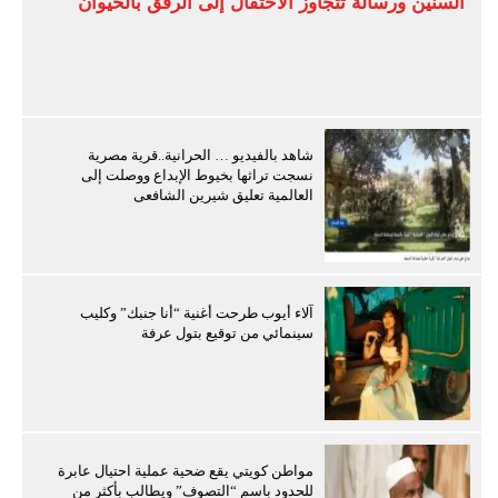
السنين ورسالة تتجاوز الاحتفال إلى الرفق بالحيوان
شاهد بالفيديو … الحرانية..قرية مصرية
نسجت تراثها بخيوط الإبداع ووصلت إلى
العالمية تعليق شيرين الشافعى
آلاء أيوب طرحت أغنية “أنا جنبك” وكليب
سينمائي من توقيع بتول عرفة
مواطن كويتي يقع ضحية عملية احتيال عابرة
للحدود باسم “التصوف” ويطالب بأكثر من