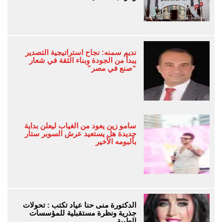
نديم سمنه: نجاح استراتيجية التصدير
يبدأ من الجودة وبناء الثقة في شعار
“صنع في مصر”
سامو زين يعود من الغياب ليعلن بداية
جديدة هل يستعيد عرش السوبر ستار
بألبومه الأخير
الدكتورة منى حنا عياد تكتب : تحولات
جذرية ونظرة مستقبلية للمؤسسات
الطبية