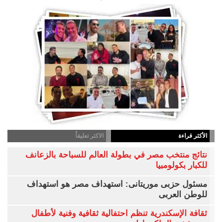
الأكثر قراءة
الاكثر تعليقاً
نتائج منتخب مصر في بطولة العالم للسباحة بالزعانف
للكبار بكولومبيا
مسئول حزبى موريتانى: استهداف مصر هو استهداف
للوطن العربى
ثقافة الإسكندرية تنظم احتفالية ثقافية وفنية لأطفال