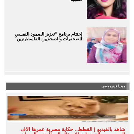
إختتام برنامج “تعزيز الصمود النفسي
للصحفيات والصحفيين الفلسطينيين”
ميديا فيديو مصر
شاهد بالفيديو | القطط.. حكاية مصرية عمرها آلاف