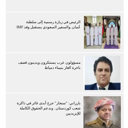
الرئيس في زيارة رسمية إلى سلطنة
عُمان..والسفير السعودي يستقبل وفد IMF
مسؤولون عرب يستنكرون ويدينون قصف
باخرة الغاز بميناء دمياط
بارزاني: “سنجار” جرح أبدى غائر في ذاكرة
شعب كوردستان.. وندعم الحقوق الكاملة
للإيزيديين