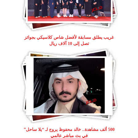
غريب يطلق مسابقة لأفضل شاص كلاسيكي بجوائز
تصل إلى 10 آلاف ريال
500 ألف مشاهدة.. خالد محفوظ يروج لـ “يلا ساحل”
في بث مباشر عالمي