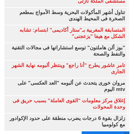
مستشفى الملكة نازلى
تناول أشهر المأكولات البحرية وسط الأمواج بمطعم
الصخرة فى المحيط الهندى
المتسابقة المغربية بـ"ستار أكاديمى" ابتسام: تشابه
الشكل مع هيفا "يزعجنى"
"بوز ألن هاملتون" توسع استشاراتها فى مجالات التقنية
والنفط والصحة
تامر عاشور يطرح "أنا راجع" وينتظر ألبومه نهاية الشهر
الجارى
مروان خورى يتحدث عن ألبومه "العد العكسى" على
mtv اليوم
إغلاق مركز معلومات "القوى العاملة" بسبب حريق فى
وحدة المحولات
زلزال بقوة 6 درجات يضرب منطقة على حدود الإكوادور
مع كولومبيا
35
+