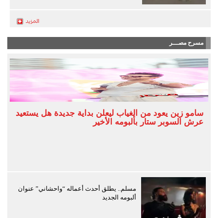
مسرح مصـــر
سامو زين يعود من الغياب ليعلن بداية جديدة هل يستعيد
عرش السوبر ستار بألبومه الأخير
مسلم.. يطلق أحدث أعماله “واحشاني” عنوان
ألبومه الجديد