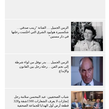
الزمن الجميل … الفنانة “زينب صدقي…
شكسبيرة هوليود الشرق التي اختُتمت رحلتها
في دار مسنين”
الزمن الجميل … بدر نوفل من لواء شرطة
إلى نجم الفن… رحلة رجل بين القانون
والإبداع
شباب الصحفيين: عبد المحسن سلامة رجل
إنجازات لا يعرف الشعارات 1500شقة و328
قطعة أرض أول الهدايا للجماعة الصحفية