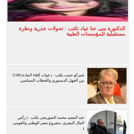
الدكتورة منى حنا عياد تكتب : تحولات جذرية ونظرة
مستقبلية للمؤسسات الطبية
شيركو حبيب يكتب : دعوات إلغاء المادة (140)
بين الجهل الدستوري والخطاب السياسي
عبد المجيد محمد الشوربجى يكتب : ( رأس
المال البشرى .مشروع مصر الوطنى والقومى
)..