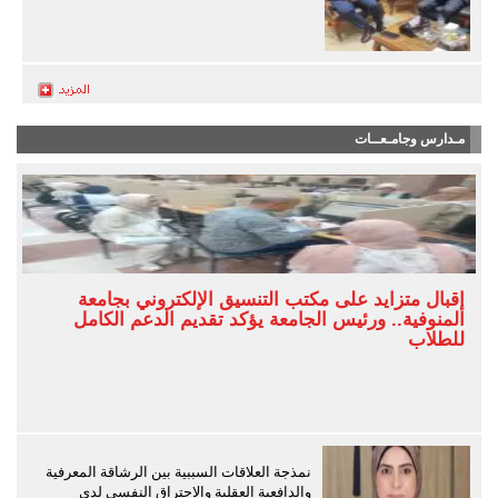
مـدارس وجامـعــات
إقبال متزايد على مكتب التنسيق الإلكتروني بجامعة
المنوفية.. ورئيس الجامعة يؤكد تقديم الدعم الكامل
للطلاب
نمذجة العلاقات السببية بين الرشاقة المعرفية
والدافعية العقلية والاحتراق النفسي لدى