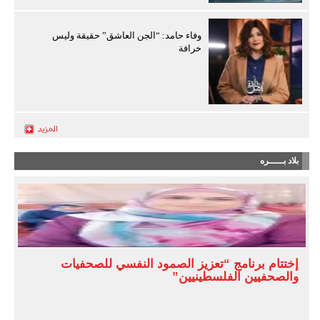
وفاء حامد: “الجن العاشق” حقيقة وليس
خرافة
بلاد بـــــره
إختتام برنامج “تعزيز الصمود النفسي للصحفيات
والصحفيين الفلسطينيين”