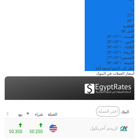
°
C
37°
+
26°
+
القاهرة
الأحد, 09
السبت
+
37°
+
26°
الاثنين
+
39°
+
28°
الثلاثاء
+
41°
+
30°
الأربعاء
+
42°
+
29°
الخميس
+
41°
+
27°
الجمعة
+
40°
+
28°
أنظر إلى التنبؤ لسبعة أيام
أسعار العملات في البنوك