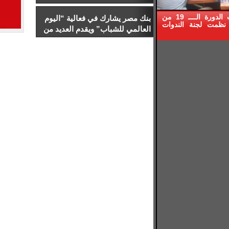
والخطاب السياسي
كتبت : حنان الليمونى ضمن فعاليات الدورة الــــ 19 من
بنك مصر يشارك في فعالية “اليوم
نظمت لجنة الندوات
العالمي للشباب” ويقدم العديد من
العروض المجانية دعمًا للشمول
المالي تحت رعاية البنك المركزي