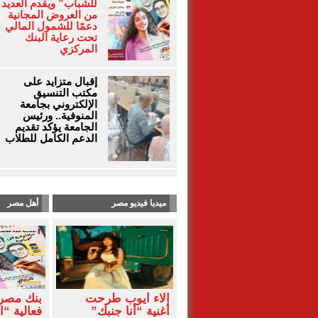
للشباب” ويقدم العديد
من العروض المجانية
دعمًا للشمول المالي
تحت رعاية البنك
المركزي
إقبال متزايد على
مكتب التنسيق
الإلكتروني بجامعة
المنوفية.. ورئيس
الجامعة يؤكد تقديم
الدعم الكامل للطلاب
ميديا فيديو مصر
أهل مصر
آلاء أيوب طرحت
بنك مصر
أغنية “أنا جنبك”
فعالية “ا