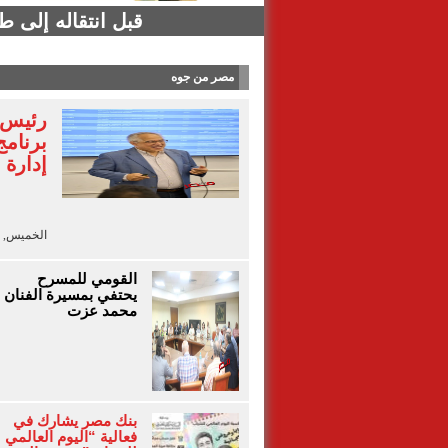
قبل انتقاله إلى 
مصر من جوه
رئيس ا
برنامج
إدارة 
الخميس, 6 أغسطس 2026 - 18:40
القومي للمسرح
يحتفي بمسيرة الفنان
محمد عزت
بنك مصر يشارك في
فعالية “اليوم العالمي