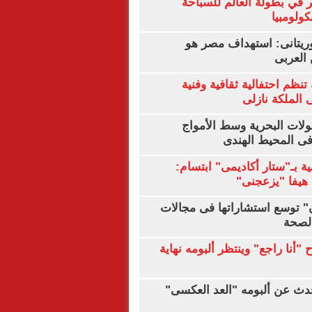
 في بطولة العالم للسباحة
كولومبيا
يتانى: استهداف مصر هو
العربى
تنظم احتفالية ثقافية وفنية
الملكة نازلى
ولات البحرية وسط الأمواج
ى المحيط الهندى
ية بـ"ستار أكاديمى" ابتسام:
هيفا "يزعجنى"
ن" توسع استشاراتها فى مجالات
الصحة
"أنا راجع" وينتظر ألبومه نهاية
دث عن ألبومه "العد العكسى"