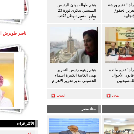
رأة ” تقيم ورشة
هيثم طواله يهنئ الرئيس
عزيز الحقوق
السيسي بذكرى ثورة 23
نجابية
يوليو: مسيرة وطن تُكتب
بالإرادة والإنجاز
رأة” تقيم مائدة
هيثم زينهم رئيس التحرير
انون الأحوال
يهنئ الكاتبة الكبيرة اسماء
لمسيحيين
الحسيني مدير تحرير الاهرام
بعيد ميلادها
ستاد مصر
الأكثر قراءة