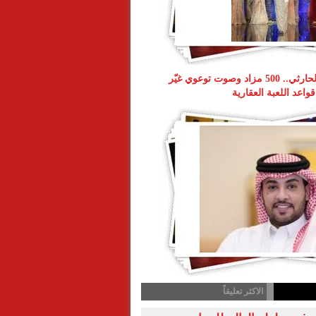
ناصر طويرش الحارثي.. 500 مزاد وصوت توعوي غيّر
قواعد اللعبة العقارية
الاكثر تعليقاً