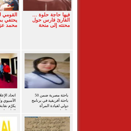
فيها حاجة حلوة …
القومي 
القارئ فارس حول
يحتفي بم
محنته إلى منحة
محمد ع
باحثة مصرية ضمن 50
اتحاد الإعل
باحثة أفريقية في برنامج
الآسيوي وأم
دولي لقيادة المرأة
يكرّم نقاب
بالزراعة
الفلسطينيي
برامج التد
الفلسطيني