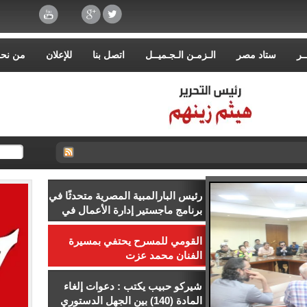
ـر
ستاد مصر
الـزمـن الـجـميــل
اتصل بنا
للإعلان
من نح
رئيس البارالمبية المصرية متحدثًا في
برنامج ماجستير إدارة الأعمال في
إدارة الرياضة بجامعة إسلسكا
القومي للمسرح يحتفي بمسيرة
الفنان محمد عزت
شيركو حبيب يكتب : دعوات إلغاء
المادة (140) بين الجهل الدستوري