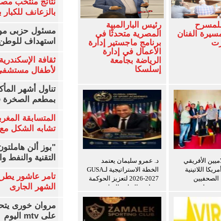
نتائج منتخب مصر
بالزعانف للكبار ب
للمسرح
رئيس البارالمبية
مسئول حزبى مور
سيرة الفنان
المصرية متحدثًا في
استهداف للوطن 
زت
برنامج ماجستير إدارة
الأعمال في إدارة
ثقافة الإسكندرية 
الرياضة بجامعة
إسلسكا
لأطفال مستشفى 
تناول أشهر المأك
بمطعم الصخرة ف
المتسابقة المغرب
تشابه الشكل مع 
"بوز ألن هاملتو
التقنية والنفط و
اميين الأفريقي
د. عمرو سليمان يعتمد
ريكا اللاتينية
الخطة الاستراتيجية لـGUSA
تامر عاشور يطرح 
ة الصحفيين
2026-2027 لتعزيز الحوكمة
الشهر الجارى
ن ويعلن توسيع
وتطوير التعليم الرياضي
ريب للإعلاميين
مروان خورى يتح
ين
على mtv اليوم