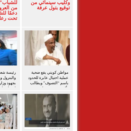
وكليب سينمائي من
للشباب” 
توقيع بتول عرفة
من العرو
دعمًا لل
تحت رعاي
المركزي
مواطن كويتي يقع ضحية
رئيسة شعبة
عملية احتيال عابرة للحدود
والبترول و
باسم “التصوف” ويطالب
بجهود وزار
بأكثر من نصف مليون
احتواء حاد
بمساعدة شخصيات دينية
بدمياط
سودانية