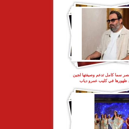
ر سما كامل تدعم وصيفتها لجين
د ظهورها في كليب عمرو دياب