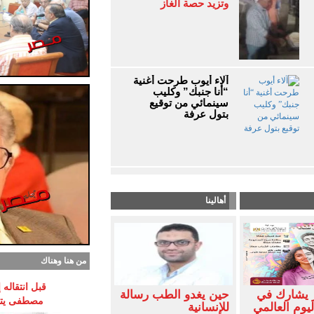
وتزيد حصة الغاز
آلاء أيوب طرحت أغنية
“أنا جنبك” وكليب
سينمائي من توقيع
بتول عرفة
أهالينا
من هنا وهناك
قبل انتقاله
 يشارك في
حين يغدو الطب رسالة
مصطفى يتوق
ليوم العالمي
للإنسانية