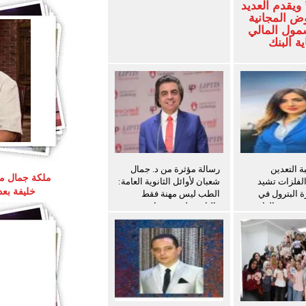
ويقدم العديد
ض المجانية
شمول المالي
ة البنك
 التعدين
رسالة مؤثرة من د. جمال
ملكة جمال مص
الفلزات تشيد
شعبان لأوائل الثانوية العامة:
خليفة بع
ة البترول في
الطب ليس مهنة فقط
ث سفن الغاز
والثانوية ليست نهاية
المطاف