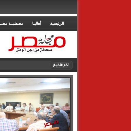
الرئيسية
أهالينا
مصطبــة مصــ