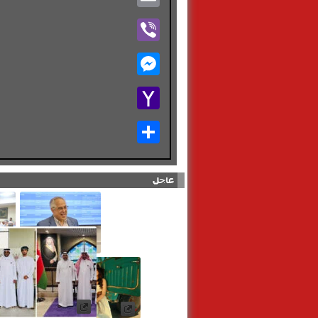
Viber
Messenger
Yahoo
Mail
Share