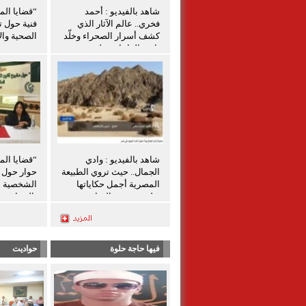
شاهد بالفيديو : أحمد
“قضايا الم
فخري.. عالم الآثار الذي
فنية حول ت
كشف أسرار الصحراء وخلّد
الصحية والإ
تاريخ الواحات تعليق شيرين
الشافعي
شاهد بالفيديو : وادي
“قضايا الم
الجمال.. حيث تروي الطبيعة
حوار حول ق
المصرية أجمل حكاياتها
الشخصية ل
تعليق شيرين الشافعى
بالمنيا
فيها حاجة حلوة
حواديت