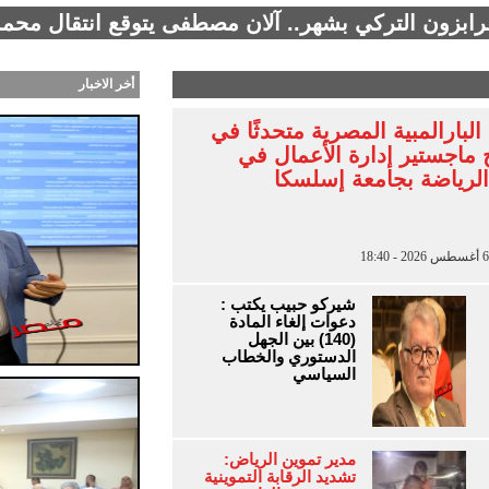
طرابزون التركي بشهر.. آلان مصطفى يتوقع انتقال محمد
أخر الاخبار
لبارالمبية المصرية متحدثًا في
 ماجستير إدارة الأعمال في
الرياضة بجامعة إسلسكا
شيركو حبيب يكتب :
دعوات إلغاء المادة
(140) بين الجهل
الدستوري والخطاب
السياسي
مدير تموين الرياض:
تشديد الرقابة التموينية