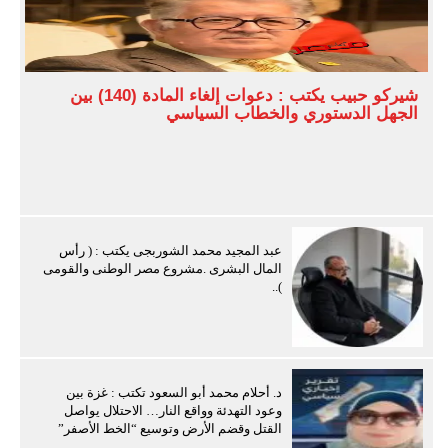
شيركو حبيب يكتب : دعوات إلغاء المادة (140) بين
الجهل الدستوري والخطاب السياسي
عبد المجيد محمد الشوربجى يكتب : ( رأس
المال البشرى .مشروع مصر الوطنى والقومى
)..
د. أحلام محمد أبو السعود تكتب : غزة بين
وعود التهدئة وواقع النار… الاحتلال يواصل
القتل وقضم الأرض وتوسيع “الخط الأصفر”