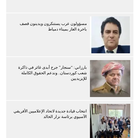
مسؤولون عرب يستنكرون ويدينون قصف
باخرة الغاز بميناء دمياط
بارزاني: “سنجار” جرح أبدى غائر في ذاكرة
شعب كوردستان.. وندعم الحقوق الكاملة
للإيزيديين
انتخاب قيادة جديدة لاتحاد الإعلاميين الأفريقي
الآسيوي برئاسة نزار الخالد