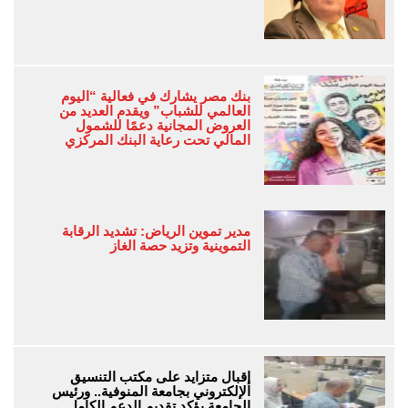
بنك مصر يشارك في فعالية “اليوم
العالمي للشباب” ويقدم العديد من
العروض المجانية دعمًا للشمول
المالي تحت رعاية البنك المركزي
مدير تموين الرياض: تشديد الرقابة
التموينية وتزيد حصة الغاز
إقبال متزايد على مكتب التنسيق
الإلكتروني بجامعة المنوفية.. ورئيس
الجامعة يؤكد تقديم الدعم الكامل