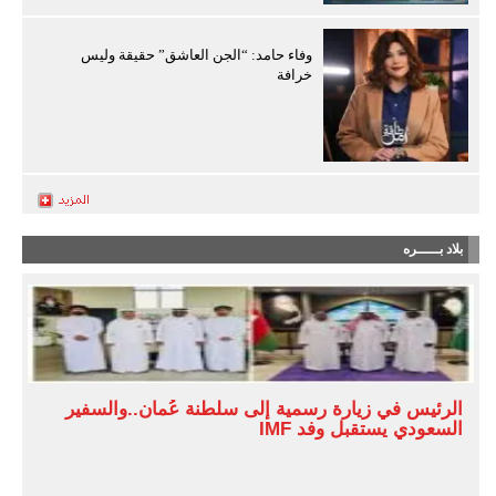
وفاء حامد: “الجن العاشق” حقيقة وليس
خرافة
بلاد بـــــره
الرئيس في زيارة رسمية إلى سلطنة عُمان..والسفير
السعودي يستقبل وفد IMF