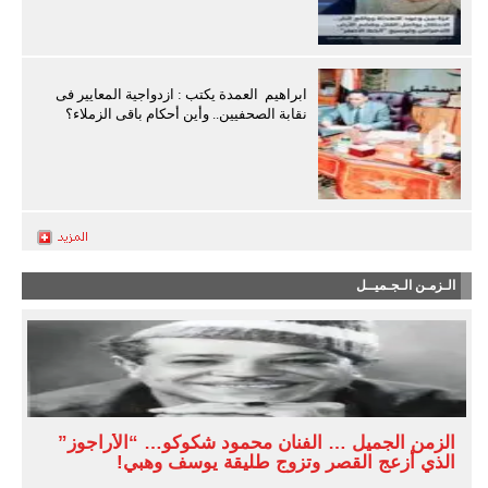
ابراهيم العمدة يكتب : ازدواجية المعايير فى
نقابة الصحفيين.. وأين أحكام باقى الزملاء؟
الـزمـن الـجـميــل
الزمن الجميل … الفنان محمود شكوكو… “الأراجوز”
الذي أزعج القصر وتزوج طليقة يوسف وهبي!