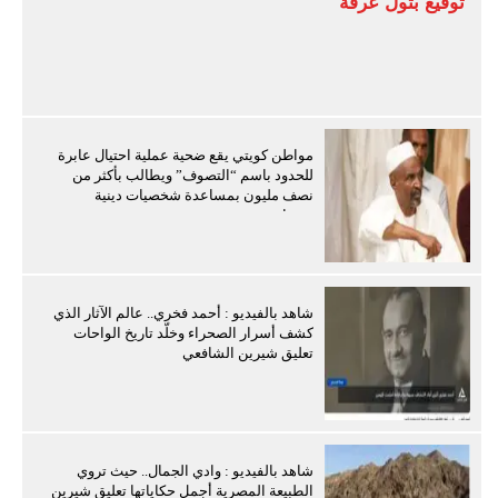
توقيع بتول عرفة
مواطن كويتي يقع ضحية عملية احتيال عابرة
للحدود باسم “التصوف” ويطالب بأكثر من
نصف مليون بمساعدة شخصيات دينية
سودانية
شاهد بالفيديو : أحمد فخري.. عالم الآثار الذي
كشف أسرار الصحراء وخلّد تاريخ الواحات
تعليق شيرين الشافعي
شاهد بالفيديو : وادي الجمال.. حيث تروي
الطبيعة المصرية أجمل حكاياتها تعليق شيرين