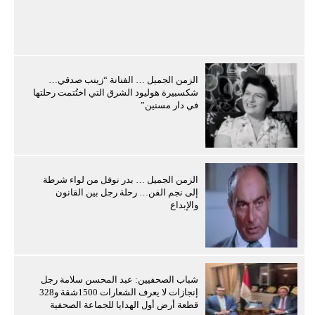
الزمن الجميل … الفنانة “زينب صدقي…
شكسبيرة هوليود الشرق التي اختُتمت رحلتها
في دار مسنين”
الزمن الجميل … بدر نوفل من لواء شرطة
إلى نجم الفن… رحلة رجل بين القانون
والإبداع
شباب الصحفيين: عبد المحسن سلامة رجل
إنجازات لا يعرف الشعارات 1500شقة و328
قطعة أرض أول الهدايا للجماعة الصحفية