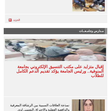
مـدارس وجامـعــات
إقبال متزايد على مكتب التنسيق الإلكتروني بجامعة
المنوفية.. ورئيس الجامعة يؤكد تقديم الدعم الكامل
للطلاب
نمذجة العلاقات السببية بين الرشاقة المعرفية
والدافعية العقلية والاحتراق النفسي لدى