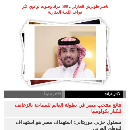
ناصر طويرش الحارثي.. 500 مزاد وصوت توعوي غيّر
قواعد اللعبة العقارية
الأكثر قراءة
الاكثر تعليقاً
نتائج منتخب مصر في بطولة العالم للسباحة بالزعانف
للكبار بكولومبيا
مسئول حزبى موريتانى: استهداف مصر هو استهداف
للوطن العربى