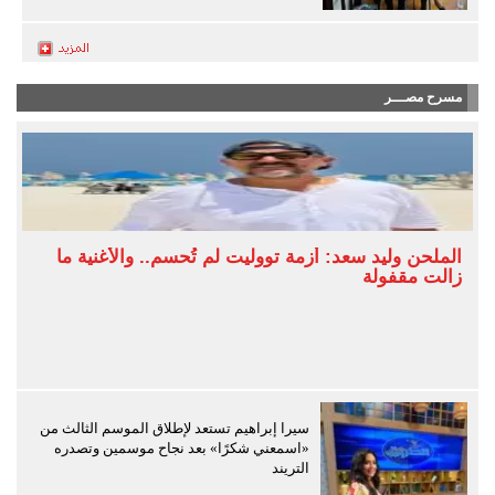
مسرح مصـــر
الملحن وليد سعد: أزمة تووليت لم تُحسم.. والأغنية ما
زالت مقفولة
سيرا إبراهيم تستعد لإطلاق الموسم الثالث من
«اسمعني شكرًا» بعد نجاح موسمين وتصدره
التريند