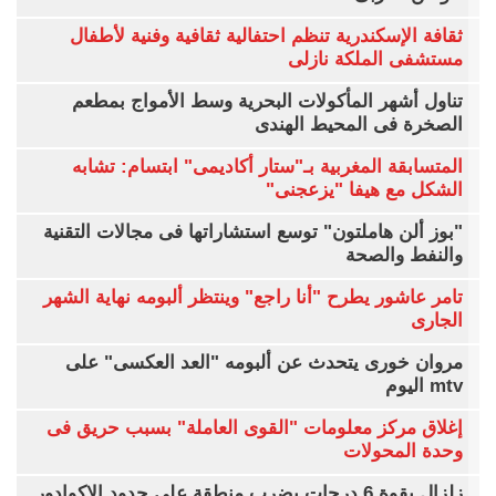
ثقافة الإسكندرية تنظم احتفالية ثقافية وفنية لأطفال
مستشفى الملكة نازلى
تناول أشهر المأكولات البحرية وسط الأمواج بمطعم
الصخرة فى المحيط الهندى
المتسابقة المغربية بـ"ستار أكاديمى" ابتسام: تشابه
الشكل مع هيفا "يزعجنى"
"بوز ألن هاملتون" توسع استشاراتها فى مجالات التقنية
والنفط والصحة
تامر عاشور يطرح "أنا راجع" وينتظر ألبومه نهاية الشهر
الجارى
مروان خورى يتحدث عن ألبومه "العد العكسى" على
mtv اليوم
إغلاق مركز معلومات "القوى العاملة" بسبب حريق فى
وحدة المحولات
زلزال بقوة 6 درجات يضرب منطقة على حدود الإكوادور