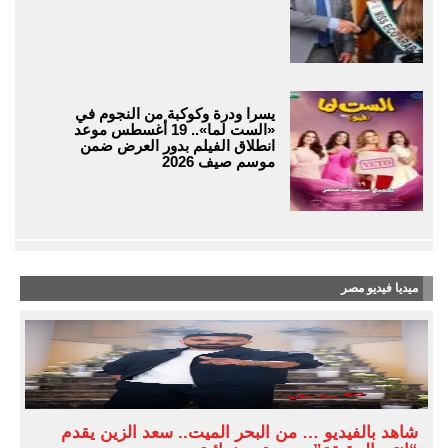
يسرا ودرة وكوكبة من النجوم في
«الست لما».. 19 أغسطس موعد
انطلاق الفيلم بدور العرض ضمن
موسم صيف 2026
ميديا فيديو مصر
شاهد بالفيديو … من البحر الميت.. سعد الزين يقدم