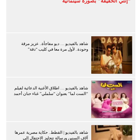
“إنتي الحقيقة” بصورة سينمائية
شاهد بالفيديو … ديو مفاجأة.. عزيز مرقة
وحودة.. لأول مرة معا في كليب “دقة”
شاهد بالفيديو … اطلاق الأغنية الدعائية لفيلم
“الست لما” بعنوان “سلملي” غناء حنان أحمد
شاهد بالفيديو | القطط.. حكاية مصرية عمرها
آلاف السنين ورسالة تتجاوز الاحتفال إلى