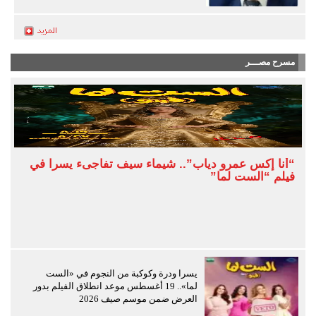
مسرح مصـــر
“أنا إكس عمرو دياب”.. شيماء سيف تفاجىء يسرا في
فيلم “الست لما”
يسرا ودرة وكوكبة من النجوم في «الست
لما».. 19 أغسطس موعد انطلاق الفيلم بدور
العرض ضمن موسم صيف 2026