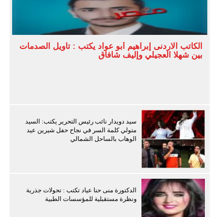
الكاتب الاردنى إبراهيم أبو عواد يكتب : تأويل الصدمات
بين شهلا العجيلي وإليف شافاق
سيد دويدار نائب رئيس التحرير يكتب: السيد
متولي كلمة السر في نجاح حفل شيرين عيد
الوهاب بالساحل الشمالي
الدكتورة منى حنا عياد تكتب : تحولات جذرية
ونظرة مستقبلية للمؤسسات الطبية