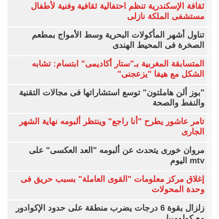
ثقافة الإسكندرية تنظم احتفالية ثقافية وفنية لأطفال
مستشفى الملكة نازلى
تناول أشهر المأكولات البحرية وسط الأمواج بمطعم
الصخرة فى المحيط الهندى
المتسابقة المغربية بـ"ستار أكاديمى" ابتسام: تشابه
الشكل مع هيفا "يزعجنى"
"بوز ألن هاملتون" توسع استشاراتها فى مجالات التقنية
والنفط والصحة
تامر عاشور يطرح "أنا راجع" وينتظر ألبومه نهاية الشهر
الجارى
مروان خورى يتحدث عن ألبومه "العد العكسى" على
mtv اليوم
إغلاق مركز معلومات "القوى العاملة" بسبب حريق فى
وحدة المحولات
زلزال بقوة 6 درجات يضرب منطقة على حدود الإكوادور
مع كولومبيا