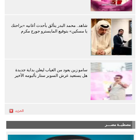
شاهد.. محمد البدر يتألق بأحدث أغانيه «براحتك
يا مسكين» بتوقيع المايسترو جورج مكرم
سامو زين يعود من الغياب ليعلن بداية جديدة
هل يستعيد عرش السوبر ستار بألبومه الأخير
مصطبــة مصـــر