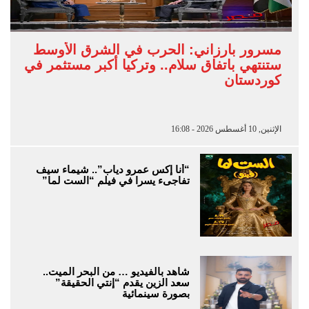
مسرور بارزاني: الحرب في الشرق الأوسط
ستنتهي باتفاق سلام.. وتركيا أكبر مستثمر في
كوردستان
الإثنين, 10 أغسطس 2026 - 16:08
“أنا إكس عمرو دياب”.. شيماء سيف
تفاجىء يسرا في فيلم “الست لما”
شاهد بالفيديو … من البحر الميت..
سعد الزين يقدم “إنتي الحقيقة”
بصورة سينمائية