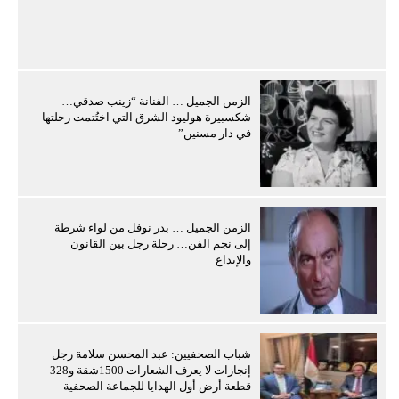
الزمن الجميل … الفنانة “زينب صدقي…
شكسبيرة هوليود الشرق التي اختُتمت رحلتها
في دار مسنين”
الزمن الجميل … بدر نوفل من لواء شرطة
إلى نجم الفن… رحلة رجل بين القانون
والإبداع
شباب الصحفيين: عبد المحسن سلامة رجل
إنجازات لا يعرف الشعارات 1500شقة و328
قطعة أرض أول الهدايا للجماعة الصحفية