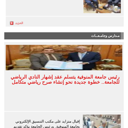
مـدارس وجامـعــات
رئيس جامعة المنوفية يتسلم عقد إشهار النادي الرياضي
للجامعة.. خطوة جديدة نحو إنشاء صرح رياضي متكامل
إقبال متزايد على مكتب التنسيق الإلكتروني
بجامعة المنوفية.. ورئيس الجامعة يؤكد تقديم