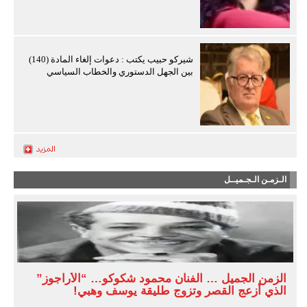
شيركو حبيب يكتب : دعوات إلغاء المادة (140)
بين الجهل الدستوري والخطاب السياسي
الـزمـن الـجـميــل
الزمن الجميل … الفنان محمود شكوكو… “الأراجوز”
الذي أزعج القصر وتزوج طليقة يوسف وهبي!