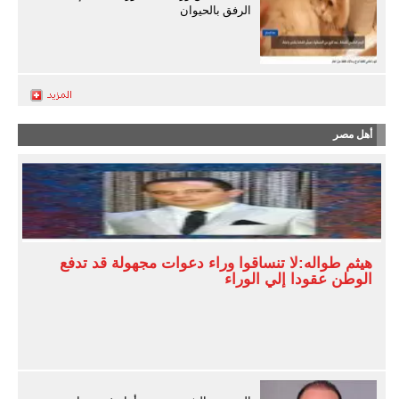
الرفق بالحيوان
أهل مصر
هيثم طواله:لا تنساقوا وراء دعوات مجهولة قد تدفع
الوطن عقودا إلي الوراء