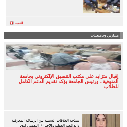
مـدارس وجامـعــات
إقبال متزايد على مكتب التنسيق الإلكتروني بجامعة
المنوفية.. ورئيس الجامعة يؤكد تقديم الدعم الكامل
للطلاب
نمذجة العلاقات السببية بين الرشاقة المعرفية
والدافعية العقلية والاحتراق النفسي لدى