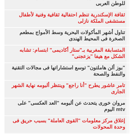
للوطن العربى
ثقافة الإسكندرية تنظم احتفالية ثقافية وفنية لأطفال
مستشفى الملكة نازلى
تناول أشهر المأكولات البحرية وسط الأمواج بمطعم
الصخرة فى المحيط الهندى
المتسابقة المغربية بـ"ستار أكاديمى" ابتسام: تشابه
الشكل مع هيفا "يزعجنى"
"بوز ألن هاملتون" توسع استشاراتها فى مجالات التقنية
والنفط والصحة
تامر عاشور يطرح "أنا راجع" وينتظر ألبومه نهاية الشهر
الجارى
مروان خورى يتحدث عن ألبومه "العد العكسى" على
mtv اليوم
إغلاق مركز معلومات "القوى العاملة" بسبب حريق فى
وحدة المحولات