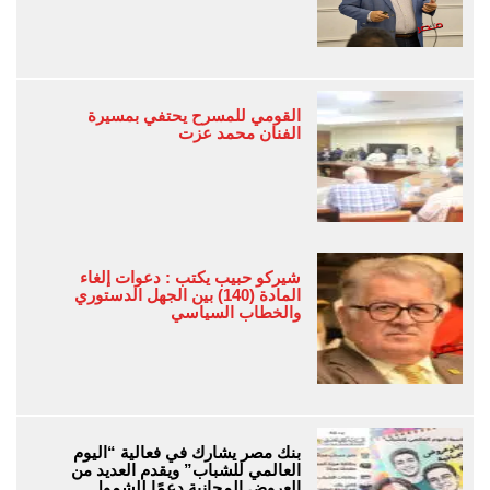
القومي للمسرح يحتفي بمسيرة
الفنان محمد عزت
شيركو حبيب يكتب : دعوات إلغاء
المادة (140) بين الجهل الدستوري
والخطاب السياسي
بنك مصر يشارك في فعالية “اليوم
العالمي للشباب” ويقدم العديد من
العروض المجانية دعمًا للشمول