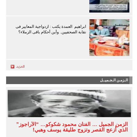
ابراهيم العمدة يكتب : ازدواجية المعايير فى
نقابة الصحفيين.. وأين أحكام باقى الزملاء؟
الـزمـن الـجـميــل
الزمن الجميل … الفنان محمود شكوكو… “الأراجوز”
الذي أزعج القصر وتزوج طليقة يوسف وهبي!