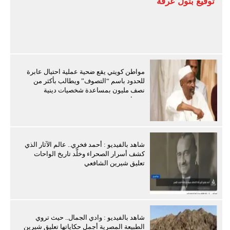
توقيع بتول عرفة
مواطن كويتي يقع ضحية عملية احتيال عابرة
للحدود باسم “التصوف” ويطالب بأكثر من
نصف مليون بمساعدة شخصيات دينية
سودانية
شاهد بالفيديو : أحمد فخري.. عالم الآثار الذي
كشف أسرار الصحراء وخلّد تاريخ الواحات
تعليق شيرين الشافعي
شاهد بالفيديو : وادي الجمال.. حيث تروي
الطبيعة المصرية أجمل حكاياتها تعليق شيرين