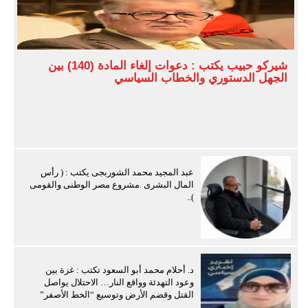
شيركو حبيب يكتب : دعوات إلغاء المادة (140) بين
الجهل الدستوري والخطاب السياسي
عبد المجيد محمد الشوربجى يكتب : ( رأس
المال البشرى .مشروع مصر الوطنى والقومى
)..
د. أحلام محمد أبو السعود تكتب : غزة بين
وعود التهدئة وواقع النار… الاحتلال يواصل
القتل وقضم الأرض وتوسيع “الخط الأصفر”