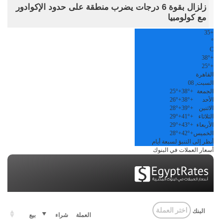
زلزال بقوة 6 درجات يضرب منطقة على حدود الإكوادور
مع كولومبيا
35
+
°
C
38°
+
25°
+
القاهرة
السبت, 08
الجمعة
+
38°
+
25°
الأحد
+
38°
+
26°
الاثنين
+
39°
+
28°
الثلاثاء
+
41°
+
29°
الأربعاء
+
43°
+
29°
الخميس
+
42°
+
28°
أنظر إلى التنبؤ لسبعة أيام
أسعار العملات في البنوك