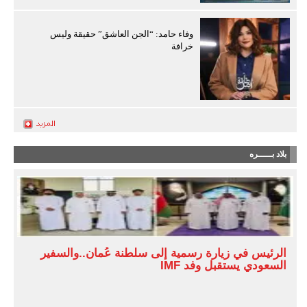
وفاء حامد: “الجن العاشق” حقيقة وليس
خرافة
بلاد بـــــره
الرئيس في زيارة رسمية إلى سلطنة عُمان..والسفير
السعودي يستقبل وفد IMF