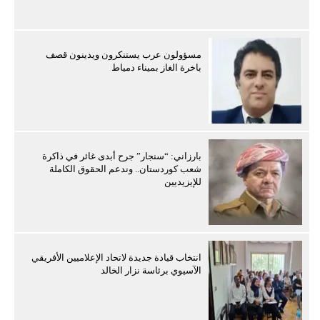
مسؤولون عرب يستنكرون ويدينون قصف
باخرة الغاز بميناء دمياط
بارزاني: “سنجار” جرح أبدى غائر في ذاكرة
شعب كوردستان.. وندعم الحقوق الكاملة
للإيزيديين
انتخاب قيادة جديدة لاتحاد الإعلاميين الأفريقي
الآسيوي برئاسة نزار الخالد