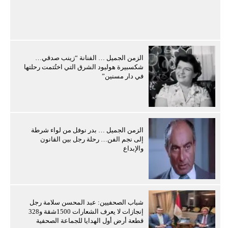
الزمن الجميل … الفنانة “زينب صدقي…
شكسبيرة هوليود الشرق التي اختُتمت رحلتها
في دار مسنين”
الزمن الجميل … بدر نوفل من لواء شرطة
إلى نجم الفن… رحلة رجل بين القانون
والإبداع
شباب الصحفيين: عبد المحسن سلامة رجل
إنجازات لا يعرف الشعارات 1500شقة و328
قطعة أرض أول الهدايا للجماعة الصحفية