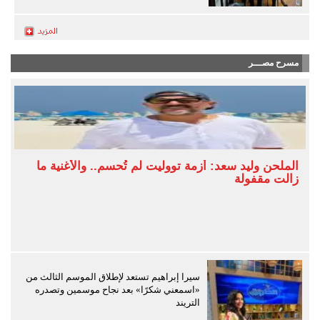
مسرح مصـــر
الملحن وليد سعد: أزمة تووليت لم تُحسم.. والأغنية ما
زالت مقفولة
سيرا إبراهيم تستعد لإطلاق الموسم الثالث من
«اسمعني شكرًا» بعد نجاح موسمين وتصدره
التريند