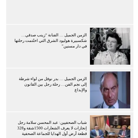
الزمن الجميل … الفنانة “زينب صدقي…
شكسبيرة هوليود الشرق التي اختُتمت رحلتها
في دار مسنين”
الزمن الجميل … بدر نوفل من لواء شرطة
إلى نجم الفن… رحلة رجل بين القانون
والإبداع
شباب الصحفيين: عبد المحسن سلامة رجل
إنجازات لا يعرف الشعارات 1500شقة و328
قطعة أرض أول الهدايا للجماعة الصحفية