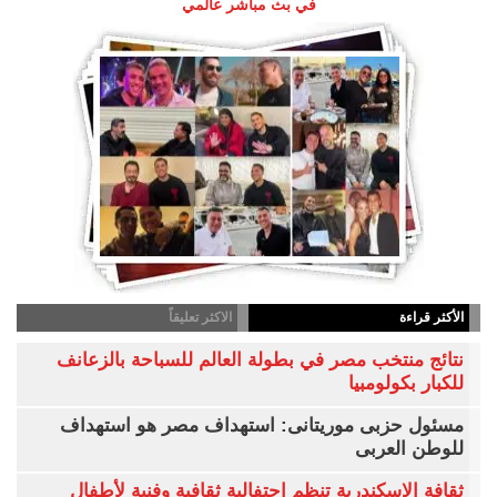
في بث مباشر عالمي
الأكثر قراءة
الاكثر تعليقاً
نتائج منتخب مصر في بطولة العالم للسباحة بالزعانف
للكبار بكولومبيا
مسئول حزبى موريتانى: استهداف مصر هو استهداف
للوطن العربى
ثقافة الإسكندرية تنظم احتفالية ثقافية وفنية لأطفال