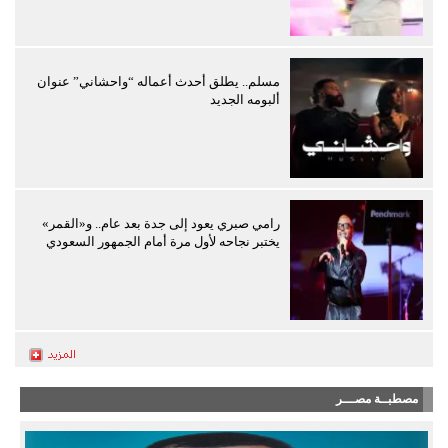
مسلم.. يطلق أحدث أعماله “واحشاني” عنوان
ألبومه الجديد
رامي صبري يعود إلى جدة بعد عام.. و«القمر»
يختبر نجاحه لأول مرة أمام الجمهور السعودي
مصطبــة مصـــر