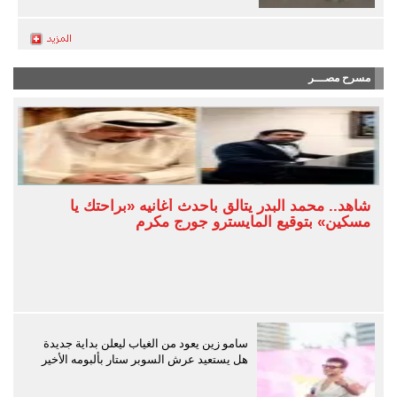
مسرح مصـــر
شاهد.. محمد البدر يتألق بأحدث أغانيه «براحتك يا
مسكين» بتوقيع المايسترو جورج مكرم
سامو زين يعود من الغياب ليعلن بداية جديدة
هل يستعيد عرش السوبر ستار بألبومه الأخير