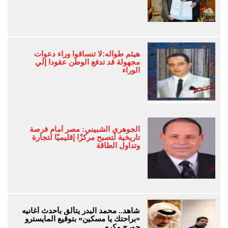
هيثم طواله:لا تنساقوا وراء دعوات
مجهولة قد تدفع الوطن عقودا إلي
الوراء
الجوهري الشبيني: مصر أمام فرصة
تاريخية لتصبح مركزًا إقليميًا لتجارة
وتداول الطاقة
شاهد.. محمد البدر يتألق بأحدث أغانيه
«براحتك يا مسكين» بتوقيع المايسترو
جورج مكرم