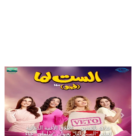
شاهد بالفيديو … اطلاق الأغنية الدعائية
لفيلم “الست لما” بعنوان “سلملي” غناء