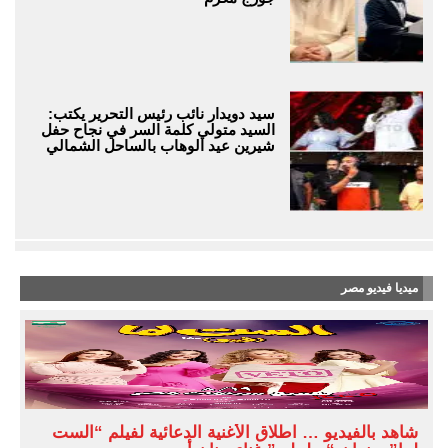
سيد دويدار نائب رئيس التحرير يكتب:
السيد متولي كلمة السر في نجاح حفل
شيرين عيد الوهاب بالساحل الشمالي
ميديا فيديو مصر
شاهد بالفيديو … اطلاق الأغنية الدعائية لفيلم “الست