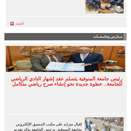
مـدارس وجامـعــات
رئيس جامعة المنوفية يتسلم عقد إشهار النادي الرياضي
للجامعة.. خطوة جديدة نحو إنشاء صرح رياضي متكامل
إقبال متزايد على مكتب التنسيق الإلكتروني
بجامعة المنوفية.. ورئيس الجامعة يؤكد تقديم