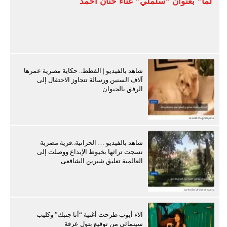
لما” بعنوان “سلملي” غناء حنان أحمد
شاهد بالفيديو | القطط.. حكاية مصرية عمرها
آلاف السنين ورسالة تتجاوز الاحتفال إلى
الرفق بالحيوان
شاهد بالفيديو … الحرانية..قرية مصرية
نسجت تراثها بخيوط الإبداع ووصلت إلى
العالمية تعليق شيرين الشافعى
آلاء أيوب طرحت أغنية “أنا جنبك” وكليب
سينمائي من توقيع بتول عرفة