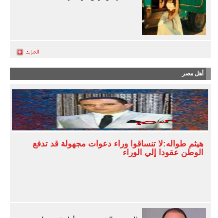
أهل مصر
هيثم طواله:لا تنساقوا وراء دعوات مجهولة قد تدفع
الوطن عقودا إلي الوراء