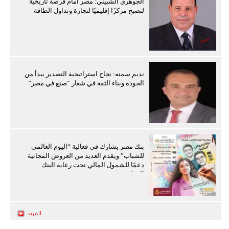
الجوهري الشبيني: مصر أمام فرصة تاريخية
لتصبح مركزًا إقليميًا لتجارة وتداول الطاقة
نديم سمنه: نجاح استراتيجية التصدير يبدأ من
الجودة وبناء الثقة في شعار “صنع في مصر”
بنك مصر يشارك في فعالية “اليوم العالمي
للشباب” ويقدم العديد من العروض المجانية
دعمًا للشمول المالي تحت رعاية البنك
المركزي