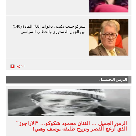
شيركو حبيب يكتب : دعوات إلغاء المادة (140)
بين الجهل الدستوري والخطاب السياسي
الـزمـن الـجـميــل
الزمن الجميل … الفنان محمود شكوكو… “الأراجوز”
الذي أزعج القصر وتزوج طليقة يوسف وهبي!