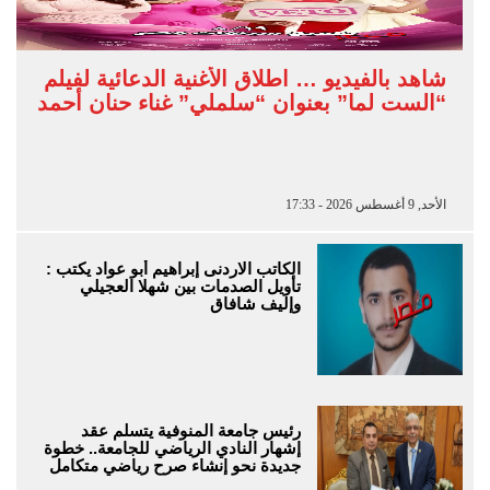
شاهد بالفيديو … اطلاق الأغنية الدعائية لفيلم
“الست لما” بعنوان “سلملي” غناء حنان أحمد
الأحد, 9 أغسطس 2026 - 17:33
الكاتب الاردنى إبراهيم أبو عواد يكتب :
تأويل الصدمات بين شهلا العجيلي
وإليف شافاق
رئيس جامعة المنوفية يتسلم عقد
إشهار النادي الرياضي للجامعة.. خطوة
جديدة نحو إنشاء صرح رياضي متكامل