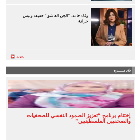
وفاء حامد: “الجن العاشق” حقيقة وليس
خرافة
بلاد بـــــره
إختتام برنامج “تعزيز الصمود النفسي للصحفيات
والصحفيين الفلسطينيين”