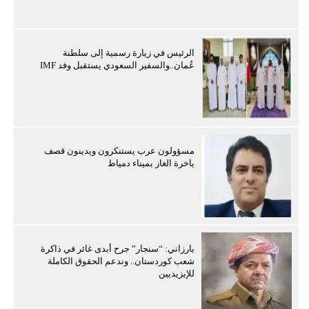
الرئيس في زيارة رسمية إلى سلطنة
عُمان..والسفير السعودي يستقبل وفد IMF
مسؤولون عرب يستنكرون ويدينون قصف
باخرة الغاز بميناء دمياط
بارزاني: “سنجار” جرح أبدى غائر في ذاكرة
شعب كوردستان.. وندعم الحقوق الكاملة
للإيزيديين