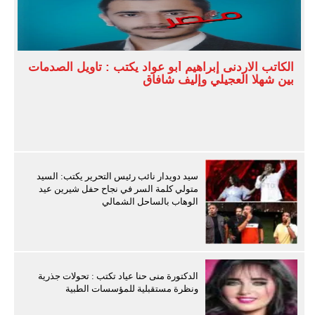
الكاتب الاردنى إبراهيم أبو عواد يكتب : تأويل الصدمات
بين شهلا العجيلي وإليف شافاق
سيد دويدار نائب رئيس التحرير يكتب: السيد
متولي كلمة السر في نجاح حفل شيرين عيد
الوهاب بالساحل الشمالي
الدكتورة منى حنا عياد تكتب : تحولات جذرية
ونظرة مستقبلية للمؤسسات الطبية