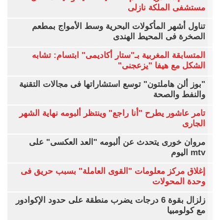
مستشفى الملكة نازلى
تناول أشهر المأكولات البحرية وسط الأمواج بمطعم
الصخرة فى المحيط الهندى
المتسابقة المغربية بـ"ستار أكاديمى" ابتسام: تشابه
الشكل مع هيفا "يزعجنى"
"بوز ألن هاملتون" توسع استشاراتها فى مجالات التقنية
والنفط والصحة
تامر عاشور يطرح "أنا راجع" وينتظر ألبومه نهاية الشهر
الجارى
مروان خورى يتحدث عن ألبومه "العد العكسى" على
mtv اليوم
إغلاق مركز معلومات "القوى العاملة" بسبب حريق فى
وحدة المحولات
زلزال بقوة 6 درجات يضرب منطقة على حدود الإكوادور
مع كولومبيا