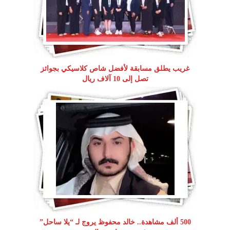
غريب يطلق مسابقة لأفضل شاص كلاسيكي بجوائز
تصل إلى 10 آلاف ريال
500 ألف مشاهدة.. خالد محفوظ يروج لـ “يلا ساحل”