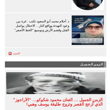
د. أحلام محمد أبو السعود تكتب : غزة بين
وعود التهدئة وواقع النار… الاحتلال يواصل
القتل وقضم الأرض وتوسيع “الخط الأصفر”
الـزمـن الـجـميــل
الزمن الجميل … الفنان محمود شكوكو… “الأراجوز”
الذي أزعج القصر وتزوج طليقة يوسف وهبي!