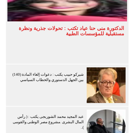
الدكتورة منى حنا عياد تكتب : تحولات جذرية ونظرة
مستقبلية للمؤسسات الطبية
شيركو حبيب يكتب : دعوات إلغاء المادة (140)
بين الجهل الدستوري والخطاب السياسي
عبد المجيد محمد الشوربجى يكتب : ( رأس
المال البشرى .مشروع مصر الوطنى والقومى
)..