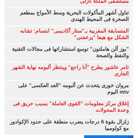
مستشفى الملكة نازلى
تناول أشهر المأكولات البحرية وسط الأمواج بمطعم
الصخرة فى المحيط الهندى
المتسابقة المغربية بـ"ستار أكاديمى" ابتسام: تشابه
الشكل مع هيفا "يزعجنى"
"بوز ألن هاملتون" توسع استشاراتها فى مجالات التقنية
والنفط والصحة
تامر عاشور يطرح "أنا راجع" وينتظر ألبومه نهاية الشهر
الجارى
مروان خورى يتحدث عن ألبومه "العد العكسى" على
mtv اليوم
إغلاق مركز معلومات "القوى العاملة" بسبب حريق فى
وحدة المحولات
زلزال بقوة 6 درجات يضرب منطقة على حدود الإكوادور
مع كولومبيا
35
+