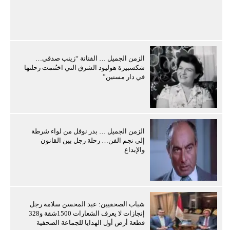
الزمن الجميل … الفنانة “زينب صدقي…
شكسبيرة هوليود الشرق التي اختُتمت رحلتها
في دار مسنين”
الزمن الجميل … بدر نوفل من لواء شرطة
إلى نجم الفن… رحلة رجل بين القانون
والإبداع
شباب الصحفيين: عبد المحسن سلامة رجل
إنجازات لا يعرف الشعارات 1500شقة و328
قطعة أرض أول الهدايا للجماعة الصحفية