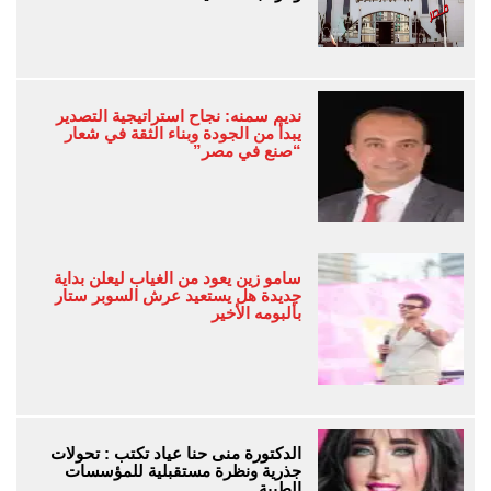
نديم سمنه: نجاح استراتيجية التصدير
يبدأ من الجودة وبناء الثقة في شعار
“صنع في مصر”
سامو زين يعود من الغياب ليعلن بداية
جديدة هل يستعيد عرش السوبر ستار
بألبومه الأخير
الدكتورة منى حنا عياد تكتب : تحولات
جذرية ونظرة مستقبلية للمؤسسات
الطبية