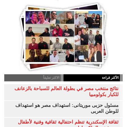
الأكثر قراءة
الاكثر تعليقاً
نتائج منتخب مصر في بطولة العالم للسباحة بالزعانف
للكبار بكولومبيا
مسئول حزبى موريتانى: استهداف مصر هو استهداف
للوطن العربى
ثقافة الإسكندرية تنظم احتفالية ثقافية وفنية لأطفال