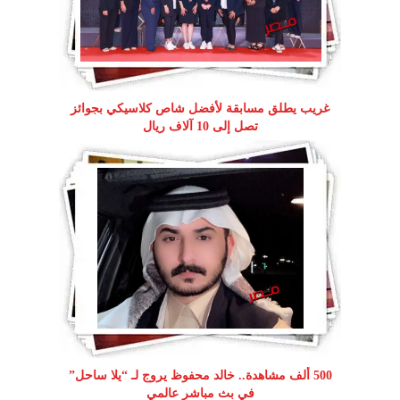
غريب يطلق مسابقة لأفضل شاص كلاسيكي بجوائز
تصل إلى 10 آلاف ريال
500 ألف مشاهدة.. خالد محفوظ يروج لـ “يلا ساحل”
في بث مباشر عالمي