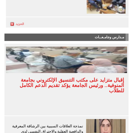
مـدارس وجامـعــات
إقبال متزايد على مكتب التنسيق الإلكتروني بجامعة
المنوفية.. ورئيس الجامعة يؤكد تقديم الدعم الكامل
للطلاب
نمذجة العلاقات السببية بين الرشاقة المعرفية
والدافعية العقلية والاحتراق النفسي لدى