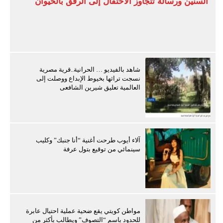
السنين ورسالة تتجاوز الاحتفال إلى الرفق بالحيوان
شاهد بالفيديو … الحرانية..قرية مصرية
نسجت تراثها بخيوط الإبداع ووصلت إلى
العالمية تعليق شيرين الشافعى
آلاء أيوب طرحت أغنية “أنا جنبك” وكليب
سينمائي من توقيع بتول عرفة
مواطن كويتي يقع ضحية عملية احتيال عابرة
للحدود باسم “التصوف” ويطالب بأكثر من