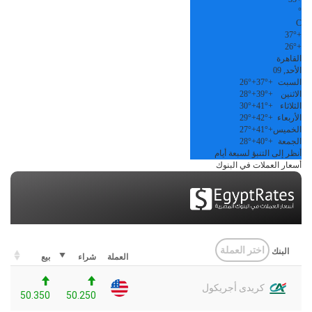
°
C
37°
+
26°
+
القاهرة
الأحد, 09
السبت
+
37°
+
26°
الاثنين
+
39°
+
28°
الثلاثاء
+
41°
+
30°
الأربعاء
+
42°
+
29°
الخميس
+
41°
+
27°
الجمعة
+
40°
+
28°
أنظر إلى التنبؤ لسبعة أيام
أسعار العملات في البنوك