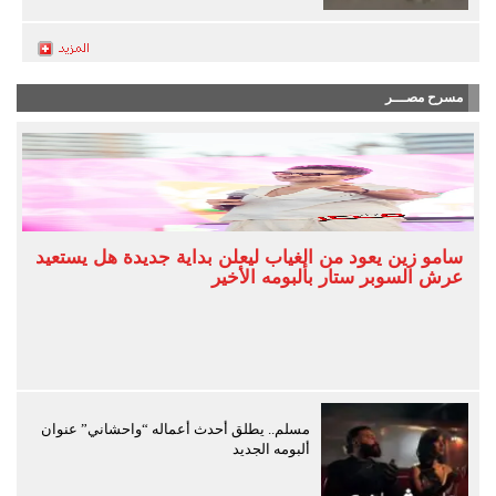
مسرح مصـــر
سامو زين يعود من الغياب ليعلن بداية جديدة هل يستعيد
عرش السوبر ستار بألبومه الأخير
مسلم.. يطلق أحدث أعماله “واحشاني” عنوان
ألبومه الجديد