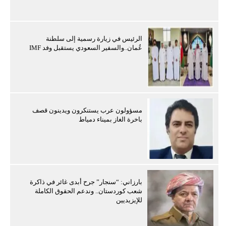
الرئيس في زيارة رسمية إلى سلطنة
عُمان..والسفير السعودي يستقبل وفد IMF
مسؤولون عرب يستنكرون ويدينون قصف
باخرة الغاز بميناء دمياط
بارزاني: “سنجار” جرح أبدى غائر في ذاكرة
شعب كوردستان.. وندعم الحقوق الكاملة
للإيزيديين