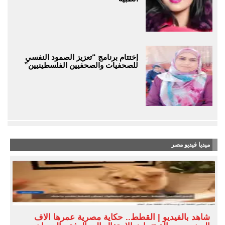
إختتام برنامج “تعزيز الصمود النفسي
للصحفيات والصحفيين الفلسطينيين”
ميديا فيديو مصر
شاهد بالفيديو | القطط.. حكاية مصرية عمرها آلاف