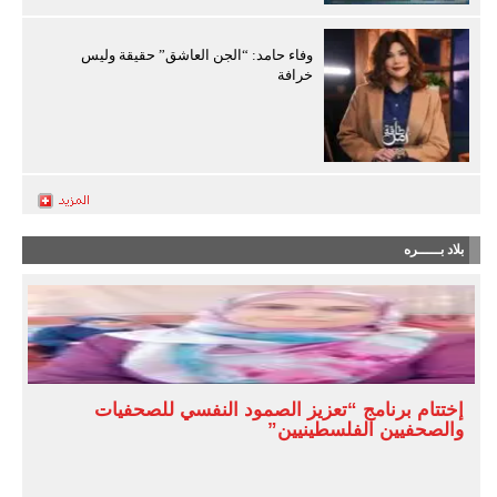
وفاء حامد: “الجن العاشق” حقيقة وليس
خرافة
بلاد بـــــره
إختتام برنامج “تعزيز الصمود النفسي للصحفيات
والصحفيين الفلسطينيين”