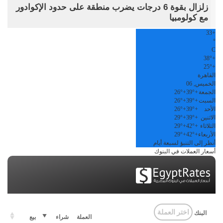
زلزال بقوة 6 درجات يضرب منطقة على حدود الإكوادور
مع كولومبيا
33
+
°
C
38°
+
25°
+
القاهرة
الخميس, 06
الجمعة
+
39°
+
26°
السبت
+
39°
+
26°
الأحد
+
39°
+
26°
الاثنين
+
39°
+
29°
الثلاثاء
+
42°
+
29°
الأربعاء
+
42°
+
29°
أنظر إلى التنبؤ لسبعة أيام
أسعار العملات في البنوك