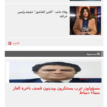
وفاء حامد: “الجن العاشق” حقيقة وليس
خرافة
بلاد بـــــره
مسؤولون عرب يستنكرون ويدينون قصف باخرة الغاز
بميناء دمياط