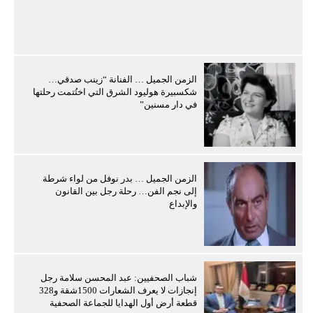
الزمن الجميل … الفنانة “زينب صدقي…
شكسبيرة هوليود الشرق التي اختُتمت رحلتها
في دار مسنين”
الزمن الجميل … بدر نوفل من لواء شرطة
إلى نجم الفن… رحلة رجل بين القانون
والإبداع
شباب الصحفيين: عبد المحسن سلامة رجل
إنجازات لا يعرف الشعارات 1500شقة و328
قطعة أرض أول الهدايا للجماعة الصحفية