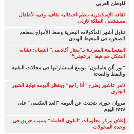
للوطن العربى
ثقافة الإسكندرية تنظم احتفالية ثقافية وفنية لأطفال
مستشفى الملكة نازلى
تناول أشهر المأكولات البحرية وسط الأمواج بمطعم
الصخرة فى المحيط الهندى
المتسابقة المغربية بـ"ستار أكاديمى" ابتسام: تشابه
الشكل مع هيفا "يزعجنى"
"بوز ألن هاملتون" توسع استشاراتها فى مجالات التقنية
والنفط والصحة
تامر عاشور يطرح "أنا راجع" وينتظر ألبومه نهاية الشهر
الجارى
مروان خورى يتحدث عن ألبومه "العد العكسى" على
mtv اليوم
إغلاق مركز معلومات "القوى العاملة" بسبب حريق فى
وحدة المحولات