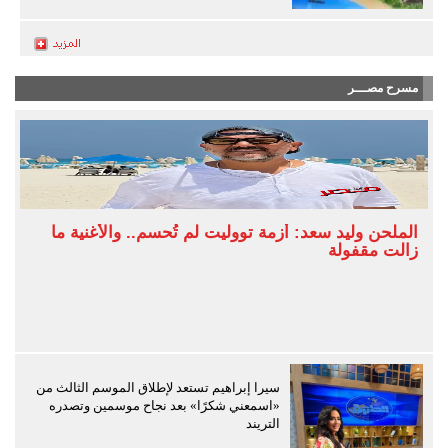
مسرح مصـــر
الملحن وليد سعد: أزمة تووليت لم تُحسم.. والأغنية ما
زالت مقفولة
سيرا إبراهيم تستعد لإطلاق الموسم الثالث من
«اسمعني شكرًا» بعد نجاح موسمين وتصدره
التريند