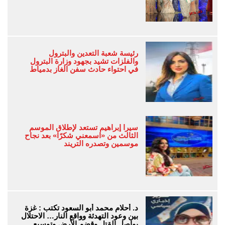
رئيسة شعبة التعدين والبترول
والفلزات تشيد بجهود وزارة البترول
في احتواء حادث سفن الغاز بدمياط
سيرا إبراهيم تستعد لإطلاق الموسم
الثالث من «اسمعني شكرًا» بعد نجاح
موسمين وتصدره التريند
د. أحلام محمد أبو السعود تكتب : غزة
بين وعود التهدئة وواقع النار… الاحتلال
يواصل القتل وقضم الأرض وتوسيع