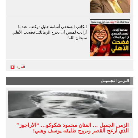
الكاتب الصحفى أسامة خليل : يكتب عندما
أرادت لميس أن تحرج الزمالك.. فضحت الأهلي
سبحان الله!
الـزمـن الـجـميــل
الزمن الجميل … الفنان محمود شكوكو… “الأراجوز”
الذي أزعج القصر وتزوج طليقة يوسف وهبي!