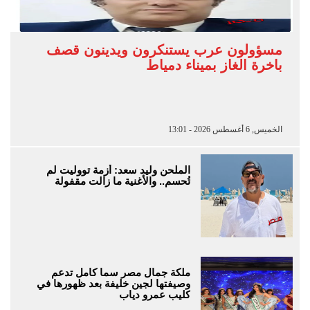
مسؤولون عرب يستنكرون ويدينون قصف
باخرة الغاز بميناء دمياط
الخميس, 6 أغسطس 2026 - 13:01
الملحن وليد سعد: أزمة تووليت لم
تُحسم.. والأغنية ما زالت مقفولة
ملكة جمال مصر سما كامل تدعم
وصيفتها لجين خليفة بعد ظهورها في
كليب عمرو دياب