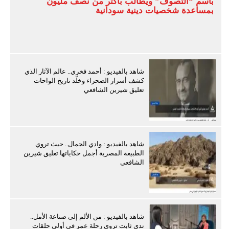
باسم “التصوف” ويطالب بأكثر من نصف مليون
بمساعدة شخصيات دينية سودانية
شاهد بالفيديو : أحمد فخري.. عالم الآثار الذي
كشف أسرار الصحراء وخلّد تاريخ الواحات
تعليق شيرين الشافعي
شاهد بالفيديو : وادي الجمال.. حيث تروي
الطبيعة المصرية أجمل حكاياتها تعليق شيرين
الشافعى
شاهد بالفيديو : من الألم إلى صناعة الأمل..
ندى ثابت تروي رحلة عمر في أولى حلقات