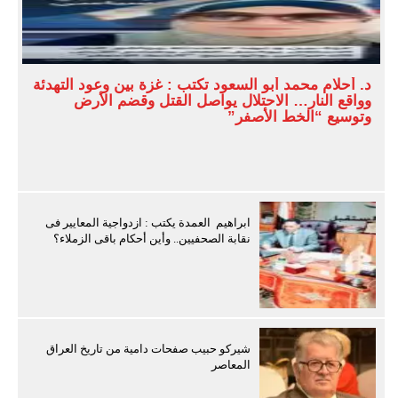
د. أحلام محمد أبو السعود تكتب : غزة بين وعود التهدئة
وواقع النار… الاحتلال يواصل القتل وقضم الأرض
وتوسيع “الخط الأصفر”
ابراهيم العمدة يكتب : ازدواجية المعايير فى
نقابة الصحفيين.. وأين أحكام باقى الزملاء؟
شيركو حبيب صفحات دامية من تاريخ العراق
المعاصر