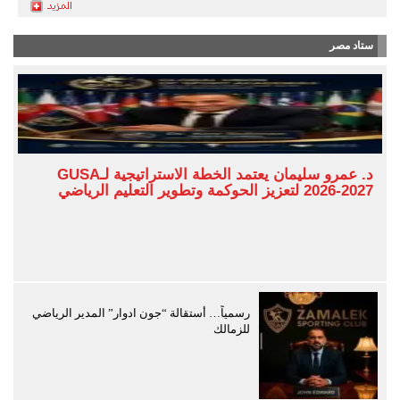
ستاد مصر
د. عمرو سليمان يعتمد الخطة الاستراتيجية لـGUSA
2026-2027 لتعزيز الحوكمة وتطوير التعليم الرياضي
رسمياً… أستقالة “جون ادوار” المدير الرياضي
للزمالك