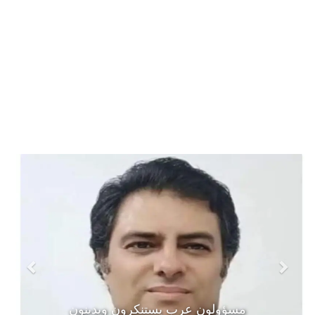
مسؤولون عرب يستنكرون ويدينون