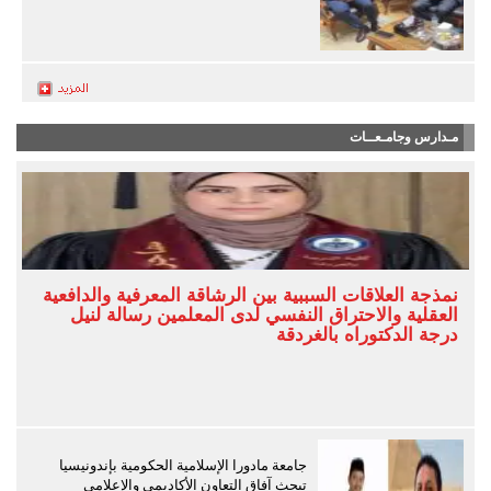
مـدارس وجامـعــات
نمذجة العلاقات السببية بين الرشاقة المعرفية والدافعية
العقلية والاحتراق النفسي لدى المعلمين رسالة لنيل
درجة الدكتوراه بالغردقة
جامعة مادورا الإسلامية الحكومية بإندونيسيا
تبحث آفاق التعاون الأكاديمي والإعلامي