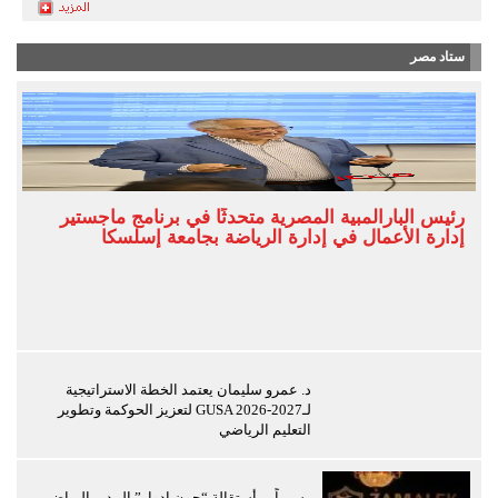
ستاد مصر
رئيس البارالمبية المصرية متحدثًا في برنامج ماجستير
إدارة الأعمال في إدارة الرياضة بجامعة إسلسكا
د. عمرو سليمان يعتمد الخطة الاستراتيجية
لـGUSA 2026-2027 لتعزيز الحوكمة وتطوير
التعليم الرياضي
رسمياً… أستقالة “جون ادوار” المدير الرياضي