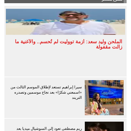
الملحن وليد سعد: أزمة تووليت لم تُحسم.. والأغنية ما
زالت مقفولة
سيرا إبراهيم تستعد لإطلاق الموسم الثالث من
«اسمعني شكرًا» بعد نجاح موسمين وتصدره
التريند
ريم مصطفى تعود إلى السوشيال ميديا بعد