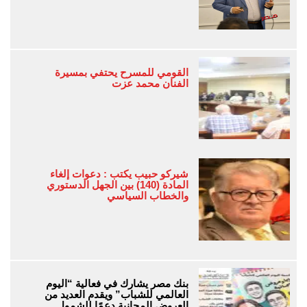
القومي للمسرح يحتفي بمسيرة
الفنان محمد عزت
شيركو حبيب يكتب : دعوات إلغاء
المادة (140) بين الجهل الدستوري
والخطاب السياسي
بنك مصر يشارك في فعالية “اليوم
العالمي للشباب” ويقدم العديد من
العروض المجانية دعمًا للشمول