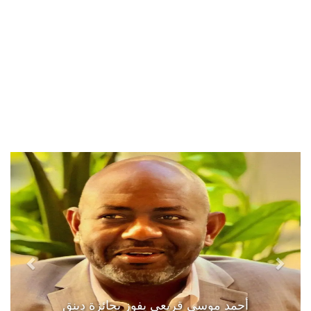
أحمد موسى قريعي يفوز بجائزة دينق