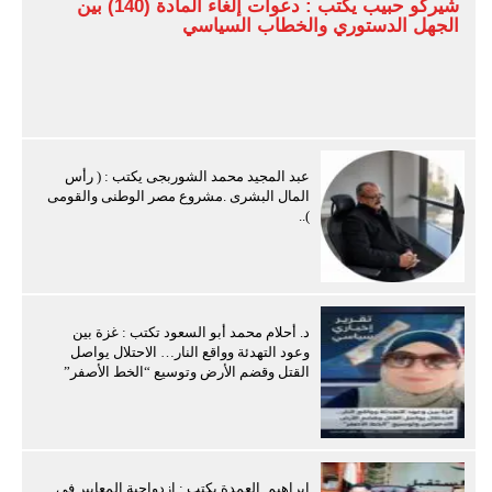
شيركو حبيب يكتب : دعوات إلغاء المادة (140) بين
الجهل الدستوري والخطاب السياسي
عبد المجيد محمد الشوربجى يكتب : ( رأس
المال البشرى .مشروع مصر الوطنى والقومى
)..
د. أحلام محمد أبو السعود تكتب : غزة بين
وعود التهدئة وواقع النار… الاحتلال يواصل
القتل وقضم الأرض وتوسيع “الخط الأصفر”
ابراهيم العمدة يكتب : ازدواجية المعايير فى