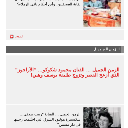
نقابة الصحفيين.. وأين أحكام باقى الزملاء؟
الـزمـن الـجـميــل
الزمن الجميل … الفنان محمود شكوكو… “الأراجوز”
الذي أزعج القصر وتزوج طليقة يوسف وهبي!
الزمن الجميل … الفنانة “زينب صدقي…
شكسبيرة هوليود الشرق التي اختُتمت رحلتها
في دار مسنين”