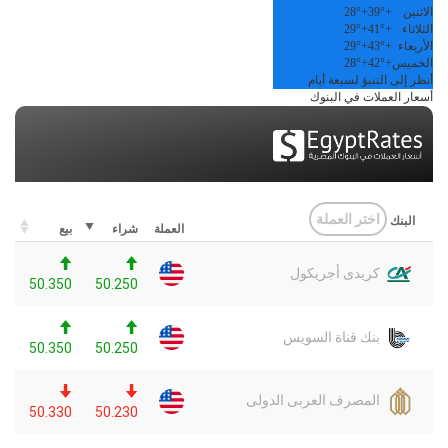
الاثنين
+
39°
+
28°
الثلاثاء
+
41°
+
29°
الأربعاء
+
43°
+
29°
الخميس
+
42°
+
28°
أنظر إلى التنبؤ لسبعة أيام
أسعار العملات في البنوك