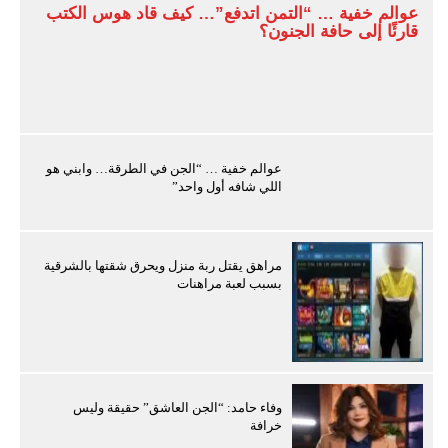
عوالم خفية … “التمن اتدفع”… كيف قاد هوس الكتب
قارئًا إلى حافة الجنون؟
عوالم خفية … “الجن في الطرقة… وابني هو
اللي شافه أول واحد”
مراهق يقتل ربة منزل ويحرق شقتها بالشرقية
بسبب لعبة مراهنات
وفاء حامد: “الجن العاشق” حقيقة وليس
خرافة