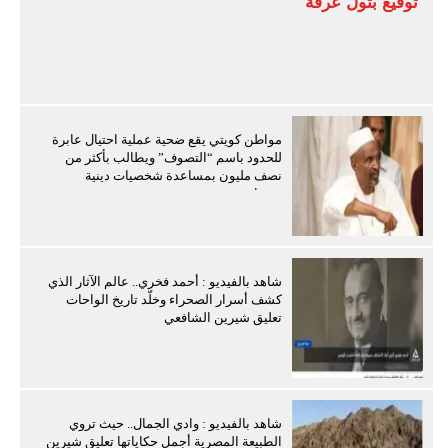
توقيع بتول عرفة
مواطن كويتي يقع ضحية عملية احتيال عابرة
للحدود باسم “التصوف” ويطالب بأكثر من
نصف مليون بمساعدة شخصيات دينية
سودانية
شاهد بالفيديو : أحمد فخري.. عالم الآثار الذي
كشف أسرار الصحراء وخلّد تاريخ الواحات
تعليق شيرين الشافعي
شاهد بالفيديو : وادي الجمال.. حيث تروي
الطبيعة المصرية أجمل حكاياتها تعليق شيرين