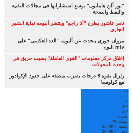
"بوز ألن هاملتون" توسع استشاراتها فى مجالات التقنية
والنفط والصحة
تامر عاشور يطرح "أنا راجع" وينتظر ألبومه نهاية الشهر
الجارى
مروان خورى يتحدث عن ألبومه "العد العكسى" على
mtv اليوم
إغلاق مركز معلومات "القوى العاملة" بسبب حريق فى
وحدة المحولات
زلزال بقوة 6 درجات يضرب منطقة على حدود الإكوادور
مع كولومبيا
35
+
°
C
38°
+
25°
+
القاهرة
السبت, 08
الجمعة
+
38°
+
25°
الأحد
+
38°
+
26°