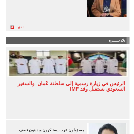
بلاد بـــــره
الرئيس في زيارة رسمية إلى سلطنة عُمان..والسفير
السعودي يستقبل وفد IMF
مسؤولون عرب يستنكرون ويدينون قصف