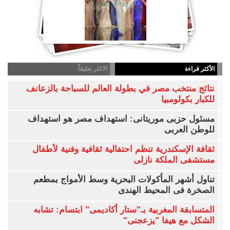
الأكثر قراءة
الاكثر تعليقاً
نتائج منتخب مصر في بطولة العالم للسباحة بالزعانف
للكبار بكولومبيا
مسئول حزبى موريتانى: استهداف مصر هو استهداف
للوطن العربى
ثقافة الإسكندرية تنظم احتفالية ثقافية وفنية لأطفال
مستشفى الملكة نازلى
تناول أشهر المأكولات البحرية وسط الأمواج بمطعم
الصخرة فى المحيط الهندى
المتسابقة المغربية بـ"ستار أكاديمى" ابتسام: تشابه
الشكل مع هيفا "يزعجنى"