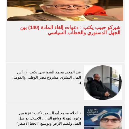
شيركو حبيب يكتب : دعوات إلغاء المادة (140) بين
الجهل الدستوري والخطاب السياسي
عبد المجيد محمد الشوربجى يكتب : ( رأس
المال البشرى .مشروع مصر الوطنى والقومى
)..
د. أحلام محمد أبو السعود تكتب : غزة بين
وعود التهدئة وواقع النار… الاحتلال يواصل
القتل وقضم الأرض وتوسيع “الخط الأصفر”