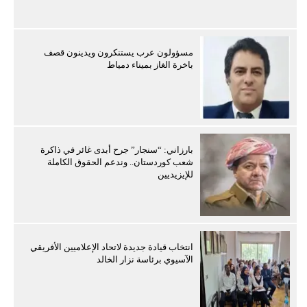
مسؤولون عرب يستنكرون ويدينون قصف
باخرة الغاز بميناء دمياط
بارزاني: “سنجار” جرح أبدى غائر في ذاكرة
شعب كوردستان.. وندعم الحقوق الكاملة
للإيزيديين
انتخاب قيادة جديدة لاتحاد الإعلاميين الأفريقي
الآسيوي برئاسة نزار الخالد