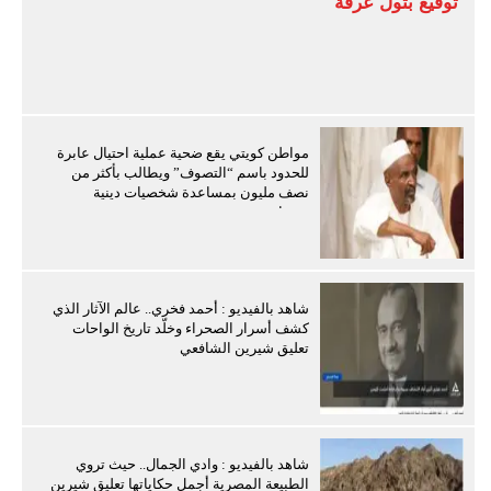
توقيع بتول عرفة
مواطن كويتي يقع ضحية عملية احتيال عابرة
للحدود باسم “التصوف” ويطالب بأكثر من
نصف مليون بمساعدة شخصيات دينية
سودانية
شاهد بالفيديو : أحمد فخري.. عالم الآثار الذي
كشف أسرار الصحراء وخلّد تاريخ الواحات
تعليق شيرين الشافعي
شاهد بالفيديو : وادي الجمال.. حيث تروي
الطبيعة المصرية أجمل حكاياتها تعليق شيرين