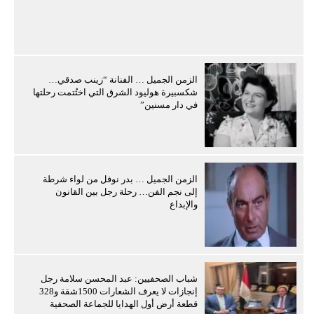
الزمن الجميل … الفنانة “زينب صدقي…
شكسبيرة هوليود الشرق التي اختُتمت رحلتها
في دار مسنين”
الزمن الجميل … بدر نوفل من لواء شرطة
إلى نجم الفن… رحلة رجل بين القانون
والإبداع
شباب الصحفيين: عبد المحسن سلامة رجل
إنجازات لا يعرف الشعارات 1500شقة و328
قطعة أرض أول الهدايا للجماعة الصحفية