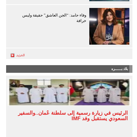
وفاء حامد: “الجن العاشق” حقيقة وليس
خرافة
بلاد بـــــره
الرئيس في زيارة رسمية إلى سلطنة عُمان..والسفير
السعودي يستقبل وفد IMF