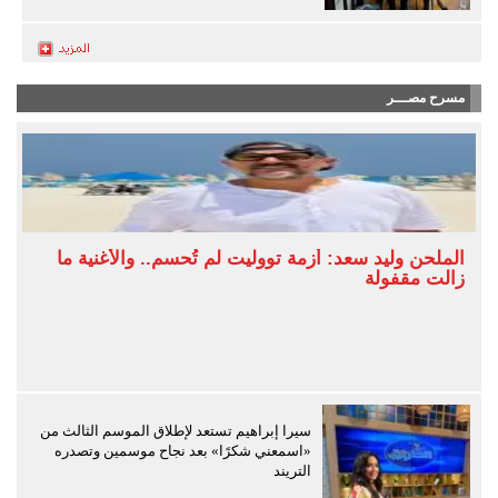
مسرح مصـــر
الملحن وليد سعد: أزمة تووليت لم تُحسم.. والأغنية ما
زالت مقفولة
سيرا إبراهيم تستعد لإطلاق الموسم الثالث من
«اسمعني شكرًا» بعد نجاح موسمين وتصدره
التريند