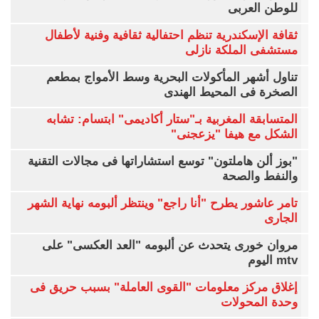
للوطن العربى
ثقافة الإسكندرية تنظم احتفالية ثقافية وفنية لأطفال
مستشفى الملكة نازلى
تناول أشهر المأكولات البحرية وسط الأمواج بمطعم
الصخرة فى المحيط الهندى
المتسابقة المغربية بـ"ستار أكاديمى" ابتسام: تشابه
الشكل مع هيفا "يزعجنى"
"بوز ألن هاملتون" توسع استشاراتها فى مجالات التقنية
والنفط والصحة
تامر عاشور يطرح "أنا راجع" وينتظر ألبومه نهاية الشهر
الجارى
مروان خورى يتحدث عن ألبومه "العد العكسى" على
mtv اليوم
إغلاق مركز معلومات "القوى العاملة" بسبب حريق فى
وحدة المحولات