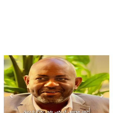
أحمد موسى قريعي يفوز بجائزة دينق