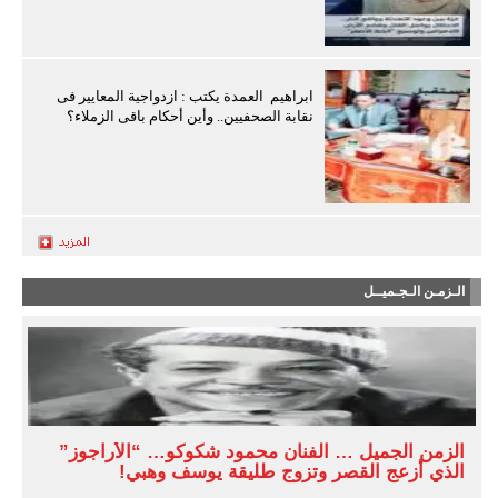
ابراهيم العمدة يكتب : ازدواجية المعايير فى
نقابة الصحفيين.. وأين أحكام باقى الزملاء؟
الـزمـن الـجـميــل
الزمن الجميل … الفنان محمود شكوكو… “الأراجوز”
الذي أزعج القصر وتزوج طليقة يوسف وهبي!