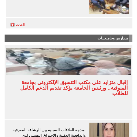
مـدارس وجامـعــات
إقبال متزايد على مكتب التنسيق الإلكتروني بجامعة
المنوفية.. ورئيس الجامعة يؤكد تقديم الدعم الكامل
للطلاب
نمذجة العلاقات السببية بين الرشاقة المعرفية
والدافعية العقلية والاحتراق النفسي لدى