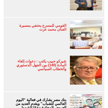
القومي للمسرح يحتفي بمسيرة
الفنان محمد عزت
شيركو حبيب يكتب : دعوات إلغاء
المادة (140) بين الجهل الدستوري
والخطاب السياسي
بنك مصر يشارك في فعالية “اليوم
العالمي للشباب” ويقدم العديد من
العروض المجانية دعمًا للشمول