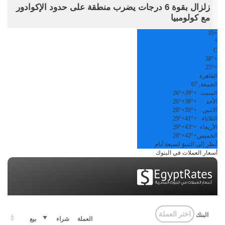
زلزال بقوة 6 درجات يضرب منطقة على حدود الإكوادور
مع كولومبيا
35
+
°
C
38°
+
25°
+
القاهرة
الجمعة, 07
السبت
+
39°
+
26°
الأحد
+
38°
+
26°
الاثنين
+
39°
+
28°
الثلاثاء
+
41°
+
29°
الأربعاء
+
43°
+
29°
الخميس
+
42°
+
28°
أنظر إلى التنبؤ لسبعة أيام
أسعار العملات في البنوك