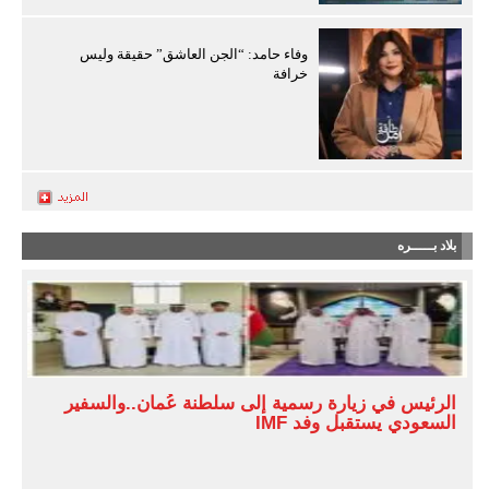
وفاء حامد: “الجن العاشق” حقيقة وليس
خرافة
بلاد بـــــره
الرئيس في زيارة رسمية إلى سلطنة عُمان..والسفير
السعودي يستقبل وفد IMF