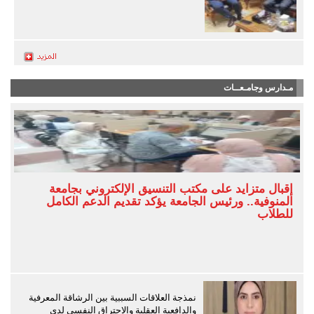
مـدارس وجامـعــات
إقبال متزايد على مكتب التنسيق الإلكتروني بجامعة
المنوفية.. ورئيس الجامعة يؤكد تقديم الدعم الكامل
للطلاب
نمذجة العلاقات السببية بين الرشاقة المعرفية
والدافعية العقلية والاحتراق النفسي لدى