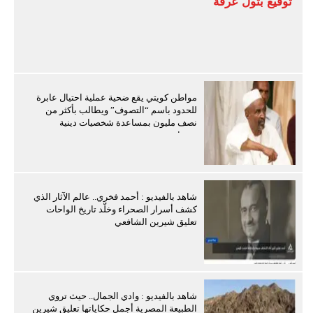
توقيع بتول عرفة
مواطن كويتي يقع ضحية عملية احتيال عابرة
للحدود باسم “التصوف” ويطالب بأكثر من
نصف مليون بمساعدة شخصيات دينية
سودانية
شاهد بالفيديو : أحمد فخري.. عالم الآثار الذي
كشف أسرار الصحراء وخلّد تاريخ الواحات
تعليق شيرين الشافعي
شاهد بالفيديو : وادي الجمال.. حيث تروي
الطبيعة المصرية أجمل حكاياتها تعليق شيرين