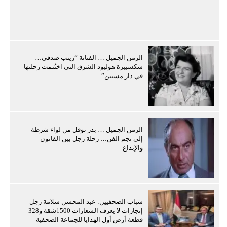
الزمن الجميل … الفنانة “زينب صدقي…
شكسبيرة هوليود الشرق التي اختُتمت رحلتها
في دار مسنين”
الزمن الجميل … بدر نوفل من لواء شرطة
إلى نجم الفن… رحلة رجل بين القانون
والإبداع
شباب الصحفيين: عبد المحسن سلامة رجل
إنجازات لا يعرف الشعارات 1500شقة و328
قطعة أرض أول الهدايا للجماعة الصحفية