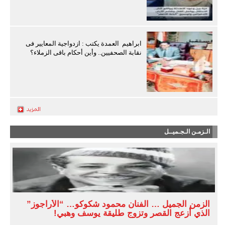
ابراهيم العمدة يكتب : ازدواجية المعايير فى
نقابة الصحفيين.. وأين أحكام باقى الزملاء؟
الـزمـن الـجـميــل
الزمن الجميل … الفنان محمود شكوكو… “الأراجوز”
الذي أزعج القصر وتزوج طليقة يوسف وهبي!