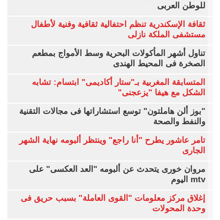
للوطن العربى
ثقافة الإسكندرية تنظم احتفالية ثقافية وفنية لأطفال
مستشفى الملكة نازلى
تناول أشهر المأكولات البحرية وسط الأمواج بمطعم
الصخرة فى المحيط الهندى
المتسابقة المغربية بـ"ستار أكاديمى" ابتسام: تشابه
الشكل مع هيفا "يزعجنى"
"بوز ألن هاملتون" توسع استشاراتها فى مجالات التقنية
والنفط والصحة
تامر عاشور يطرح "أنا راجع" وينتظر ألبومه نهاية الشهر
الجارى
مروان خورى يتحدث عن ألبومه "العد العكسى" على
mtv اليوم
إغلاق مركز معلومات "القوى العاملة" بسبب حريق فى
وحدة المحولات