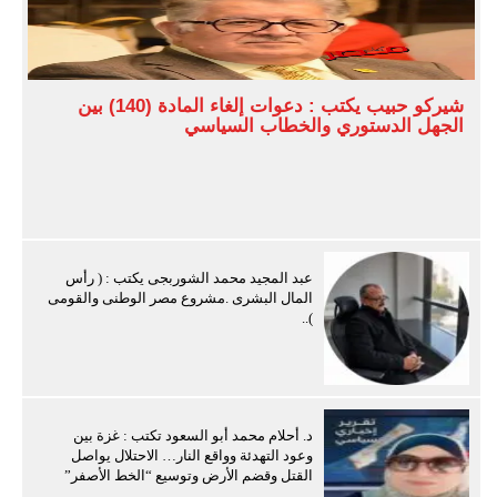
شيركو حبيب يكتب : دعوات إلغاء المادة (140) بين
الجهل الدستوري والخطاب السياسي
عبد المجيد محمد الشوربجى يكتب : ( رأس
المال البشرى .مشروع مصر الوطنى والقومى
)..
د. أحلام محمد أبو السعود تكتب : غزة بين
وعود التهدئة وواقع النار… الاحتلال يواصل
القتل وقضم الأرض وتوسيع “الخط الأصفر”