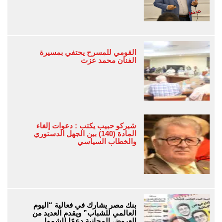
القومي للمسرح يحتفي بمسيرة
الفنان محمد عزت
شيركو حبيب يكتب : دعوات إلغاء
المادة (140) بين الجهل الدستوري
والخطاب السياسي
بنك مصر يشارك في فعالية “اليوم
العالمي للشباب” ويقدم العديد من
العروض المجانية دعمًا للشمول