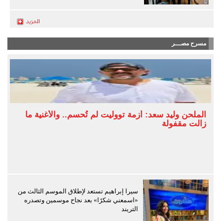
مسرح مصـــر
الملحن وليد سعد: أزمة تووليت لم تُحسم.. والأغنية ما
زالت مقفولة
سيرا إبراهيم تستعد لإطلاق الموسم الثالث من
«اسمعني شكرًا» بعد نجاح موسمين وتصدره
التريند