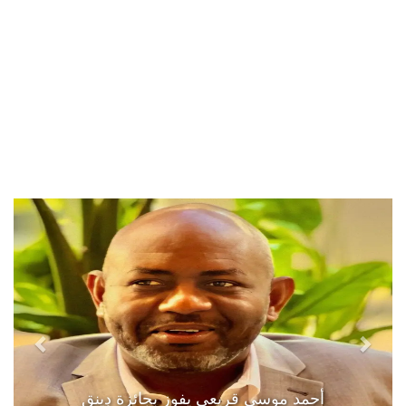
أحمد موسى قريعي يفوز بجائزة دينق