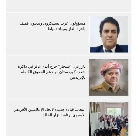
مسؤولون عرب يستنكرون ويدينون قصف
باخرة الغاز بميناء دمياط
بارزاني: “سنجار” جرح أبدى غائر في ذاكرة
شعب كوردستان.. وندعم الحقوق الكاملة
للإيزيديين
انتخاب قيادة جديدة لاتحاد الإعلاميين الأفريقي
الآسيوي برئاسة نزار الخالد