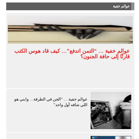
عوالم خفية
عوالم خفية … “التمن اتدفع”… كيف قاد هوس الكتب
قارئًا إلى حافة الجنون؟
عوالم خفية … “الجن في الطرقة… وابني هو
اللي شافه أول واحد”