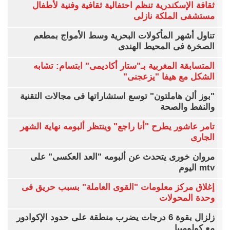
ثقافة الإسكندرية تنظم احتفالية ثقافية وفنية لأطفال
مستشفى الملكة نازلى
تناول أشهر المأكولات البحرية وسط الأمواج بمطعم
الصخرة فى المحيط الهندى
المتسابقة المغربية بـ"ستار أكاديمى" ابتسام: تشابه
الشكل مع هيفا "يزعجنى"
"بوز ألن هاملتون" توسع استشاراتها فى مجالات التقنية
والنفط والصحة
تامر عاشور يطرح "أنا راجع" وينتظر ألبومه نهاية الشهر
الجارى
مروان خورى يتحدث عن ألبومه "العد العكسى" على
mtv اليوم
إغلاق مركز معلومات "القوى العاملة" بسبب حريق فى
وحدة المحولات
زلزال بقوة 6 درجات يضرب منطقة على حدود الإكوادور
مع كولومبيا