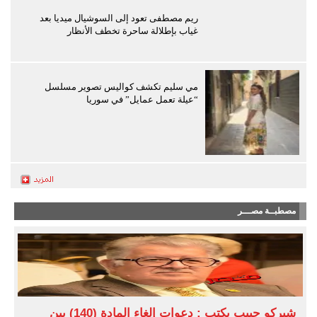
ريم مصطفى تعود إلى السوشيال ميديا بعد
غياب بإطلالة ساحرة تخطف الأنظار
مي سليم تكشف كواليس تصوير مسلسل
“عيلة تعمل عمايل” في سوريا
مصطبــة مصـــر
شيركو حبيب يكتب : دعوات إلغاء المادة (140) بين