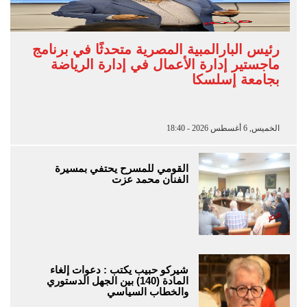
رئيس البارالمبية المصرية متحدثًا في برنامج
ماجستير إدارة الأعمال في إدارة الرياضة
بجامعة إسلسكا
الخميس, 6 أغسطس 2026 - 18:40
القومي للمسرح يحتفي بمسيرة
الفنان محمد عزت
شيركو حبيب يكتب : دعوات إلغاء
المادة (140) بين الجهل الدستوري
والخطاب السياسي