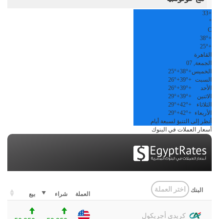
33
+
°
C
38°
+
25°
+
القاهرة
الجمعة, 07
الخميس
+
38°
+
25°
السبت
+
39°
+
26°
الأحد
+
39°
+
26°
الاثنين
+
39°
+
29°
الثلاثاء
+
42°
+
29°
الأربعاء
+
42°
+
29°
أنظر إلى التنبؤ لسبعة أيام
أسعار العملات في البنوك