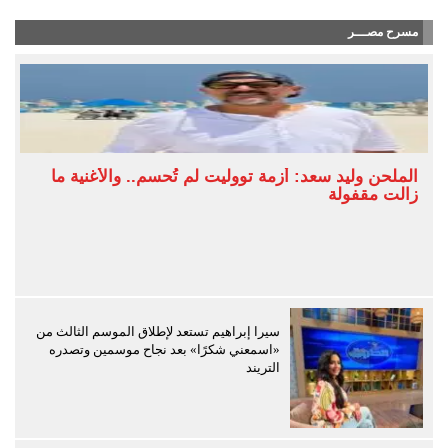
مسرح مصـــر
الملحن وليد سعد: أزمة تووليت لم تُحسم.. والأغنية ما
زالت مقفولة
سيرا إبراهيم تستعد لإطلاق الموسم الثالث من
«اسمعني شكرًا» بعد نجاح موسمين وتصدره
التريند