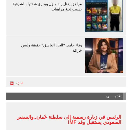
مراهق يقتل ربة منزل ويحرق شقتها بالشرقية
بسبب لعبة مراهنات
وفاء حامد: “الجن العاشق” حقيقة وليس
خرافة
بلاد بـــــره
الرئيس في زيارة رسمية إلى سلطنة عُمان..والسفير
السعودي يستقبل وفد IMF