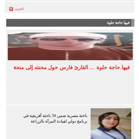
فيها حاجة حلوة
فيها حاجة حلوة … القارئ فارس حول محنته إلى منحة
باحثة مصرية ضمن 50 باحثة أفريقية في
برنامج دولي لقيادة المرأة بالزراعة