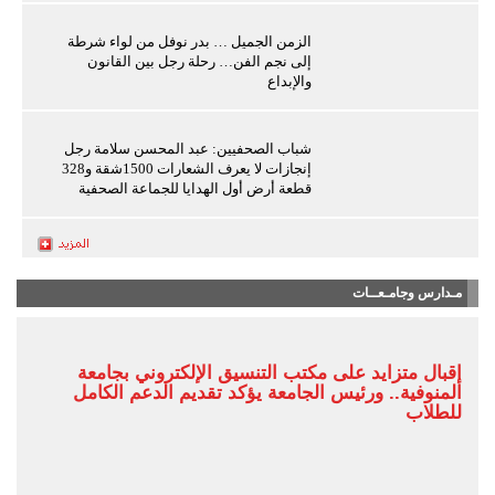
الزمن الجميل … بدر نوفل من لواء شرطة
إلى نجم الفن… رحلة رجل بين القانون
والإبداع
شباب الصحفيين: عبد المحسن سلامة رجل
إنجازات لا يعرف الشعارات 1500شقة و328
قطعة أرض أول الهدايا للجماعة الصحفية
مـدارس وجامـعــات
إقبال متزايد على مكتب التنسيق الإلكتروني بجامعة
المنوفية.. ورئيس الجامعة يؤكد تقديم الدعم الكامل
للطلاب