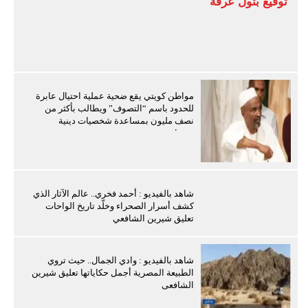
توقيع بتول عرفة
مواطن كويتي يقع ضحية عملية احتيال عابرة
للحدود باسم “التصوف” ويطالب بأكثر من
نصف مليون بمساعدة شخصيات دينية
سودانية
شاهد بالفيديو : أحمد فخري.. عالم الآثار الذي
كشف أسرار الصحراء وخلّد تاريخ الواحات
تعليق شيرين الشافعي
شاهد بالفيديو : وادي الجمال.. حيث تروي
الطبيعة المصرية أجمل حكاياتها تعليق شيرين
الشافعى