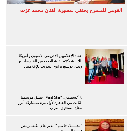
القومي للمسرح يحتفي بمسيرة الفنان محمد عزت
اتحاد الإعلاميين الأفريقي الآسيوي وأمريكا
اللاتينية يكرّم نقابة الصحفيين الفلسطينيين
ويعلن توسيع برامج التدريب للإعلاميين
الفلسطينيين
8 أغسطس.. “Viral Star” تطلق موسمها
الثالث من القاهرة لأول مرة بمشاركة أبرز
صناع المحتوى العرب
” نجــــلاء قاسم ” مدير عام مكتب رئيس
قطاع المسرح