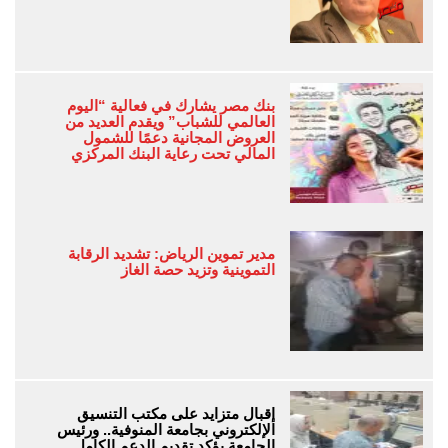
بنك مصر يشارك في فعالية “اليوم
العالمي للشباب” ويقدم العديد من
العروض المجانية دعمًا للشمول
المالي تحت رعاية البنك المركزي
مدير تموين الرياض: تشديد الرقابة
التموينية وتزيد حصة الغاز
إقبال متزايد على مكتب التنسيق
الإلكتروني بجامعة المنوفية.. ورئيس
الجامعة يؤكد تقديم الدعم الكامل