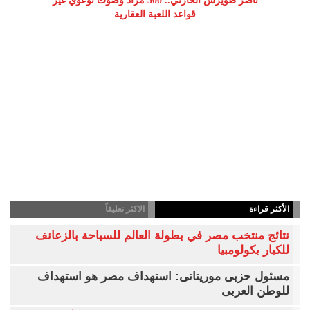
ناصر طويرش الحارثي.. 500 مزاد وصوت توعوي غيّر
قواعد اللعبة العقارية
الأكثر قراءة
الاكثر تعليقاً
نتائج منتخب مصر في بطولة العالم للسباحة بالزعانف
للكبار بكولومبيا
مسئول حزبى موريتانى: استهداف مصر هو استهداف
للوطن العربى