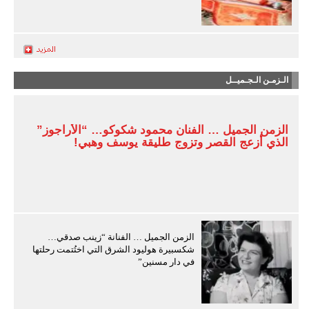
الـزمـن الـجـميــل
الزمن الجميل … الفنان محمود شكوكو… “الأراجوز”
الذي أزعج القصر وتزوج طليقة يوسف وهبي!
الزمن الجميل … الفنانة “زينب صدقي…
شكسبيرة هوليود الشرق التي اختُتمت رحلتها
في دار مسنين”