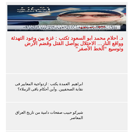
د. أحلام محمد أبو السعود تكتب : غزة بين وعود التهدئة
وواقع النار… الاحتلال يواصل القتل وقضم الأرض
وتوسيع “الخط الأصفر”
ابراهيم العمدة يكتب : ازدواجية المعايير فى
نقابة الصحفيين.. وأين أحكام باقى الزملاء؟
شيركو حبيب صفحات دامية من تاريخ العراق
المعاصر