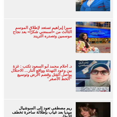
سيرا إبراهيم تستعد لإطلاق الموسم
الثالث من «اسمعني شكرًا» بعد نجاح
موسمين وتصدره التريند
د. أحلام محمد أبو السعود تكتب : غزة
بين وعود التهدئة وواقع النار… الاحتلال
يواصل القتل وقضم الأرض وتوسيع
“الخط الأصفر”
ريم مصطفى تعود إلى السوشيال
ميديا بعد غياب بإطلالة ساحرة تخطف
الأنظار