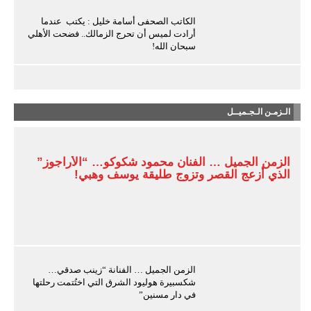
الكاتب الصحفى أسامة خليل : يكتب عندما
أرادت لميس أن تحرج الزمالك.. فضحت الأهلي
سبحان الله!
الـزمـن الـجـميــل
الزمن الجميل … الفنان محمود شكوكو… “الأراجوز”
الذي أزعج القصر وتزوج طليقة يوسف وهبي!
الزمن الجميل … الفنانة “زينب صدقي…
شكسبيرة هوليود الشرق التي اختُتمت رحلتها
في دار مسنين”