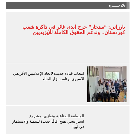
بلاد بـــــره
بارزاني: “سنجار” جرح أبدى غائر في ذاكرة شعب
كوردستان.. وندعم الحقوق الكاملة للإيزيديين
انتخاب قيادة جديدة لاتحاد الإعلاميين الأفريقي
الآسيوي برئاسة نزار الخالد
المنطقة الصناعية ببنغازي.. مشروع
استراتيجي يفتح آفاقًا جديدة للتنمية والاستثمار
في ليبيا