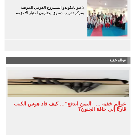
لاعبو تايكوندو المشروع القومي للموهبة
بمركز تدريب دسوق يجتازون اختبار الأحزمة
عوالم خفية
عوالم خفية … “التمن اتدفع”… كيف قاد هوس الكتب
قارئًا إلى حافة الجنون؟