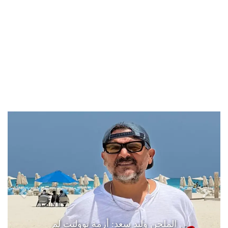
الملحن وليد سعد: أزمة تووليت لم