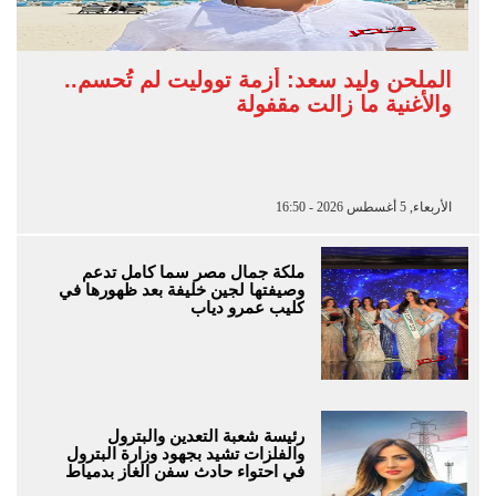
الملحن وليد سعد: أزمة تووليت لم تُحسم..
والأغنية ما زالت مقفولة
الأربعاء, 5 أغسطس 2026 - 16:50
ملكة جمال مصر سما كامل تدعم
وصيفتها لجين خليفة بعد ظهورها في
كليب عمرو دياب
رئيسة شعبة التعدين والبترول
والفلزات تشيد بجهود وزارة البترول
في احتواء حادث سفن الغاز بدمياط