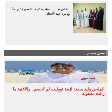
انطلاق فعاليات مبادرة “سقيا الفجيرة” تزامناً
مع يوم عهد الاتحاد
مسرح مصـــر
الملحن وليد سعد: أزمة تووليت لم تُحسم.. والأغنية ما
زالت مقفولة