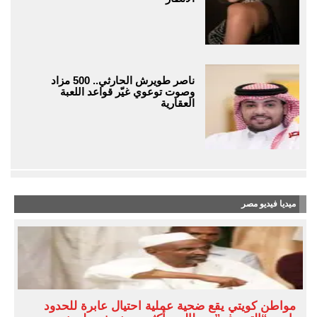
ناصر طويرش الحارثي.. 500 مزاد
وصوت توعوي غيّر قواعد اللعبة
العقارية
ميديا فيديو مصر
مواطن كويتي يقع ضحية عملية احتيال عابرة للحدود