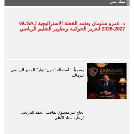
ستاد مصر
د. عمرو سليمان يعتمد الخطة الاستراتيجية لـGUSA
2026-2027 لتعزيز الحوكمة وتطوير التعليم الرياضي
رسمياً… أستقالة “جون ادوار” المدير الرياضي
للزمالك
نجاح غير مسبوق تفاصيل العقد التاريخي
لرعاية ستاد الأهلي