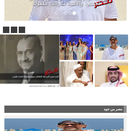
تُحسم.. والأغنية ما زالت مقفولة
شاهد بالفيديو : أحمد فخري.. عالم الآثار الذي كش
مصر من جوه