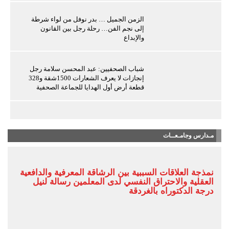
الزمن الجميل … بدر نوفل من لواء شرطة
إلى نجم الفن… رحلة رجل بين القانون
والإبداع
شباب الصحفيين: عبد المحسن سلامة رجل
إنجازات لا يعرف الشعارات 1500شقة و328
قطعة أرض أول الهدايا للجماعة الصحفية
مـدارس وجامـعــات
نمذجة العلاقات السببية بين الرشاقة المعرفية والدافعية
العقلية والاحتراق النفسي لدى المعلمين رسالة لنيل
درجة الدكتوراه بالغردقة