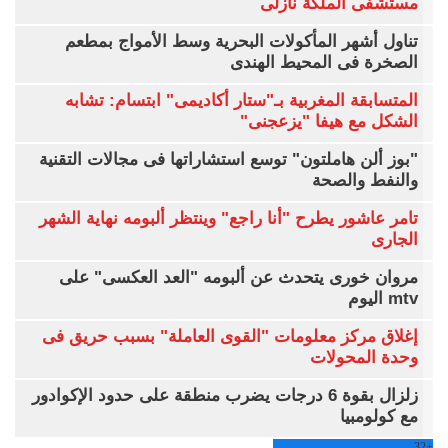
مستشفى الملكة نازلى
تناول أشهر المأكولات البحرية وسط الأمواج بمطعم
الصخرة فى المحيط الهندى
المتسابقة المغربية بـ"ستار أكاديمى" ابتسام: تشابه
الشكل مع هيفا "يزعجنى"
"بوز ألن هاملتون" توسع استشاراتها فى مجالات التقنية
والنفط والصحة
تامر عاشور يطرح "أنا راجع" وينتظر ألبومه نهاية الشهر
الجارى
مروان خورى يتحدث عن ألبومه "العد العكسى" على
mtv اليوم
إغلاق مركز معلومات "القوى العاملة" بسبب حريق فى
وحدة المحولات
زلزال بقوة 6 درجات يضرب منطقة على حدود الإكوادور
مع كولومبيا
32
+