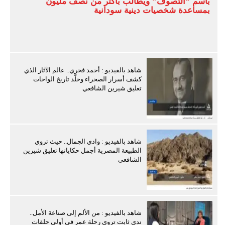
باسم “التصوف” ويطالب بأكثر من نصف مليون
بمساعدة شخصيات دينية سودانية
شاهد بالفيديو : أحمد فخري.. عالم الآثار الذي
كشف أسرار الصحراء وخلّد تاريخ الواحات
تعليق شيرين الشافعي
شاهد بالفيديو : وادي الجمال.. حيث تروي
الطبيعة المصرية أجمل حكاياتها تعليق شيرين
الشافعى
شاهد بالفيديو : من الألم إلى صناعة الأمل..
ندى ثابت تروي رحلة عمر في أولى حلقات