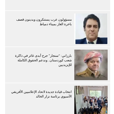
مسؤولون عرب يستنكرون ويدينون قصف
باخرة الغاز بميناء دمياط
بارزاني: “سنجار” جرح أبدى غائر في ذاكرة
شعب كوردستان.. وندعم الحقوق الكاملة
للإيزيديين
انتخاب قيادة جديدة لاتحاد الإعلاميين الأفريقي
الآسيوي برئاسة نزار الخالد