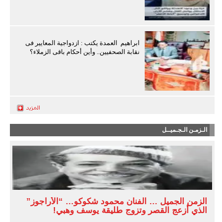
ابراهيم العمدة يكتب : ازدواجية المعايير فى
نقابة الصحفيين.. وأين أحكام باقى الزملاء؟
الـزمـن الـجـميــل
الزمن الجميل … الفنان محمود شكوكو… “الأراجوز”
الذي أزعج القصر وتزوج طليقة يوسف وهبي!