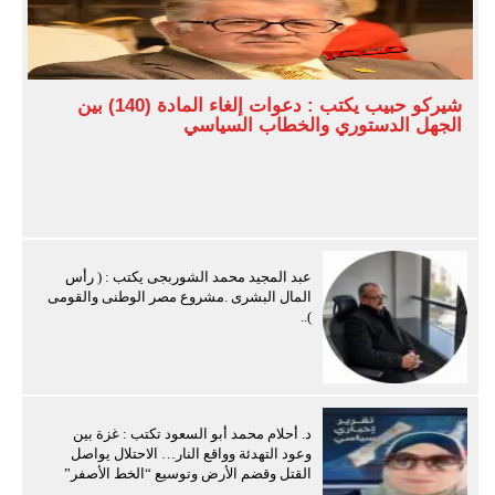
شيركو حبيب يكتب : دعوات إلغاء المادة (140) بين
الجهل الدستوري والخطاب السياسي
عبد المجيد محمد الشوربجى يكتب : ( رأس
المال البشرى .مشروع مصر الوطنى والقومى
)..
د. أحلام محمد أبو السعود تكتب : غزة بين
وعود التهدئة وواقع النار… الاحتلال يواصل
القتل وقضم الأرض وتوسيع “الخط الأصفر”