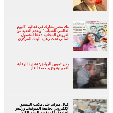
بنك مصر يشارك في فعالية “اليوم
العالمي للشباب” ويقدم العديد من
العروض المجانية دعمًا للشمول
المالي تحت رعاية البنك المركزي
مدير تموين الرياض: تشديد الرقابة
التموينية وتزيد حصة الغاز
إقبال متزايد على مكتب التنسيق
الإلكتروني بجامعة المنوفية.. ورئيس
الجامعة يؤكد تقديم الدعم الكامل