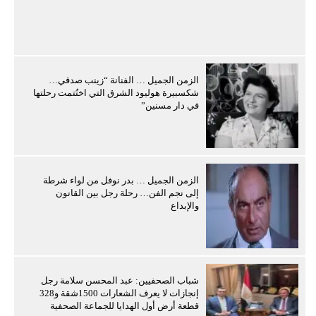
الزمن الجميل … الفنانة “زينب صدقي…
شكسبيرة هوليود الشرق التي اختُتمت رحلتها
في دار مسنين”
الزمن الجميل … بدر نوفل من لواء شرطة
إلى نجم الفن… رحلة رجل بين القانون
والإبداع
شباب الصحفيين: عبد المحسن سلامة رجل
إنجازات لا يعرف الشعارات 1500شقة و328
قطعة أرض أول الهدايا للجماعة الصحفية