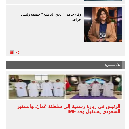
وفاء حامد: “الجن العاشق” حقيقة وليس
خرافة
بلاد بـــــره
الرئيس في زيارة رسمية إلى سلطنة عُمان..والسفير
السعودي يستقبل وفد IMF