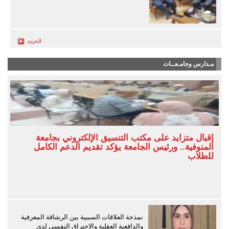
مـدارس وجامـعــات
إقبال متزايد على مكتب التنسيق الإلكتروني بجامعة
المنوفية.. ورئيس الجامعة يؤكد تقديم الدعم الكامل
للطلاب
نمذجة العلاقات السببية بين الرشاقة المعرفية
والدافعية العقلية والاحتراق النفسي لدى