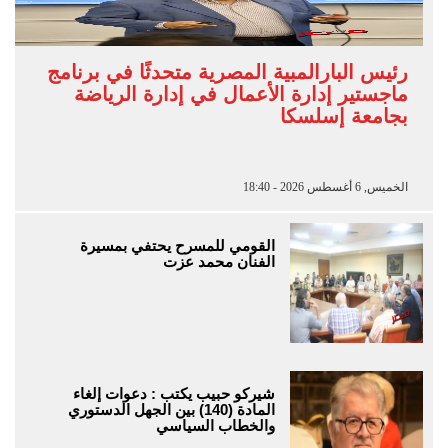
رئيس البارالمبية المصرية متحدثًا في برنامج
ماجستير إدارة الأعمال في إدارة الرياضة
بجامعة إسلسكا
الخميس, 6 أغسطس 2026 - 18:40
القومي للمسرح يحتفي بمسيرة
الفنان محمد عزت
شيركو حبيب يكتب : دعوات إلغاء
المادة (140) بين الجهل الدستوري
والخطاب السياسي