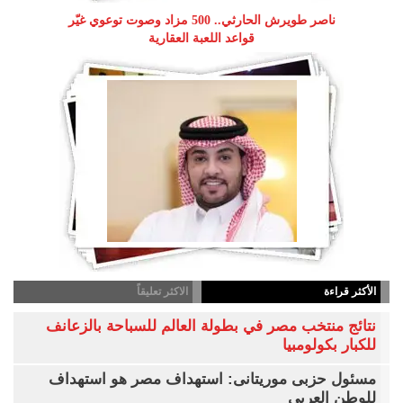
ناصر طويرش الحارثي.. 500 مزاد وصوت توعوي غيّر
قواعد اللعبة العقارية
الأكثر قراءة
الاكثر تعليقاً
نتائج منتخب مصر في بطولة العالم للسباحة بالزعانف
للكبار بكولومبيا
مسئول حزبى موريتانى: استهداف مصر هو استهداف
للوطن العربى