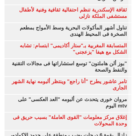
ثقافة الإسكندرية تنظم احتفالية ثقافية وفنية لأطفال
مستشفى الملكة نازلى
تناول أشهر المأكولات البحرية وسط الأمواج بمطعم
الصخرة فى المحيط الهندى
المتسابقة المغربية بـ"ستار أكاديمى" ابتسام: تشابه
الشكل مع هيفا "يزعجنى"
"بوز ألن هاملتون" توسع استشاراتها فى مجالات التقنية
والنفط والصحة
تامر عاشور يطرح "أنا راجع" وينتظر ألبومه نهاية الشهر
الجارى
مروان خورى يتحدث عن ألبومه "العد العكسى" على
mtv اليوم
إغلاق مركز معلومات "القوى العاملة" بسبب حريق فى
وحدة المحولات
زلزال بقوة 6 درجات يضرب منطقة على حدود الإكوادور