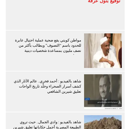
توقيع بتول عرفة
مواطن كويتي يقع ضحية عملية احتيال عابرة
للحدود باسم “التصوف” ويطالب بأكثر من
نصف مليون بمساعدة شخصيات دينية
سودانية
شاهد بالفيديو : أحمد فخري.. عالم الآثار الذي
كشف أسرار الصحراء وخلّد تاريخ الواحات
تعليق شيرين الشافعي
شاهد بالفيديو : وادي الجمال.. حيث تروي
الطبيعة المصرية أجمل حكاياتها تعليق شيرين