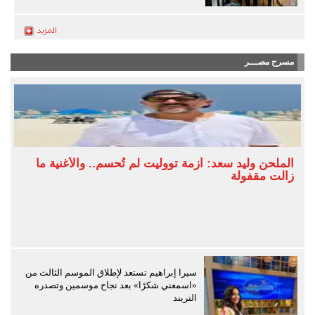
مسرح مصـــر
الملحن وليد سعد: أزمة تووليت لم تُحسم.. والأغنية ما
زالت مقفولة
سيرا إبراهيم تستعد لإطلاق الموسم الثالث من
«اسمعني شكرًا» بعد نجاح موسمين وتصدره
التريند