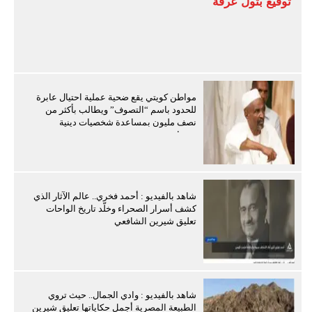
توقيع بتول عرفة
مواطن كويتي يقع ضحية عملية احتيال عابرة
للحدود باسم “التصوف” ويطالب بأكثر من
نصف مليون بمساعدة شخصيات دينية
سودانية
شاهد بالفيديو : أحمد فخري.. عالم الآثار الذي
كشف أسرار الصحراء وخلّد تاريخ الواحات
تعليق شيرين الشافعي
شاهد بالفيديو : وادي الجمال.. حيث تروي
الطبيعة المصرية أجمل حكاياتها تعليق شيرين