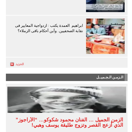
ابراهيم العمدة يكتب : ازدواجية المعايير فى
نقابة الصحفيين.. وأين أحكام باقى الزملاء؟
الـزمـن الـجـميــل
الزمن الجميل … الفنان محمود شكوكو… “الأراجوز”
الذي أزعج القصر وتزوج طليقة يوسف وهبي!