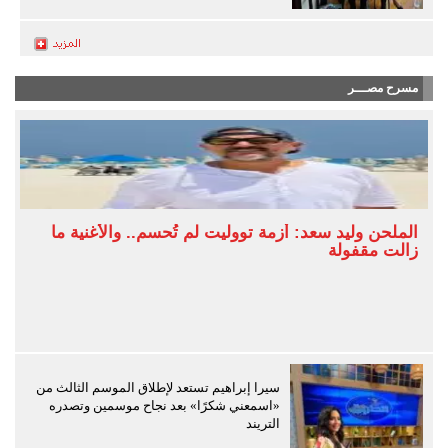
مسرح مصـــر
الملحن وليد سعد: أزمة تووليت لم تُحسم.. والأغنية ما
زالت مقفولة
سيرا إبراهيم تستعد لإطلاق الموسم الثالث من
«اسمعني شكرًا» بعد نجاح موسمين وتصدره
التريند