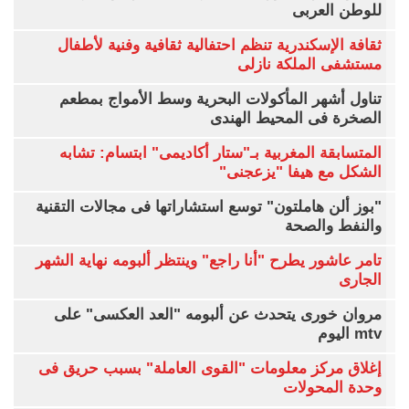
للوطن العربى
ثقافة الإسكندرية تنظم احتفالية ثقافية وفنية لأطفال
مستشفى الملكة نازلى
تناول أشهر المأكولات البحرية وسط الأمواج بمطعم
الصخرة فى المحيط الهندى
المتسابقة المغربية بـ"ستار أكاديمى" ابتسام: تشابه
الشكل مع هيفا "يزعجنى"
"بوز ألن هاملتون" توسع استشاراتها فى مجالات التقنية
والنفط والصحة
تامر عاشور يطرح "أنا راجع" وينتظر ألبومه نهاية الشهر
الجارى
مروان خورى يتحدث عن ألبومه "العد العكسى" على
mtv اليوم
إغلاق مركز معلومات "القوى العاملة" بسبب حريق فى
وحدة المحولات