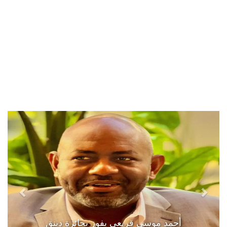
أحمد موسى قريعي يفوز بجائزة دينق