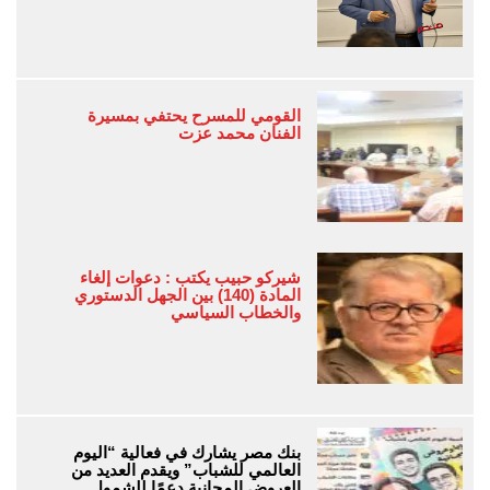
القومي للمسرح يحتفي بمسيرة
الفنان محمد عزت
شيركو حبيب يكتب : دعوات إلغاء
المادة (140) بين الجهل الدستوري
والخطاب السياسي
بنك مصر يشارك في فعالية “اليوم
العالمي للشباب” ويقدم العديد من
العروض المجانية دعمًا للشمول