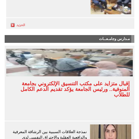
مـدارس وجامـعــات
إقبال متزايد على مكتب التنسيق الإلكتروني بجامعة
المنوفية.. ورئيس الجامعة يؤكد تقديم الدعم الكامل
للطلاب
نمذجة العلاقات السببية بين الرشاقة المعرفية
والدافعية العقلية والاحتراق النفسي لدى