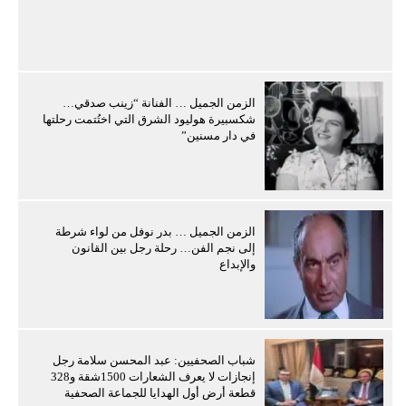
الزمن الجميل … الفنانة “زينب صدقي…
شكسبيرة هوليود الشرق التي اختُتمت رحلتها
في دار مسنين”
الزمن الجميل … بدر نوفل من لواء شرطة
إلى نجم الفن… رحلة رجل بين القانون
والإبداع
شباب الصحفيين: عبد المحسن سلامة رجل
إنجازات لا يعرف الشعارات 1500شقة و328
قطعة أرض أول الهدايا للجماعة الصحفية