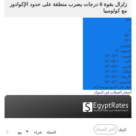
زلزال بقوة 6 درجات يضرب منطقة على حدود الإكوادور
مع كولومبيا
35
+
°
C
38°
+
25°
+
القاهرة
الجمعة, 07
السبت
+
39°
+
26°
الأحد
+
38°
+
26°
الاثنين
+
39°
+
28°
الثلاثاء
+
41°
+
29°
الأربعاء
+
43°
+
29°
الخميس
+
42°
+
28°
أنظر إلى التنبؤ لسبعة أيام
أسعار العملات في البنوك