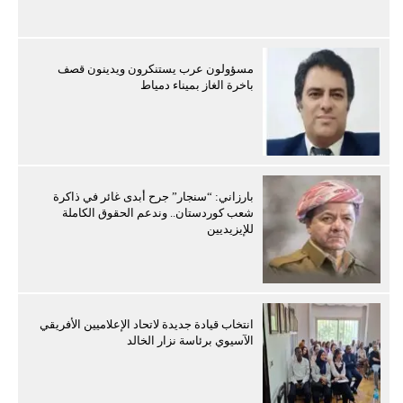
مسؤولون عرب يستنكرون ويدينون قصف
باخرة الغاز بميناء دمياط
بارزاني: “سنجار” جرح أبدى غائر في ذاكرة
شعب كوردستان.. وندعم الحقوق الكاملة
للإيزيديين
انتخاب قيادة جديدة لاتحاد الإعلاميين الأفريقي
الآسيوي برئاسة نزار الخالد