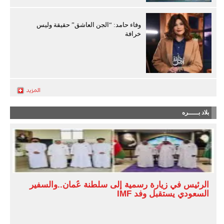
وفاء حامد: “الجن العاشق” حقيقة وليس
خرافة
بلاد بـــــره
الرئيس في زيارة رسمية إلى سلطنة عُمان..والسفير
السعودي يستقبل وفد IMF