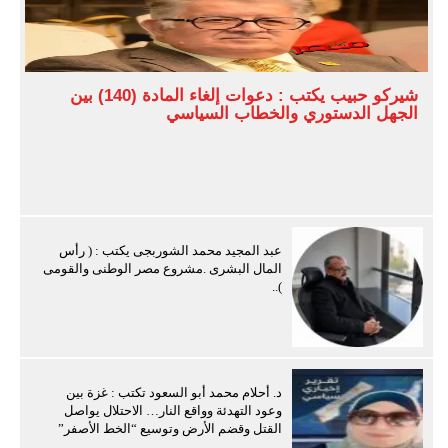
شيركو حبيب يكتب : دعوات إلغاء المادة (140) بين
الجهل الدستوري والخطاب السياسي
عبد المجيد محمد الشوربجى يكتب : ( رأس
المال البشرى .مشروع مصر الوطنى والقومى
)..
د. أحلام محمد أبو السعود تكتب : غزة بين
وعود التهدئة وواقع النار… الاحتلال يواصل
القتل وقضم الأرض وتوسيع “الخط الأصفر”